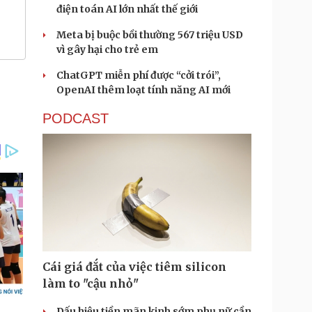
điện toán AI lớn nhất thế giới
Meta bị buộc bồi thường 567 triệu USD
vì gây hại cho trẻ em
ChatGPT miễn phí được “cởi trói”,
OpenAI thêm loạt tính năng AI mới
PODCAST
Cái giá đắt của việc tiêm silicon
làm to "cậu nhỏ"
Dấu hiệu tiền mãn kinh sớm phụ nữ cần