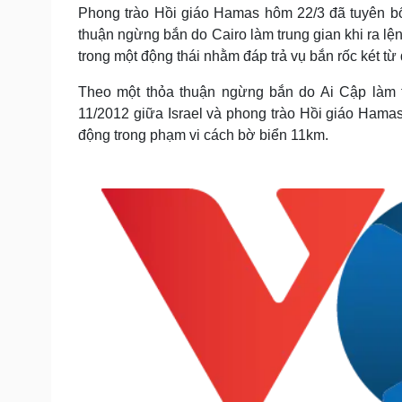
Tin nóng
Việt Nam
Phong trào Hồi giáo Hamas hôm 22/3 đã tuyên bố 
Tư vấn luật
Phân tích
thuận ngừng bắn do Cairo làm trung gian khi ra lệ
trong một động thái nhằm đáp trả vụ bắn rốc két từ
Theo một thỏa thuận ngừng bắn do Ai Cập làm t
Sức khỏe
Đời sống
11/2012 giữa Israel và phong trào Hồi giáo Hamas
Dinh dưỡng - món ngon
Nhà đẹp
động trong phạm vi cách bờ biển 11km.
Cây thuốc
Blog
Sản phụ khoa
Tình yêu - Gia đình
Nhi khoa
Nam khoa
Làm đẹp - giảm cân
Phòng mạch online
Ăn sạch sống khỏe
Cải chính