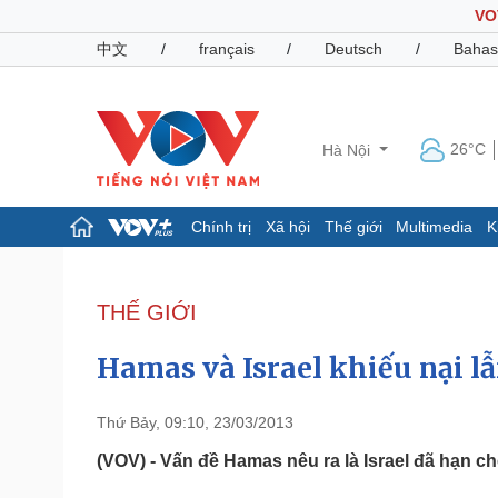
VO
中文
/
français
/
Deutsch
/
Bahas
26°C
Hà Nội
Chính trị
Xã hội
Thế giới
Multimedia
K
Chính trị
Xã hội
Đảng
Tin 24h
THẾ GIỚI
Tổ chức nhân sự
Dự báo thời tiết
Quốc hội
Giáo dục
Hamas và Israel khiếu nại l
Nhận diện sự thật
Dấu ấn VOV
Việc làm
Biển đảo
Thứ Bảy, 09:10, 23/03/2013
Pháp luật
Quân sự - Quốc phòng
(VOV) - Vấn đề Hamas nêu ra là Israel đã hạn 
Vụ án
Vũ khí