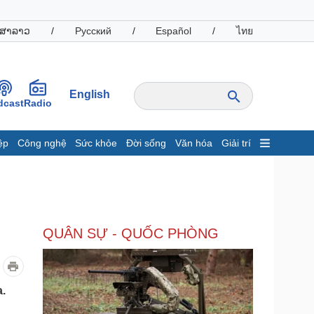
ສາລາວ
/
Русский
/
Español
/
ไทย
English
dcast
Radio
ệp
Công nghệ
Sức khỏe
Đời sống
Văn hóa
Giải trí
inh tế
Thị trường
ất động sản
Giá vàng
hởi nghiệp
Tiêu dùng
Tỷ giá
QUÂN SỰ - QUỐC PHÒNG
Chứng khoán
Giá cà phê
oanh nghiệp
Công nghệ
za.
hông tin doanh nghiệp
Sành điệu