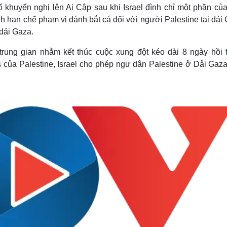
Lịch thi đấu bóng đá
Xe máy
khuyến nghị lên Ai Cập sau khi Israel đình chỉ một phần của
Thế giới thể thao
Tư vấn
nh hạn chế phạm vi đánh bắt cá đối với người Palestine tại dải
eSports
V
 dải Gaza.
Hậu trường
rung gian nhằm kết thúc cuộc xung đột kéo dài 8 ngày hồi 
Văn hóa
Giải trí
D
 của Palestine, Israel cho phép ngư dân Palestine ở Dải Gaza
Sân khấu - Điện ảnh
Nghệ sĩ
Văn học
Thời trang
Âm nhạc
Sao Việt
c
Di sản