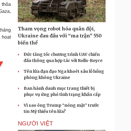
Doanh nghiệp 24h
Tin Công nghệ
 thỏa
Doanh nhân
Trải nghiệm
 Gaza,
ì cộng đồng
Chuyển đổi số
Tham vọng robot hóa quân đội,
tháng
u lịch
Podcast
Ukraine đau đầu với “ma trận” 550
 hoạt
Tư vấn
Câu chuyện thời sự
biến thể
Săn Tour
Đọc truyện đêm khuya
heck-in
Cửa sổ tình yêu
Đức tăng tốc chương trình UAV chiến
Kể chuyện cho bé
đấu thông qua hợp tác với Rolls-Royce
Hạt giống tâm hồn
Tên lửa đạn đạo Nga khoét sâu lỗ hổng
phòng không Ukraine
Ban hành danh mục trang thiết bị
phục vụ ứng phó tình trạng khẩn cấp
Vì sao ông Trump “nóng mặt” trước
tin Mỹ thiếu tên lửa?
NGƯỜI VIỆT