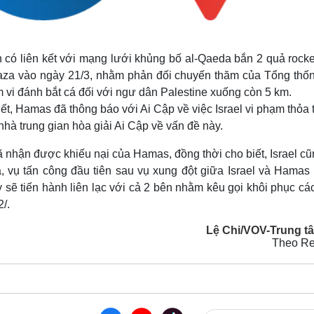
n có liên kết với mạng lưới khủng bố al-Qaeda bắn 2 quả rocke
i Gaza vào ngày 21/3, nhằm phản đối chuyến thăm của Tổng thố
 vi đánh bắt cá đối với ngư dân Palestine xuống còn 5 km.
t, Hamas đã thông báo với Ai Cập về việc Israel vi phạm thỏa 
nhà trung gian hòa giải Ai Cập về vấn đề này.
đã nhận được khiếu nại của Hamas, đồng thời cho biết, Israel c
a, vụ tấn công đầu tiên sau vụ xung đột giữa Israel và Hamas 
 sẽ tiến hành liên lạc với cả 2 bên nhằm kêu gọi khôi phục cá
/.
Lệ Chi/VOV-Trung tâ
Theo Re