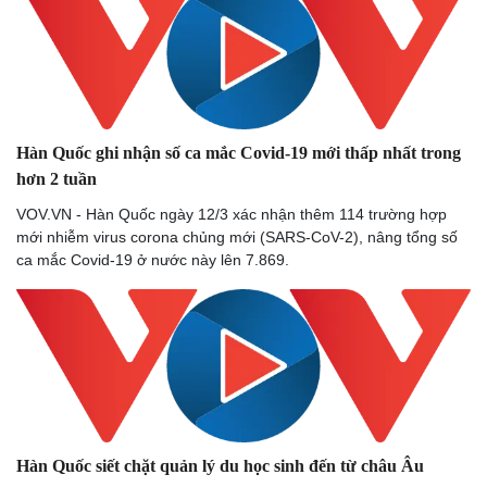
Hàn Quốc ghi nhận số ca mắc Covid-19 mới thấp nhất trong
hơn 2 tuần
VOV.VN - Hàn Quốc ngày 12/3 xác nhận thêm 114 trường hợp
mới nhiễm virus corona chủng mới (SARS-CoV-2), nâng tổng số
ca mắc Covid-19 ở nước này lên 7.869.
Pháp luật
Quân sự - Quốc phòng
Vụ án
Vũ khí
Tin nóng
Việt Nam
Tư vấn luật
Phân tích
Hàn Quốc siết chặt quản lý du học sinh đến từ châu Âu