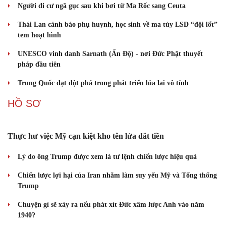
check-in
Cửa sổ tình yêu
Kể chuyện cho bé
Khủng hoảng tên lửa Patriot đẩy NATO vào thế lưỡng nan chiến
Hạt giống tâm hồn
lược
CUỘC SỐNG ĐÓ ĐÂY
Tòa án Israel cấm sử dụng cá sấu để canh giữ nhà tù giam
khủng bố
Người di cư ngã gục sau khi bơi từ Ma Rốc sang Ceuta
Thái Lan cảnh báo phụ huynh, học sinh về ma túy LSD “đội lốt”
tem hoạt hình
UNESCO vinh danh Sarnath (Ấn Độ) - nơi Đức Phật thuyết
pháp đầu tiên
Trung Quốc đạt đột phá trong phát triển lúa lai vô tính
HỒ SƠ