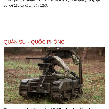
Quốc ghi nhận thêm 107 ca mắc mới ngày hôm qua (13/3), giảm
so với 110 ca của ngày 12/3.
Thể thao
Ô tô - Xe máy
Bóng đá
Ô tô
Lịch thi đấu bóng đá
Xe máy
Thế giới thể thao
Tư vấn
eSports
Hậu trường
QUÂN SỰ - QUỐC PHÒNG