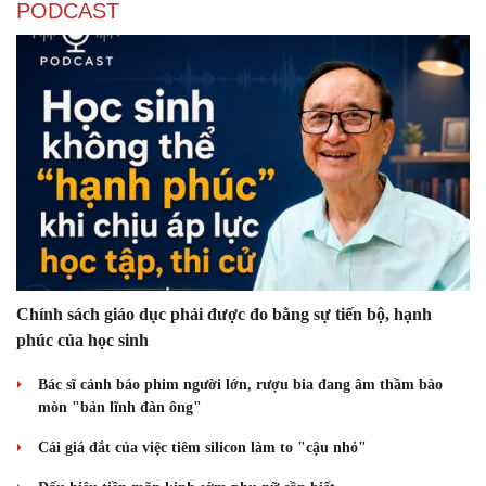
PODCAST
Chính sách giáo dục phải được đo bằng sự tiến bộ, hạnh
phúc của học sinh
Bác sĩ cảnh báo phim người lớn, rượu bia đang âm thầm bào
mòn "bản lĩnh đàn ông"
Sức khỏe
Đời sống
Cái giá đắt của việc tiêm silicon làm to "cậu nhỏ"
Dinh dưỡng - món ngon
Nhà đẹp