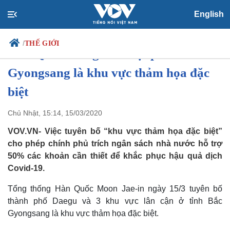
English
/
THẾ GIỚI
Hàn Quốc: Daegu và một phần Bắc
Gyongsang là khu vực thảm họa đặc
biệt
Chính trị
Xã hội
Đảng
Tin 24h
Chủ Nhật, 15:14, 15/03/2020
Tổ chức nhân sự
Dự báo thời tiết
VOV.VN- Việc tuyên bố “khu vực thảm họa đặc biệt”
Quốc hội
Giáo dục
Nhận diện sự thật
Dấu ấn VOV
cho phép chính phủ trích ngân sách nhà nước hỗ trợ
Việc làm
50% các khoản cần thiết để khắc phục hậu quả dịch
Biển đảo
Covid-19.
Tổng thống Hàn Quốc Moon Jae-in ngày 15/3 tuyên bố
thành phố Daegu và 3 khu vực lân cận ở tỉnh Bắc
Gyongsang là khu vực thảm họa đặc biệt.