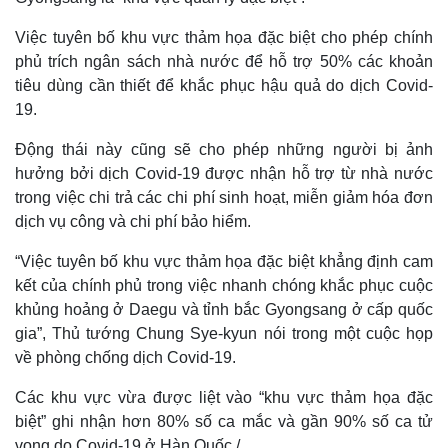
Việc tuyên bố khu vực thảm họa đặc biệt cho phép chính
phủ trích ngân sách nhà nước để hỗ trợ 50% các khoản
tiêu dùng cần thiết để khắc phục hậu quả do dịch Covid-
19.
Động thái này cũng sẽ cho phép những người bị ảnh
hưởng bởi dịch Covid-19 được nhận hỗ trợ từ nhà nước
trong việc chi trả các chi phí sinh hoạt, miễn giảm hóa đơn
dịch vụ công và chi phí bảo hiểm.
“Việc tuyên bố khu vực thảm họa đặc biệt khẳng định cam
kết của chính phủ trong việc nhanh chóng khắc phục cuộc
khủng hoảng ở Daegu và tỉnh bắc Gyongsang ở cấp quốc
gia”, Thủ tướng Chung Sye-kyun nói trong một cuộc họp
về phòng chống dịch Covid-19.
Các khu vực vừa được liệt vào “khu vực thảm họa đặc
Thế giới
Multimedia
biệt” ghi nhận hơn 80% số ca mắc và gần 90% số ca tử
Quan sát
Video
vong do Covid-19 ở Hàn Quốc./.