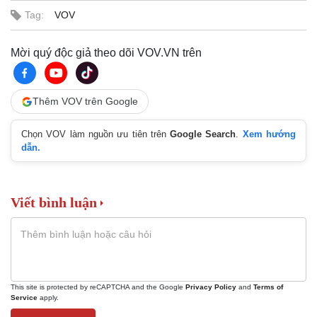
Tag:
VOV
Mời quý độc giả theo dõi VOV.VN trên
Kinh tế
Thị trường
Thêm VOV trên Google
Bất động sản
Giá vàng
Khởi nghiệp
Tiêu dùng
Chọn VOV làm nguồn ưu tiên trên
Google Search
.
Xem hướng
Tỷ giá
dẫn.
Chứng khoán
Giá cà phê
Viết bình luận
This site is protected by reCAPTCHA and the Google
Privacy Policy
and
Terms of
Service
apply.