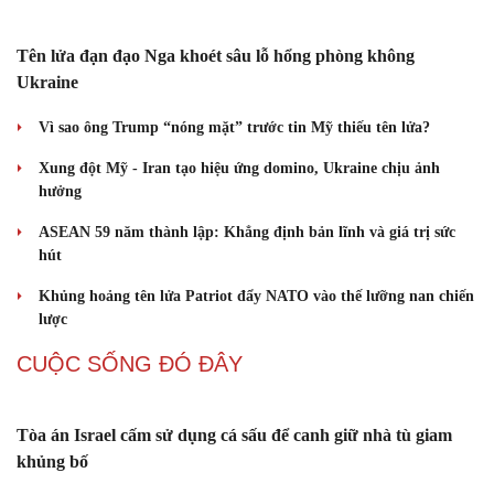
9 lợi ích khiến nhiều người bất ngờ từ thịt ếch
Clo trong nước máy và hồ bơi có phải nguyên nhân gây bệnh
tuyến giáp?
Qua tuổi 40 cần chuẩn bị gì để tuổi già không phụ thuộc vào con
cháu?
Vị thuốc quý cực sẵn, bổ dưỡng chẳng kém nhân sâm, tổ yến
QUAN SÁT
Tên lửa đạn đạo Nga khoét sâu lỗ hổng phòng không
Ukraine
Vì sao ông Trump “nóng mặt” trước tin Mỹ thiếu tên lửa?
Xung đột Mỹ - Iran tạo hiệu ứng domino, Ukraine chịu ảnh
Du lịch
Podcast
hưởng
Tư vấn
Câu chuyện thời sự
ASEAN 59 năm thành lập: Khẳng định bản lĩnh và giá trị sức
Săn Tour
Đọc truyện đêm khuya
hút