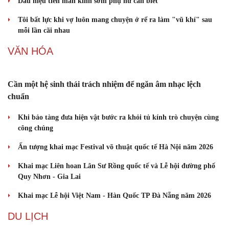
Dấu hiệu tiền mãn kinh sớm phụ nữ cần biết
Cây thuốc
Blog
Sản phụ khoa
Tình yêu - Gia đình
Tôi bất lực khi vợ luôn mang chuyện ở rể ra làm "vũ khí" sau
Nhi khoa
mỗi lần cãi nhau
Nam khoa
Làm đẹp - giảm cân
VĂN HÓA
Phòng mạch online
Ăn sạch sống khỏe
Cần một hệ sinh thái trách nhiệm để ngăn âm nhạc lệch
chuẩn
Khi bảo tàng đưa hiện vật bước ra khỏi tủ kính trò chuyện cùng