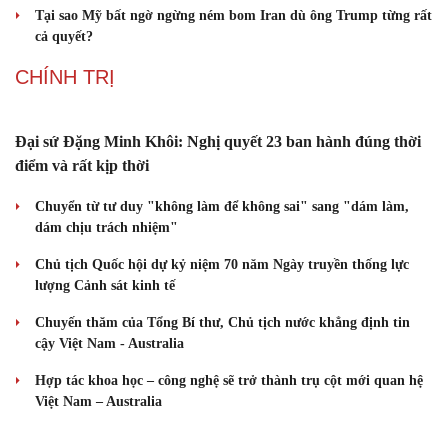
Thực hư việc Mỹ cạn kiệt kho tên lửa đắt tiền
Lý do ông Trump được xem là tư lệnh chiến lược hiệu quả
Chiến lược lợi hại của Iran nhằm làm suy yếu Mỹ và Tổng thống
Trump
Chuyện gì sẽ xảy ra nếu phát xít Đức xâm lược Anh vào năm
1940?
Tại sao Mỹ bất ngờ ngừng ném bom Iran dù ông Trump từng rất
cả quyết?
CHÍNH TRỊ
Đại sứ Đặng Minh Khôi: Nghị quyết 23 ban hành đúng thời
điểm và rất kịp thời
Chuyển từ tư duy "không làm để không sai" sang "dám làm,
dám chịu trách nhiệm"