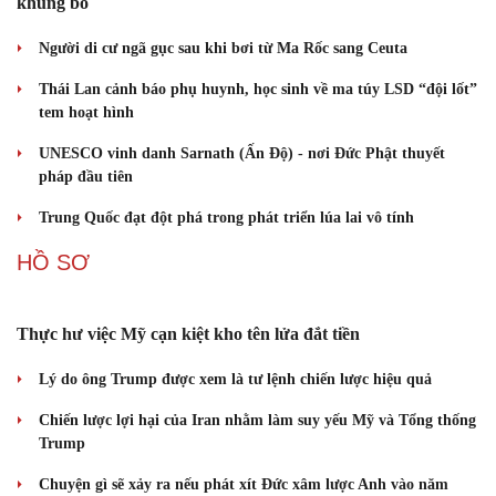
ASEAN 59 năm thành lập: Khẳng định bản lĩnh và giá trị sức
hút
Khủng hoảng tên lửa Patriot đẩy NATO vào thế lưỡng nan chiến
lược
CUỘC SỐNG ĐÓ ĐÂY
Tòa án Israel cấm sử dụng cá sấu để canh giữ nhà tù giam
khủng bố
Người di cư ngã gục sau khi bơi từ Ma Rốc sang Ceuta
Thái Lan cảnh báo phụ huynh, học sinh về ma túy LSD “đội lốt”
tem hoạt hình
UNESCO vinh danh Sarnath (Ấn Độ) - nơi Đức Phật thuyết
pháp đầu tiên
Trung Quốc đạt đột phá trong phát triển lúa lai vô tính