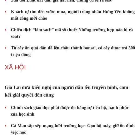
Du lịch biển Việt Nam: Muốn bứt phá phải vượt khỏi lợi thế tự
nhiên
KINH TẾ
Nhân sự, máy móc nằm chờ mặt bằng ở cao tốc cửa ngõ TP.
Hồ Chí Minh
Văn hóa
Giải trí
Sửa đổi Luật đất đai, giá đất nền, chung cư sẽ ra sao?
Sân khấu - Điện ảnh
Nghệ sĩ
Khách tự tìm đến vườn mua, người trồng nhãn Hưng Yên không
Văn học
Thời trang
mất công mời chào
Âm nhạc
Sao Việt
Di sản
Chiến dịch “làm sạch” mã số thuế: Những trường hợp nào bị rà
soát?
Từ cây ăn quả dân dã lên chậu thành bonsai, có cây được trả 500
triệu đồng
XÃ HỘI