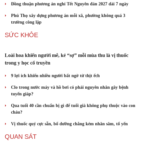
Gia Lai đưa kiến nghị của người dân lên truyền hình, cam
kết giải quyết đến cùng
Chính sách giáo dục phải được đo bằng sự tiến bộ, hạnh phúc
của học sinh
Cà Mau sắp xếp mạng lưới trường học: Gọn bộ máy, giữ ổn định
việc học
Đồng thuận phương án nghỉ Tết Nguyên đán 2027 dài 7 ngày
Phú Thọ xây dựng phương án mỗi xã, phường không quá 3
trường công lập
SỨC KHỎE
Loài hoa khiến người mê, kẻ “sợ” mỗi mùa thu là vị thuốc
trong y học cổ truyền