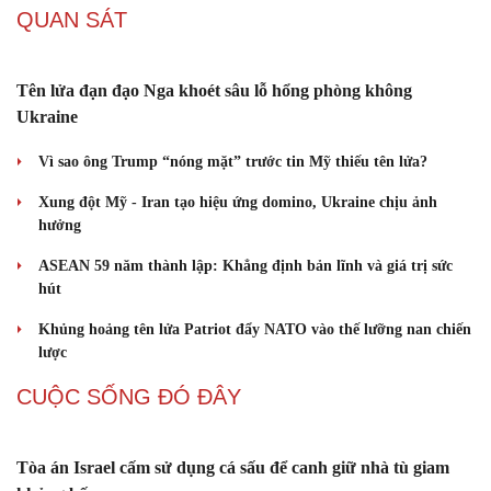
Chủ tịch Quốc hội dự kỷ niệm 70 năm Ngày truyền thống lực
lượng Cảnh sát kinh tế
Chuyến thăm của Tổng Bí thư, Chủ tịch nước khẳng định tin
cậy Việt Nam - Australia
Cải chính
Hợp tác khoa học – công nghệ sẽ trở thành trụ cột mới quan hệ
Việt Nam – Australia
QUAN SÁT
Tên lửa đạn đạo Nga khoét sâu lỗ hổng phòng không
Ukraine
Vì sao ông Trump “nóng mặt” trước tin Mỹ thiếu tên lửa?
Xung đột Mỹ - Iran tạo hiệu ứng domino, Ukraine chịu ảnh
hưởng