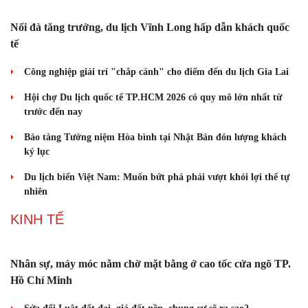
công chúng
Ấn tượng khai mạc Festival võ thuật quốc tế Hà Nội năm 2026
Khai mạc Liên hoan Lân Sư Rồng quốc tế và Lễ hội đường phố
Quy Nhơn - Gia Lai
Khai mạc Lễ hội Việt Nam - Hàn Quốc TP Đà Nẵng năm 2026
DU LỊCH
Nối đà tăng trưởng, du lịch Vĩnh Long hấp dẫn khách quốc
tế
Công nghiệp giải trí "chắp cánh" cho điểm đến du lịch Gia Lai
Hội chợ Du lịch quốc tế TP.HCM 2026 có quy mô lớn nhất từ
trước đến nay
Bảo tàng Tưởng niệm Hòa bình tại Nhật Bản đón lượng khách
kỷ lục