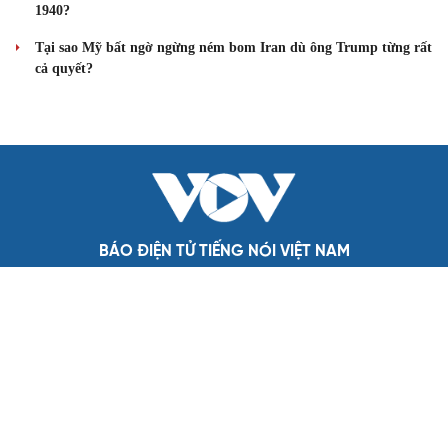
HỒ SƠ
Thực hư việc Mỹ cạn kiệt kho tên lửa đắt tiền
Lý do ông Trump được xem là tư lệnh chiến lược hiệu quả
Chiến lược lợi hại của Iran nhằm làm suy yếu Mỹ và Tổng thống
Trump
Chuyện gì sẽ xảy ra nếu phát xít Đức xâm lược Anh vào năm
1940?
Tại sao Mỹ bất ngờ ngừng ném bom Iran dù ông Trump từng rất
cả quyết?