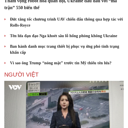
Tham vọng robot hóa quân đội, Ukraine đau đầu với “ma
trận” 550 biến thể
Đức tăng tốc chương trình UAV chiến đấu thông qua hợp tác với
Rolls-Royce
Tên lửa đạn đạo Nga khoét sâu lỗ hổng phòng không Ukraine
Ban hành danh mục trang thiết bị phục vụ ứng phó tình trạng
khẩn cấp
Vì sao ông Trump “nóng mặt” trước tin Mỹ thiếu tên lửa?
NGƯỜI VIỆT