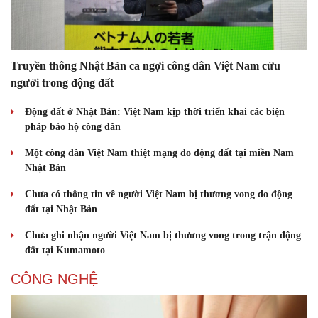
Truyền thông Nhật Bản ca ngợi công dân Việt Nam cứu
người trong động đất
Động đất ở Nhật Bản: Việt Nam kịp thời triển khai các biện
pháp bảo hộ công dân
Một công dân Việt Nam thiệt mạng do động đất tại miền Nam
Doanh nghiệp
Công nghệ
Nhật Bản
Thông tin doanh nghiệp
Sành điệu
Chưa có thông tin về người Việt Nam bị thương vong do động
Doanh nghiệp 24h
Tin Công nghệ
đất tại Nhật Bản
Doanh nhân
Trải nghiệm
Vì cộng đồng
Chuyển đổi số
Chưa ghi nhận người Việt Nam bị thương vong trong trận động
đất tại Kumamoto
CÔNG NGHỆ