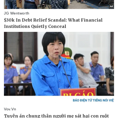
Vụ án
Vũ khí
Tin nóng
Việt Nam
Tư vấn luật
Phân tích