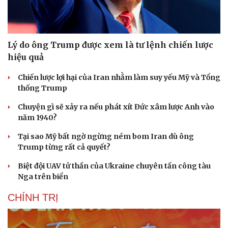
Lý do ông Trump được xem là tư lệnh chiến lược
hiệu quả
Chiến lược lợi hại của Iran nhằm làm suy yếu Mỹ và Tổng
thống Trump
Chuyện gì sẽ xảy ra nếu phát xít Đức xâm lược Anh vào
năm 1940?
Tại sao Mỹ bất ngờ ngừng ném bom Iran dù ông
Trump từng rất cả quyết?
Biệt đội UAV tử thần của Ukraine chuyên tấn công tàu
Nga trên biển
CHÍNH TRỊ