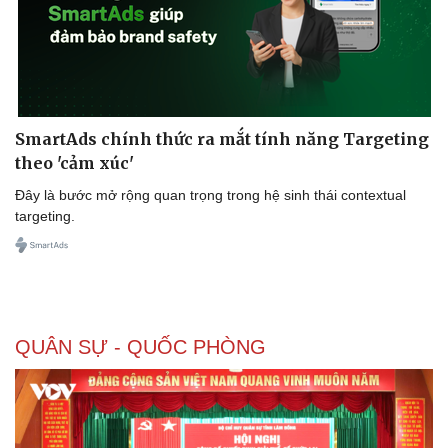
Doanh nghiệp
Công nghệ
Thông tin doanh nghiệp
Sành điệu
SmartAds chính thức ra mắt tính năng Targeting
Doanh nghiệp 24h
Tin Công nghệ
theo 'cảm xúc'
Doanh nhân
Trải nghiệm
Vì cộng đồng
Chuyển đổi số
Đây là bước mở rộng quan trọng trong hệ sinh thái contextual
targeting.
QUÂN SỰ - QUỐC PHÒNG