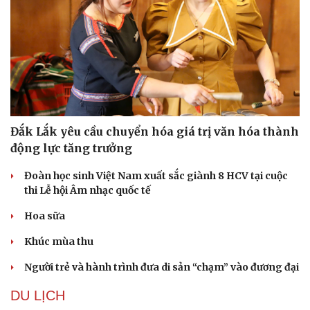
Đắk Lắk yêu cầu chuyển hóa giá trị văn hóa thành
động lực tăng trưởng
Đoàn học sinh Việt Nam xuất sắc giành 8 HCV tại cuộc
thi Lễ hội Âm nhạc quốc tế
Văn hóa
Giải trí
Hoa sữa
Sân khấu - Điện ảnh
Nghệ sĩ
Văn học
Thời trang
Khúc mùa thu
Âm nhạc
Sao Việt
Di sản
Người trẻ và hành trình đưa di sản “chạm” vào đương đại
DU LỊCH