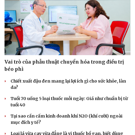
Vai trò của phẫu thuật chuyển hóa trong điều trị
béo phì
Chiết xuất đậu đen mang lại lợi ích gì cho sức khỏe, làn
da?
Tuổi 70 uống 5 loại thuốc mỗi ngày: Giá như chuẩn bị từ
tuổi 40
Tại sao cần cấm kinh doanh khí N2O (khí cười) ngoài
mục đích y tế?
Loại lá vừa cay vừa đắng là vị thuốc bổ gan, biết dùng