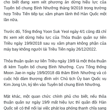
cho biết đang xem xét phương án dừng hiệu lực của
Tuyên bố chung Bình Nhưỡng tháng 9/2018 trong trường
hợp Triều Tiên tiếp tục xâm phạm lãnh thổ Hàn Quốc một
lần nữa.
Trước đó, Tổng thống Yoon Suk Yeol ngày 4/1 cũng đã chỉ
thị xem xét dừng hiệu lực của Thỏa thuận quân sự liên
Triều ngày 19/9/2018 sau vụ xâm phạm không phận của
máy bay không người lái Triều Tiên ngày 26/12/2022.
Thỏa thuận quân sự liên Triều ngày 19/9 là một thỏa thuận
đi kèm Tuyên bố chung Bình Nhưỡng. Cựu Tổng thống
Thế giới
Multimedia
Moon Jae-in ngày 19/9/2018 đã thăm Bình Nhưỡng và có
Quan sát
Video
cuộc hội đàm thượng đỉnh với Chủ tịch Ủy ban Quốc vụ
Cuộc sống đó đây
Ảnh
Kim Jong Un, ký tên vào Tuyên bố chung Bình Nhưỡng.
Hồ sơ
E-Magazine
Infographic
Mặt khác, một quan chức chính phủ cho biết, nếu thỏa
thuận quân sự ngày 19/9 mất hiệu lực thì quân đội Hàn
Quốc sẽ có thể nối lại việc phát loa phóng thanh chĩa sang