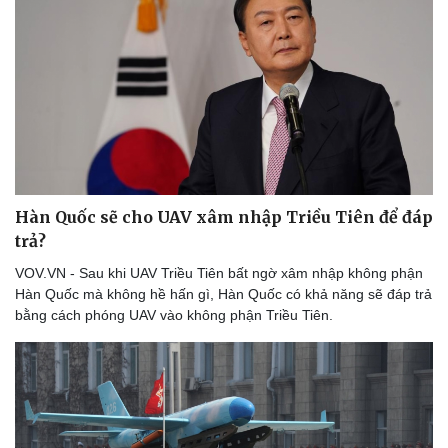
Thể thao
Ô tô - Xe máy
Bóng đá
Ô tô
Lịch thi đấu bóng đá
Xe máy
Thế giới thể thao
Tư vấn
eSports
Hậu trường
Hàn Quốc sẽ cho UAV xâm nhập Triều Tiên để đáp
trả?
VOV.VN - Sau khi UAV Triều Tiên bất ngờ xâm nhập không phận
Hàn Quốc mà không hề hấn gì, Hàn Quốc có khả năng sẽ đáp trả
bằng cách phóng UAV vào không phận Triều Tiên.