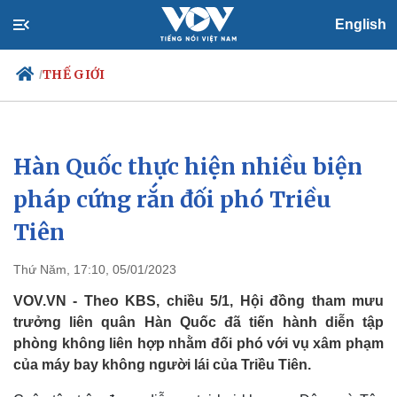
English
THẾ GIỚI
/
Hàn Quốc thực hiện nhiều biện
Chính trị
Xã hội
Đảng
Tin 24h
pháp cứng rắn đối phó Triều
Tổ chức nhân sự
Dự báo thời tiết
Tiên
Quốc hội
Giáo dục
Nhận diện sự thật
Dấu ấn VOV
Việc làm
Thứ Năm, 17:10, 05/01/2023
Biển đảo
VOV.VN - Theo KBS, chiều 5/1, Hội đồng tham mưu
trưởng liên quân Hàn Quốc đã tiến hành diễn tập
phòng không liên hợp nhằm đối phó với vụ xâm phạm
của máy bay không người lái của Triều Tiên.