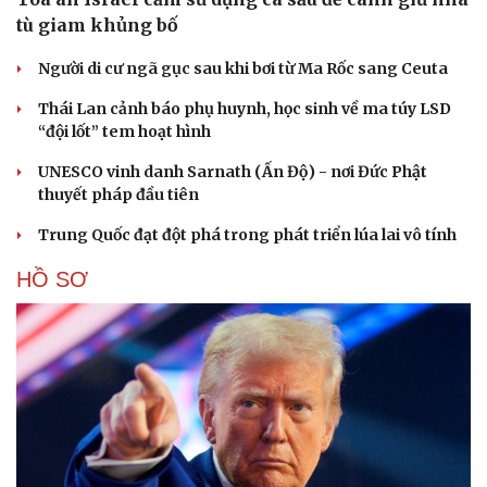
tù giam khủng bố
Người di cư ngã gục sau khi bơi từ Ma Rốc sang Ceuta
Thái Lan cảnh báo phụ huynh, học sinh về ma túy LSD
“đội lốt” tem hoạt hình
UNESCO vinh danh Sarnath (Ấn Độ) - nơi Đức Phật
thuyết pháp đầu tiên
Trung Quốc đạt đột phá trong phát triển lúa lai vô tính
HỒ SƠ