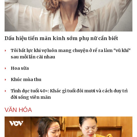
Dấu hiệu tiền mãn kinh sớm phụ nữ cần biết
Tôi bất lực khi vợ luôn mang chuyện ở rể ra làm "vũ khí"
sau mỗi lần cãi nhau
Hoa sữa
Khúc mùa thu
Tình dục tuổi 40+: Khác gì tuổi đôi mươi và cách duy trì
đời sống viên mãn
VĂN HÓA