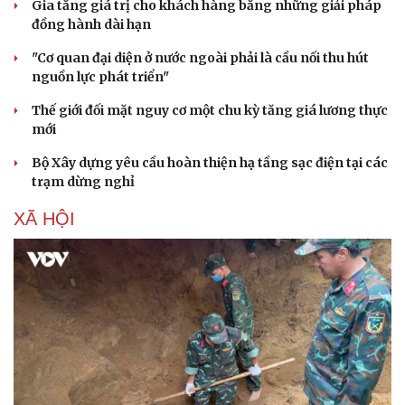
Gia tăng giá trị cho khách hàng bằng những giải pháp
đồng hành dài hạn
"Cơ quan đại diện ở nước ngoài phải là cầu nối thu hút
nguồn lực phát triển"
Thế giới đối mặt nguy cơ một chu kỳ tăng giá lương thực
mới
Bộ Xây dựng yêu cầu hoàn thiện hạ tầng sạc điện tại các
trạm dừng nghỉ
XÃ HỘI
Du lịch
Podcast
Tư vấn
Câu chuyện thời sự
Săn Tour
Đọc truyện đêm khuya
check-in
Cửa sổ tình yêu
Kể chuyện cho bé