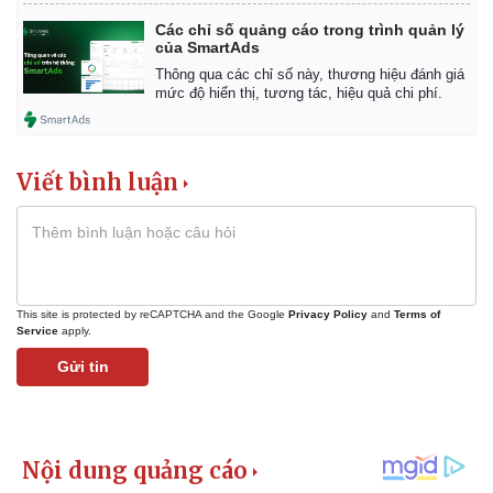
Các chỉ số quảng cáo trong trình quản lý
của SmartAds
Thông qua các chỉ số này, thương hiệu đánh giá
mức độ hiển thị, tương tác, hiệu quả chi phí.
Viết bình luận
This site is protected by reCAPTCHA and the Google
Privacy Policy
and
Terms of
Service
apply.
Gửi tin
Kinh tế
Thị trường
Bất động sản
Giá vàng
Khởi nghiệp
Tiêu dùng
Tỷ giá
Chứng khoán