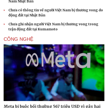
Nam Nhật Bản
Chưa có thông tin về người Việt Nam bị thương vong do
động đất tại Nhật Bản
Chưa ghi nhận người Việt Nam bị thương vong trong
trận động đất tại Kumamoto
Sức khỏe
Đời sống
CÔNG NGHỆ
Dinh dưỡng - món ngon
Nhà đẹp
Cây thuốc
Blog
Sản phụ khoa
Tình yêu - Gia đình
Nhi khoa
Nam khoa
Làm đẹp - giảm cân
Phòng mạch online
Ăn sạch sống khỏe
Meta bị buộc bồi thường 567 triệu USD vì gây hại