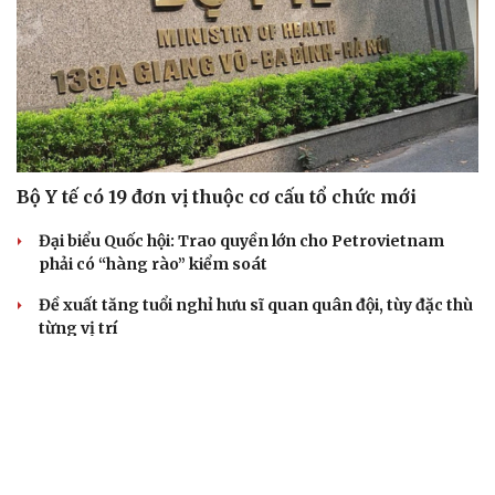
Bộ Y tế có 19 đơn vị thuộc cơ cấu tổ chức mới
Đại biểu Quốc hội: Trao quyền lớn cho Petrovietnam
phải có “hàng rào” kiểm soát
Đề xuất tăng tuổi nghỉ hưu sĩ quan quân đội, tùy đặc thù
từng vị trí
Đại tướng Phan Văn Giang: Cấp phép UAV phải gắn với
định danh để bảo vệ bầu trời
ĐBQH đề xuất nhiều giải pháp hoàn thiện Luật phòng
chống vũ khí hủy diệt hàng loạt