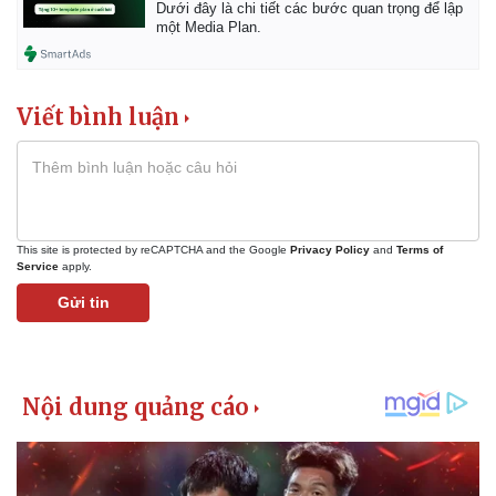
Dưới đây là chi tiết các bước quan trọng để lập
một Media Plan.
Viết bình luận
This site is protected by reCAPTCHA and the Google
Privacy Policy
and
Terms of
Service
apply.
Gửi tin
Kinh tế
Thị trường
Bất động sản
Giá vàng
Khởi nghiệp
Tiêu dùng
Tỷ giá
Chứng khoán
Giá cà phê