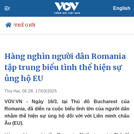
English
THẾ GIỚI
/
Hàng nghìn người dân Romania
Chính trị
Xã hội
Đảng
Tin 24h
tập trung biểu tình thể hiện sự
Tổ chức nhân sự
Dự báo thời tiết
ủng hộ EU
Quốc hội
Giáo dục
Nhận diện sự thật
Dấu ấn VOV
Việc làm
Thứ Hai, 06:28, 17/03/2025
Biển đảo
VOV.VN - Ngày 16/3, tại Thủ đô Bucharest của
Romania, đã diễn ra cuộc biểu tình lớn của người dân
nhằm thể hiện sự ủng hộ đối với với Liên minh châu
Âu (EU).