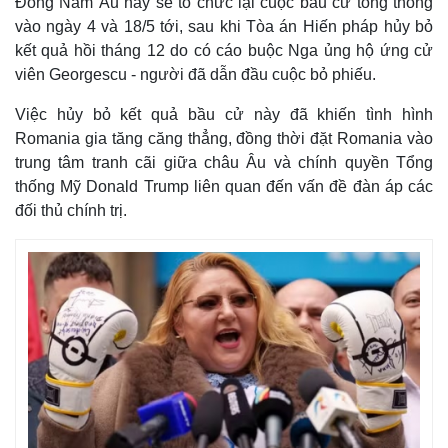
Đông Nam Âu này sẽ tổ chức lại cuộc bầu cử tổng thống
vào ngày 4 và 18/5 tới, sau khi Tòa án Hiến pháp hủy bỏ
kết quả hồi tháng 12 do có cáo buộc Nga ủng hộ ứng cử
viên Georgescu - người đã dẫn đầu cuộc bỏ phiếu.
Việc hủy bỏ kết quả bầu cử này đã khiến tình hình
Romania gia tăng căng thẳng, đồng thời đặt Romania vào
trung tâm tranh cãi giữa châu Âu và chính quyền Tổng
thống Mỹ Donald Trump liên quan đến vấn đề đàn áp các
đối thủ chính trị.
Thế giới
Multimedia
Quan sát
Video
Cuộc sống đó đây
Ảnh
Hồ sơ
E-Magazine
Infographic