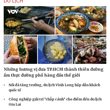
DU LỊCH
Văn hóa
Giải trí
Sân khấu - Điện ảnh
Nghệ sĩ
Văn học
Thời trang
Âm nhạc
Sao Việt
Những hương vị đưa TP.HCM thành thiên đường
Di sản
ẩm thực đường phố hàng đầu thế giới
Nối đà tăng trưởng, du lịch Vĩnh Long hấp dẫn khách
quốc tế
Công nghiệp giải trí "chắp cánh" cho điểm đến du lịch
Gia Lai