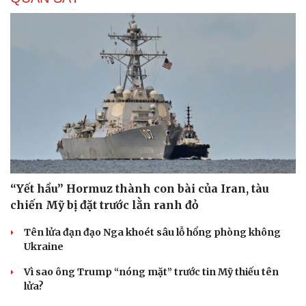
“Yết hầu” Hormuz thành con bài của Iran, tàu
chiến Mỹ bị đặt trước lằn ranh đỏ
Tên lửa đạn đạo Nga khoét sâu lỗ hổng phòng không
Ukraine
Vì sao ông Trump “nóng mặt” trước tin Mỹ thiếu tên
lửa?