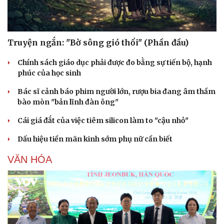
Truyện ngắn: "Bờ sông gió thổi" (Phần đầu)
Chính sách giáo dục phải được đo bằng sự tiến bộ, hạnh
phúc của học sinh
Bác sĩ cảnh báo phim người lớn, rượu bia đang âm thầm
bào mòn "bản lĩnh đàn ông"
Cái giá đắt của việc tiêm silicon làm to "cậu nhỏ"
Dấu hiệu tiền mãn kinh sớm phụ nữ cần biết
VĂN HÓA