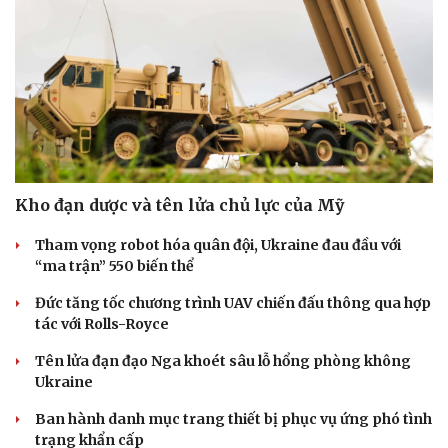
Doanh nghiệp
Công nghệ
Thông tin doanh nghiệp
Sành điệu
Doanh nghiệp 24h
Tin Công nghệ
Doanh nhân
Trải nghiệm
Vì cộng đồng
Chuyển đổi số
Kho đạn dược và tên lửa chủ lực của Mỹ
Tham vọng robot hóa quân đội, Ukraine đau đầu với
“ma trận” 550 biến thể
Đức tăng tốc chương trình UAV chiến đấu thông qua hợp
tác với Rolls-Royce
Tên lửa đạn đạo Nga khoét sâu lỗ hổng phòng không
Ukraine
Ban hành danh mục trang thiết bị phục vụ ứng phó tình
trạng khẩn cấp