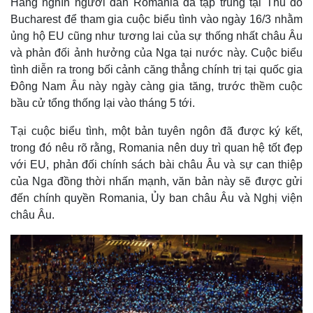
Hàng nghìn người dân Romania đã tập trung tại Thủ đô
Bucharest để tham gia cuộc biểu tình vào ngày 16/3 nhằm
ủng hộ EU cũng như tương lai của sự thống nhất châu Âu
và phản đối ảnh hưởng của Nga tại nước này. Cuộc biểu
tình diễn ra trong bối cảnh căng thẳng chính trị tại quốc gia
Đông Nam Âu này ngày càng gia tăng, trước thềm cuộc
bầu cử tổng thống lại vào tháng 5 tới.
Tại cuộc biểu tình, một bản tuyên ngôn đã được ký kết,
trong đó nêu rõ rằng, Romania nên duy trì quan hệ tốt đẹp
với EU, phản đối chính sách bài châu Âu và sự can thiệp
của Nga đồng thời nhấn mạnh, văn bản này sẽ được gửi
đến chính quyền Romania, Ủy ban châu Âu và Nghị viện
châu Âu.