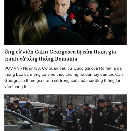
Lịch thi đấu bóng đá
Xe máy
Thế giới thể thao
Tư vấn
eSports
Hậu trường
Ứng cử viên Calin Georgescu bị cấm tham gia
tranh cử tổng thống Romania
VOV.VN - Ngày 9/3, Cơ quan bầu cử Quốc gia của Romania đã
thông báo cấm ứng cử viên theo chủ nghĩa dân túy dân tộc Calin
Georgescu tham gia tranh cử trong cuộc bầu cử tổng thống lại
vào tháng 5.