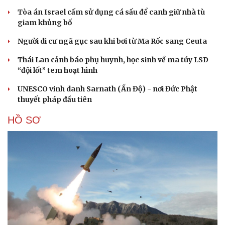
Tòa án Israel cấm sử dụng cá sấu để canh giữ nhà tù
giam khủng bố
Người di cư ngã gục sau khi bơi từ Ma Rốc sang Ceuta
Thái Lan cảnh báo phụ huynh, học sinh về ma túy LSD
“đội lốt” tem hoạt hình
UNESCO vinh danh Sarnath (Ấn Độ) - nơi Đức Phật
thuyết pháp đầu tiên
HỒ SƠ