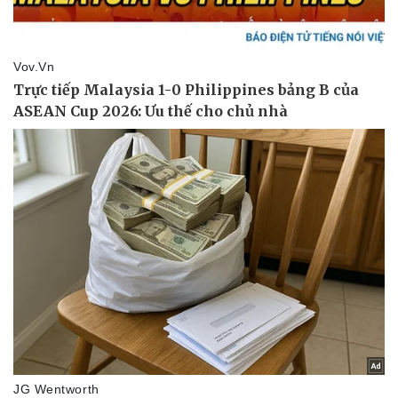
Pháp luật
Quân sự - Quốc phòng
Vụ án
Vũ khí
Tin nóng
Việt Nam