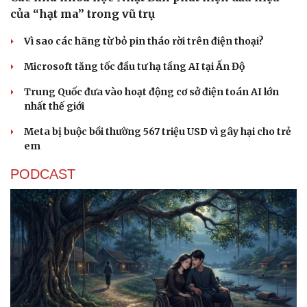
của “hạt ma” trong vũ trụ
Vì sao các hãng từ bỏ pin tháo rời trên điện thoại?
Sức khỏe
Đời sống
Dinh dưỡng - món ngon
Nhà đẹp
Microsoft tăng tốc đầu tư hạ tầng AI tại Ấn Độ
Cây thuốc
Blog
Trung Quốc đưa vào hoạt động cơ sở điện toán AI lớn
Sản phụ khoa
Tình yêu - Gia đình
nhất thế giới
Nhi khoa
Nam khoa
Meta bị buộc bồi thường 567 triệu USD vì gây hại cho trẻ
Làm đẹp - giảm cân
em
Phòng mạch online
Ăn sạch sống khỏe
PODCAST