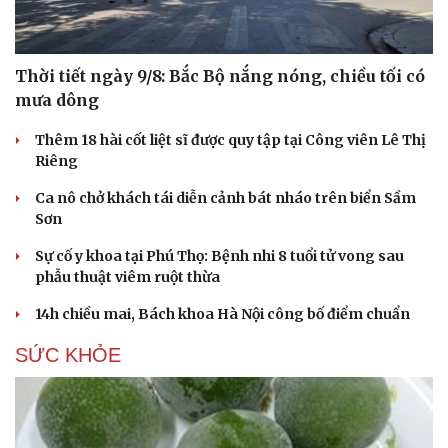
Thời tiết ngày 9/8: Bắc Bộ nắng nóng, chiều tối có
mưa dông
Thêm 18 hài cốt liệt sĩ được quy tập tại Công viên Lê Thị
Riêng
Ca nô chở khách tái diễn cảnh bát nháo trên biển Sầm
Sơn
Du lịch
Podcast
Sự cố y khoa tại Phú Thọ: Bệnh nhi 8 tuổi tử vong sau
Tư vấn
Câu chuyện thời sự
phẫu thuật viêm ruột thừa
Săn Tour
Đọc truyện đêm khuya
check-in
Cửa sổ tình yêu
14h chiều mai, Bách khoa Hà Nội công bố điểm chuẩn
Kể chuyện cho bé
Hạt giống tâm hồn
SỨC KHỎE