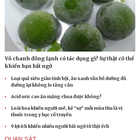
Vỏ chanh đông lạnh có tác dụng gì? Sự thật có thể
khiến bạn bất ngờ
Loại quả siêu giàu tinh bột, ăn xanh vẫn bổ dưỡng đủ
đường lại không lo tăng cân
Acid uric cao ăn măng chua được không?
Loài hoa khiến người mê, kẻ “sợ” mỗi mùa thu là vị
thuốc trong y học cổ truyền
9 lợi ích khiến nhiều người bất ngờ từ thịt ếch
QUAN SÁT