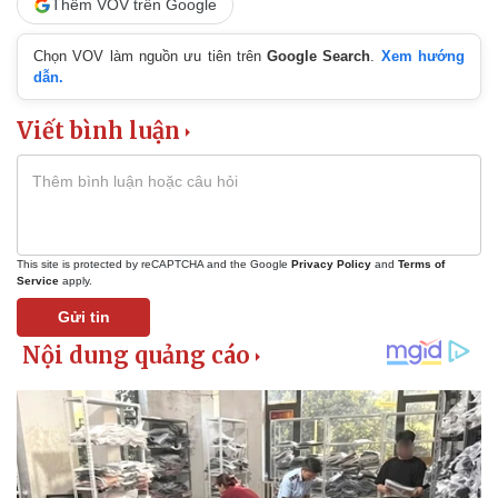
Thêm VOV trên Google
Thể thao
Ô tô - Xe máy
Chọn VOV làm nguồn ưu tiên trên
Google Search
.
Xem hướng
dẫn.
Bóng đá
Ô tô
Lịch thi đấu bóng đá
Xe máy
Viết bình luận
Thế giới thể thao
Tư vấn
eSports
Hậu trường
This site is protected by reCAPTCHA and the Google
Privacy Policy
and
Terms of
Service
apply.
Gửi tin