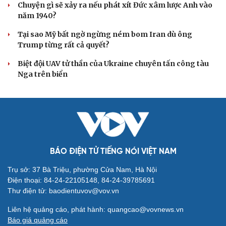
tù giam khủng bố
Người di cư ngã gục sau khi bơi từ Ma Rốc sang Ceuta
Thái Lan cảnh báo phụ huynh, học sinh về ma túy LSD
“đội lốt” tem hoạt hình
UNESCO vinh danh Sarnath (Ấn Độ) - nơi Đức Phật
thuyết pháp đầu tiên
Trung Quốc đạt đột phá trong phát triển lúa lai vô tính
HỒ SƠ
Lý do ông Trump được xem là tư lệnh chiến lược
hiệu quả
Chiến lược lợi hại của Iran nhằm làm suy yếu Mỹ và Tổng
thống Trump
Chuyện gì sẽ xảy ra nếu phát xít Đức xâm lược Anh vào