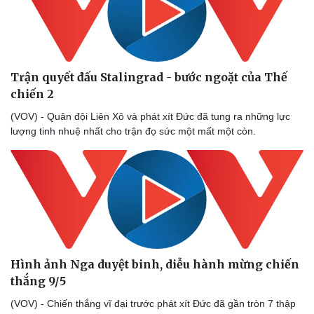
Trận quyết đấu Stalingrad - bước ngoặt của Thế
chiến 2
(VOV) - Quân đội Liên Xô và phát xít Đức đã tung ra những lực
lượng tinh nhuệ nhất cho trận đọ sức một mất một còn.
Văn hóa
Giải trí
Sân khấu - Điện ảnh
Nghệ sĩ
Văn học
Thời trang
Âm nhạc
Sao Việt
Di sản
Hình ảnh Nga duyệt binh, diễu hành mừng chiến
thắng 9/5
(VOV) - Chiến thắng vĩ đại trước phát xít Đức đã gần tròn 7 thập