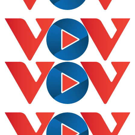
Pháp luật
Quân sự - Quốc phòng
Vụ án
Vũ khí
Tin nóng
Việt Nam
Tư vấn luật
Phân tích