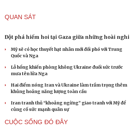
Lý do ông Trump được xem là tư lệnh chiến lược hiệu
quả
Mỹ hủy kế hoạch tấn công Iran: Bước lùi chiến thuật hay
nước cờ của ông Trump?
Kịch bản nguy hiểm khi cuộc chiến Iran tác động qua lại
với xung đột Ukraine
Chiến lược lợi hại của Iran nhằm làm suy yếu Mỹ và Tổng
thống Trump
QUAN SÁT