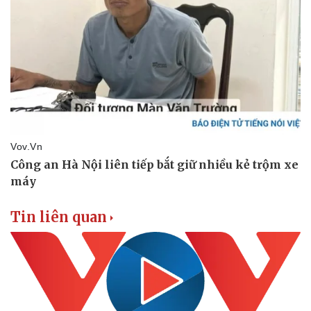
Cây thuốc
Blog
Sản phụ khoa
Tình yêu - Gia đình
Nhi khoa
Nam khoa
Làm đẹp - giảm cân
Phòng mạch online
Ăn sạch sống khỏe
Tin liên quan