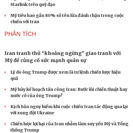
Săn Tour
Đọc truyện đêm khuya
Starlink trên quỹ đạo
check-in
Cửa sổ tình yêu
Mỹ tiêu hao gần 80% số tên lửa đánh chặn trong cuộc
Kể chuyện cho bé
chiến với Iran
Hạt giống tâm hồn
PHÂN TÍCH
Iran tranh thủ “khoảng ngừng” giao tranh với
Mỹ để củng cố sức mạnh quân sự