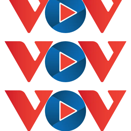
Kinh tế
Thị trường
Bất động sản
Giá vàng
Khởi nghiệp
Tiêu dùng
Tỷ giá
Chứng khoán
Giá cà phê