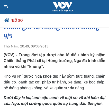
Cận cảnh vũ khí tối tân Nga
HỒ SƠ
/
tham gia Lễ mừng Chiến thắng
9/5
Chính trị
Xã hội
Thứ Năm, 20:49, 09/05/2013
Đảng
Tin 24h
(VOV) - Trong đợt tập dượt cho lễ diễu binh kỷ niệm
Tổ chức nhân sự
Dự báo thời tiết
Chiến thắng Phát xít tại Hồng trường, Nga đã trình diễn
Quốc hội
Giáo dục
nhiều vũ khí “khủng”.
Nhận diện sự thật
Dấu ấn VOV
Việc làm
Kho vũ khí được Nga khoe dịp này gồm trực thăng, chiến
Biển đảo
đấu cơ, oanh tạc cơ, pháo tự hành, xe tăng, xe bọc thép,
hệ thống phòng không, và xe quân sự đa năng.
Dưới đây là loạt ảnh cận cảnh về một số vũ khí hiện đại
của Nga, một cường quốc quân sự hàng đầu thế giới: