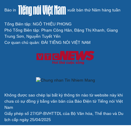
năm 1940?
Tại sao Mỹ bất ngờ ngừng ném bom Iran dù ông
Trump từng rất cả quyết?
Biệt đội UAV tử thần của Ukraine chuyên tấn công tàu
Nga trên biển
BÁO ĐIỆN TỬ TIẾNG NÓI VIỆT NAM
Trụ sở: 37 Bà Triệu, phường Cửa Nam, Hà Nội
Điện thoại: 84-24-22105148, 84-24-39785691
Thư điện tử: baodientuvov@vov.vn
Liên hệ quảng cáo, phát hành: quangcao@vovnews.vn
Báo giá quảng cáo