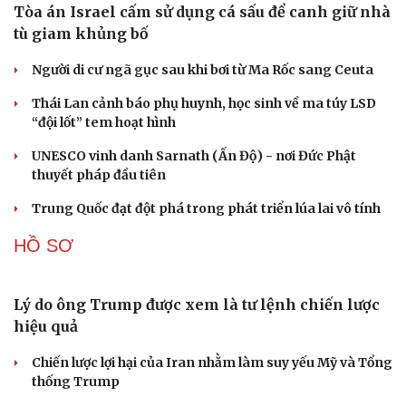
Đột phá hiếm hoi tại Gaza giữa những hoài nghi
Mỹ sẽ có học thuyết hạt nhân mới đối phó với Trung
Quốc và Nga
Cải chính
Lỗ hổng khiến phòng không Ukraine đuối sức trước
mưa tên lửa Nga
Hai điểm nóng Iran và Ukraine làm trầm trọng thêm
khủng hoảng năng lượng toàn cầu
Iran tranh thủ “khoảng ngừng” giao tranh với Mỹ để
củng cố sức mạnh quân sự
CUỘC SỐNG ĐÓ ĐÂY
Tòa án Israel cấm sử dụng cá sấu để canh giữ nhà