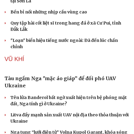
tại Sơn La
Bền bỉ nối những nhịp cầu vùng cao
Quy tập hài cốt liệt sĩ trong hang đá ở xã Cư Pui, tỉnh
Đắk Lắk
"Loạn" biển hiệu tiếng nước ngoài: Đã đến lúc chấn
chỉnh
VŨ KHÍ
Tàu ngầm Nga "mặc áo giáp” để đối phó UAV
Ukraine
Tên lửa Banderol bất ngờ xuất hiện trên bệ phóng mặt
đất, Nga tính gì ở Ukraine?
Litva đẩy mạnh sản xuất UAV nội địa theo thỏa thuận với
Ukraine
Du lịch
Podcast
Tư vấn
Câu chuyện thời sự
Nga tung “lưới điện tử” Volna Kupol Garant, khóa sóng