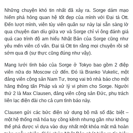
Những chuyện khó tin nhất đã xảy ra. Sorge dám mạo
hiểm phá hỏng quan hệ tốt đẹp của mình với Đại tá Ott.
Đến lượt mình, viên tùy viên quân sự này lại sẵn sàng lờ
Thế giới
Multimedia
qua chuyện dan díu giữa vợ và Sorge chỉ vì ông đánh giá
Quan sát
Video
quá cao trình độ am hiểu Nhật Bản của Sorge cũng như
Cuộc sống đó đây
Ảnh
yêu mến viên cố vấn. Đại tá Ott tin rằng mọi chuyện rồi sẽ
Hồ sơ
E-Magazine
sớm qua đi (sự thực cũng đúng như vậy).
Infographic
Mạng lưới tình báo của Sorge ở Tokyo bao gồm 2 điệp
viên nữa do Moscow cử đến. Đó là Branko Vukelic, một
đảng viên cộng sản Nam Tư, trong vai trò nhà báo cho một
hãng thông tấn Pháp và xử lý vi phim cho Sorge. Người
thứ 2 là Max Clausen, đảng viên cộng sản Đức, phụ trách
liên lạc điện đài cho cả cụm tình báo này.
Clausen gửi các bức điện sử dụng bộ mã số đặc biệt –
một hệ thống mã hóa tuy cồng kềnh nhưng gần như không
thể phá được vì dựa vào duy nhất một khóa mật mã hoàn