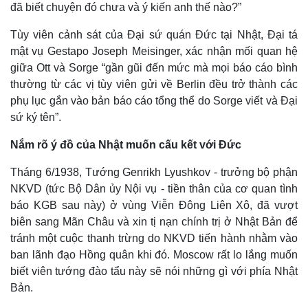
đã biết chuyện đó chưa và ý kiến anh thế nào?”
Tùy viên cảnh sát của Đại sứ quán Đức tại Nhật, Đại tá
mật vụ Gestapo Joseph Meisinger, xác nhận mối quan hệ
giữa Ott và Sorge “gần gũi đến mức mà mọi báo cáo bình
thường từ các vị tùy viên gửi về Berlin đều trở thành các
phụ lục gắn vào bản báo cáo tổng thể do Sorge viết và Đại
sứ ký tên”.
Nắm rõ ý đồ của Nhật muốn cấu kết với Đức
Tháng 6/1938, Tướng Genrikh Lyushkov - trưởng bộ phận
NKVD (tức Bộ Dân ủy Nội vụ - tiền thân của cơ quan tình
Pháp luật
Quân sự - Quốc phòng
báo KGB sau này) ở vùng Viễn Đông Liên Xô, đã vượt
Vụ án
Vũ khí
biên sang Mãn Châu và xin tị nạn chính trị ở Nhật Bản để
Tin nóng
Việt Nam
tránh một cuộc thanh trừng do NKVD tiến hành nhằm vào
Tư vấn luật
Phân tích
ban lãnh đạo Hồng quân khi đó. Moscow rất lo lắng muốn
biết viên tướng đào tẩu này sẽ nói những gì với phía Nhật
Bản.