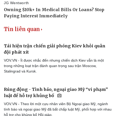
Tin liên quan
Tái hiện trận chiến giải phóng Kiev khỏi quân
đội phát xít
VOV.VN - Ít được nhắc đến nhưng chiến dịch Kiev vẫn là một
trong những loạt trận đánh quan trọng sau trận Moscow,
Stalingrad và Kursk.
Văn hóa
Giải trí
Sân khấu - Điện ảnh
Nghệ sĩ
Văn học
Thời trang
Rúng động - Tình báo, ngoại giao Mỹ “vi phạm”
Âm nhạc
Sao Việt
luật để hỗ trợ khủng bố
Di sản
VOV.VN - Theo lời một cựu nhân viên Bộ Ngoại giao Mỹ, ngành
tình báo và ngoại giao Mỹ đã bất chấp luật Mỹ, phối hợp với nhau
hỗ trợ cho khủng bố Hồi giáo.