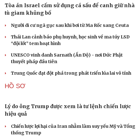
mưa tên lửa Nga
Cải chính
Hai điểm nóng Iran và Ukraine làm trầm trọng thêm
khủng hoảng năng lượng toàn cầu
Iran tranh thủ “khoảng ngừng” giao tranh với Mỹ để
củng cố sức mạnh quân sự
CUỘC SỐNG ĐÓ ĐÂY
Tòa án Israel cấm sử dụng cá sấu để canh giữ nhà