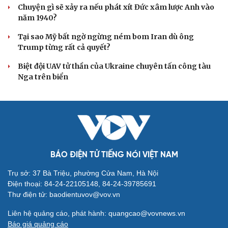
tù giam khủng bố
Người di cư ngã gục sau khi bơi từ Ma Rốc sang Ceuta
Thái Lan cảnh báo phụ huynh, học sinh về ma túy LSD
“đội lốt” tem hoạt hình
UNESCO vinh danh Sarnath (Ấn Độ) - nơi Đức Phật
thuyết pháp đầu tiên
Trung Quốc đạt đột phá trong phát triển lúa lai vô tính
HỒ SƠ
Lý do ông Trump được xem là tư lệnh chiến lược
hiệu quả
Chiến lược lợi hại của Iran nhằm làm suy yếu Mỹ và Tổng
thống Trump
Chuyện gì sẽ xảy ra nếu phát xít Đức xâm lược Anh vào