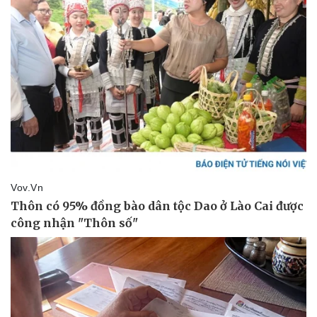
Sức khỏe
Đời sống
Dinh dưỡng - món ngon
Nhà đẹp
Cây thuốc
Blog
Sản phụ khoa
Tình yêu - Gia đình
Nhi khoa
Nam khoa