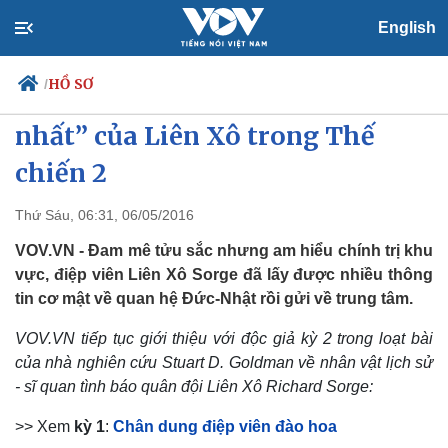
English
Kỳ 2:
HỒ SƠ
/
Điệp viên siêu hạng “quan trọng
nhất” của Liên Xô trong Thế
chiến 2
Chính trị
Xã hội
Thứ Sáu, 06:31, 06/05/2016
Đảng
Tin 24h
Tổ chức nhân sự
Dự báo thời tiết
VOV.VN - Đam mê tửu sắc nhưng am hiểu chính trị khu
Quốc hội
Giáo dục
vực, điệp viên Liên Xô Sorge đã lấy được nhiều thông
Nhận diện sự thật
Dấu ấn VOV
tin cơ mật về quan hệ Đức-Nhật rồi gửi về trung tâm.
Việc làm
Biển đảo
VOV.VN tiếp tục giới thiệu với độc giả kỳ 2 trong loạt bài
của nhà nghiên cứu Stuart D. Goldman về nhân vật lịch sử
- sĩ quan tình báo quân đội Liên Xô Richard Sorge:
>> Xem
kỳ 1
:
Chân dung điệp viên đào hoa