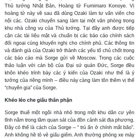
Thủ tướng Nhật Bản, Hoàng tử Fumimaro Konoye. Vị
hoàng tử này về sau đã dùng Ozaki làm tư vấn viên cho
nội các. Ozaki chuyển sang làm tại một văn phòng trong
khu nhà công vụ của Thủ tướng. Tại đây anh được tiếp
cận các tài liệu mật và chuẩn bị các báo cáo chính sách
đối ngoại cùng khuyến nghị cho chính phủ. Các thông tin
và đánh giá của Ozaki trở thành các yếu tố chủ chốt trong
các báo cáo mà Sorge gửi về Moscow. Trong các cuộc
thảo luận với cán bộ của Đại sứ quán Đức, Sorge đều
khôn khéo trình bày các ý kiến của Ozaki như thể là ý
tưởng của riêng mình – điều này càng làm tôn thêm vị thế
“chuyên gia” của Sorge.
Khéo léo che giấu thân phận
Sorge thuê một ngôi nhà nhỏ trong một khu dân cư yên
tĩnh nằm trong tầm quan sát của đồn cảnh sát địa phương.
Kinh tế
Thị trường
Đây có thể là cách của Sorge – “ trú ẩn ở chính mắt bão”.
Bất động sản
Giá vàng
Anh không hề tỏ vẻ giấu giếm. Anh thường phóng xe máy