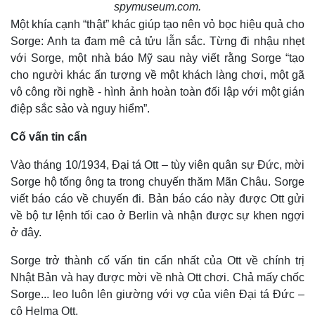
spymuseum.com.
Một khía cạnh “thật” khác giúp tạo nên vỏ bọc hiệu quả cho
Sorge: Anh ta đam mê cả tửu lẫn sắc. Từng đi nhậu nhẹt
với Sorge, một nhà báo Mỹ sau này viết rằng Sorge “tạo
cho người khác ấn tượng về một khách làng chơi, một gã
vô công rồi nghề - hình ảnh hoàn toàn đối lập với một gián
điệp sắc sảo và nguy hiểm”.
Cố vấn tin cẩn
Vào tháng 10/1934, Đại tá Ott – tùy viên quân sự Đức, mời
Sorge hộ tống ông ta trong chuyến thăm Mãn Châu. Sorge
viết báo cáo về chuyến đi. Bản báo cáo này được Ott gửi
về bộ tư lệnh tối cao ở Berlin và nhận được sự khen ngợi
ở đây.
Sorge trở thành cố vấn tin cẩn nhất của Ott về chính trị
Nhật Bản và hay được mời về nhà Ott chơi. Chả mấy chốc
Sorge... leo luôn lên giường với vợ của viên Đại tá Đức –
cô Helma Ott.