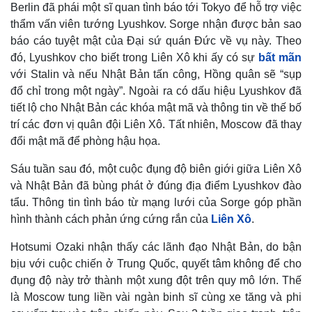
Berlin đã phái một sĩ quan tình báo tới Tokyo để hỗ trợ việc
thẩm vấn viên tướng Lyushkov. Sorge nhận được bản sao
báo cáo tuyệt mật của Đại sứ quán Đức về vụ này. Theo
đó, Lyushkov cho biết trong Liên Xô khi ấy có sự
bất mãn
với Stalin và nếu Nhật Bản tấn công, Hồng quân sẽ “sụp
đổ chỉ trong một ngày”. Ngoài ra có dấu hiệu Lyushkov đã
tiết lộ cho Nhật Bản các khóa mật mã và thông tin về thế bố
trí các đơn vị quân đội Liên Xô. Tất nhiên, Moscow đã thay
đổi mật mã để phòng hậu họa.
Sáu tuần sau đó, một cuộc đụng độ biên giới giữa Liên Xô
và Nhật Bản đã bùng phát ở đúng địa điểm Lyushkov đào
tẩu. Thông tin tình báo từ mạng lưới của Sorge góp phần
hình thành cách phản ứng cứng rắn của
Liên Xô
.
Hotsumi Ozaki nhận thấy các lãnh đạo Nhật Bản, do bận
bịu với cuộc chiến ở Trung Quốc, quyết tâm không để cho
đụng độ này trở thành một xung đột trên quy mô lớn. Thế
là Moscow tung liền vài ngàn binh sĩ cùng xe tăng và phi