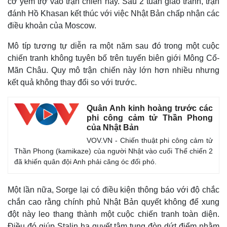
cơ yểm trợ vào trận chiến này. Sau 2 tuần giao tranh, trận
đánh Hồ Khasan kết thúc với việc Nhật Bản chấp nhận các
điều khoản của Moscow.
Mô típ tương tự diễn ra một năm sau đó trong một cuộc
chiến tranh không tuyên bố trên tuyến biên giới Mông Cổ-
Mãn Châu. Quy mô trận chiến này lớn hơn nhiều nhưng
kết quả không thay đổi so với trước.
Quân Anh kinh hoàng trước các
phi công cảm tử Thần Phong
của Nhật Bản
VOV.VN - Chiến thuật phi công cảm tử
Thần Phong (kamikaze) của người Nhật vào cuối Thế chiến 2
đã khiến quân đội Anh phải căng óc đối phó.
Một lần nữa, Sorge lại có điều kiện thông báo với độ chắc
chắn cao rằng chính phủ Nhật Bản quyết không để xung
đột này leo thang thành một cuộc chiến tranh toàn diện.
Điều đó giúp Stalin hạ quyết tâm tung đòn dứt điểm nhằm