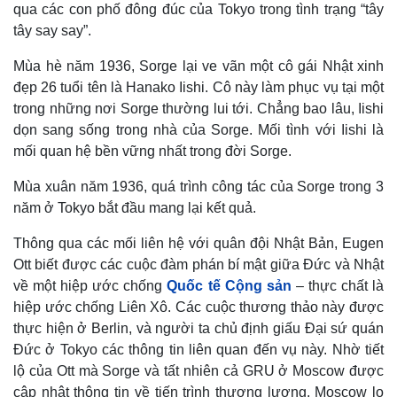
Khởi nghiệp
Tiêu dùng
qua các con phố đông đúc của Tokyo trong tình trạng “tây
Tỷ giá
tây say say”.
Chứng khoán
Giá cà phê
Mùa hè năm 1936, Sorge lại ve vãn một cô gái Nhật xinh
đẹp 26 tuổi tên là Hanako Iishi. Cô này làm phục vụ tại một
trong những nơi Sorge thường lui tới. Chẳng bao lâu, Iishi
dọn sang sống trong nhà của Sorge. Mối tình với Iishi là
mối quan hệ bền vững nhất trong đời Sorge.
Mùa xuân năm 1936, quá trình công tác của Sorge trong 3
năm ở Tokyo bắt đầu mang lại kết quả.
Thông qua các mối liên hệ với quân đội Nhật Bản, Eugen
Ott biết được các cuộc đàm phán bí mật giữa Đức và Nhật
về một hiệp ước chống
Quốc tế Cộng sản
– thực chất là
hiệp ước chống Liên Xô. Các cuộc thương thảo này được
thực hiện ở Berlin, và người ta chủ định giấu Đại sứ quán
Đức ở Tokyo các thông tin liên quan đến vụ này. Nhờ tiết
lộ của Ott mà Sorge và tất nhiên cả GRU ở Moscow được
cập nhật thông tin về tiến trình thương lượng. Moscow lo