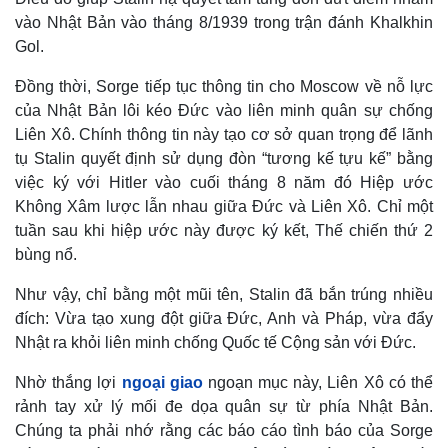
vào Nhật Bản vào tháng 8/1939 trong trận đánh Khalkhin
Gol.
Đồng thời, Sorge tiếp tục thông tin cho Moscow về nỗ lực
của Nhật Bản lôi kéo Đức vào liên minh quân sự chống
Liên Xô. Chính thông tin này tạo cơ sở quan trọng để lãnh
Thể thao
Ô tô - Xe máy
tụ Stalin quyết định sử dụng đòn “tương kế tựu kế” bằng
Bóng đá
Ô tô
việc ký với Hitler vào cuối tháng 8 năm đó Hiệp ước
Lịch thi đấu bóng đá
Xe máy
Thế giới thể thao
Tư vấn
Không Xâm lược lẫn nhau giữa Đức và Liên Xô. Chỉ một
eSports
tuần sau khi hiệp ước này được ký kết, Thế chiến thứ 2
Hậu trường
bùng nổ.
Như vậy, chỉ bằng một mũi tên, Stalin đã bắn trúng nhiều
đích: Vừa tạo xung đột giữa Đức, Anh và Pháp, vừa đẩy
Nhật ra khỏi liên minh chống Quốc tế Cộng sản với Đức.
Nhờ thắng lợi
ngoại giao
ngoạn mục này, Liên Xô có thể
rảnh tay xử lý mối đe dọa quân sự từ phía Nhật Bản.
Chúng ta phải nhớ rằng các báo cáo tình báo của Sorge