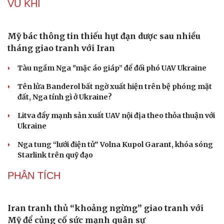
VŨ KHÍ
Mỹ bác thông tin thiếu hụt đạn dược sau nhiều
tháng giao tranh với Iran
Tàu ngầm Nga "mặc áo giáp” để đối phó UAV Ukraine
Du lịch
Podcast
Tên lửa Banderol bất ngờ xuất hiện trên bệ phóng mặt
Tư vấn
Câu chuyện thời sự
đất, Nga tính gì ở Ukraine?
Săn Tour
Đọc truyện đêm khuya
check-in
Cửa sổ tình yêu
Litva đẩy mạnh sản xuất UAV nội địa theo thỏa thuận với
Kể chuyện cho bé
Ukraine
Hạt giống tâm hồn
Nga tung “lưới điện tử” Volna Kupol Garant, khóa sóng
Starlink trên quỹ đạo
PHÂN TÍCH