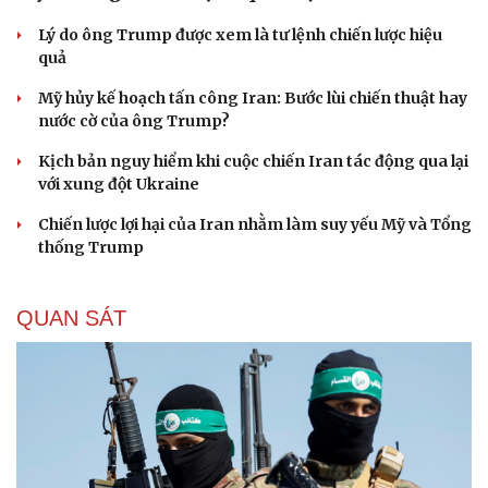
Iran tranh thủ “khoảng ngừng” giao tranh với
Mỹ để củng cố sức mạnh quân sự
Lý do ông Trump được xem là tư lệnh chiến lược hiệu
quả
Mỹ hủy kế hoạch tấn công Iran: Bước lùi chiến thuật hay
nước cờ của ông Trump?
Kịch bản nguy hiểm khi cuộc chiến Iran tác động qua lại
với xung đột Ukraine
Chiến lược lợi hại của Iran nhằm làm suy yếu Mỹ và Tổng
thống Trump