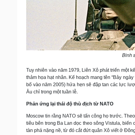
Binh s
Tuy nhiên vào năm 1979, Liên Xô phát triển một k
thảm họa hạt nhân. Kế hoạch mang tên “Bảy ngày 
bố vào năm 2005) hứa hẹn sẽ đập tan các lực l
Âu chỉ trong một tuần lễ.
Phản ứng lại thái độ thù địch từ NATO
Moscow tin rằng NATO sẽ tấn công họ trước. The
tiêu bên trong Ba Lan dọc theo sông Vistula, biến
tàn phá nặng nề, từ đó cắt đứt quân Xô viết ở Đôn