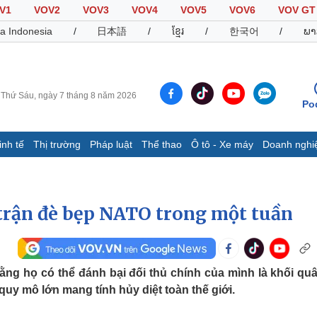
V1
VOV2
VOV3
VOV4
VOV5
VOV6
VOV GT
a Indonesia
/
日本語
/
ខ្មែរ
/
한국어
/
ພາ
Thứ Sáu, ngày 7 tháng 8 năm 2026
Po
inh tế
Thị trường
Pháp luật
Thể thao
Ô tô - Xe máy
Doanh nghi
Thế giới
Multimedia
K
Quan sát
Video
B
Cuộc sống đó đây
Ảnh
K
 trận đè bẹp NATO trong một tuần
Hồ sơ
E-Magazine
Infographic
rằng họ có thể đánh bại đối thủ chính của mình là khối qu
uy mô lớn mang tính hủy diệt toàn thế giới.
Thể thao
Ô tô - Xe máy
D
Bóng đá
Ô tô
T