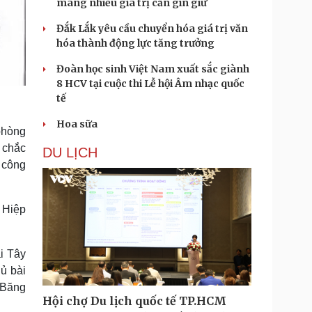
mang nhiều giá trị cần gìn giữ
Đắk Lắk yêu cầu chuyển hóa giá trị văn
hóa thành động lực tăng trưởng
Đoàn học sinh Việt Nam xuất sắc giành
8 HCV tại cuộc thi Lễ hội Âm nhạc quốc
tế
Hoa sữa
 phòng
 chắc
DU LỊCH
 công
 Hiệp
i Tây
ủ bài
 Băng
Hội chợ Du lịch quốc tế TP.HCM