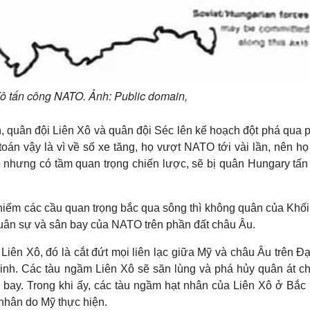
ô tấn công NATO. Ảnh: Public domain,
ân, quân đội Liên Xô và quân đội Séc lên kế hoạch đột phá qua
án vậy là vì về số xe tăng, họ vượt NATO tới vài lần, nên họ
p nhưng có tầm quan trọng chiến lược, sẽ bị quân Hungary tấn
hiếm các cầu quan trọng bắc qua sông thì không quân của Khối
quân sự và sân bay của NATO trên phần đất châu Âu.
iên Xô, đó là cắt đứt mọi liên lạc giữa Mỹ và châu Âu trên Đạ
nh. Các tàu ngầm Liên Xô sẽ săn lùng và phá hủy quân át ch
 bay. Trong khi ấy, các tàu ngầm hạt nhân của Liên Xô ở Bắc
nhân do Mỹ thực hiện.