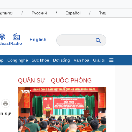
ສາລາວ
/
Русский
/
Español
/
ไทย
English
dcast
Radio
ệp
Công nghệ
Sức khỏe
Đời sống
Văn hóa
Giải trí
inh tế
Thị trường
QUÂN SỰ - QUỐC PHÒNG
ất động sản
Giá vàng
hởi nghiệp
Tiêu dùng
Tỷ giá
Chứng khoán
Giá cà phê
ân sự
oanh nghiệp
Công nghệ
hông tin doanh nghiệp
Sành điệu