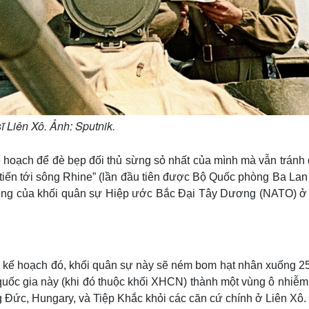
ĩ Liên Xô. Ảnh: Sputnik.
ế hoạch để đè bẹp đối thủ sừng sỏ nhất của mình mà vẫn tránh
tiến tới sông Rhine” (lần đầu tiên được Bộ Quốc phòng Ba Lan
ượng của khối quân sự Hiệp ước Bắc Đại Tây Dương (NATO) ở
o kế hoạch đó, khối quân sự này sẽ ném bom hạt nhân xuống 2
 quốc gia này (khi đó thuộc khối XHCN) thành một vùng ô nhiễm
g Đức, Hungary, và Tiệp Khắc khỏi các căn cứ chính ở Liên Xô.