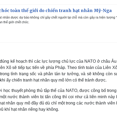
chóc toàn thế giới do chiến tranh hạt nhân Mỹ-Nga
ạt nhân được dự báo không chỉ gây chết người tại chỗ mà còn gây ra hiện tượng
n thế giới chết chóc.
 đúng kế hoạch thì các lực lượng chủ lực của NATO ở châu Âu 
iên Xô sẽ tiếp tục tiến về phía Pháp. Theo tính toán của Liên X
rong tình trạng sốc và phân tán tư tưởng, và sẽ không còn s
hi ấy chiến tranh hạt nhân quy mô lớn có thể tránh được.
tới học thuyết phòng thủ tập thể của NATO, được công bố trong
 nước thành viên bị tấn công thì coi như cả liên minh này b
ạt nhân quy mô đầy đủ dù chỉ một trong các nước thành viên b
ũ khí hạt nhân riêng hay không.