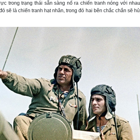
ực trong trạng thái sẵn sàng nổ ra chiến tranh nóng với nhau
Lịch thi đấu bóng đá
Xe máy
Thế giới thể thao
Tư vấn
đó sẽ là chiến tranh hạt nhân, trong đó hai bên chắc chắn sẽ hủ
eSports
V
Hậu trường
Văn hóa
Giải trí
D
Sân khấu - Điện ảnh
Nghệ sĩ
Văn học
Thời trang
Âm nhạc
Sao Việt
c
Di sản