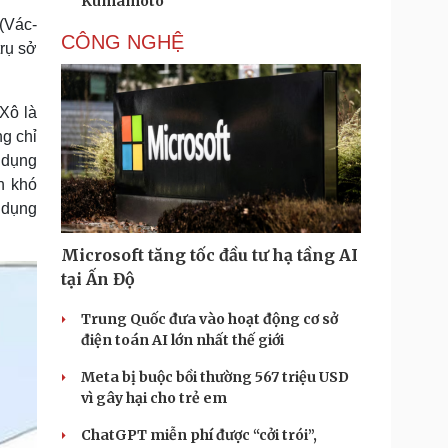
Kumamoto
(Vác-
CÔNG NGHỆ
trụ sở
Xô là
g chỉ
 dụng
n khó
 dụng
Microsoft tăng tốc đầu tư hạ tầng AI
tại Ấn Độ
Trung Quốc đưa vào hoạt động cơ sở
điện toán AI lớn nhất thế giới
Meta bị buộc bồi thường 567 triệu USD
vì gây hại cho trẻ em
ChatGPT miễn phí được “cởi trói”,