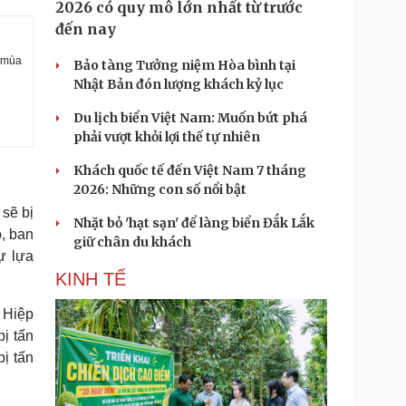
2026 có quy mô lớn nhất từ trước
đến nay
 “mùa
Bảo tàng Tưởng niệm Hòa bình tại
Nhật Bản đón lượng khách kỷ lục
Du lịch biển Việt Nam: Muốn bứt phá
phải vượt khỏi lợi thế tự nhiên
Khách quốc tế đến Việt Nam 7 tháng
2026: Những con số nổi bật
sẽ bị
Nhặt bỏ 'hạt sạn' để làng biển Đắk Lắk
ô, ban
giữ chân du khách
ự lựa
KINH TẾ
 Hiệp
ị tấn
ị tấn