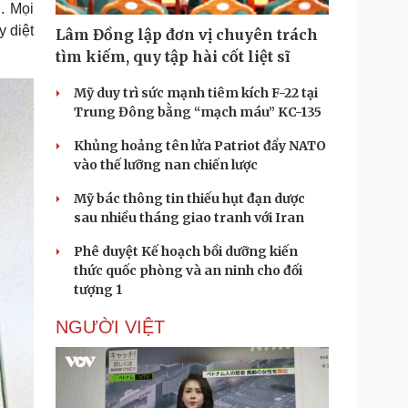
. Mọi
Doanh nghiệp 24h
Tin Công nghệ
Doanh nhân
Trải nghiệm
y diệt
Lâm Đồng lập đơn vị chuyên trách
ì cộng đồng
Chuyển đổi số
tìm kiếm, quy tập hài cốt liệt sĩ
Mỹ duy trì sức mạnh tiêm kích F-22 tại
u lịch
Podcast
Trung Đông bằng “mạch máu” KC-135
Tư vấn
Câu chuyện thời sự
Săn Tour
Đọc truyện đêm khuya
Khủng hoảng tên lửa Patriot đẩy NATO
heck-in
Cửa sổ tình yêu
vào thế lưỡng nan chiến lược
Kể chuyện cho bé
Mỹ bác thông tin thiếu hụt đạn dược
Hạt giống tâm hồn
sau nhiều tháng giao tranh với Iran
Phê duyệt Kế hoạch bồi dưỡng kiến
thức quốc phòng và an ninh cho đối
tượng 1
NGƯỜI VIỆT