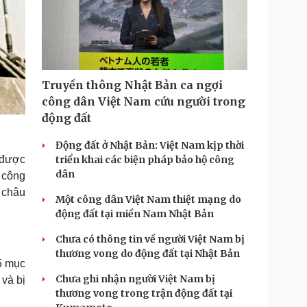
Truyền thông Nhật Bản ca ngợi
công dân Việt Nam cứu người trong
động đất
Động đất ở Nhật Bản: Việt Nam kịp thời
 được
triển khai các biện pháp bảo hộ công
dân
 công
 châu
Một công dân Việt Nam thiệt mạng do
động đất tại miền Nam Nhật Bản
Chưa có thông tin về người Việt Nam bị
thương vong do động đất tại Nhật Bản
5 mục
Chưa ghi nhận người Việt Nam bị
 và bị
thương vong trong trận động đất tại