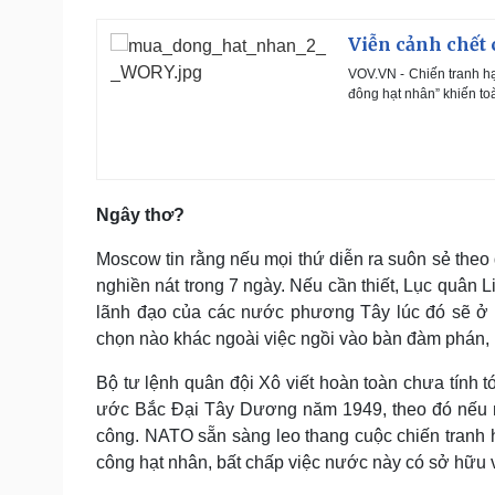
Viễn cảnh chết 
VOV.VN - Chiến tranh h
đông hạt nhân” khiến toà
Ngây thơ?
Moscow tin rằng nếu mọi thứ diễn ra suôn sẻ theo
nghiền nát trong 7 ngày. Nếu cần thiết, Lục quân L
lãnh đạo của các nước phương Tây lúc đó sẽ ở t
chọn nào khác ngoài việc ngồi vào bàn đàm phán, k
Bộ tư lệnh quân đội Xô viết hoàn toàn chưa tính 
ước Bắc Đại Tây Dương năm 1949, theo đó nếu một
công. NATO sẵn sàng leo thang cuộc chiến tranh h
công hạt nhân, bất chấp việc nước này có sở hữu v