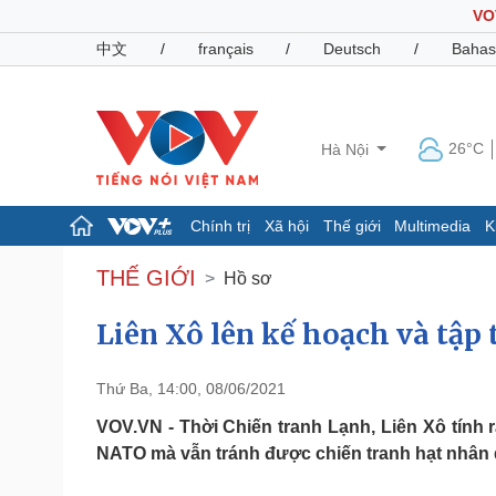
VO
中文
/
français
/
Deutsch
/
Bahas
26°C
Hà Nội
Chính trị
Xã hội
Thế giới
Multimedia
K
Chính trị
Xã hội
THẾ GIỚI
Hồ sơ
Đảng
Tin 24h
Tổ chức nhân sự
Dự báo thời tiết
Liên Xô lên kế hoạch và tập
Quốc hội
Giáo dục
Nhận diện sự thật
Dấu ấn VOV
Thứ Ba, 14:00, 08/06/2021
Việc làm
Biển đảo
VOV.VN - Thời Chiến tranh Lạnh, Liên Xô tính 
NATO mà vẫn tránh được chiến tranh hạt nhân q
Pháp luật
Quân sự - Quốc phòng
Vụ án
Vũ khí