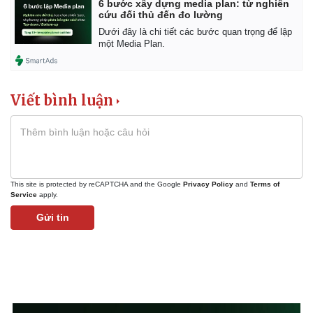
6 bước xây dựng media plan: từ nghiên
cứu đối thủ đến đo lường
Dưới đây là chi tiết các bước quan trọng để lập
một Media Plan.
Kinh tế
Thị trường
Viết bình luận
Bất động sản
Giá vàng
Khởi nghiệp
Tiêu dùng
Tỷ giá
Chứng khoán
Giá cà phê
This site is protected by reCAPTCHA and the Google
Privacy Policy
and
Terms of
Service
apply.
Gửi tin