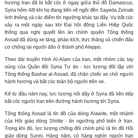
hương Iran đã bị bắt cóc ở ngay giữa thủ đô Damascus,
Syria hôm 4/8 khi họ đang tiến về ngôi đền Sayeda Zeinab
linh thiêng và các điểm tín ngưỡng khác tại đây. Vụ bắt cóc
xảy ra một ngày sau khi Đại hồi đồng Liên Hiệp Quốc
thông qua nghị quyết lên án chính quyền Tổng thống
Assad đã dùng xe tăng, pháo kích, trực thăng và chiến đấu
cơ chống lại người dân ở thành phố Aleppo.
Theo đài truyền hình Al-Alam của Iran, một nhóm các tay
súng của Quân đội Syria Tự do - lực lượng đối lập với
Tổng thống Bashar al-Assad, đã chặn chiếc xe chở người
hành hương và bắt cóc toàn bộ người trên xe.
Kể từ đầu năm nay, lực lượng nổi dậy ở Syria đã liên tiếp
bắt cóc người Iran trên đường hành hương tới Syria.
Tổng thống Assad là tín đồ của dòng Alawite, một nhánh
của Hồi giáo dòng Shiitte - tín ngưỡng phổ biến ở Iran.
Thế giới
Multimedia
Trong khi đó, lực lượng chống đối chính phủ là tín đồ Hồi
Quan sát
Video
giáo dòng Sunni. Hàng năm, có hàng nghìn người Iran