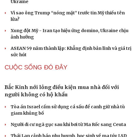
Ukraine
Vì sao ông Trump “nóng mặt” trước tin Mỹ thiếu tên
lửa?
Xung đột Mỹ - Iran tạo hiệu ứng domino, Ukraine chịu
ảnh hưởng
ASEAN 59 năm thành lập: Khẳng định bản lĩnh và giá trị
sức hút
CUỘC SỐNG ĐÓ ĐÂY
Du lịch
Podcast
Tư vấn
Câu chuyện thời sự
Săn Tour
Đọc truyện đêm khuya