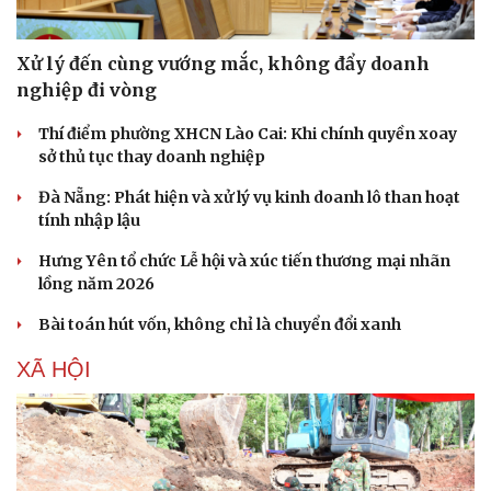
Sản phụ khoa
Tình yêu - Gia đình
Nhi khoa
Xử lý đến cùng vướng mắc, không đẩy doanh
Nam khoa
nghiệp đi vòng
Làm đẹp - giảm cân
Phòng mạch online
Thí điểm phường XHCN Lào Cai: Khi chính quyền xoay
Ăn sạch sống khỏe
sở thủ tục thay doanh nghiệp
Đà Nẵng: Phát hiện và xử lý vụ kinh doanh lô than hoạt
tính nhập lậu
Hưng Yên tổ chức Lễ hội và xúc tiến thương mại nhãn
lồng năm 2026
Bài toán hút vốn, không chỉ là chuyển đổi xanh
XÃ HỘI