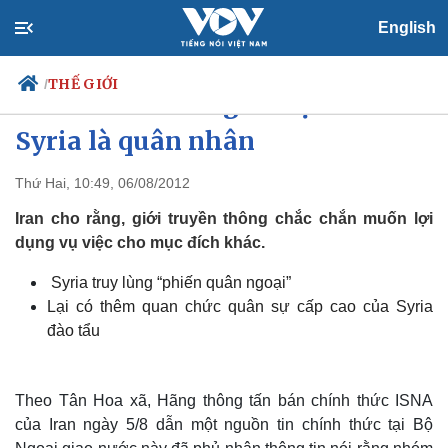
English
THẾ GIỚI
/
Iran bác tin 48 người bị bắt ở
Syria là quân nhân
Thứ Hai, 10:49, 06/08/2012
Chính trị
Xã hội
Đảng
Tin 24h
Iran cho rằng, giới truyền thông chắc chắn muốn lợi
Tổ chức nhân sự
Dự báo thời tiết
dụng vụ việc cho mục đích khác.
Quốc hội
Giáo dục
Nhận diện sự thật
Dấu ấn VOV
Syria truy lùng “phiến quân ngoại”
Việc làm
Lại có thêm quan chức quân sự cấp cao của Syria
Biển đảo
đào tẩu
Theo Tân Hoa xã, Hãng thông tấn bán chính thức ISNA
của Iran ngày 5/8 dẫn một nguồn tin chính thức tại Bộ