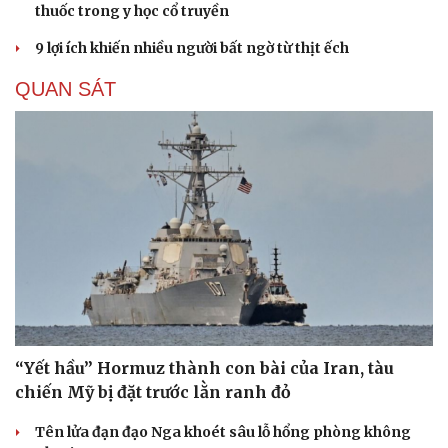
thuốc trong y học cổ truyền
9 lợi ích khiến nhiều người bất ngờ từ thịt ếch
QUAN SÁT
“Yết hầu” Hormuz thành con bài của Iran, tàu
chiến Mỹ bị đặt trước lằn ranh đỏ
Tên lửa đạn đạo Nga khoét sâu lỗ hổng phòng không