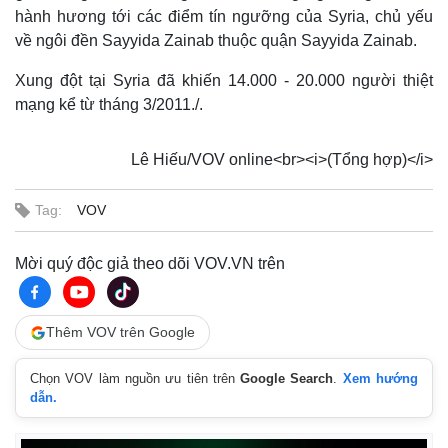
Cuộc sống đó đây
Ảnh
hành hương tới các điểm tín ngưỡng của Syria, chủ yếu
Hồ sơ
E-Magazine
về ngôi đền Sayyida Zainab thuộc quận Sayyida Zainab.
Infographic
Xung đột tại Syria đã khiến 14.000 - 20.000 người thiệt
mạng kể từ tháng 3/2011./.
Lê Hiếu/VOV online<br><i>(Tổng hợp)</i>
Tag:
VOV
Mời quý độc giả theo dõi VOV.VN trên
Thêm VOV trên Google
Chọn VOV làm nguồn ưu tiên trên
Google Search
.
Xem hướng
dẫn.