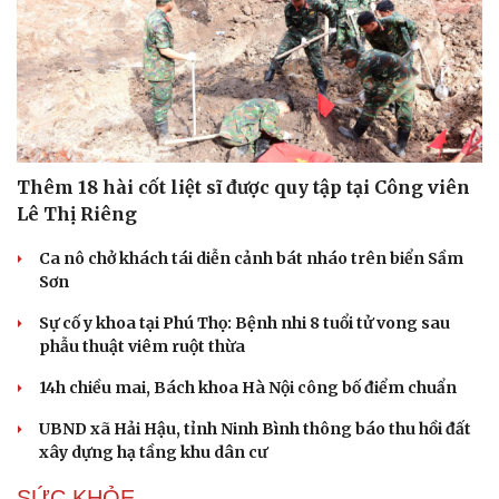
Thêm 18 hài cốt liệt sĩ được quy tập tại Công viên
Lê Thị Riêng
Ca nô chở khách tái diễn cảnh bát nháo trên biển Sầm
Sơn
Sự cố y khoa tại Phú Thọ: Bệnh nhi 8 tuổi tử vong sau
phẫu thuật viêm ruột thừa
14h chiều mai, Bách khoa Hà Nội công bố điểm chuẩn
UBND xã Hải Hậu, tỉnh Ninh Bình thông báo thu hồi đất
xây dựng hạ tầng khu dân cư
SỨC KHỎE