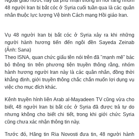
Ngoại giao nước này đã phủ nhận thông tin nói rằng nhóm
48 người Iran bị bắt cóc ở Syria cuối tuần qua là các quân
nhân thuộc lực lượng Vệ binh Cách mạng Hồi giáo Iran.
Vụ 48 người Iran bị bắt cóc ở Syria xảy ra khi những
người hành hương tiến đến ngôi đền Sayeda Zeinab
(Ảnh: Sana)
Theo ISNA, quan chức giấu tên nói trên đã "mạnh mẽ" bác
bỏ thông tin trên phương tiện truyền thông rằng, nhóm
hành hương người Iran này là các quân nhân, đồng thời
khẳng định, giới truyền thông chắc chắn muốn lợi dụng vụ
việc cho mục đích khác.
Kênh truyền hình liên Arab al-Mayadeen TV cũng vừa cho
biết, 48 người Iran bị bắt cóc ở Syria đã được trả tự do
nhưng không cho biết chi tiết, trong khi giới chức Syria
cũng chưa xác nhận thông tin này.
Trước đó, Hãng tin Ria Novosti đưa tin, 48 người hành