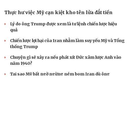
ASEAN 59 năm thành lập: Khẳng định bản lĩnh và giá trị
sức hút
CUỘC SỐNG ĐÓ ĐÂY
Bắc Kinh nới lỏng điều kiện mua nhà đối với
người không có hộ khẩu
Tòa án Israel cấm sử dụng cá sấu để canh giữ nhà tù
giam khủng bố