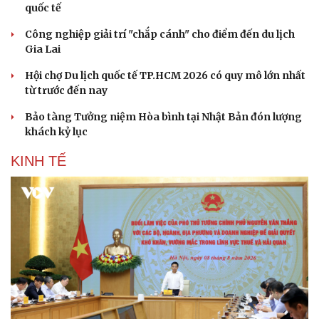
quốc tế
Công nghiệp giải trí "chắp cánh" cho điểm đến du lịch
Gia Lai
Hội chợ Du lịch quốc tế TP.HCM 2026 có quy mô lớn nhất
từ trước đến nay
Bảo tàng Tưởng niệm Hòa bình tại Nhật Bản đón lượng
khách kỷ lục
KINH TẾ
Sức khỏe
Đời sống
Dinh dưỡng - món ngon
Nhà đẹp
Cây thuốc
Blog