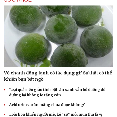
Văn hóa
Giải trí
Sân khấu - Điện ảnh
Nghệ sĩ
Văn học
Thời trang
Vỏ chanh đông lạnh có tác dụng gì? Sự thật có thể
Âm nhạc
Sao Việt
Di sản
khiến bạn bất ngờ
Loại quả siêu giàu tinh bột, ăn xanh vẫn bổ dưỡng đủ
đường lại không lo tăng cân
Acid uric cao ăn măng chua được không?
Loài hoa khiến người mê, kẻ “sợ” mỗi mùa thu là vị