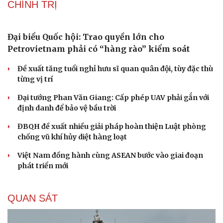
Thực hư việc Mỹ cạn kiệt kho tên lửa đắt tiền
Lý do ông Trump được xem là tư lệnh chiến lược hiệu
quả
Chiến lược lợi hại của Iran nhằm làm suy yếu Mỹ và Tổng
thống Trump
Chuyện gì sẽ xảy ra nếu phát xít Đức xâm lược Anh vào
năm 1940?
Tại sao Mỹ bất ngờ ngừng ném bom Iran dù ông
Trump từng rất cả quyết?
CHÍNH TRỊ