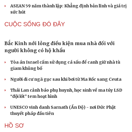
“Yết hầu” Hormuz thành con bài của Iran, tàu
chiến Mỹ bị đặt trước lằn ranh đỏ
Tên lửa đạn đạo Nga khoét sâu lỗ hổng phòng không
Ukraine
Vì sao ông Trump “nóng mặt” trước tin Mỹ thiếu tên
lửa?
Xung đột Mỹ - Iran tạo hiệu ứng domino, Ukraine chịu
ảnh hưởng