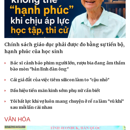
Chính sách giáo dục phải được đo bằng sự tiến bộ,
hạnh phúc của học sinh
Bác sĩ cảnh báo phim người lớn, rượu bia đang âm thầm
bào mòn "bản lĩnh đàn ông"
Cái giá đắt của việc tiêm silicon làm to "cậu nhỏ"
Dấu hiệu tiền mãn kinh sớm phụ nữ cần biết
Tôi bất lực khi vợ luôn mang chuyện ở rể ra làm "vũ khí"
sau mỗi lần cãi nhau
VĂN HÓA