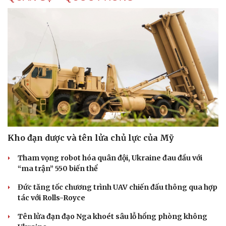
Kho đạn dược và tên lửa chủ lực của Mỹ
Tham vọng robot hóa quân đội, Ukraine đau đầu với
Pháp luật
Quân sự - Quốc phòng
“ma trận” 550 biến thể
Vụ án
Vũ khí
Đức tăng tốc chương trình UAV chiến đấu thông qua hợp
Tin nóng
Việt Nam
tác với Rolls-Royce
Tư vấn luật
Phân tích
Tên lửa đạn đạo Nga khoét sâu lỗ hổng phòng không