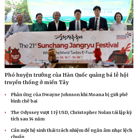
Doanh nghiệp
Công nghệ
Phó huyện trưởng của Hàn Quốc quảng bá lễ hội
Thông tin doanh nghiệp
Sành điệu
truyền thống ở miền Tây
Doanh nghiệp 24h
Tin Công nghệ
Doanh nhân
Trải nghiệm
Phản ứng của Dwayne Johnson khi Moana bị giới phê
Vì cộng đồng
Chuyển đổi số
bình chê bai
The Odyssey vượt 1 tỷ USD, Christopher Nolan tái lập kỳ
tích sau 14 năm
Cần một hệ sinh thái trách nhiệm để ngăn âm nhạc lệch
chuẩn