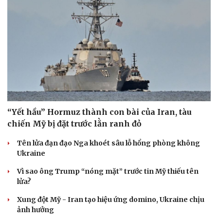
Đại biểu Quốc hội: Trao quyền lớn cho
Petrovietnam phải có “hàng rào” kiểm soát
Đề xuất tăng tuổi nghỉ hưu sĩ quan quân đội, tùy đặc thù
Cải chính
từng vị trí
Đại tướng Phan Văn Giang: Cấp phép UAV phải gắn với
định danh để bảo vệ bầu trời
ĐBQH đề xuất nhiều giải pháp hoàn thiện Luật phòng
chống vũ khí hủy diệt hàng loạt
Việt Nam đồng hành cùng ASEAN bước vào giai đoạn
phát triển mới
QUAN SÁT