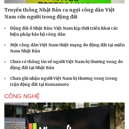
Truyền thông Nhật Bản ca ngợi công dân Việt
Nam cứu người trong động đất
Động đất ở Nhật Bản: Việt Nam kịp thời triển khai các
biện pháp bảo hộ công dân
Pháp luật
Quân sự - Quốc phòng
Vụ án
Vũ khí
Một công dân Việt Nam thiệt mạng do động đất tại miền
Tin nóng
Việt Nam
Nam Nhật Bản
Tư vấn luật
Phân tích
Chưa có thông tin về người Việt Nam bị thương vong do
động đất tại Nhật Bản
Chưa ghi nhận người Việt Nam bị thương vong trong
trận động đất tại Kumamoto
CÔNG NGHỆ