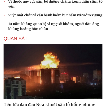
Vị thuốc quý cực sẵn, bổ dưỡng chẳng kém nhân sâm, tổ
yến
Suýt mất chân vì căn bệnh hiếm bị nhầm với viêm xương
10 năm không quan hệ vì ngại đi khám, người đàn ông
khủng hoảng hôn nhân
QUAN SÁT
Văn hóa
Giải trí
Sân khấu - Điện ảnh
Nghệ sĩ
Văn học
Thời trang
Âm nhạc
Sao Việt
Di sản
Tên lửa đạn đạo Nga khoét sâu lỗ hổng phòng