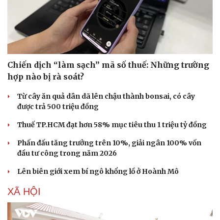
Chiến dịch “làm sạch” mã số thuế: Những trường
hợp nào bị rà soát?
Từ cây ăn quả dân dã lên chậu thành bonsai, có cây
được trả 500 triệu đồng
Thuế TP.HCM đạt hơn 58% mục tiêu thu 1 triệu tỷ đồng
Phấn đấu tăng trưởng trên 10%, giải ngân 100% vốn
đầu tư công trong năm 2026
Lên biên giới xem bí ngô khổng lồ ở Hoành Mô
XÃ HỘI
Sức khỏe
Đời sống