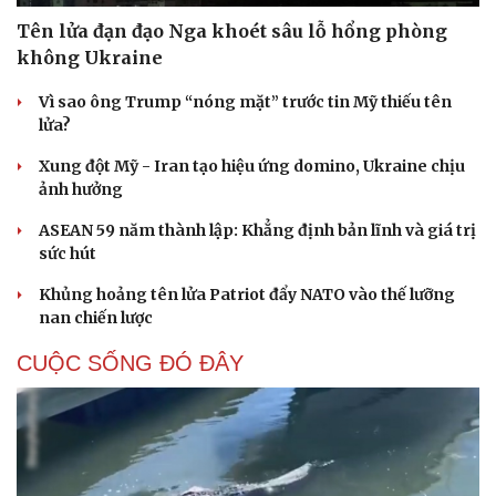
tế - xã hội
Chuyển chủ trương đối ngoại thành hành động cụ thể
Tổng Bí thư, Chủ tịch nước: Chuyển mạnh từ quản lý tiến
độ sang quản trị kết quả
QUAN SÁT