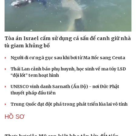
Tòa án Israel cấm sử dụng cá sấu để canh giữ nhà
tù giam khủng bố
Người di cư ngã gục sau khi bơi từ Ma Rốc sang Ceuta
Thái Lan cảnh báo phụ huynh, học sinh về ma túy LSD
“đội lốt” tem hoạt hình
UNESCO vinh danh Sarnath (Ấn Độ) - nơi Đức Phật
Du lịch
Podcast
thuyết pháp đầu tiên
Tư vấn
Câu chuyện thời sự
Trung Quốc đạt đột phá trong phát triển lúa lai vô tính
Săn Tour
Đọc truyện đêm khuya
check-in
Cửa sổ tình yêu
HỒ SƠ
Kể chuyện cho bé
Hạt giống tâm hồn