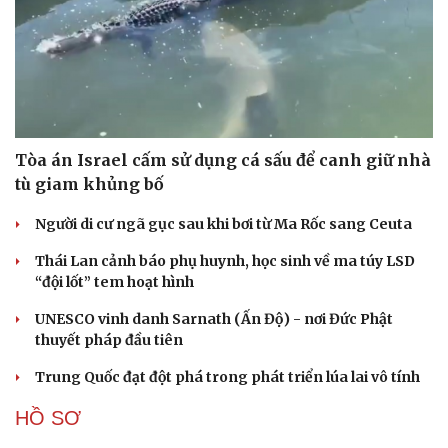
Tên lửa đạn đạo Nga khoét sâu lỗ hổng phòng
không Ukraine
Vì sao ông Trump “nóng mặt” trước tin Mỹ thiếu tên
lửa?
Xung đột Mỹ - Iran tạo hiệu ứng domino, Ukraine chịu
ảnh hưởng
ASEAN 59 năm thành lập: Khẳng định bản lĩnh và giá trị
sức hút
Khủng hoảng tên lửa Patriot đẩy NATO vào thế lưỡng
nan chiến lược
CUỘC SỐNG ĐÓ ĐÂY