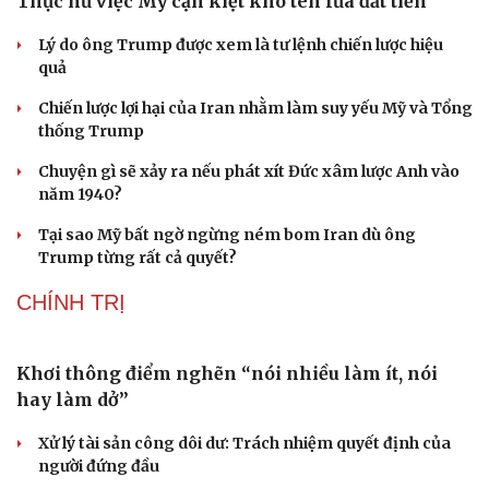
Thực hư việc Mỹ cạn kiệt kho tên lửa đắt tiền
Lý do ông Trump được xem là tư lệnh chiến lược hiệu
quả
Chiến lược lợi hại của Iran nhằm làm suy yếu Mỹ và Tổng
thống Trump
Chuyện gì sẽ xảy ra nếu phát xít Đức xâm lược Anh vào
năm 1940?
Tại sao Mỹ bất ngờ ngừng ném bom Iran dù ông