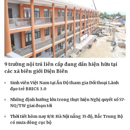
Dinh dưỡng - món ngon
Nhà đẹp
Cây thuốc
Blog
Sản phụ khoa
Tình yêu - Gia đình
Nhi khoa
Nam khoa
Làm đẹp - giảm cân
Phòng mạch online
Ăn sạch sống khỏe
9 trường nội trú liên cấp đang dần hiện hữu tại
các xã biên giới Điện Biên
Sinh viên Việt Nam tại Ấn Độ tham gia Đối thoại Lãnh
đạo trẻ BRICS 3.0
Những định hướng lớn trong thực hiện Nghị quyết số 57-
NQ/TW giai đoạn tới
Thời tiết hôm nay 8/8: Hà Nội nắng 35 độ, Bắc Trung Bộ
có mưa dông cục bộ