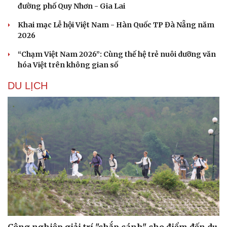
đường phố Quy Nhơn - Gia Lai
Khai mạc Lễ hội Việt Nam - Hàn Quốc TP Đà Nẵng năm
2026
“Chạm Việt Nam 2026”: Cùng thế hệ trẻ nuôi dưỡng văn
hóa Việt trên không gian số
DU LỊCH
Doanh nghiệp
Công nghệ
Thông tin doanh nghiệp
Sành điệu
Doanh nghiệp 24h
Tin Công nghệ
Doanh nhân
Trải nghiệm
Vì cộng đồng
Chuyển đổi số