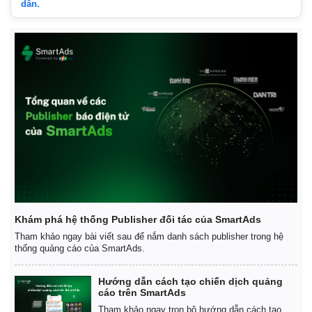
dẫn.
Khám phá hệ thống Publisher đối tác của SmartAds
Thế giới
Multimedia
Tham khảo ngay bài viết sau để nắm danh sách publisher trong hệ
thống quảng cáo của SmartAds.
Quan sát
Video
Cuộc sống đó đây
Ảnh
Hướng dẫn cách tạo chiến dịch quảng
Hồ sơ
E-Magazine
cáo trên SmartAds
Infographic
Tham khảo ngay trọn bộ hướng dẫn cách tạo