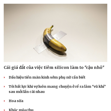
Thể thao
Ô tô - Xe máy
Bóng đá
Ô tô
Lịch thi đấu bóng đá
Xe máy
Cái giá đắt của việc tiêm silicon làm to "cậu nhỏ"
Thế giới thể thao
Tư vấn
eSports
Dấu hiệu tiền mãn kinh sớm phụ nữ cần biết
Hậu trường
Tôi bất lực khi vợ luôn mang chuyện ở rể ra làm "vũ khí"
sau mỗi lần cãi nhau
Hoa sữa
Khúc mùa thu