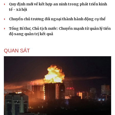
Trump từng rất cả quyết?
CHÍNH TRỊ
Khơi thông điểm nghẽn “nói nhiều làm ít, nói
hay làm dở”
Xử lý tài sản công dôi dư: Trách nhiệm quyết định của
người đứng đầu
Cải chính
Quy định mới về kết hợp an ninh trong phát triển kinh