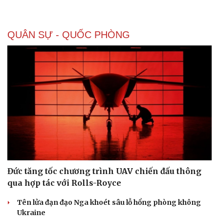
Bất động sản
Giá vàng
Khởi nghiệp
Tiêu dùng
Tỷ giá
QUÂN SỰ - QUỐC PHÒNG
Chứng khoán
Giá cà phê
Đức tăng tốc chương trình UAV chiến đấu thông
qua hợp tác với Rolls-Royce
Tên lửa đạn đạo Nga khoét sâu lỗ hổng phòng không
Ukraine