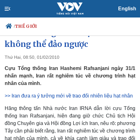
English
THẾ GIỚI
/
Iran: Chương trình hạt nhân là
không thể đảo ngược
Thứ Hai, 08:50, 01/02/2010
Chính trị
Xã hội
Đảng
Tin 24h
Cựu Tổng thống Iran Hashemi Rafsanjani ngày 31/1
Tổ chức nhân sự
Dự báo thời tiết
nhấn mạnh, Iran rất nghiêm túc về chương trình hạt
Quốc hội
Giáo dục
nhân của mình.
Nhận diện sự thật
Dấu ấn VOV
Việc làm
>> Iran đưa ra ý tưởng mới về trao đổi nhiên liệu hạt nhân
Biển đảo
Hãng thông tấn Nhà nước Iran IRNA dẫn lời cựu Tổng
thống Iran Rafsanjani, hiện đang giữ chức Chủ tịch Hội
đồng Chuyên gia và Hội đồng Lợi ích Iran, nêu rõ: phương
Tây cần phải biết rằng, Iran rất nghiêm túc về chương trình
hạt nhân của mình, cả về khía cạnh làm giàu và trao đổi