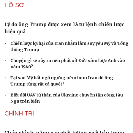
HỒ SƠ
check-in
Cửa sổ tình yêu
Kể chuyện cho bé
Hạt giống tâm hồn
Lý do ông Trump được xem là tư lệnh chiến lược
hiệu quả
Chiến lược lợi hại của Iran nhằm làm suy yếu Mỹ và Tổng
thống Trump
Chuyện gì sẽ xảy ra nếu phát xít Đức xâm lược Anh vào
năm 1940?