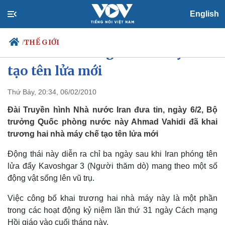
English
THẾ GIỚI
/
Iran khai trương 2 nhà máy chế
tạo tên lửa mới
Thứ Bảy, 20:34, 06/02/2010
Chính trị
Xã hội
Đảng
Tin 24h
Đài Truyền hình Nhà nước Iran đưa tin, ngày 6/2, Bộ
Tổ chức nhân sự
Dự báo thời tiết
trưởng Quốc phòng nước này Ahmad Vahidi đã khai
Quốc hội
Giáo dục
trương hai nhà máy chế tạo tên lửa mới
Nhận diện sự thật
Dấu ấn VOV
Việc làm
Động thái này diễn ra chỉ ba ngày sau khi Iran phóng tên
Biển đảo
lửa đẩy Kavoshgar 3 (Người thăm dò) mang theo một số
động vật sống lên vũ trụ.
Việc công bố khai trương hai nhà máy này là một phần
trong các hoạt động kỷ niệm lần thứ 31 ngày Cách mạng
Hồi giáo vào cuối tháng này.