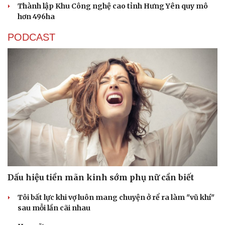
Thành lập Khu Công nghệ cao tỉnh Hưng Yên quy mô
hơn 496ha
PODCAST
Thể thao
Ô tô - Xe máy
Bóng đá
Ô tô
Lịch thi đấu bóng đá
Xe máy
Thế giới thể thao
Tư vấn
Dấu hiệu tiền mãn kinh sớm phụ nữ cần biết
eSports
Hậu trường
Tôi bất lực khi vợ luôn mang chuyện ở rể ra làm "vũ khí"
sau mỗi lần cãi nhau