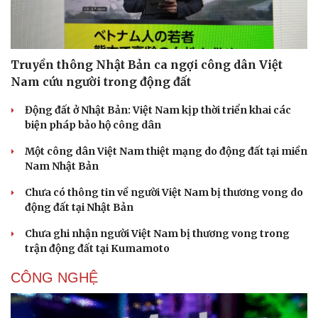
Truyền thông Nhật Bản ca ngợi công dân Việt
Nam cứu người trong động đất
Động đất ở Nhật Bản: Việt Nam kịp thời triển khai các
Pháp luật
Quân sự - Quốc phòng
biện pháp bảo hộ công dân
Vụ án
Vũ khí
Tin nóng
Việt Nam
Một công dân Việt Nam thiệt mạng do động đất tại miền
Tư vấn luật
Phân tích
Nam Nhật Bản
Chưa có thông tin về người Việt Nam bị thương vong do
động đất tại Nhật Bản
Chưa ghi nhận người Việt Nam bị thương vong trong
trận động đất tại Kumamoto
CÔNG NGHỆ