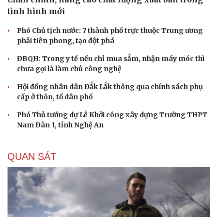
Tại sao Mỹ bất ngờ ngừng ném bom Iran dù ông
Trump từng rất cả quyết?
Biệt đội UAV tử thần của Ukraine chuyên tấn công tàu
Nga trên biển
CHÍNH TRỊ
Chấn chỉnh, nâng cao chất lượng xuất bản trong