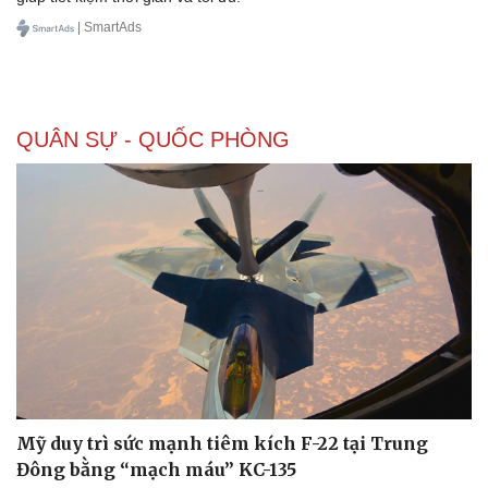
Kinh tế
Thị trường
| SmartAds
Bất động sản
Giá vàng
Khởi nghiệp
Tiêu dùng
Tỷ giá
Chứng khoán
QUÂN SỰ - QUỐC PHÒNG
Giá cà phê
Mỹ duy trì sức mạnh tiêm kích F-22 tại Trung
Đông bằng “mạch máu” KC-135