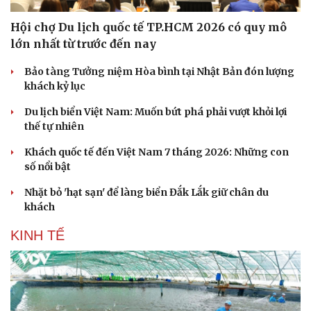
Doanh nghiệp 24h
Tin Công nghệ
Doanh nhân
Trải nghiệm
Hội chợ Du lịch quốc tế TP.HCM 2026 có quy mô
Vì cộng đồng
Chuyển đổi số
lớn nhất từ trước đến nay
Bảo tàng Tưởng niệm Hòa bình tại Nhật Bản đón lượng
khách kỷ lục
Du lịch biển Việt Nam: Muốn bứt phá phải vượt khỏi lợi
thế tự nhiên
Khách quốc tế đến Việt Nam 7 tháng 2026: Những con
số nổi bật
Nhặt bỏ 'hạt sạn' để làng biển Đắk Lắk giữ chân du
khách
KINH TẾ