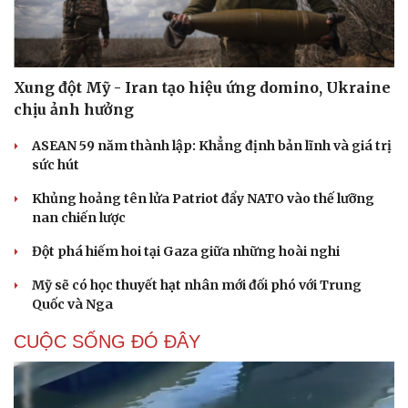
Xung đột Mỹ - Iran tạo hiệu ứng domino, Ukraine
chịu ảnh hưởng
ASEAN 59 năm thành lập: Khẳng định bản lĩnh và giá trị
sức hút
Khủng hoảng tên lửa Patriot đẩy NATO vào thế lưỡng
nan chiến lược
Đột phá hiếm hoi tại Gaza giữa những hoài nghi
Mỹ sẽ có học thuyết hạt nhân mới đối phó với Trung
Quốc và Nga
CUỘC SỐNG ĐÓ ĐÂY