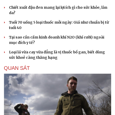
Chiết xuất đậu đen mang lại lợi ích gì cho sức khỏe, làn
da?
Tuổi 70 uống 5 loại thuốc mỗi ngày: Giá như chuẩn bị từ
tuổi 40
Tại sao cần cấm kinh doanh khí N2O (khí cười) ngoài
mục đích y tế?
Loại lá vừa cay vừa đắng là vị thuốc bổ gan, biết dùng
sức khoẻ càng thăng hạng
QUAN SÁT
Văn hóa
Giải trí
Sân khấu - Điện ảnh
Nghệ sĩ
Văn học
Thời trang
Âm nhạc
Sao Việt
Di sản