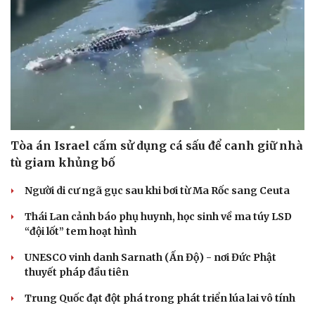
Tòa án Israel cấm sử dụng cá sấu để canh giữ nhà
tù giam khủng bố
Người di cư ngã gục sau khi bơi từ Ma Rốc sang Ceuta
Thái Lan cảnh báo phụ huynh, học sinh về ma túy LSD
“đội lốt” tem hoạt hình
UNESCO vinh danh Sarnath (Ấn Độ) - nơi Đức Phật
thuyết pháp đầu tiên
Du lịch
Podcast
Trung Quốc đạt đột phá trong phát triển lúa lai vô tính
Tư vấn
Câu chuyện thời sự
Săn Tour
Đọc truyện đêm khuya