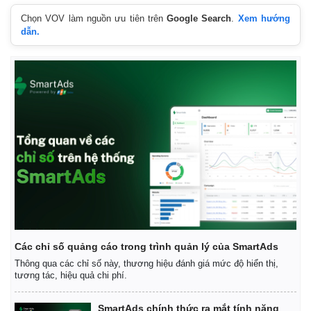
Chọn VOV làm nguồn ưu tiên trên
Google Search
.
Xem hướng
dẫn.
Thế giới
Multimedia
Các chỉ số quảng cáo trong trình quản lý của SmartAds
Quan sát
Video
Thông qua các chỉ số này, thương hiệu đánh giá mức độ hiển thị,
tương tác, hiệu quả chi phí.
Cuộc sống đó đây
Ảnh
Hồ sơ
E-Magazine
Infographic
SmartAds chính thức ra mắt tính năng