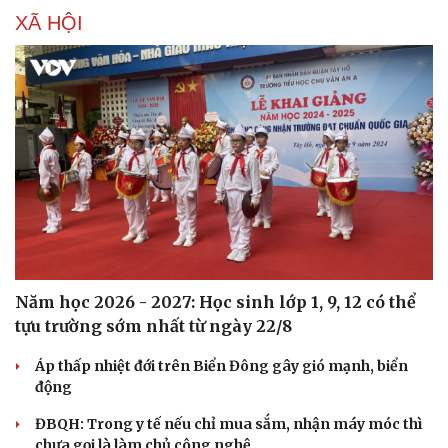
XÃ HỘI
Sức khỏe
Đời sống
Dinh dưỡng - món ngon
Nhà đẹp
Cây thuốc
Blog
Sản phụ khoa
Tình yêu - Gia đình
Nhi khoa
Nam khoa
Làm đẹp - giảm cân
Phòng mạch online
Ăn sạch sống khỏe
Năm học 2026 - 2027: Học sinh lớp 1, 9, 12 có thể
tựu trường sớm nhất từ ngày 22/8
Áp thấp nhiệt đới trên Biển Đông gây gió mạnh, biển
động
ĐBQH: Trong y tế nếu chỉ mua sắm, nhận máy móc thì
chưa gọi là làm chủ công nghệ