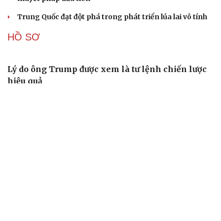
Tòa án Israel cấm sử dụng cá sấu để canh giữ nhà
tù giam khủng bố
Người di cư ngã gục sau khi bơi từ Ma Rốc sang Ceuta
Thái Lan cảnh báo phụ huynh, học sinh về ma túy LSD
“đội lốt” tem hoạt hình
UNESCO vinh danh Sarnath (Ấn Độ) - nơi Đức Phật
thuyết pháp đầu tiên