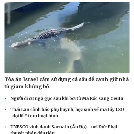
Xung đột Mỹ - Iran tạo hiệu ứng domino, Ukraine
chịu ảnh hưởng
ASEAN 59 năm thành lập: Khẳng định bản lĩnh và giá trị
sức hút
Khủng hoảng tên lửa Patriot đẩy NATO vào thế lưỡng
nan chiến lược
Đột phá hiếm hoi tại Gaza giữa những hoài nghi
Mỹ sẽ có học thuyết hạt nhân mới đối phó với Trung
Quốc và Nga
CUỘC SỐNG ĐÓ ĐÂY