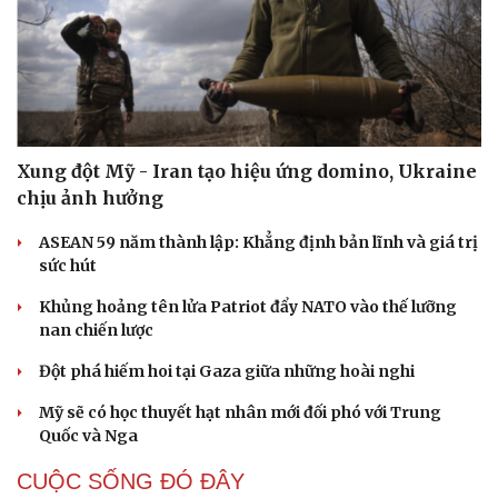
tình hình mới
Phó Chủ tịch nước: 7 thành phố trực thuộc Trung ương
phải tiên phong, tạo đột phá
Cải chính
ĐBQH: Trong y tế nếu chỉ mua sắm, nhận máy móc thì
chưa gọi là làm chủ công nghệ
Hội đồng nhân dân Đắk Lắk thông qua chính sách phụ
cấp ở thôn, tổ dân phố
Phó Thủ tướng dự Lễ Khởi công xây dựng Trường THPT
Nam Đàn 1, tỉnh Nghệ An
QUAN SÁT