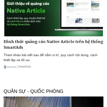
Thể thao
Ô tô - Xe máy
Bóng đá
Ô tô
Lịch thi đấu bóng đá
Xe máy
Thế giới thể thao
Tư vấn
eSports
Hậu trường
Hình thức quảng cáo Native Article trên hệ thống
SmartAds
Tham khảo bài viết sau để nắm vị trí, quy cách nội dung, cách
thiết lập và tối ưu.
| SmartAds
QUÂN SỰ - QUỐC PHÒNG