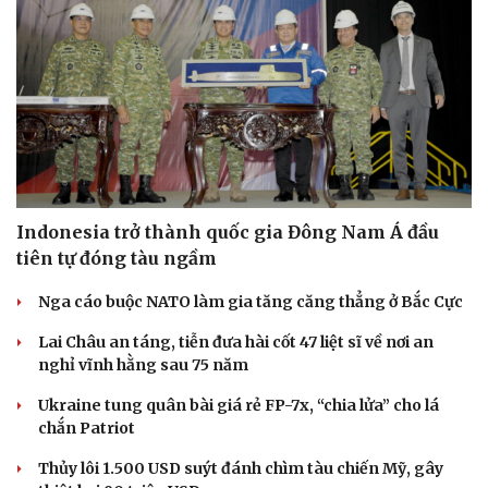
Indonesia trở thành quốc gia Đông Nam Á đầu
tiên tự đóng tàu ngầm
Nga cáo buộc NATO làm gia tăng căng thẳng ở Bắc Cực
Lai Châu an táng, tiễn đưa hài cốt 47 liệt sĩ về nơi an
nghỉ vĩnh hằng sau 75 năm
Ukraine tung quân bài giá rẻ FP-7x, “chia lửa” cho lá
chắn Patriot
Thủy lôi 1.500 USD suýt đánh chìm tàu chiến Mỹ, gây