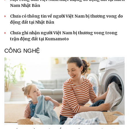
Nam Nhật Bản
Chưa có thông tin về người Việt Nam bị thương vong do
động đất tại Nhật Bản
Doanh nghiệp
Công nghệ
Chưa ghi nhận người Việt Nam bị thương vong trong
Thông tin doanh nghiệp
Sành điệu
trận động đất tại Kumamoto
Doanh nghiệp 24h
Tin Công nghệ
Doanh nhân
Trải nghiệm
CÔNG NGHỆ
Vì cộng đồng
Chuyển đổi số