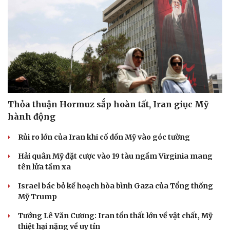
Thỏa thuận Hormuz sắp hoàn tất, Iran giục Mỹ
hành động
Rủi ro lớn của Iran khi cố dồn Mỹ vào góc tường
Hải quân Mỹ đặt cược vào 19 tàu ngầm Virginia mang
tên lửa tầm xa
Du lịch
Podcast
Israel bác bỏ kế hoạch hòa bình Gaza của Tổng thống
Tư vấn
Câu chuyện thời sự
Mỹ Trump
Săn Tour
Đọc truyện đêm khuya
Tướng Lê Văn Cương: Iran tổn thất lớn về vật chất, Mỹ
check-in
Cửa sổ tình yêu
thiệt hại nặng về uy tín
Kể chuyện cho bé