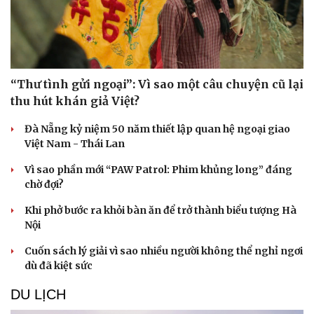
“Thư tình gửi ngoại”: Vì sao một câu chuyện cũ lại
thu hút khán giả Việt?
Sức khỏe
Đời sống
Dinh dưỡng - món ngon
Nhà đẹp
Đà Nẵng kỷ niệm 50 năm thiết lập quan hệ ngoại giao
Cây thuốc
Blog
Việt Nam - Thái Lan
Sản phụ khoa
Tình yêu - Gia đình
Vì sao phần mới “PAW Patrol: Phim khủng long” đáng
Nhi khoa
chờ đợi?
Nam khoa
Làm đẹp - giảm cân
Khi phở bước ra khỏi bàn ăn để trở thành biểu tượng Hà
Phòng mạch online
Nội
Ăn sạch sống khỏe
Cuốn sách lý giải vì sao nhiều người không thể nghỉ ngơi
dù đã kiệt sức
DU LỊCH