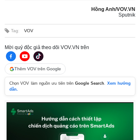
Hồng Anh/VOV.VN
Sputnik
Tag:
VOV
Mời quý độc giả theo dõi VOV.VN trên
Thêm VOV trên Google
Chọn VOV làm nguồn ưu tiên trên
Google Search
.
Xem hướng
dẫn.
Thế giới
Multimedia
Quan sát
Video
Cuộc sống đó đây
Ảnh
Hồ sơ
E-Magazine
Infographic