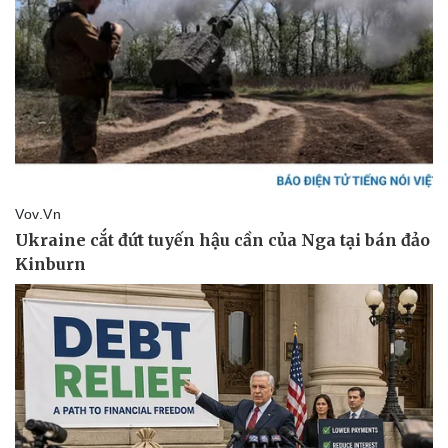
Kinh tế
Thị trường
Bất động sản
Giá vàng
Khởi nghiệp
Tiêu dùng
Tỷ giá
Chứng khoán