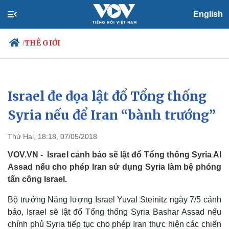
English
THẾ GIỚI
/
Israel đe dọa lật đổ Tổng thống
Chính trị
Xã hội
Đảng
Tin 24h
Syria nếu để Iran “bành trướng”
Tổ chức nhân sự
Dự báo thời tiết
Quốc hội
Giáo dục
Thứ Hai, 18:18, 07/05/2018
Nhận diện sự thật
Dấu ấn VOV
Việc làm
VOV.VN - Israel cảnh báo sẽ lật đổ Tổng thống Syria Al
Biển đảo
Assad nếu cho phép Iran sử dụng Syria làm bệ phóng
tấn công Israel.
Bộ trưởng Năng lượng Israel Yuval Steinitz ngày 7/5 cảnh
báo, Israel sẽ lật đổ Tổng thống Syria Bashar Assad nếu
chính phủ Syria tiếp tục cho phép Iran thực hiện các chiến