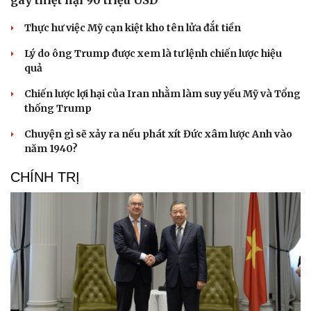
gây thiệt hại 90 triệu USD
Thực hư việc Mỹ cạn kiệt kho tên lửa đắt tiền
Lý do ông Trump được xem là tư lệnh chiến lược hiệu
quả
Chiến lược lợi hại của Iran nhằm làm suy yếu Mỹ và Tổng
thống Trump
Chuyện gì sẽ xảy ra nếu phát xít Đức xâm lược Anh vào
năm 1940?
CHÍNH TRỊ
Cải chính