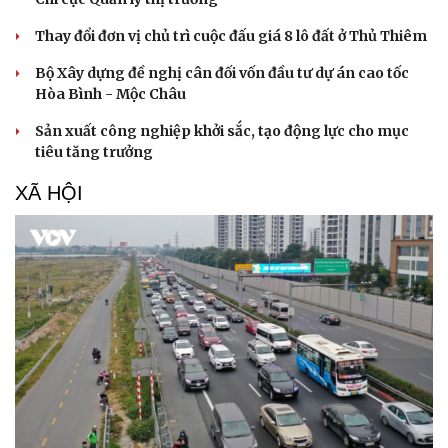
Thay đổi đơn vị chủ trì cuộc đấu giá 8 lô đất ở Thủ Thiêm
Bộ Xây dựng đề nghị cân đối vốn đầu tư dự án cao tốc
Hòa Bình - Mộc Châu
Sản xuất công nghiệp khởi sắc, tạo động lực cho mục
tiêu tăng trưởng
XÃ HỘI
Văn hóa
Giải trí
Sân khấu - Điện ảnh
Nghệ sĩ
Văn học
Thời trang
Âm nhạc
Sao Việt
Di sản