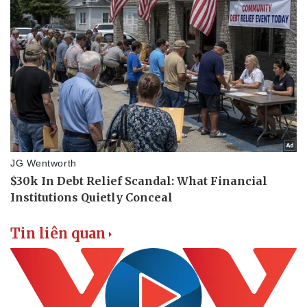
Vụ án
Vũ khí
Tin nóng
Việt Nam
Tư vấn luật
Phân tích
Tin liên quan