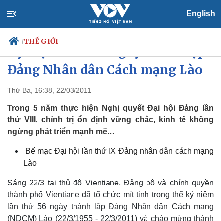
English
THẾ GIỚI
/
Kỷ niệm 56 năm ngày thành lập
Đảng Nhân dân Cách mạng Lào
Thứ Ba, 16:38, 22/03/2011
Chính trị
Xã hội
Đảng
Tin 24h
Trong 5 năm thực hiện Nghị quyết Đại hội Đảng lần
Tổ chức nhân sự
Dự báo thời tiết
thứ VIII, chính trị ổn định vững chắc, kinh tế không
Quốc hội
Giáo dục
ngừng phát triển mạnh mẽ…
Nhận diện sự thật
Dấu ấn VOV
Việc làm
Bế mạc Đại hội lần thứ IX Đảng nhân dân cách mạng
Biển đảo
Lào
Sáng 22/3 tại thủ đô Vientiane, Đảng bộ và chính quyền
thành phố Vientiane đã tổ chức mít tinh trọng thể kỷ niệm
lần thứ 56 ngày thành lập Đảng Nhân dân Cách mạng
(NDCM) Lào (22/3/1955 - 22/3/2011) và chào mừng thành