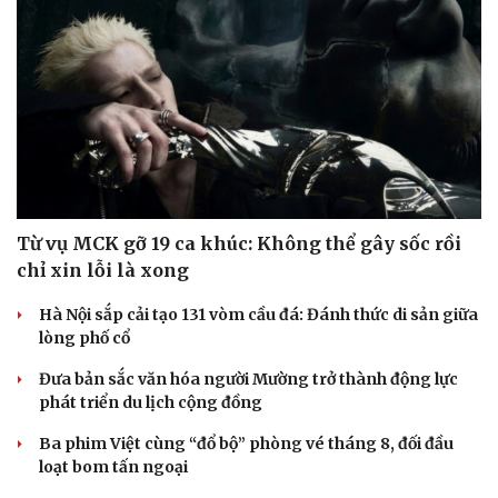
Doanh nghiệp
Công nghệ
Thông tin doanh nghiệp
Sành điệu
Doanh nghiệp 24h
Tin Công nghệ
Doanh nhân
Trải nghiệm
Vì cộng đồng
Chuyển đổi số
Từ vụ MCK gỡ 19 ca khúc: Không thể gây sốc rồi
chỉ xin lỗi là xong
Hà Nội sắp cải tạo 131 vòm cầu đá: Đánh thức di sản giữa
lòng phố cổ
Đưa bản sắc văn hóa người Mường trở thành động lực
phát triển du lịch cộng đồng
Ba phim Việt cùng “đổ bộ” phòng vé tháng 8, đối đầu
loạt bom tấn ngoại