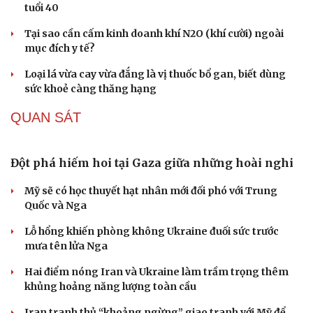
SỨC KHỎE
Văn hóa
Giải trí
Sân khấu - Điện ảnh
Nghệ sĩ
Văn học
Thời trang
Âm nhạc
Sao Việt
Di sản
Vai trò của phẫu thuật chuyển hóa trong điều trị
béo phì
Chiết xuất đậu đen mang lại lợi ích gì cho sức khỏe, làn
da?
Tuổi 70 uống 5 loại thuốc mỗi ngày: Giá như chuẩn bị từ
tuổi 40