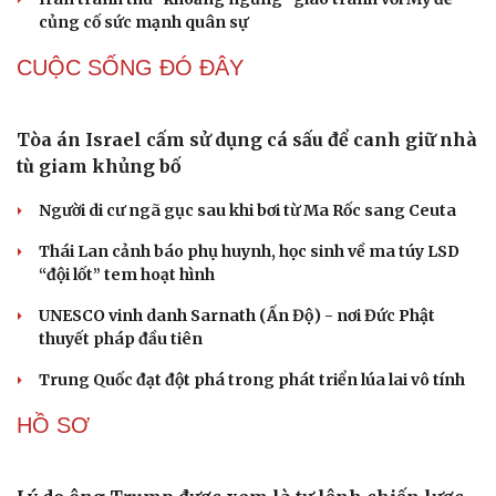
Tại sao cần cấm kinh doanh khí N2O (khí cười) ngoài
mục đích y tế?
Loại lá vừa cay vừa đắng là vị thuốc bổ gan, biết dùng
sức khoẻ càng thăng hạng
QUAN SÁT
Đột phá hiếm hoi tại Gaza giữa những hoài nghi