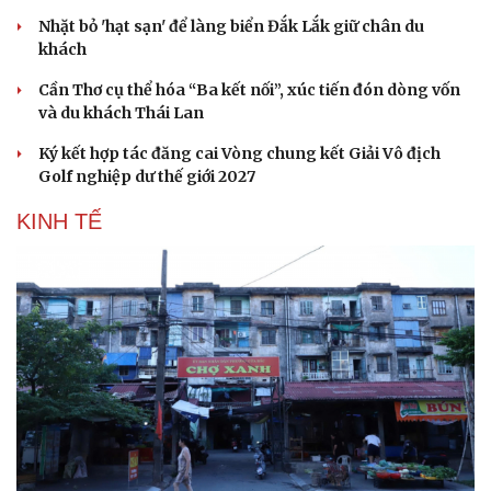
Nhặt bỏ 'hạt sạn' để làng biển Đắk Lắk giữ chân du
khách
Cần Thơ cụ thể hóa “Ba kết nối”, xúc tiến đón dòng vốn
và du khách Thái Lan
Ký kết hợp tác đăng cai Vòng chung kết Giải Vô địch
Golf nghiệp dư thế giới 2027
KINH TẾ
Sức khỏe
Đời sống
Dinh dưỡng - món ngon
Nhà đẹp
Cây thuốc
Blog
Sản phụ khoa
Tình yêu - Gia đình
Nhi khoa
Nam khoa
Làm đẹp - giảm cân
Phòng mạch online