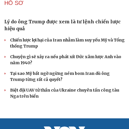
Đột phá hiếm hoi tại Gaza giữa những hoài nghi
Mỹ sẽ có học thuyết hạt nhân mới đối phó với Trung
Quốc và Nga
Lỗ hổng khiến phòng không Ukraine đuối sức trước
mưa tên lửa Nga
Hai điểm nóng Iran và Ukraine làm trầm trọng thêm
khủng hoảng năng lượng toàn cầu