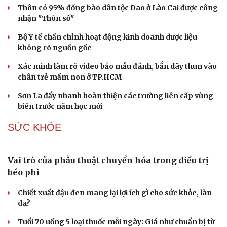
Tìm thấy hài cốt 2 liệt sĩ ở Đà Nẵng từ thông tin
nhân dân cung cấp
Thôn có 95% đồng bào dân tộc Dao ở Lào Cai được công
nhận "Thôn số"
Bộ Y tế chấn chỉnh hoạt động kinh doanh dược liệu
không rõ nguồn gốc
Xác minh làm rõ video bảo mẫu đánh, bắn dây thun vào
chân trẻ mầm non ở TP.HCM
Sơn La đẩy nhanh hoàn thiện các trường liên cấp vùng
biên trước năm học mới