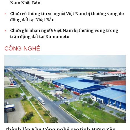
Nam Nhật Bản
Chưa có thông tin về người Việt Nam bị thương vong do
động đất tại Nhật Bản
Chưa ghi nhận người Việt Nam bị thương vong trong
trận động đất tại Kumamoto
CÔNG NGHỆ
Thể thao
Ô tô - Xe máy
Bóng đá
Ô tô
Thành lập Khu Công nghệ cao tỉnh Hưng Yên
Lịch thi đấu bóng đá
Xe máy