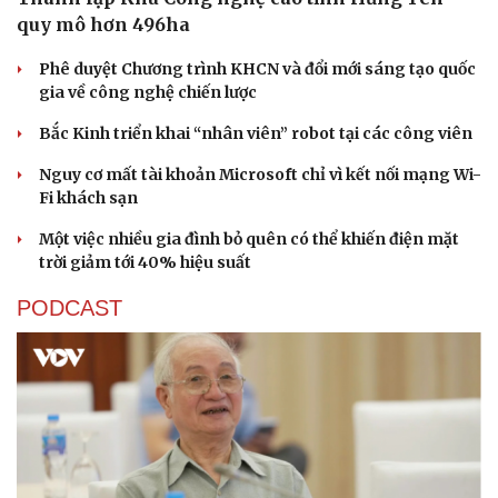
quy mô hơn 496ha
Thế giới thể thao
Tư vấn
eSports
Phê duyệt Chương trình KHCN và đổi mới sáng tạo quốc
Hậu trường
gia về công nghệ chiến lược
Bắc Kinh triển khai “nhân viên” robot tại các công viên
Nguy cơ mất tài khoản Microsoft chỉ vì kết nối mạng Wi-
Fi khách sạn
Một việc nhiều gia đình bỏ quên có thể khiến điện mặt
trời giảm tới 40% hiệu suất
PODCAST