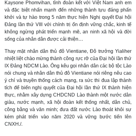
Kaysone Phomvihan, tình đoàn kết với Việt Nam anh em
và đặc biệt nhấn mạnh đến những thành tựu đáng phấn
khởi và tự hào trong 5 năm thực hiện Nghị quyết Đại hội
Đảng lần thứ VIII với chính trị ổn định vững chắc, kinh tế
không ngừng phát triển mạnh mẽ, an ninh xã hội và đời
sống của nhân dân được cải thiện…
Thay mặt nhân dân thủ đô Vientiane, Đô trưởng Yialiher
nhiệt liệt chào mừng thành công rực rỡ của Đại hội lần thứ
IX Đảng NDCM Lào. Ông kêu gọi nhân dân các bộ tộc Lào
nói chung và nhân dân thủ đô Vientiane nói riêng nêu cao
ý chí và truyền thống cách mạng, ra sức thi đua lập thành
tích để biến nghị quyết của Đại hội lần thứ IX thành hiện
thực, nhằm xây dựng CHDCND Lào thành một nước dân
giàu, nước mạnh, xã hội đoàn kết thống nhất, dân chủ,
công bằng và văn minh; đưa đất nước Lào thoát khỏi sự
kém phát triển vào năm 2020 và vững bước tiến lên
Thế giới
Multimedia
CNXH./.
Quan sát
Video
Cuộc sống đó đây
Ảnh