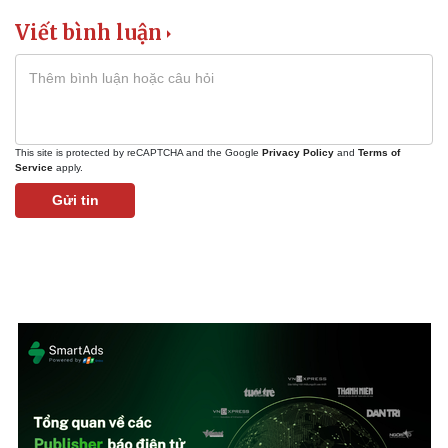
Viết bình luận
Kinh tế
Thị trường
Bất động sản
Giá vàng
Khởi nghiệp
Tiêu dùng
This site is protected by reCAPTCHA and the Google
Privacy Policy
and
Terms of
Tỷ giá
Service
apply.
Chứng khoán
Gửi tin
Giá cà phê