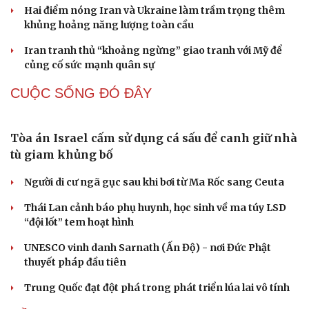
Nga trên biển
CHÍNH TRỊ
Phó Thủ tướng Lê Tiến Châu: Cần nâng tầm chất
lượng toàn hệ thống giáo dục đại học
Thư mừng 50 năm ngày thiết lập quan hệ ngoại giao
Việt Nam - Thái Lan
Thủ tướng Lê Minh Hưng tiếp Đại sứ Malaysia Tan Yang
Thai
Đại tướng Phan Văn Giang hội đàm với Bộ trưởng Quốc
phòng Malaysia
Thủ tướng Lê Minh Hưng hội kiến Chủ tịch Quốc hội
kiêm Chủ tịch Hạ viện Thái Lan
Cải chính
QUAN SÁT