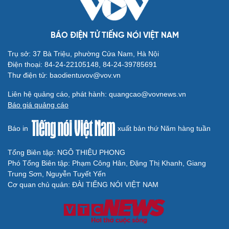
Iran tranh thủ “khoảng ngừng” giao tranh với Mỹ để
củng cố sức mạnh quân sự
CUỘC SỐNG ĐÓ ĐÂY
Tòa án Israel cấm sử dụng cá sấu để canh giữ nhà
tù giam khủng bố
Người di cư ngã gục sau khi bơi từ Ma Rốc sang Ceuta
Thái Lan cảnh báo phụ huynh, học sinh về ma túy LSD
“đội lốt” tem hoạt hình
UNESCO vinh danh Sarnath (Ấn Độ) - nơi Đức Phật
thuyết pháp đầu tiên
Trung Quốc đạt đột phá trong phát triển lúa lai vô tính
HỒ SƠ