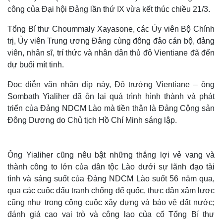
công của Đại hội Đảng lần thứ IX vừa kết thúc chiều 21/3.
Tổng Bí thư Choummaly Xayasone, các Ủy viên Bộ Chính
trị, Ủy viên Trung ương Đảng cùng đông đảo cán bộ, đảng
viên, nhân sĩ, trí thức và nhân dân thủ đô Vientiane đã đến
dự buổi mít tinh.
Đọc diễn văn nhân dịp này, Đô trưởng Vientiane – ông
Sombath Yialiher đã ôn lại quá trình hình thành và phát
triển của Đảng NDCM Lào mà tiền thân là Đảng Cộng sản
Đông Dương do Chủ tịch Hồ Chí Minh sáng lập.
Ông Yialiher cũng nêu bật những thắng lợi vẻ vang và
thành công to lớn của dân tộc Lào dưới sự lãnh đạo tài
tình và sáng suốt của Đảng NDCM Lào suốt 56 năm qua,
qua các cuộc đấu tranh chống đế quốc, thực dân xâm lược
cũng như trong công cuộc xây dựng và bảo vệ đất nước;
đánh giá cao vai trò và công lao của cố Tổng Bí thư