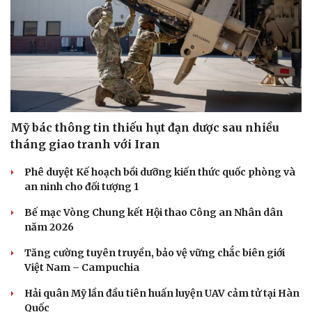
Mỹ bác thông tin thiếu hụt đạn dược sau nhiều
tháng giao tranh với Iran
Phê duyệt Kế hoạch bồi dưỡng kiến thức quốc phòng và
Pháp luật
Quân sự - Quốc phòng
an ninh cho đối tượng 1
Vụ án
Vũ khí
Bế mạc Vòng Chung kết Hội thao Công an Nhân dân
Tin nóng
Việt Nam
năm 2026
Tư vấn luật
Phân tích
Tăng cường tuyên truyền, bảo vệ vững chắc biên giới
Việt Nam – Campuchia
Hải quân Mỹ lần đầu tiên huấn luyện UAV cảm tử tại Hàn
Quốc