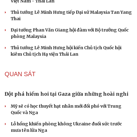
UNESCO vinh danh Sarnath (Ấn Độ) - nơi Đức Phật
thuyết pháp đầu tiên
Trung Quốc đạt đột phá trong phát triển lúa lai vô tính
HỒ SƠ
Lý do ông Trump được xem là tư lệnh chiến lược
hiệu quả
Chiến lược lợi hại của Iran nhằm làm suy yếu Mỹ và Tổng
thống Trump
Chuyện gì sẽ xảy ra nếu phát xít Đức xâm lược Anh vào
năm 1940?
Tại sao Mỹ bất ngờ ngừng ném bom Iran dù ông
Trump từng rất cả quyết?
Biệt đội UAV tử thần của Ukraine chuyên tấn công tàu