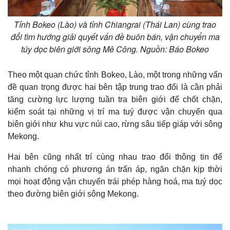
Tỉnh Bokeo (Lào) và tỉnh Chiangrai (Thái Lan) cùng trao
đổi tìm hướng giải quyết vấn đề buôn bán, vận chuyển ma
túy dọc biên giới sông Mê Công. Nguồn: Báo Bokeo
Theo một quan chức tỉnh Bokeo, Lào, một trong những vấn
đề quan trọng được hai bên tập trung trao đổi là cần phải
tăng cường lực lượng tuần tra biên giới để chốt chặn,
kiểm soát tại những vị trí ma tuý được vận chuyển qua
biên giới như khu vực núi cao, rừng sâu tiếp giáp với sông
Mekong.
Hai bên cũng nhất trí cùng nhau trao đổi thông tin để
nhanh chóng có phương án trấn áp, ngăn chặn kịp thời
mọi hoạt động vận chuyển trái phép hàng hoá, ma tuý dọc
theo đường biên giới sông Mekong.