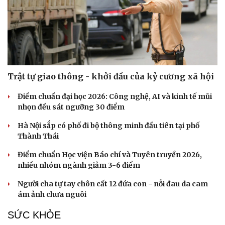
Trật tự giao thông - khởi đầu của kỷ cương xã hội
Điểm chuẩn đại học 2026: Công nghệ, AI và kinh tế mũi
nhọn đều sát ngưỡng 30 điểm
Hà Nội sắp có phố đi bộ thông minh đầu tiên tại phố
Thành Thái
Điểm chuẩn Học viện Báo chí và Tuyên truyền 2026,
nhiều nhóm ngành giảm 3-6 điểm
Du lịch
Podcast
Người cha tự tay chôn cất 12 đứa con - nỗi đau da cam
Tư vấn
Câu chuyện thời sự
ám ảnh chưa nguôi
Săn Tour
Đọc truyện đêm khuya
check-in
Cửa sổ tình yêu
SỨC KHỎE
Kể chuyện cho bé