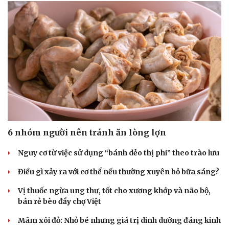
Hạt giống tâm hồn
6 nhóm người nên tránh ăn lòng lợn
Nguy cơ từ việc sử dụng “bánh dẻo thị phi” theo trào lưu
Điều gì xảy ra với cơ thể nếu thường xuyên bỏ bữa sáng?
Vị thuốc ngừa ung thư, tốt cho xương khớp và não bộ,
bán rẻ bèo đầy chợ Việt
Mâm xôi đỏ: Nhỏ bé nhưng giá trị dinh dưỡng đáng kinh