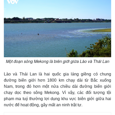
Một đoạn sông Mekong là biên giới giữa Lào và Thái Lan
Lào và Thái Lan là hai quốc gia láng giềng có chung
Thế giới
Multimedia
đường biên giới hơn 1800 km chạy dài từ Bắc xuống
Quan sát
Video
Cuộc sống đó đây
Ảnh
Nam, trong đó hơn một nửa chiều dài đường biên giới
Hồ sơ
E-Magazine
chạy dọc theo sông Mekong. Vì vậy, các đối tượng tội
Infographic
phạm ma tuý thường lợi dụng khu vực biên giới giữa hai
nước để hoạt động, gây mất an ninh trật tự.