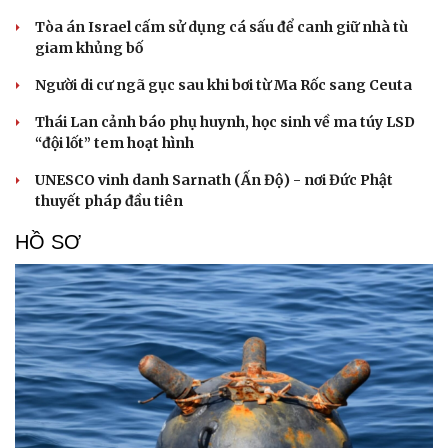
Tòa án Israel cấm sử dụng cá sấu để canh giữ nhà tù
giam khủng bố
Người di cư ngã gục sau khi bơi từ Ma Rốc sang Ceuta
Thái Lan cảnh báo phụ huynh, học sinh về ma túy LSD
“đội lốt” tem hoạt hình
UNESCO vinh danh Sarnath (Ấn Độ) - nơi Đức Phật
thuyết pháp đầu tiên
HỒ SƠ