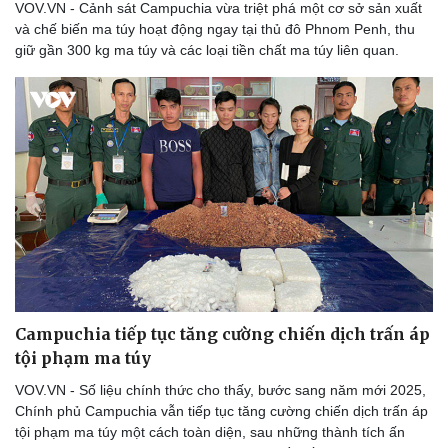
VOV.VN - Cảnh sát Campuchia vừa triệt phá một cơ sở sản xuất
Thể thao
Ô tô - Xe máy
và chế biến ma túy hoạt động ngay tại thủ đô Phnom Penh, thu
Bóng đá
Ô tô
giữ gần 300 kg ma túy và các loại tiền chất ma túy liên quan.
Lịch thi đấu bóng đá
Xe máy
Thế giới thể thao
Tư vấn
eSports
Hậu trường
Campuchia tiếp tục tăng cường chiến dịch trấn áp
tội phạm ma túy
VOV.VN - Số liệu chính thức cho thấy, bước sang năm mới 2025,
Chính phủ Campuchia vẫn tiếp tục tăng cường chiến dịch trấn áp
tội phạm ma túy một cách toàn diện, sau những thành tích ấn