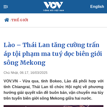
English
THẾ GIỚI
/
Lào – Thái Lan tăng cường trấn
Chính trị
Xã hội
Đảng
Tin 24h
áp tội phạm ma tuý dọc biên giới
Tổ chức nhân sự
Dự báo thời tiết
sông Mekong
Quốc hội
Giáo dục
Nhận diện sự thật
Dấu ấn VOV
Việc làm
Chủ Nhật, 06:17, 16/03/2025
Biển đảo
VOV.VN - Vừa qua, tỉnh Bokeo, Lào đã phối hợp với
tỉnh Chiangrai, Thái Lan tổ chức Hội nghị về phương
hướng giải quyết vấn đề buôn bán, vận chuyển ma túy
trên tuyến biên giới sông Mekong giữa hai nước.