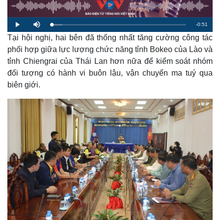
R
-
0:51
L
P
M
o
l
u
a
Tại hội nghị, hai bên đã thống nhất tăng cường công tác
a
t
e
d
y
e
e
phối hợp giữa lực lượng chức năng tỉnh Bokeo của Lào và
d
m
:
tỉnh Chiengrai của Thái Lan hơn nữa để kiểm soát nhóm
7
.
a
9
đối tượng có hành vi buôn lậu, vận chuyển ma tuý qua
0
%
biên giới.
i
n
i
n
g
T
i
m
e