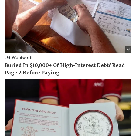
Vụ án
Vũ khí
Tin nóng
Việt Nam
Tư vấn luật
Phân tích