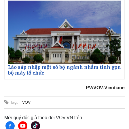
Lào sáp nhập một số bộ ngành nhằm tinh gọn
bộ máy tổ chức
PV/VOV-Vientiane
Tag:
VOV
Mời quý độc giả theo dõi VOV.VN trên