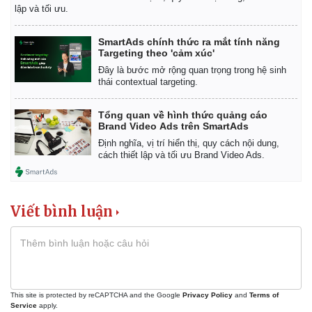
lập và tối ưu.
SmartAds chính thức ra mắt tính năng
Targeting theo 'cảm xúc'
Đây là bước mở rộng quan trọng trong hệ sinh
thái contextual targeting.
Tổng quan về hình thức quảng cáo
Brand Video Ads trên SmartAds
Định nghĩa, vị trí hiển thị, quy cách nội dung,
cách thiết lập và tối ưu Brand Video Ads.
Viết bình luận
Kinh tế
Thị trường
Bất động sản
Giá vàng
Khởi nghiệp
Tiêu dùng
Tỷ giá
This site is protected by reCAPTCHA and the Google
Privacy Policy
and
Terms of
Chứng khoán
Service
apply.