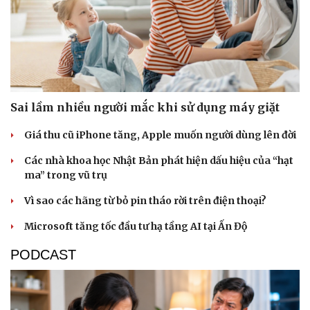
Sức khỏe
Đời sống
Sai lầm nhiều người mắc khi sử dụng máy giặt
Dinh dưỡng - món ngon
Nhà đẹp
Giá thu cũ iPhone tăng, Apple muốn người dùng lên đời
Cây thuốc
Blog
Sản phụ khoa
Tình yêu - Gia đình
Các nhà khoa học Nhật Bản phát hiện dấu hiệu của “hạt
Nhi khoa
ma” trong vũ trụ
Nam khoa
Làm đẹp - giảm cân
Vì sao các hãng từ bỏ pin tháo rời trên điện thoại?
Phòng mạch online
Ăn sạch sống khỏe
Microsoft tăng tốc đầu tư hạ tầng AI tại Ấn Độ
PODCAST