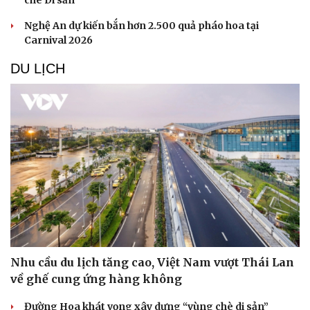
chè Di sản
Nghệ An dự kiến bắn hơn 2.500 quả pháo hoa tại
Carnival 2026
DU LỊCH
Văn hóa
Giải trí
Sân khấu - Điện ảnh
Nghệ sĩ
Văn học
Thời trang
Âm nhạc
Sao Việt
Nhu cầu du lịch tăng cao, Việt Nam vượt Thái Lan
Di sản
về ghế cung ứng hàng không
Đường Hoa khát vọng xây dựng “vùng chè di sản”