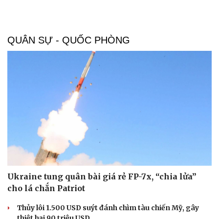
QUÂN SỰ - QUỐC PHÒNG
Doanh nghiệp
Công nghệ
Thông tin doanh nghiệp
Sành điệu
Doanh nghiệp 24h
Tin Công nghệ
Doanh nhân
Trải nghiệm
Vì cộng đồng
Chuyển đổi số
Ukraine tung quân bài giá rẻ FP-7x, “chia lửa”
cho lá chắn Patriot
Thủy lôi 1.500 USD suýt đánh chìm tàu chiến Mỹ, gây
thiệt hại 90 triệu USD