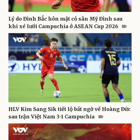
Nhi khoa
Nam khoa
Làm đẹp - giảm cân
Lý do Đình Bắc hôn mặt cỏ sân Mỹ Đình sau
Phòng mạch online
khi xé lưới Campuchia ở ASEAN Cup 2026
Ăn sạch sống khỏe
HLV Kim Sang Sik tiết lộ bất ngờ về Hoàng Đức
sau trận Việt Nam 3-1 Campuchia
Văn hóa
Giải trí
Sân khấu - Điện ảnh
Nghệ sĩ
Văn học
Thời trang