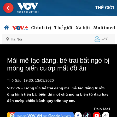
THẾ GIỚI
Chính trị
Thế giới
Xã hội
Multimedi
--°C
Hà Nội
This
is
a
The media could not be loaded, either because the
modal
Mải mê tạo dáng, bé trai bất ngờ bị
window.
server or network failed or because the format is not
Chính trị
Xã hội
mòng biển cướp mất đồ ăn
supported.
Đảng
Tin 24h
Tổ chức nhân sự
Dự báo thời tiết
Thứ Sáu, 19:30, 13/03/2020
Quốc hội
Giáo dục
Nhận diện sự thật
Dấu ấn VOV
VOV.VN - Trong lúc bé trai đang mải mê tạo dáng trước
Việc làm
ống kính trên bãi biển thì một chú móng biển từ đâu bay
Biển đảo
đến cướp chiếc bánh quy trên tay em.
Daily Mail