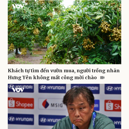
Pháp luật
Quân sự - Quốc phòng
Vụ án
Vũ khí
Tin nóng
Việt Nam
Tư vấn luật
Phân tích
Khách tự tìm đến vườn mua, người trồng nhãn
Hưng Yên không mất công mời chào