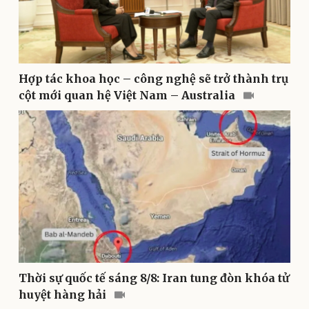
Hợp tác khoa học – công nghệ sẽ trở thành trụ
cột mới quan hệ Việt Nam – Australia
Kinh tế
Thị trường
Bất động sản
Giá vàng
Khởi nghiệp
Tiêu dùng
Tỷ giá
Chứng khoán
Giá cà phê
Thời sự quốc tế sáng 8/8: Iran tung đòn khóa tử
huyệt hàng hải