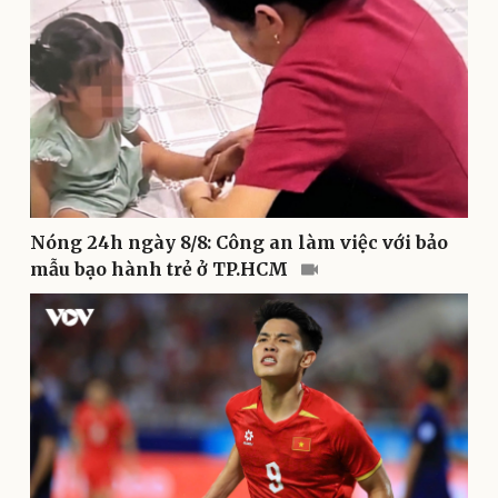
Thông tin doanh nghiệp
Sành điệu
Doanh nghiệp 24h
Tin Công nghệ
Doanh nhân
Trải nghiệm
Vì cộng đồng
Chuyển đổi số
Nóng 24h ngày 8/8: Công an làm việc với bảo
mẫu bạo hành trẻ ở TP.HCM
Sức khỏe
Đời sống
Dinh dưỡng - món ngon
Nhà đẹp
Cây thuốc
Blog
Sản phụ khoa
Tình yêu - Gia đình