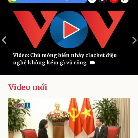
”
Video: Chú mòng biển nhảy clacket điệu
V
nghệ không kém gì vũ công
m
Thế giới
Multimedia
Quan sát
Video
Cuộc sống đó đây
Ảnh
Video mới
Hồ sơ
E-Magazine
Infographic