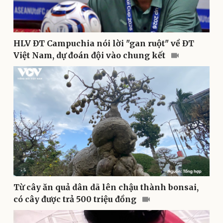
Thể thao
Ô tô - Xe máy
Bóng đá
Ô tô
Lịch thi đấu bóng đá
Xe máy
HLV ĐT Campuchia nói lời "gan ruột" về ĐT
Thế giới thể thao
Tư vấn
Việt Nam, dự đoán đội vào chung kết
eSports
Hậu trường
Từ cây ăn quả dân dã lên chậu thành bonsai,
có cây được trả 500 triệu đồng
Doanh nghiệp
Công nghệ