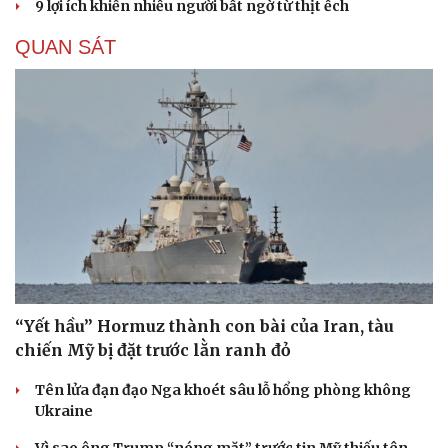
9 lợi ích khiến nhiều người bất ngờ từ thịt ếch
QUAN SÁT
“Yết hầu” Hormuz thành con bài của Iran, tàu
chiến Mỹ bị đặt trước lằn ranh đỏ
Tên lửa đạn đạo Nga khoét sâu lỗ hổng phòng không
Ukraine