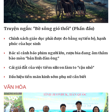
Truyện ngắn: "Bờ sông gió thổi" (Phần đầu)
Chính sách giáo dục phải được đo bằng sự tiến bộ, hạnh
phúc của học sinh
Bác sĩ cảnh báo phim người lớn, rượu bia đang âm thầm
bào mòn "bản lĩnh đàn ông"
Cái giá đắt của việc tiêm silicon làm to "cậu nhỏ"
Dấu hiệu tiền mãn kinh sớm phụ nữ cần biết
VĂN HÓA