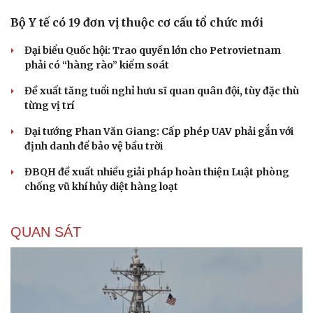
Thực hư việc Mỹ cạn kiệt kho tên lửa đắt tiền
Lý do ông Trump được xem là tư lệnh chiến lược hiệu
quả
Chiến lược lợi hại của Iran nhằm làm suy yếu Mỹ và Tổng
thống Trump
Chuyện gì sẽ xảy ra nếu phát xít Đức xâm lược Anh vào
năm 1940?
Tại sao Mỹ bất ngờ ngừng ném bom Iran dù ông
Trump từng rất cả quyết?
CHÍNH TRỊ