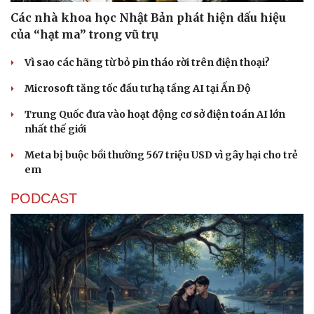
Thể thao
Ô tô - Xe máy
Các nhà khoa học Nhật Bản phát hiện dấu hiệu
Bóng đá
Ô tô
của “hạt ma” trong vũ trụ
Lịch thi đấu bóng đá
Xe máy
Thế giới thể thao
Tư vấn
Vì sao các hãng từ bỏ pin tháo rời trên điện thoại?
eSports
Hậu trường
Microsoft tăng tốc đầu tư hạ tầng AI tại Ấn Độ
Trung Quốc đưa vào hoạt động cơ sở điện toán AI lớn
nhất thế giới
Meta bị buộc bồi thường 567 triệu USD vì gây hại cho trẻ
em
PODCAST