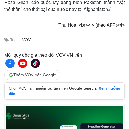
Raza Gilani cáo buộc Mỹ đang biến Pakistan thành “vật
Hồ sơ
E-Magazine
thế thân” cho thất bại của nước này tại Afghanistan./.
Infographic
Thu Hoài <br><i> (theo AFP)</i>
Tag:
VOV
Mời quý độc giả theo dõi VOV.VN trên
Thêm VOV trên Google
Chọn VOV làm nguồn ưu tiên trên
Google Search
.
Xem hướng
dẫn.