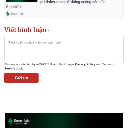
publisher trong hệ thống quảng cáo của
SmartAds.
Viết bình luận
Kinh tế
Thị trường
Bất động sản
Giá vàng
Khởi nghiệp
Tiêu dùng
Tỷ giá
Chứng khoán
This site is protected by reCAPTCHA and the Google
Privacy Policy
and
Terms of
Giá cà phê
Service
apply.
Gửi tin