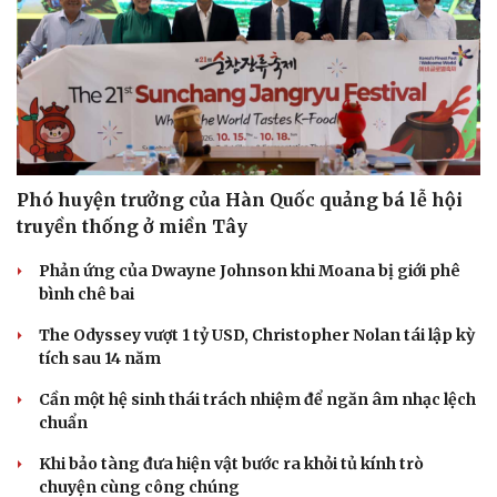
Phó huyện trưởng của Hàn Quốc quảng bá lễ hội
Doanh nghiệp
Công nghệ
truyền thống ở miền Tây
Thông tin doanh nghiệp
Sành điệu
Doanh nghiệp 24h
Tin Công nghệ
Phản ứng của Dwayne Johnson khi Moana bị giới phê
Doanh nhân
Trải nghiệm
bình chê bai
Vì cộng đồng
Chuyển đổi số
The Odyssey vượt 1 tỷ USD, Christopher Nolan tái lập kỳ
tích sau 14 năm
Cần một hệ sinh thái trách nhiệm để ngăn âm nhạc lệch
chuẩn
Khi bảo tàng đưa hiện vật bước ra khỏi tủ kính trò
chuyện cùng công chúng