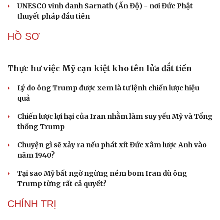
Bắc Kinh nới lỏng điều kiện mua nhà đối với
người không có hộ khẩu
Tòa án Israel cấm sử dụng cá sấu để canh giữ nhà tù
giam khủng bố
Người di cư ngã gục sau khi bơi từ Ma Rốc sang Ceuta
Thái Lan cảnh báo phụ huynh, học sinh về ma túy LSD
“đội lốt” tem hoạt hình
UNESCO vinh danh Sarnath (Ấn Độ) - nơi Đức Phật
thuyết pháp đầu tiên
HỒ SƠ