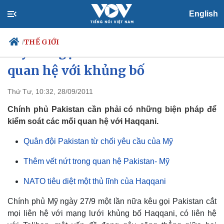
English
THẾ GIỚI
/
Mỹ kêu gọi Pakistan cắt đứt
quan hệ với khủng bố
Thứ Tư, 10:32, 28/09/2011
Chính trị
Xã hội
Đảng
Tin 24h
Chính phủ Pakistan cần phải có những biện pháp để
Tổ chức nhân sự
Dự báo thời tiết
kiểm soát các mối quan hệ với Haqqani.
Quốc hội
Giáo dục
Nhận diện sự thật
Dấu ấn VOV
Quân đội Pakistan từ chối yêu cầu của Mỹ
Việc làm
Biển đảo
Thêm vết nứt trong quan hệ Pakistan- Mỹ
NATO tiêu diệt một thủ lĩnh của Haqqani
Chính phủ Mỹ ngày 27/9 một lần nữa kêu gọi Pakistan cắt
mọi liên hệ với mạng lưới khủng bố Haqqani, có liên hệ