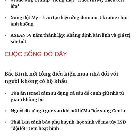
Vì sao ông Trump “nóng mặt” trước tin Mỹ thiếu tên
lửa?
Xung đột Mỹ - Iran tạo hiệu ứng domino, Ukraine chịu
ảnh hưởng
ASEAN 59 năm thành lập: Khẳng định bản lĩnh và giá trị
sức hút
CUỘC SỐNG ĐÓ ĐÂY
Du lịch
Podcast
Tư vấn
Câu chuyện thời sự
Săn Tour
Đọc truyện đêm khuya
check-in
Cửa sổ tình yêu
Kể chuyện cho bé
Hạt giống tâm hồn