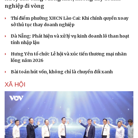
Nhi khoa
nghiệp đi vòng
Nam khoa
Làm đẹp - giảm cân
Thí điểm phường XHCN Lào Cai: Khi chính quyền xoay
Phòng mạch online
sở thủ tục thay doanh nghiệp
Ăn sạch sống khỏe
Đà Nẵng: Phát hiện và xử lý vụ kinh doanh lô than hoạt
tính nhập lậu
Hưng Yên tổ chức Lễ hội và xúc tiến thương mại nhãn
lồng năm 2026
Bài toán hút vốn, không chỉ là chuyển đổi xanh
XÃ HỘI