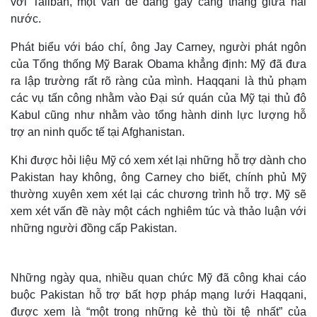
với Taliban, một vấn đề đang gây căng thẳng giữa hai
nước.
Phát biểu với báo chí, ông Jay Carney, người phát ngôn
của Tổng thống Mỹ Barak Obama khẳng định: Mỹ đã đưa
ra lập trường rất rõ ràng của mình. Haqqani là thủ phạm
các vụ tấn công nhằm vào Đại sứ quán của Mỹ tại thủ đô
Kabul cũng như nhằm vào tổng hành dinh lực lượng hỗ
trợ an ninh quốc tế tại Afghanistan.
Khi được hỏi liệu Mỹ có xem xét lại những hỗ trợ dành cho
Pakistan hay không, ông Carney cho biết, chính phủ Mỹ
thường xuyên xem xét lại các chương trình hỗ trợ. Mỹ sẽ
xem xét vấn đề này một cách nghiêm túc và thảo luận với
những người đồng cấp Pakistan.
Những ngày qua, nhiều quan chức Mỹ đã công khai cáo
buộc Pakistan hỗ trợ bất hợp pháp mạng lưới Haqqani,
được xem là “một trong những kẻ thù tồi tệ nhất” của