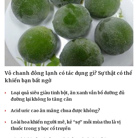
Văn hóa
Giải trí
Sân khấu - Điện ảnh
Nghệ sĩ
Văn học
Thời trang
Âm nhạc
Sao Việt
Vỏ chanh đông lạnh có tác dụng gì? Sự thật có thể
Di sản
khiến bạn bất ngờ
Loại quả siêu giàu tinh bột, ăn xanh vẫn bổ dưỡng đủ
đường lại không lo tăng cân
Acid uric cao ăn măng chua được không?
Loài hoa khiến người mê, kẻ “sợ” mỗi mùa thu là vị
thuốc trong y học cổ truyền