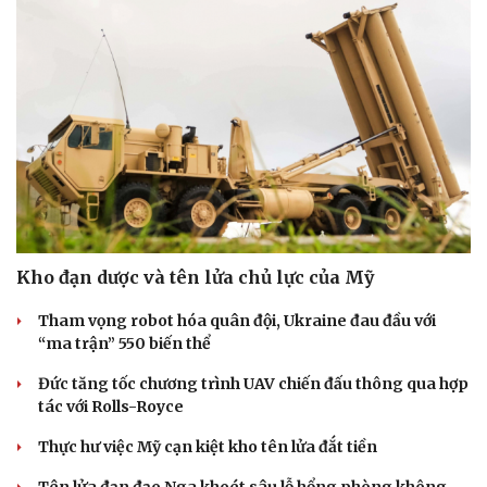
Kho đạn dược và tên lửa chủ lực của Mỹ
Tham vọng robot hóa quân đội, Ukraine đau đầu với
Pháp luật
Quân sự - Quốc phòng
“ma trận” 550 biến thể
Vụ án
Vũ khí
Đức tăng tốc chương trình UAV chiến đấu thông qua hợp
Tin nóng
Việt Nam
tác với Rolls-Royce
Tư vấn luật
Phân tích
Thực hư việc Mỹ cạn kiệt kho tên lửa đắt tiền