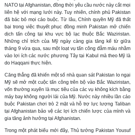
NATO tại Afghanistan, đồng thời yêu cầu nước này cắt mọi
liên hệ với mạng lưới này. Tuy nhiên, chính phủ Pakistan
đã bác bỏ mọi cáo buộc. Từ lâu, Chính quyền Mỹ đã thất
bại trong việc thuyết phục đồng minh Pakistan mở chiến
dịch tấn công tại khu vực bộ lạc thuộc Bắc Waziristan.
Những chỉ trích của Mỹ ngày càng gia tăng kể từ giữa
tháng 9 vừa qua, sau một loạt vụ tấn công đẫm máu nhằm
vào lợi ích các nước phương Tây tại Kabul mà theo Mỹ là
do Haqqani thực hiện.
Căng thẳng đã khiến một số nhà quan sát Pakistan lo ngại
Mỹ sẽ mở một cuộc tấn công trên bộ vào Bắc Waziristan,
vốn thường xuyên là mục tiêu của các vụ không kích bằng
máy bay không người lái của Mỹ. Nước này nhiều lần cáo
buộc Pakistan chơi trò 2 mặt và hỗ trợ lực lượng Taliban
tại Afghanistan bảo vệ các lợi ích chiến lược của mình và
gia tăng ảnh hưởng tại Afghanistan.
Thế giới
Multimedia
Quan sát
Video
Trong một phát biểu mới đây, Thủ tướng Pakistan Yousuf
Cuộc sống đó đây
Ảnh