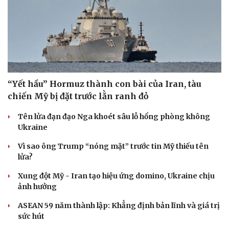
Cải chính
Bộ Y tế có 19 đơn vị thuộc cơ cấu tổ chức mới
Đại biểu Quốc hội: Trao quyền lớn cho Petrovietnam
phải có “hàng rào” kiểm soát
Đề xuất tăng tuổi nghỉ hưu sĩ quan quân đội, tùy đặc thù
từng vị trí
Đại tướng Phan Văn Giang: Cấp phép UAV phải gắn với
định danh để bảo vệ bầu trời
ĐBQH đề xuất nhiều giải pháp hoàn thiện Luật phòng