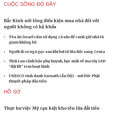
chống vũ khí hủy diệt hàng loạt
QUAN SÁT
“Yết hầu” Hormuz thành con bài của Iran, tàu
chiến Mỹ bị đặt trước lằn ranh đỏ
Tên lửa đạn đạo Nga khoét sâu lỗ hổng phòng không
Ukraine