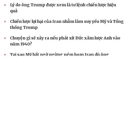
Vì sao ông Trump “nóng mặt” trước tin Mỹ thiếu tên
lửa?
Xung đột Mỹ - Iran tạo hiệu ứng domino, Ukraine chịu
ảnh hưởng
ASEAN 59 năm thành lập: Khẳng định bản lĩnh và giá trị
sức hút
CUỘC SỐNG ĐÓ ĐÂY