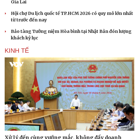
Gia Lai
Hội chợ Du lịch quốc tế TP.HCM 2026 có quy mô lớn nhất
từ trước đến nay
Bảo tàng Tưởng niệm Hòa bình tại Nhật Bản đón lượng
khách kỷ lục
KINH TẾ
Sức khỏe
Đời sống
Dinh dưỡng - món ngon
Nhà đẹp
Cây thuốc
Blog
Sản phụ khoa
Tình yêu - Gia đình
Xử lý đến cùng vướng mắc, không đẩy doanh