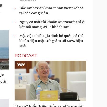
ng
Bắc Kinh triển khai “nhân viên” robot
u
tại các công viên
Nguy cơ mất tài khoản Microsoft chỉ vì
kết nối mạng Wi-Fi khách sạn
Một việc nhiều gia đình bỏ quên có thể
khiến điện mặt trời giảm tới 40% hiệu
suất
PODCAST
ộc
 với
"Loạn" biển hiệu tiếng nước ngoài: