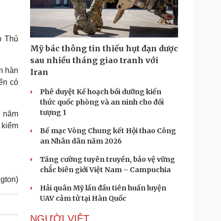
Doanh nghiệp 24h
Tin Công nghệ
Doanh nhân
Trải nghiệm
ì cộng đồng
Chuyển đổi số
p Thủ
Mỹ bác thông tin thiếu hụt đạn dược
u lịch
Podcast
sau nhiều tháng giao tranh với
Tư vấn
Câu chuyện thời sự
m hàn
Iran
Săn Tour
Đọc truyện đêm khuya
ến có
heck-in
Cửa sổ tình yêu
Phê duyệt Kế hoạch bồi dưỡng kiến
Kể chuyện cho bé
thức quốc phòng và an ninh cho đối
Hạt giống tâm hồn
tượng 1
i năm
 kiểm
Bế mạc Vòng Chung kết Hội thao Công
an Nhân dân năm 2026
Tăng cường tuyên truyền, bảo vệ vững
chắc biên giới Việt Nam – Campuchia
gton)
Hải quân Mỹ lần đầu tiên huấn luyện
UAV cảm tử tại Hàn Quốc
NGƯỜI VIỆT