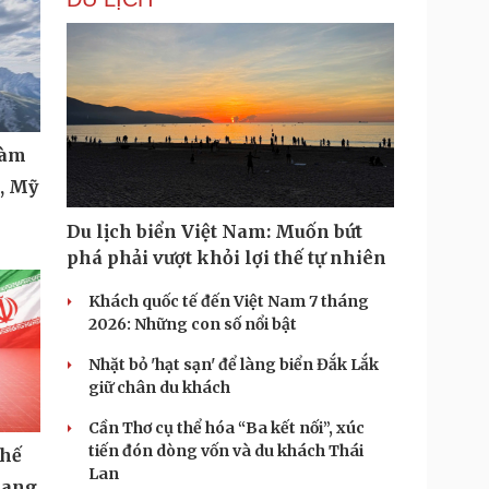
làm
t, Mỹ
Du lịch biển Việt Nam: Muốn bứt
phá phải vượt khỏi lợi thế tự nhiên
Khách quốc tế đến Việt Nam 7 tháng
2026: Những con số nổi bật
Nhặt bỏ 'hạt sạn' để làng biển Đắk Lắk
giữ chân du khách
Cần Thơ cụ thể hóa “Ba kết nối”, xúc
tiến đón dòng vốn và du khách Thái
thế
Lan
bang