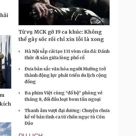
phải
Từ vụ MCK gỡ 19 ca khúc: Không
thể gây sốc rồi chỉ xin lỗi là xong
Hà Nội sắp cải tạo 131 vòm cầu đá: Đánh
thức di sản giữa lòng phố cổ
Đưa bản sắc văn hóa người Mường trở
thành động lực phát triển du lịch cộng
đồng
Ba phim Việt cùng “đổ bộ” phòng vé
ệm
tháng 8, đối đầu loạt bom tấn ngoại
 kích
Thanh âm vượt đại dương: Chuyện chưa
kể về bản tình ca từ chốn ngục tù Côn
Đảo
DU LỊCH