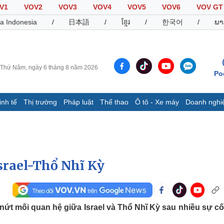
V1
VOV2
VOV3
VOV4
VOV5
VOV6
VOV GT
a Indonesia
/
日本語
/
ខ្មែរ
/
한국어
/
ພາ
Thứ Năm, ngày 6 tháng 8 năm 2026
Po
inh tế
Thị trường
Pháp luật
Thể thao
Ô tô - Xe máy
Doanh nghi
Thế giới
Multimedia
K
Quan sát
Video
B
Cuộc sống đó đây
Ảnh
K
Hồ sơ
E-Magazine
srael-Thổ Nhĩ Kỳ
Infographic
Thể thao
Ô tô - Xe máy
D
nứt mối quan hệ giữa Israel và Thổ Nhĩ Kỳ sau nhiều sự cố
Bóng đá
Ô tô
T