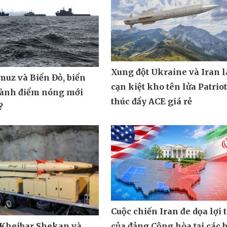
Xung đột Ukraine và Iran 
muz và Biển Đỏ, biển
cạn kiệt kho tên lửa Patrio
hành điểm nóng mới
thúc đẩy ACE giá rẻ
?
Cuộc chiến Iran đe dọa lợi 
 Kheibar Shekan và
của đảng Cộng hòa tại các 