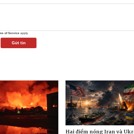
ms of Service
apply.
Gửi tin
Hai điểm nóng Iran và Ukr