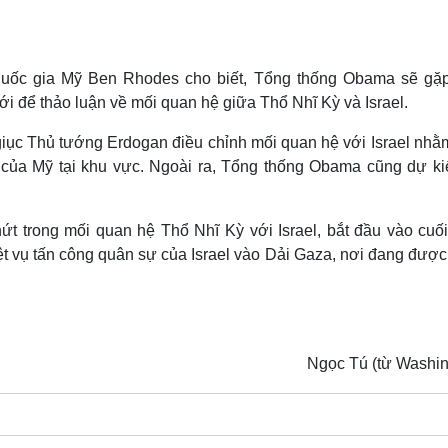
Lịch thi đấu bóng đá
Xe máy
Thế giới thể thao
Tư vấn
eSports
V
Hậu trường
quốc gia Mỹ Ben Rhodes cho biết, Tổng thống Obama sẽ gặ
i để thảo luận về mối quan hệ giữa Thổ Nhĩ Kỳ và Israel.
Văn hóa
Giải trí
D
Sân khấu - Điện ảnh
Nghệ sĩ
iục Thủ tướng Erdogan điều chỉnh mối quan hệ với Israel nhằ
Văn học
Thời trang
của Mỹ tại khu vực. Ngoài ra, Tổng thống Obama cũng dự ki
Âm nhạc
Sao Việt
c
Di sản
ứt trong mối quan hệ Thổ Nhĩ Kỳ với Israel, bắt đầu vào cuố
ệt vụ tấn công quân sự của Israel vào Dải Gaza, nơi đang được
Ngọc Tú (từ Washin