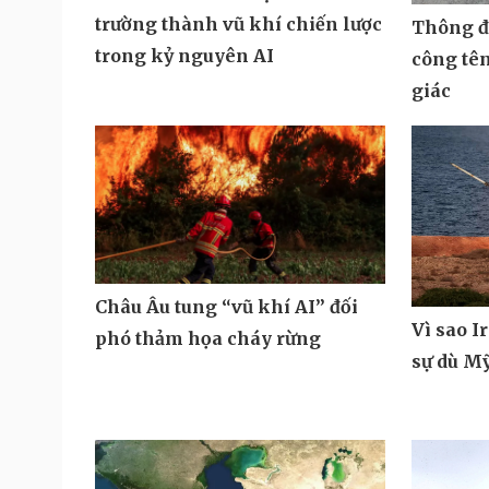
trường thành vũ khí chiến lược
Thông đi
trong kỷ nguyên AI
công tê
giác
Châu Âu tung “vũ khí AI” đối
Vì sao I
phó thảm họa cháy rừng
sự dù M