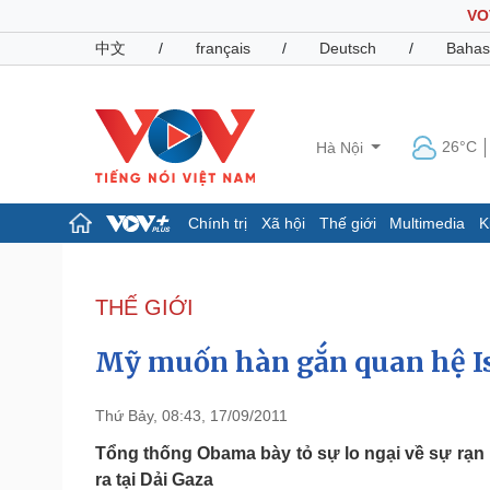
VO
中文
/
français
/
Deutsch
/
Bahas
26°C
Hà Nội
Chính trị
Xã hội
Thế giới
Multimedia
K
Chính trị
Xã hội
Đảng
Tin 24h
THẾ GIỚI
Tổ chức nhân sự
Dự báo thời tiết
Quốc hội
Giáo dục
Mỹ muốn hàn gắn quan hệ I
Nhận diện sự thật
Dấu ấn VOV
Việc làm
Biển đảo
Thứ Bảy, 08:43, 17/09/2011
Pháp luật
Quân sự - Quốc phòng
Tổng thống Obama bày tỏ sự lo ngại về sự rạn 
ra tại Dải Gaza
Vụ án
Vũ khí