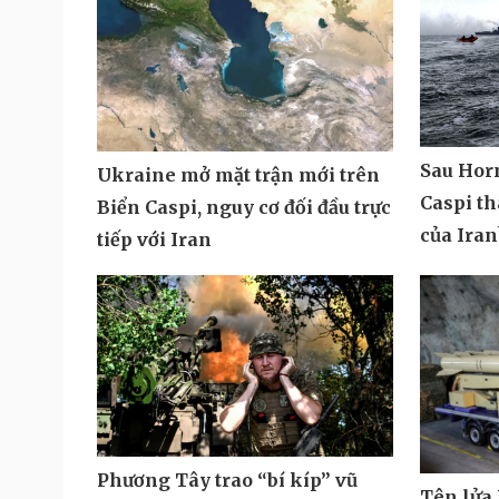
Sau Hor
Ukraine mở mặt trận mới trên
Caspi t
Biển Caspi, nguy cơ đối đầu trực
của Iran
tiếp với Iran
Phương Tây trao “bí kíp” vũ
Tên lửa