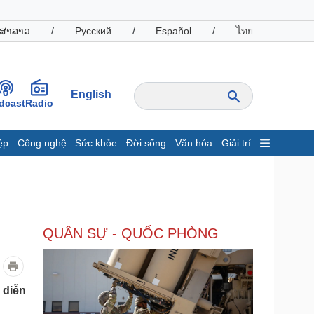
ສາລາວ
/
Русский
/
Español
/
ไทย
English
dcast
Radio
ệp
Công nghệ
Sức khỏe
Đời sống
Văn hóa
Giải trí
inh tế
Thị trường
ất động sản
Giá vàng
hởi nghiệp
Tiêu dùng
Tỷ giá
QUÂN SỰ - QUỐC PHÒNG
Chứng khoán
Giá cà phê
oanh nghiệp
Công nghệ
 diễn
hông tin doanh nghiệp
Sành điệu