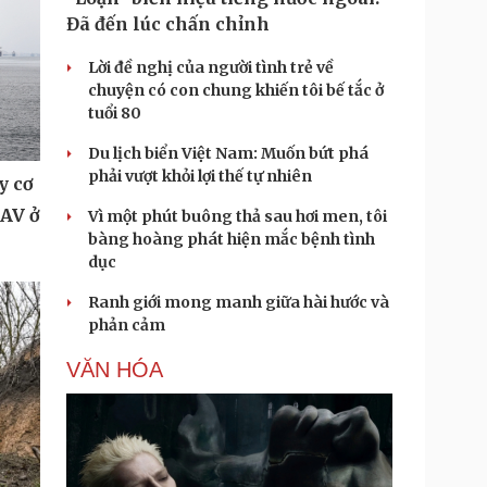
Đã đến lúc chấn chỉnh
Lời đề nghị của người tình trẻ về
chuyện có con chung khiến tôi bế tắc ở
tuổi 80
Du lịch biển Việt Nam: Muốn bứt phá
phải vượt khỏi lợi thế tự nhiên
y cơ
UAV ở
Vì một phút buông thả sau hơi men, tôi
bàng hoàng phát hiện mắc bệnh tình
dục
Ranh giới mong manh giữa hài hước và
phản cảm
VĂN HÓA