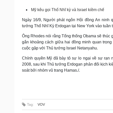
Tin nóng
Việt Nam
Tư vấn luật
Phân tích
Mỹ kêu gọi Thổ Nhĩ kỳ và Israel kiềm chế
Ngày 16/9, Người phát ngôn Hội đồng An ninh 
tướng Thổ Nhĩ Kỳ Erdogan tại New York vào tuần tớ
Sức khỏe
Đời sống
Dinh dưỡng - món ngon
Nhà đẹp
Ông Rhodes nói rằng Tổng thống Obama sẽ thúc g
Cây thuốc
Blog
gắn khoảng cách giữa hai đồng minh quan trọng 
Sản phụ khoa
Tình yêu - Gia đình
cuộc gặp với Thủ tướng Israel Netanyahu.
Nhi khoa
Nam khoa
Chính quyền Mỹ đã bày tỏ sự lo ngại về sự rạn n
Làm đẹp - giảm cân
2008, sau khi Thủ tướng Erdogan phản đối kịch ki
Phòng mạch online
soát bởi nhóm vũ trang Hamas./.
Ăn sạch sống khỏe
Cải chính
Tag:
VOV