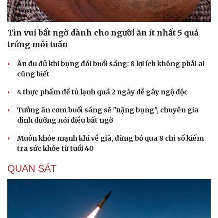
Tin vui bất ngờ dành cho người ăn ít nhất 5 quả
trứng mỗi tuần
Ăn đu đủ khi bụng đói buổi sáng: 8 lợi ích không phải ai
cũng biết
4 thực phẩm để tủ lạnh quá 2 ngày dễ gây ngộ độc
Tưởng ăn cơm buổi sáng sẽ "nặng bụng", chuyên gia
dinh dưỡng nói điều bất ngờ
Muốn khỏe mạnh khi về già, đừng bỏ qua 8 chỉ số kiểm
tra sức khỏe từ tuổi 40
QUAN SÁT