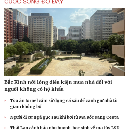
CUỘC SỐNG ĐÓ ĐÂY
Bắc Kinh nới lỏng điều kiện mua nhà đối với
người không có hộ khẩu
Tòa án Israel cấm sử dụng cá sấu để canh giữ nhà tù
giam khủng bố
Người di cư ngã gục sau khi bơi từ Ma Rốc sang Ceuta
Thái Lan cảnh báo phụ huynh, học sinh về ma túy LSD