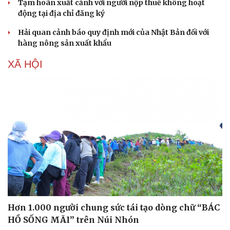
Tạm hoãn xuất cảnh với người nộp thuế không hoạt
động tại địa chỉ đăng ký
Hải quan cảnh báo quy định mới của Nhật Bản đối với
hàng nông sản xuất khẩu
XÃ HỘI
Sức khỏe
Đời sống
Dinh dưỡng - món ngon
Nhà đẹp
Cây thuốc
Blog
Sản phụ khoa
Tình yêu - Gia đình
Nhi khoa
Nam khoa
Làm đẹp - giảm cân
Phòng mạch online
Hơn 1.000 người chung sức tái tạo dòng chữ “BÁC
Ăn sạch sống khỏe
HỒ SỐNG MÃI” trên Núi Nhón