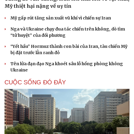
Tướng Lê Văn Cương: Iran tổn thất lớn về vật chất,
Mỹ thiệt hại nặng về uy tín
Mỹ gấp rút tăng sản xuất vũ khí vì chiến sự Iran
Nga và Ukraine chạy đua tác chiến trên không, dò tìm
“tử huyệt” của đối phương
“Yết hầu” Hormuz thành con bài của Iran, tàu chiến Mỹ
bị đặt trước lằn ranh đỏ
Tên lửa đạn đạo Nga khoét sâu lỗ hổng phòng không