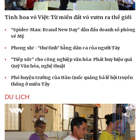
Tinh hoa võ Việt: Từ miền đất võ vươn ra thế giới
“Spider-Man: Brand New Day” dẫn đầu doanh số phòng
vé Mỹ
Phong slư - “thư tình” bằng dân ca của người Tày
“Tiếp sức” cho công nghiệp văn hóa: Phát huy hiệu quả
Quỹ Văn hóa, nghệ thuật
Phó huyện trưởng của Hàn Quốc quảng bá lễ hội truyền
thống ở miền Tây
DU LỊCH