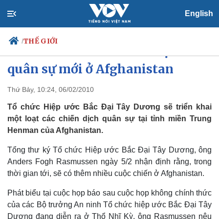
English
THẾ GIỚI
/
NATO sẽ có nhiều chiến dịch
quân sự mới ở Afghanistan
Thứ Bảy, 10:24, 06/02/2010
Chính trị
Xã hội
Đảng
Tin 24h
Tổ chức Hiệp ước Bắc Đại Tây Dương sẽ triển khai
Tổ chức nhân sự
Dự báo thời tiết
một loạt các chiến dịch quân sự tại tỉnh miền Trung
Quốc hội
Giáo dục
Henman của Afghanistan.
Nhận diện sự thật
Dấu ấn VOV
Việc làm
Tổng thư ký Tổ chức Hiệp ước Bắc Đại Tây Dương, ông
Biển đảo
Anders Fogh Rasmussen ngày 5/2 nhận định rằng, trong
thời gian tới, sẽ có thêm nhiều cuộc chiến ở Afghanistan.
Phát biểu tại cuộc họp báo sau cuộc họp không chính thức
của các Bộ trưởng An ninh Tổ chức hiệp ước Bắc Đại Tây
Dương đang diễn ra ở Thổ Nhĩ Kỳ, ông Rasmussen nêu