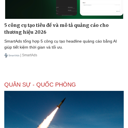
Kinh tế
Thị trường
5 công cụ tạo tiêu đề và mô tả quảng cáo cho
Bất động sản
Giá vàng
thương hiệu 2026
Khởi nghiệp
Tiêu dùng
SmartAds tổng hợp 5 công cụ tạo headline quảng cáo bằng AI
Tỷ giá
giúp tiết kiệm thời gian và tối ưu.
Chứng khoán
Giá cà phê
| SmartAds
QUÂN SỰ - QUỐC PHÒNG