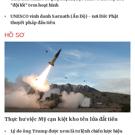
“đội lốt” tem hoạt hình
UNESCO vinh danh Sarnath (Ấn Độ) - nơi Đức Phật
thuyết pháp đầu tiên
HỒ SƠ
Du lịch
Podcast
Tư vấn
Câu chuyện thời sự
Săn Tour
Đọc truyện đêm khuya
check-in
Cửa sổ tình yêu
Kể chuyện cho bé
Hạt giống tâm hồn
Thực hư việc Mỹ cạn kiệt kho tên lửa đắt tiền
Lý do ông Trump được xem là tư lệnh chiến lược hiệu