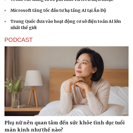
Microsoft tăng tốc đầu tư hạ tầng AI tại Ấn Độ
Trung Quốc đưa vào hoạt động cơ sở điện toán AI lớn
nhất thế giới
PODCAST
Thể thao
Ô tô - Xe máy
Bóng đá
Ô tô
Phụ nữ nên quan tâm đến sức khỏe tình dục tuổi
Lịch thi đấu bóng đá
Xe máy
mãn kinh như thế nào?
Thế giới thể thao
Tư vấn