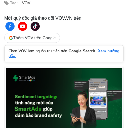
Tag:
VOV
Mời quý độc giả theo dõi VOV.VN trên
Thêm VOV trên Google
Chọn VOV làm nguồn ưu tiên trên
Google Search
.
Xem hướng
dẫn.
Thế giới
Multimedia
Quan sát
Video
Cuộc sống đó đây
Ảnh
Hồ sơ
E-Magazine