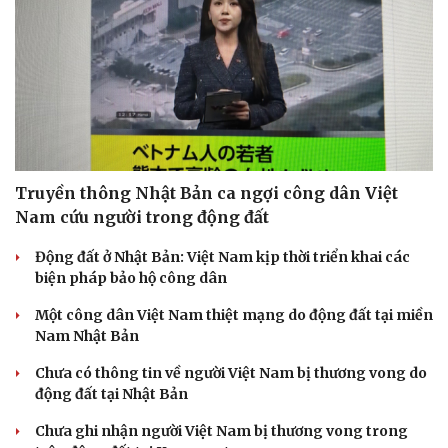
Truyền thông Nhật Bản ca ngợi công dân Việt
Nam cứu người trong động đất
Pháp luật
Quân sự - Quốc phòng
Động đất ở Nhật Bản: Việt Nam kịp thời triển khai các
Vụ án
Vũ khí
biện pháp bảo hộ công dân
Tin nóng
Việt Nam
Một công dân Việt Nam thiệt mạng do động đất tại miền
Tư vấn luật
Phân tích
Nam Nhật Bản
Chưa có thông tin về người Việt Nam bị thương vong do
động đất tại Nhật Bản
Chưa ghi nhận người Việt Nam bị thương vong trong