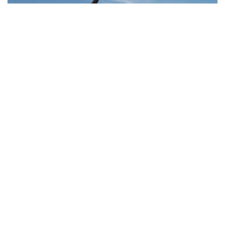
Thái Lan cảnh báo phụ huynh, học sinh về ma túy LSD
“đội lốt” tem hoạt hình
UNESCO vinh danh Sarnath (Ấn Độ) - nơi Đức Phật
thuyết pháp đầu tiên
HỒ SƠ
Thực hư việc Mỹ cạn kiệt kho tên lửa đắt tiền