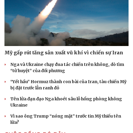
Văn hóa
Giải trí
Sân khấu - Điện ảnh
Nghệ sĩ
Văn học
Thời trang
Âm nhạc
Sao Việt
Di sản
Mỹ gấp rút tăng sản xuất vũ khí vì chiến sự Iran
Nga và Ukraine chạy đua tác chiến trên không, dò tìm
“tử huyệt” của đối phương
“Yết hầu” Hormuz thành con bài của Iran, tàu chiến Mỹ
bị đặt trước lằn ranh đỏ
Tên lửa đạn đạo Nga khoét sâu lỗ hổng phòng không
Ukraine
Vì sao ông Trump “nóng mặt” trước tin Mỹ thiếu tên
lửa?