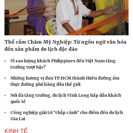
Doanh nghiệp
Công nghệ
Thông tin doanh nghiệp
Sành điệu
Thổ cẩm Chăm Mỹ Nghiệp: Từ ngôn ngữ văn hóa
Doanh nghiệp 24h
Tin Công nghệ
đến sản phẩm du lịch độc đáo
Doanh nhân
Trải nghiệm
Vì cộng đồng
Chuyển đổi số
Vì sao lượng khách Philippines đến Việt Nam tăng
trưởng vượt bậc?
Những hương vị đưa TP.HCM thành thiên đường ẩm
thực đường phố hàng đầu thế giới
Nối đà tăng trưởng, du lịch Vĩnh Long hấp dẫn khách
quốc tế
Công nghiệp giải trí "chắp cánh" cho điểm đến du lịch
Gia Lai
KINH TẾ