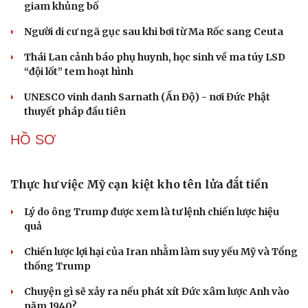
Bắc Kinh nới lỏng điều kiện mua nhà đối với
người không có hộ khẩu
Tòa án Israel cấm sử dụng cá sấu để canh giữ nhà tù
giam khủng bố
Người di cư ngã gục sau khi bơi từ Ma Rốc sang Ceuta
Thái Lan cảnh báo phụ huynh, học sinh về ma túy LSD
“đội lốt” tem hoạt hình
Du lịch
Podcast
UNESCO vinh danh Sarnath (Ấn Độ) - nơi Đức Phật
Tư vấn
Câu chuyện thời sự
thuyết pháp đầu tiên
Săn Tour
Đọc truyện đêm khuya
check-in
Cửa sổ tình yêu
HỒ SƠ
Kể chuyện cho bé