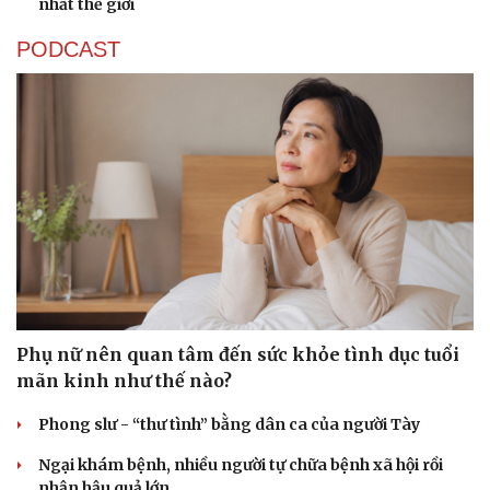
nhất thế giới
PODCAST
Thể thao
Ô tô - Xe máy
Bóng đá
Ô tô
Lịch thi đấu bóng đá
Xe máy
Thế giới thể thao
Tư vấn
eSports
Phụ nữ nên quan tâm đến sức khỏe tình dục tuổi
Hậu trường
mãn kinh như thế nào?
Phong slư - “thư tình” bằng dân ca của người Tày
Ngại khám bệnh, nhiều người tự chữa bệnh xã hội rồi
nhận hậu quả lớn