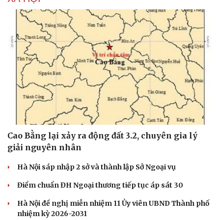
Sức khỏe
Đời sống
Dinh dưỡng - món ngon
Nhà đẹp
Cây thuốc
Blog
Sản phụ khoa
Tình yêu - Gia đình
Nhi khoa
Nam khoa
Làm đẹp - giảm cân
Phòng mạch online
Ăn sạch sống khỏe
Cao Bằng lại xảy ra động đất 3.2, chuyên gia lý
giải nguyên nhân
Hà Nội sáp nhập 2 sở và thành lập Sở Ngoại vụ
Điểm chuẩn ĐH Ngoại thương tiếp tục áp sát 30
Hà Nội đề nghị miễn nhiệm 11 Ủy viên UBND Thành phố
nhiệm kỳ 2026-2031