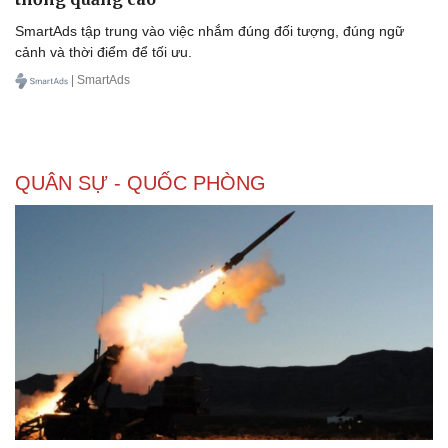
Kinh tế
Thị trường
SmartAds tập trung vào việc nhắm đúng đối tượng, đúng ngữ
Bất động sản
Giá vàng
cảnh và thời điểm để tối ưu.
Khởi nghiệp
Tiêu dùng
Tỷ giá
| SmartAds
Chứng khoán
Giá cà phê
QUÂN SỰ - QUỐC PHÒNG