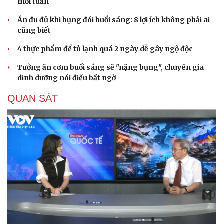
mỗi tuần
Ăn đu đủ khi bụng đói buổi sáng: 8 lợi ích không phải ai
cũng biết
4 thực phẩm để tủ lạnh quá 2 ngày dễ gây ngộ độc
Tưởng ăn cơm buổi sáng sẽ "nặng bụng", chuyên gia
dinh dưỡng nói điều bất ngờ
QUAN SÁT
Văn hóa
Giải trí
Sân khấu - Điện ảnh
Nghệ sĩ
Văn học
Thời trang
Âm nhạc
Sao Việt
Di sản