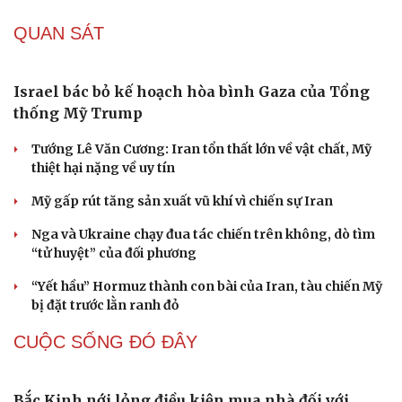
Tại sao Mỹ bất ngờ ngừng ném bom Iran dù ông
Trump từng rất cả quyết?
CHÍNH TRỊ
Tổng Bí thư, Chủ tịch nước Tô Lâm tới Sydney, bắt
đầu thăm cấp Nhà nước Australia
Báo cáo phương án sắp xếp đơn vị hành chính cấp xã tại
TP.HCM trước ngày 30/8
Điện chia buồn Đồng chí Saysomphone Phomvihane,
Chủ tịch Quốc hội nước CHDCND Lào
Không để “nhiệm vụ bắt buộc, kinh phí phụ thuộc”
trong tuyên truyền pháp luật
Đồng chí Xaysomphone Phomvihane có nhiều đóng
góp to lớn trong quan hệ Việt - Lào