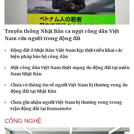
Truyền thông Nhật Bản ca ngợi công dân Việt
Nam cứu người trong động đất
Pháp luật
Quân sự - Quốc phòng
Động đất ở Nhật Bản: Việt Nam kịp thời triển khai các
Vụ án
Vũ khí
biện pháp bảo hộ công dân
Tin nóng
Việt Nam
Tư vấn luật
Phân tích
Một công dân Việt Nam thiệt mạng do động đất tại miền
Nam Nhật Bản
Chưa có thông tin về người Việt Nam bị thương vong do
động đất tại Nhật Bản
Chưa ghi nhận người Việt Nam bị thương vong trong
trận động đất tại Kumamoto
CÔNG NGHỆ