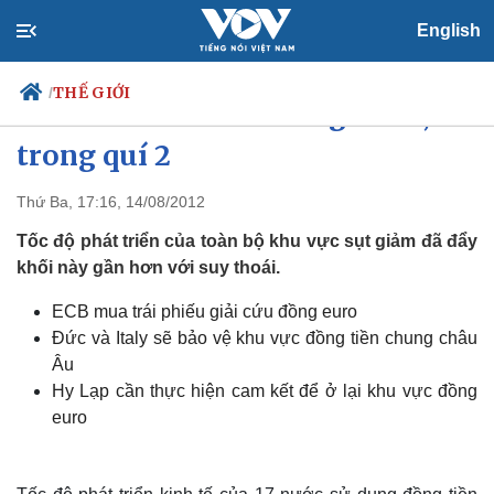
English
THẾ GIỚI
/
Nền kinh tế Eurozone giảm 0,2%
trong quí 2
Thứ Ba, 17:16, 14/08/2012
Chính trị
Xã hội
Đảng
Tin 24h
Tốc độ phát triển của toàn bộ khu vực sụt giảm đã đẩy
Tổ chức nhân sự
Dự báo thời tiết
khối này gần hơn với suy thoái.
Quốc hội
Giáo dục
Nhận diện sự thật
Dấu ấn VOV
ECB mua trái phiếu giải cứu đồng euro
Việc làm
Đức và Italy sẽ bảo vệ khu vực đồng tiền chung châu
Biển đảo
Âu
Hy Lạp cần thực hiện cam kết để ở lại khu vực đồng
euro