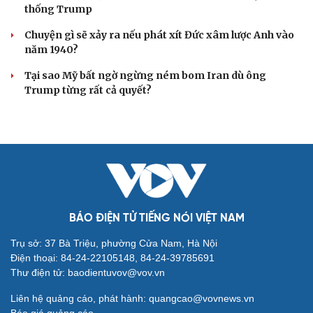
Bắc Kinh nới lỏng điều kiện mua nhà đối với
người không có hộ khẩu
Tòa án Israel cấm sử dụng cá sấu để canh giữ nhà tù
giam khủng bố
Người di cư ngã gục sau khi bơi từ Ma Rốc sang Ceuta
Thái Lan cảnh báo phụ huynh, học sinh về ma túy LSD
“đội lốt” tem hoạt hình
UNESCO vinh danh Sarnath (Ấn Độ) - nơi Đức Phật
thuyết pháp đầu tiên