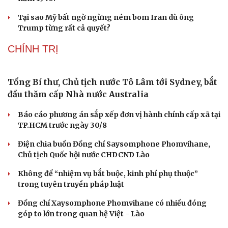
Hạt giống tâm hồn
Thực hư việc Mỹ cạn kiệt kho tên lửa đắt tiền
Lý do ông Trump được xem là tư lệnh chiến lược hiệu
quả
Chiến lược lợi hại của Iran nhằm làm suy yếu Mỹ và Tổng
thống Trump
Chuyện gì sẽ xảy ra nếu phát xít Đức xâm lược Anh vào
năm 1940?