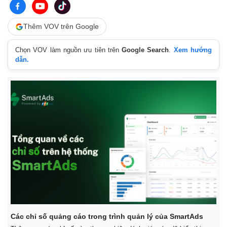
Thêm VOV trên Google
Chọn VOV làm nguồn ưu tiên trên
Google Search
.
Xem hướng
dẫn.
Thế giới
Multimedia
Quan sát
Video
Cuộc sống đó đây
Ảnh
Hồ sơ
E-Magazine
Các chỉ số quảng cáo trong trình quản lý của SmartAds
Infographic