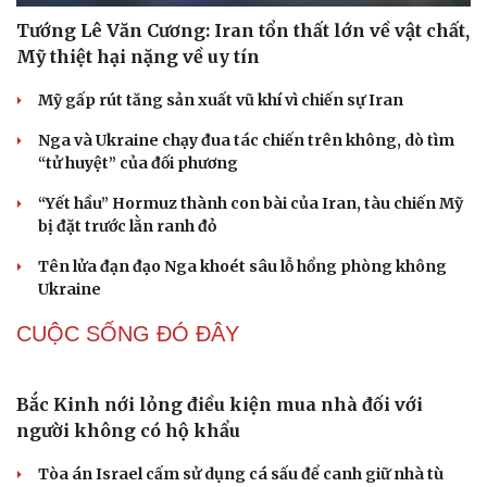
Tướng Lê Văn Cương: Iran tổn thất lớn về vật chất,
Mỹ thiệt hại nặng về uy tín
Mỹ gấp rút tăng sản xuất vũ khí vì chiến sự Iran
Nga và Ukraine chạy đua tác chiến trên không, dò tìm
“tử huyệt” của đối phương
“Yết hầu” Hormuz thành con bài của Iran, tàu chiến Mỹ
bị đặt trước lằn ranh đỏ
Tên lửa đạn đạo Nga khoét sâu lỗ hổng phòng không
Ukraine
CUỘC SỐNG ĐÓ ĐÂY