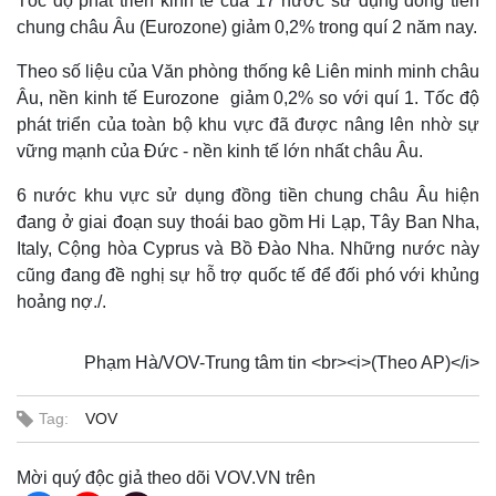
Tốc độ phát triển kinh tế của 17 nước sử dụng đồng tiền
chung châu Âu (Eurozone) giảm 0,2% trong quí 2 năm nay.
Theo số liệu của Văn phòng thống kê Liên minh minh châu
Âu, nền kinh tế Eurozone giảm 0,2% so với quí 1. Tốc độ
phát triển của toàn bộ khu vực đã được nâng lên nhờ sự
vững mạnh của Đức - nền kinh tế lớn nhất châu Âu.
6 nước khu vực sử dụng đồng tiền chung châu Âu hiện
đang ở giai đoạn suy thoái bao gồm Hi Lạp, Tây Ban Nha,
Italy, Cộng hòa Cyprus và Bồ Đào Nha. Những nước này
cũng đang đề nghị sự hỗ trợ quốc tế để đối phó với khủng
hoảng nợ./.
Phạm Hà/VOV-Trung tâm tin <br><i>(Theo AP)</i>
Tag:
VOV
Mời quý độc giả theo dõi VOV.VN trên