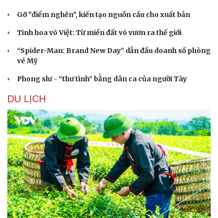
Gỡ "điểm nghẽn", kiến tạo nguồn cầu cho xuất bản
Tinh hoa võ Việt: Từ miền đất võ vươn ra thế giới
“Spider-Man: Brand New Day” dẫn đầu doanh số phòng
vé Mỹ
Phong slư - “thư tình” bằng dân ca của người Tày
DU LỊCH
Doanh nghiệp
Công nghệ
Thông tin doanh nghiệp
Sành điệu
Doanh nghiệp 24h
Tin Công nghệ
Doanh nhân
Trải nghiệm