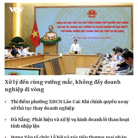
Văn hóa
Giải trí
Sân khấu - Điện ảnh
Nghệ sĩ
Văn học
Thời trang
Âm nhạc
Sao Việt
Di sản
Xử lý đến cùng vướng mắc, không đẩy doanh
nghiệp đi vòng
Thí điểm phường XHCN Lào Cai: Khi chính quyền xoay
sở thủ tục thay doanh nghiệp
Đà Nẵng: Phát hiện và xử lý vụ kinh doanh lô than hoạt
tính nhập lậu
Hưng Yên tổ chức Lễ hội và xúc tiến thương mại nhãn