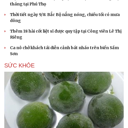
tháng tại Phú Thọ
Thời tiết ngày 9/8: Bắc Bộ nắng nóng, chiều tối có mưa
dông
Thêm 18 hài cốt liệt sĩ được quy tập tại Công viên Lê Thị
Riêng
Ca nô chở khách tái diễn cảnh bát nháo trên biển Sầm
Sơn
SỨC KHỎE