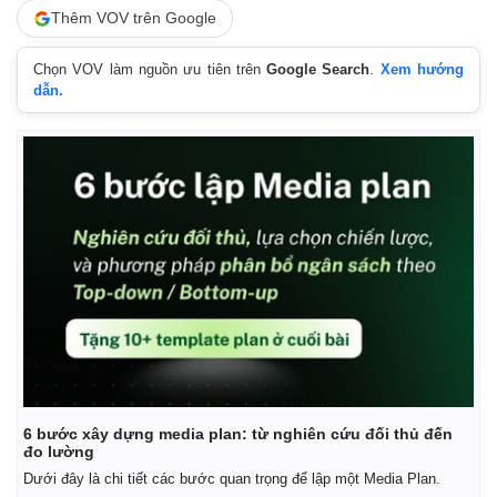
Thêm VOV trên Google
Chọn VOV làm nguồn ưu tiên trên
Google Search
.
Xem hướng
dẫn.
Thế giới
Multimedia
Quan sát
Video
Cuộc sống đó đây
Ảnh
Hồ sơ
E-Magazine
Infographic
6 bước xây dựng media plan: từ nghiên cứu đối thủ đến
đo lường
Dưới đây là chi tiết các bước quan trọng để lập một Media Plan.