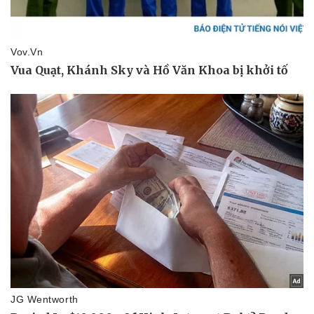
Pháp luật
Quân sự - Quốc phòng
Vụ án
Vũ khí
Tin nóng
Việt Nam
Tư vấn luật
Phân tích