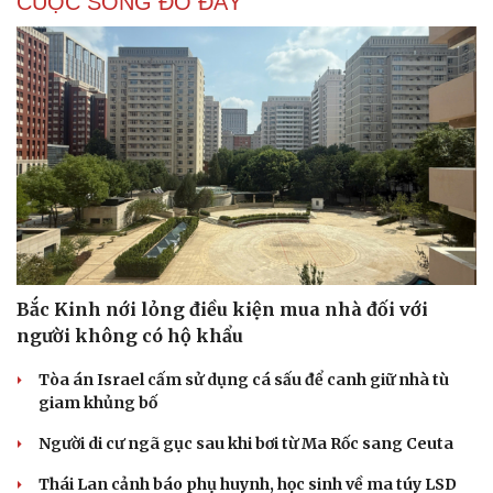
CUỘC SỐNG ĐÓ ĐÂY
Bắc Kinh nới lỏng điều kiện mua nhà đối với
người không có hộ khẩu
Tòa án Israel cấm sử dụng cá sấu để canh giữ nhà tù
giam khủng bố
Người di cư ngã gục sau khi bơi từ Ma Rốc sang Ceuta
Thái Lan cảnh báo phụ huynh, học sinh về ma túy LSD