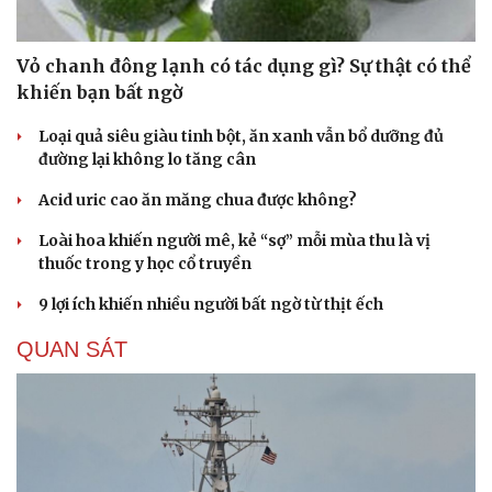
Vỏ chanh đông lạnh có tác dụng gì? Sự thật có thể
khiến bạn bất ngờ
Loại quả siêu giàu tinh bột, ăn xanh vẫn bổ dưỡng đủ
Du lịch
Podcast
đường lại không lo tăng cân
Tư vấn
Câu chuyện thời sự
Săn Tour
Đọc truyện đêm khuya
Acid uric cao ăn măng chua được không?
check-in
Cửa sổ tình yêu
Loài hoa khiến người mê, kẻ “sợ” mỗi mùa thu là vị
Kể chuyện cho bé
thuốc trong y học cổ truyền
Hạt giống tâm hồn
9 lợi ích khiến nhiều người bất ngờ từ thịt ếch
QUAN SÁT