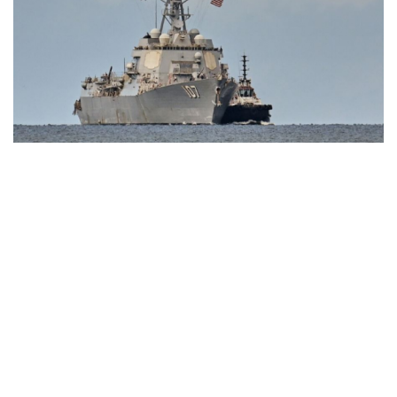
“Yết hầu” Hormuz thành con bài của Iran, tàu
chiến Mỹ bị đặt trước lằn ranh đỏ
Tên lửa đạn đạo Nga khoét sâu lỗ hổng phòng không
Ukraine
Vì sao ông Trump “nóng mặt” trước tin Mỹ thiếu tên
lửa?
Xung đột Mỹ - Iran tạo hiệu ứng domino, Ukraine chịu
ảnh hưởng
ASEAN 59 năm thành lập: Khẳng định bản lĩnh và giá trị
sức hút