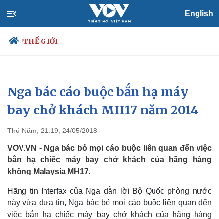
English
THẾ GIỚI
/
Nga bác cáo buộc bắn hạ máy
Chính trị
Xã hội
Đảng
Tin 24h
bay chở khách MH17 năm 2014
Tổ chức nhân sự
Dự báo thời tiết
Quốc hội
Giáo dục
Thứ Năm, 21:19, 24/05/2018
Nhận diện sự thật
Dấu ấn VOV
Việc làm
VOV.VN - Nga bác bỏ mọi cáo buộc liên quan đến việc
Biển đảo
bắn hạ chiếc máy bay chở khách của hãng hàng
không Malaysia MH17.
Hãng tin Interfax của Nga dẫn lời Bộ Quốc phòng nước
này vừa đưa tin, Nga bác bỏ mọi cáo buộc liên quan đến
việc bắn hạ chiếc máy bay chở khách của hãng hàng