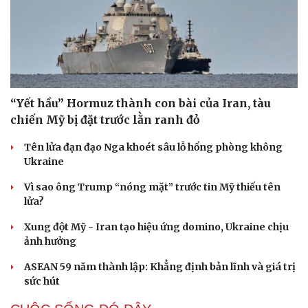
“Yết hầu” Hormuz thành con bài của Iran, tàu
chiến Mỹ bị đặt trước lằn ranh đỏ
Tên lửa đạn đạo Nga khoét sâu lỗ hổng phòng không
Ukraine
Vì sao ông Trump “nóng mặt” trước tin Mỹ thiếu tên
lửa?
Xung đột Mỹ - Iran tạo hiệu ứng domino, Ukraine chịu
ảnh hưởng
ASEAN 59 năm thành lập: Khẳng định bản lĩnh và giá trị
sức hút