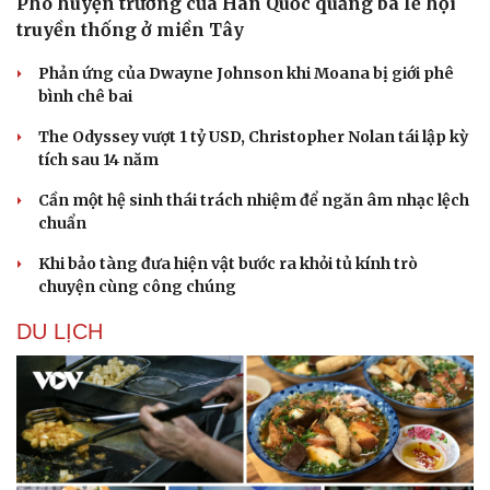
Phó huyện trưởng của Hàn Quốc quảng bá lễ hội
truyền thống ở miền Tây
Phản ứng của Dwayne Johnson khi Moana bị giới phê
bình chê bai
The Odyssey vượt 1 tỷ USD, Christopher Nolan tái lập kỳ
tích sau 14 năm
Cần một hệ sinh thái trách nhiệm để ngăn âm nhạc lệch
chuẩn
Khi bảo tàng đưa hiện vật bước ra khỏi tủ kính trò
chuyện cùng công chúng
DU LỊCH