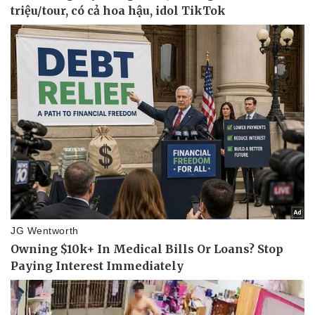
Kinh tế
Thị trường
Bất động sản
Giá vàng
Khởi nghiệp
Tiêu dùng
Tỷ giá
Chứng khoán
Giá cà phê