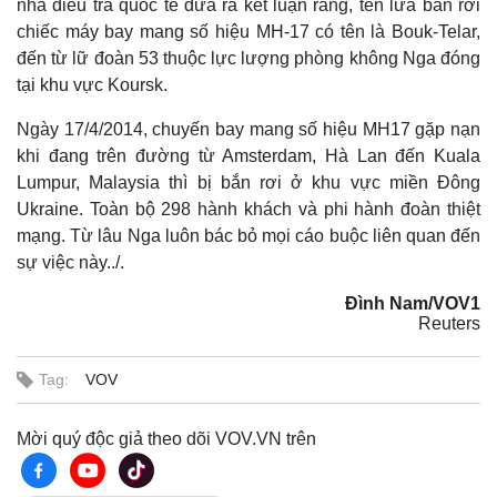
nhà điều tra quốc tế đưa ra kết luận rằng, tên lửa bắn rơi
chiếc máy bay mang số hiệu MH-17 có tên là Bouk-Telar,
đến từ lữ đoàn 53 thuộc lực lượng phòng không Nga đóng
tại khu vực Koursk.
Ngày 17/4/2014, chuyến bay mang số hiệu MH17 gặp nạn
khi đang trên đường từ Amsterdam, Hà Lan đến Kuala
Lumpur, Malaysia thì bị bắn rơi ở khu vực miền Đông
Ukraine. Toàn bộ 298 hành khách và phi hành đoàn thiệt
mạng. Từ lâu Nga luôn bác bỏ mọi cáo buộc liên quan đến
sự việc này../.
Đình Nam/VOV1
Reuters
Tag:
VOV
Mời quý độc giả theo dõi VOV.VN trên