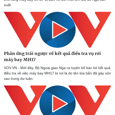
xuất.
Phản ứng trái ngược về kết quả điều tra vụ rơi
máy bay MH17
VOV.VN - Mới đây, Bộ Ngoại giao Nga ra tuyên bố bác bỏ kết quả
điều tra về việc máy bay MH17 bị rơi là do tên lửa bắn đã gây xôn
xao trong dư luận.
Thể thao
Ô tô - Xe máy
Bóng đá
Ô tô
Lịch thi đấu bóng đá
Xe máy
Thế giới thể thao
Tư vấn
eSports