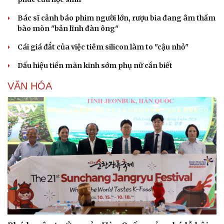
Dinh dưỡng - món ngon
Nhà đẹp
Cây thuốc
Blog
Bác sĩ cảnh báo phim người lớn, rượu bia đang âm thầm
Sản phụ khoa
Tình yêu - Gia đình
bào mòn "bản lĩnh đàn ông"
Nhi khoa
Cái giá đắt của việc tiêm silicon làm to "cậu nhỏ"
Nam khoa
Làm đẹp - giảm cân
Dấu hiệu tiền mãn kinh sớm phụ nữ cần biết
Phòng mạch online
Ăn sạch sống khỏe
VĂN HÓA