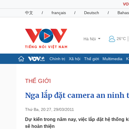
VO
中文
/
français
/
Deutsch
/
Bahas
26°C
Hà Nội
Chính trị
Xã hội
Thế giới
Multimedia
K
Chính trị
Xã hội
Đảng
Tin 24h
THẾ GIỚI
Tổ chức nhân sự
Dự báo thời tiết
Quốc hội
Giáo dục
Nga lắp đặt camera an ninh 
Nhận diện sự thật
Dấu ấn VOV
Việc làm
Biển đảo
Thứ Ba, 20:27, 29/03/2011
Pháp luật
Quân sự - Quốc phòng
Dự kiến trong năm nay, việc lắp đặt hệ thống 
sẽ hoàn thiện
Vụ án
Vũ khí