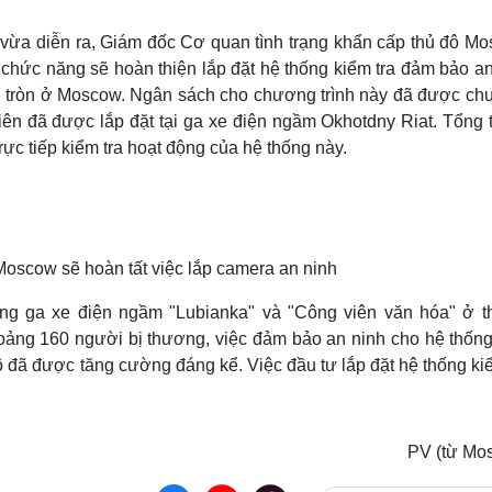
Lịch thi đấu bóng đá
Xe máy
Thế giới thể thao
Tư vấn
 vừa diễn ra, Giám đốc Cơ quan tình trạng khẩn cấp thủ đô Mo
eSports
V
 chức năng sẽ hoàn thiện lắp đặt hệ thống kiểm tra đảm bảo a
Hậu trường
g tròn ở Moscow. Ngân sách cho chương trình này đã được chu
Văn hóa
Giải trí
D
tiên đã được lắp đặt tại ga xe điện ngầm Okhotdny Riat. Tổng 
c tiếp kiểm tra hoạt động của hệ thống này.
Sân khấu - Điện ảnh
Nghệ sĩ
Văn học
Thời trang
Âm nhạc
Sao Việt
c
Di sản
oscow sẽ hoàn tất việc lắp camera an ninh
rong ga xe điện ngầm "Lubianka" và "Công viên văn hóa" ở t
ảng 160 người bị thương, việc đảm bảo an ninh cho hệ thống
 đã được tăng cường đáng kể. Việc đầu tư lắp đặt hệ thống ki
PV (từ Mo