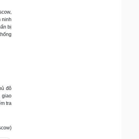
Doanh nghiệp 24h
Tin Công nghệ
Doanh nhân
Trải nghiệm
scow,
ì cộng đồng
Chuyển đổi số
n ninh
ẩn bị
u lịch
Podcast
thống
Tư vấn
Câu chuyện thời sự
Săn Tour
Đọc truyện đêm khuya
heck-in
Cửa sổ tình yêu
Kể chuyện cho bé
Hạt giống tâm hồn
hủ đô
 giao
ểm tra
scow)