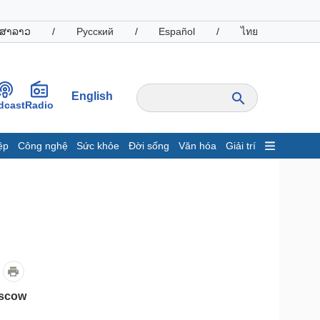
ສາລາວ
/
Русский
/
Español
/
ไทย
English
dcast
Radio
ệp
Công nghệ
Sức khỏe
Đời sống
Văn hóa
Giải trí
inh tế
Thị trường
ất động sản
Giá vàng
hởi nghiệp
Tiêu dùng
Tỷ giá
Chứng khoán
Giá cà phê
oanh nghiệp
Công nghệ
oscow
hông tin doanh nghiệp
Sành điệu