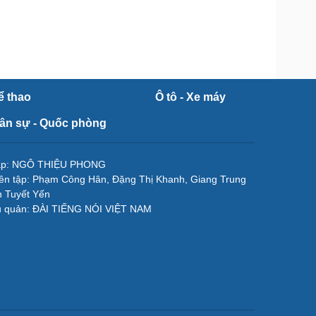
ể thao
Ô tô - Xe máy
ân sự - Quốc phòng
tập: NGÔ THIỆU PHONG
ên tập: Phạm Công Hân, Đặng Thị Khanh, Giang Trung
 Tuyết Yến
ủ quản: ĐÀI TIẾNG NÓI VIỆT NAM