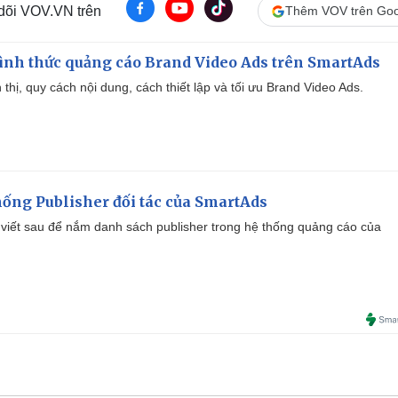
 dõi VOV.VN trên
Thêm VOV trên Goo
ình thức quảng cáo Brand Video Ads trên SmartAds
ển thị, quy cách nội dung, cách thiết lập và tối ưu Brand Video Ads.
ống Publisher đối tác của SmartAds
viết sau để nắm danh sách publisher trong hệ thống quảng cáo của