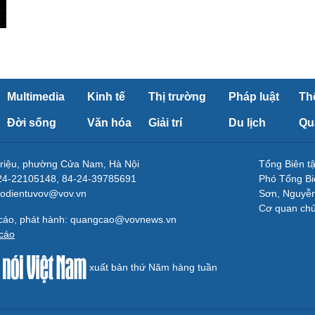
Multimedia
Kinh tế
Thị trường
Pháp luật
Th
Đời sống
Văn hóa
Giải trí
Du lịch
Qu
Triệu, phường Cửa Nam, Hà Nội
Tổng Biên 
-24-22105148, 84-24-39785691
Phó Tổng Bi
aodientuvov@vov.vn
Sơn, Nguyễn
Cơ quan ch
 cáo, phát hành: quangcao@vovnews.vn
cáo
xuất bản thứ Năm hàng tuần