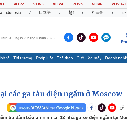
V1
VOV2
VOV3
VOV4
VOV5
VOV6
VOV GT
a Indonesia
/
日本語
/
ខ្មែរ
/
한국어
/
ພາ
Thứ Sáu, ngày 7 tháng 8 năm 2026
Po
inh tế
Thị trường
Pháp luật
Thể thao
Ô tô - Xe máy
Doanh nghi
Thế giới
Multimedia
K
Quan sát
Video
B
Cuộc sống đó đây
Ảnh
K
Hồ sơ
E-Magazine
tại các ga tàu điện ngầm ở Moscow
Infographic
Thể thao
Ô tô - Xe máy
D
kiểm tra đảm bảo an ninh tại 12 nhà ga xe điện ngầm tại M
Bóng đá
Ô tô
T