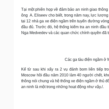
Tin nóng
Việt Nam
Tư vấn luật
Phân tích
Tại một phiên họp về đảm bảo an ninh giao thông
ông A. Eliseev cho biết, trong năm nay, lực lượng
tại 12 nhà ga xe điện ngầm trên tuyến đường vòn
Sức khỏe
Đời sống
đầu đủ. Trước đó, hệ thống kiểm tra an ninh đầu 
Nga Medvedev và các quan chức chính quyền đã trự
Dinh dưỡng - món ngon
Nhà đẹp
Cây thuốc
Blog
Sản phụ khoa
Tình yêu - Gia đình
Nhi khoa
Nam khoa
Làm đẹp - giảm cân
Các ga tàu điện ngầm ở M
Phòng mạch online
Ăn sạch sống khỏe
Kể từ sau khi xẩy ra 2 vụ đánh bom liên tiếp t
Moscow hồi đầu năm 2010 làm 40 người chết, kho
Cải chính
thông nói chung và hệ thống xe điện ngầm ở thủ đô
an ninh là một trong những hoạt động như vậy./.