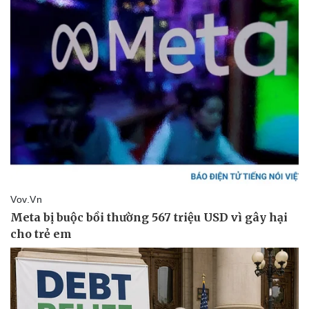
Sức khỏe
Đời sống
Dinh dưỡng - món ngon
Nhà đẹp
Cây thuốc
Blog
Sản phụ khoa
Tình yêu - Gia đình
Nhi khoa
Nam khoa
Làm đẹp - giảm cân
Phòng mạch online
Ăn sạch sống khỏe