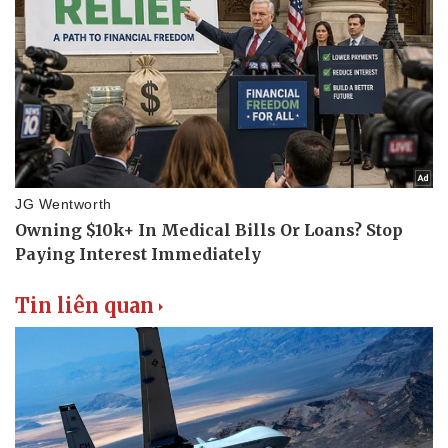
Tin liên quan
Văn hóa
Giải trí
Sân khấu - Điện ảnh
Nghệ sĩ
Văn học
Thời trang