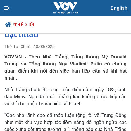
English
Nga - Mỹ thống nhất quan điểm
Iran không được tiếp cận vũ khí
THẾ GIỚI
/
hạt nhân
Thứ Tư, 08:51, 19/03/2025
Chính trị
Xã hội
VOV.VN - Theo Nhà Trắng, Tổng thống Mỹ Donald
Đảng
Tin 24h
Trump và Tổng thống Nga Vladimir Putin có chung
Tổ chức nhân sự
Dự báo thời tiết
quan điểm khi nói đến việc Iran tiếp cận vũ khí hạt
Quốc hội
Giáo dục
nhân.
Nhận diện sự thật
Dấu ấn VOV
Việc làm
Nhà Trắng cho biết, trong cuộc điện đàm ngày 18/3, lãnh
Biển đảo
đạo Mỹ và Nga đã nhất trí rằng Iran không được tiếp cận
vũ khí cho phép Tehran xóa sổ Israel.
"Các nhà lãnh đạo đã thảo luận rộng rãi về Trung Đông
như một khu vực hợp tác tiềm năng để ngăn ngừa các
cuộc xung đột trong tương lai", thông báo của Nhà Trắng