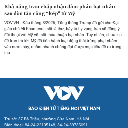
Khả năng Iran chấp nhận đàm phán hạt nhân
sau đòn tấn công “kép” từ Mỹ
VOV.VN - Đầu tháng 3/2025, Tổng thống Trump đã gửi cho Đại
giáo chủ Ali Khamenei một lá thư, bày tỏ hy vọng Iran sẽ đồng ý
đối thoại với Mỹ về một thỏa thuận hạt nhân. Tuy nhiên, chưa kịp
để Iran trả lời, Mỹ đã tiến hành loạt động thái trừng phạt nhắm
vào nước này, nhằm nhanh chóng đạt được mục tiêu đề ra trong
thư.
Cải chính
BÁO ĐIỆN TỬ TIẾNG NÓI VIỆT NAM
Trụ sở: 37 Bà Triệu, phường Cửa Nam, Hà Nội
Điện thoại: 84-24-22105148, 84-24-39785691