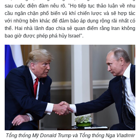
sau cuộc điện đàm nêu rõ. "Họ tiếp tục thảo luận về nhu
cầu ngăn chặn phổ biến vũ khí chiến lược và sẽ hợp tác
với những bên khác để đảm bảo áp dụng rộng rãi nhất có
thể. Hai nhà lãnh đạo chia sẻ quan điểm rằng Iran không
bao giờ được phép phá hủy Israel".
Tổng thống Mỹ Donald Trump và Tổng thống Nga Vladimir
Thế giới
Multimedia