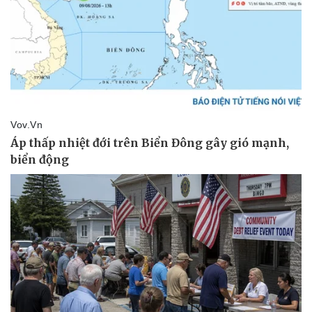
Thể thao
Ô tô - Xe máy
Bóng đá
Ô tô
Lịch thi đấu bóng đá
Xe máy
Thế giới thể thao
Tư vấn
eSports
Hậu trường