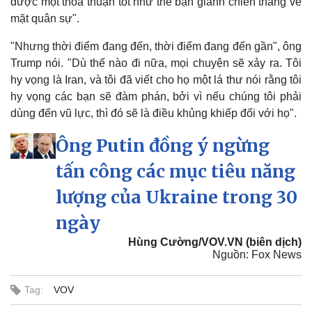
được một thỏa thuận tốt như thể bạn giành chiến thắng về
mặt quân sự".
"Nhưng thời điểm đang đến, thời điểm đang đến gần", ông
Trump nói. "Dù thế nào đi nữa, mọi chuyện sẽ xảy ra. Tôi
hy vọng là Iran, và tôi đã viết cho họ một lá thư nói rằng tôi
hy vọng các bạn sẽ đàm phán, bởi vì nếu chúng tôi phải
dùng đến vũ lực, thì đó sẽ là điều khủng khiếp đối với họ".
Ông Putin đồng ý ngừng
tấn công các mục tiêu năng
lượng của Ukraine trong 30
ngày
Hùng Cường/VOV.VN (biên dịch)
Nguồn: Fox News
Pháp luật
Quân sự - Quốc phòng
Tag:
VOV
Vụ án
Vũ khí
Tin nóng
Việt Nam