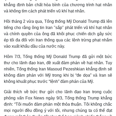
khẳng định bản chất hòa bình của chương trình hạt nhân
và không tìm cách phát triển vũ khí hạt nhân.
Hồi tháng 2 vừa qua, Tổng thống Mỹ Donald Trump đã lên
tiếng cho rằng ông tin Iran "sắp" phát triển vũ khí hạt nhân
và chính quyền của ông đã khôi phục chiến dịch gây sức
ép tối đa đối với Iran thông qua các lệnh trừng phạt nhắm
vào xuất khẩu dầu của nước này.
Kinh tế
Thị trường
Bất động sản
Giá vàng
Hôm 7/3, Tổng thống Mỹ Donald Trump đã gửi một bức
Khởi nghiệp
Tiêu dùng
thư cho lãnh đạo Iran, đề xuất đàm phán về hạt nhân. Tuy
Tỷ giá
nhiên, Tổng thống Iran Masoud Pezeshkian khẳng định sẽ
Chứng khoán
Giá cà phê
không đàm phán với Mỹ trong khi bị “đe dọa” và Iran sẽ
không khuất phục trước “lệnh” đàm phán của Mỹ.
Giải thích về bức thư gửi cho lãnh đạo Iran trong cuộc
phỏng vấn Fox News ngày 9/3, Tổng thống Trump khẳng
định: “Tôi muốn đàm phán một thỏa thuận. Tôi không chắc
mọi người đều đồng ý với tôi, nhưng chúng ta có thể đạt