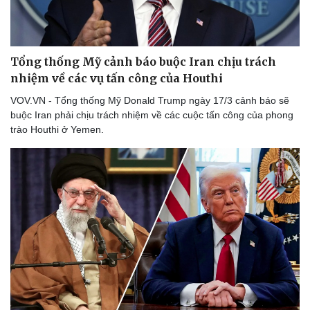
Tổng thống Mỹ cảnh báo buộc Iran chịu trách
nhiệm về các vụ tấn công của Houthi
Du lịch
Podcast
VOV.VN - Tổng thống Mỹ Donald Trump ngày 17/3 cảnh báo sẽ
Tư vấn
Câu chuyện thời sự
buộc Iran phải chịu trách nhiệm về các cuộc tấn công của phong
Săn Tour
Đọc truyện đêm khuya
trào Houthi ở Yemen.
check-in
Cửa sổ tình yêu
Kể chuyện cho bé
Hạt giống tâm hồn