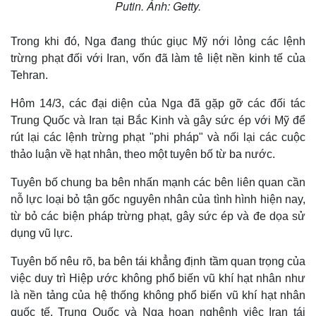
Putin. Ảnh: Getty.
Quan sát
Video
Cuộc sống đó đây
Ảnh
Hồ sơ
E-Magazine
Trong khi đó, Nga đang thúc giục Mỹ nới lỏng các lệnh
Infographic
trừng phạt đối với Iran, vốn đã làm tê liệt nền kinh tế của
Tehran.
Hôm 14/3, các đại diện của Nga đã gặp gỡ các đối tác
Trung Quốc và Iran tại Bắc Kinh và gây sức ép với Mỹ để
rút lại các lệnh trừng phạt "phi pháp" và nối lại các cuộc
thảo luận về hạt nhân, theo một tuyên bố từ ba nước.
Tuyên bố chung ba bên nhấn mạnh các bên liên quan cần
nỗ lực loại bỏ tận gốc nguyên nhân của tình hình hiện nay,
từ bỏ các biện pháp trừng phạt, gây sức ép và đe dọa sử
dụng vũ lực.
Tuyên bố nêu rõ, ba bên tái khẳng định tầm quan trọng của
việc duy trì Hiệp ước không phổ biến vũ khí hạt nhân như
là nền tảng của hệ thống không phổ biến vũ khí hạt nhân
quốc tế. Trung Quốc và Nga hoan nghênh việc Iran tái