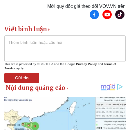
Tư vấn luật
Phân tích
Mời quý độc giả theo dõi VOV.VN trên
Viết bình luận
This site is protected by reCAPTCHA and the Google
Privacy Policy
and
Terms of
Service
apply.
Gửi tin