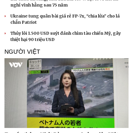
nghỉ vĩnh hằng sau 75 năm
Doanh nghiệp
Công nghệ
Ukraine tung quân bài giá rẻ FP-7x, “chia lửa” cho lá
Thông tin doanh nghiệp
Sành điệu
chắn Patriot
Doanh nghiệp 24h
Tin Công nghệ
Doanh nhân
Trải nghiệm
Thủy lôi 1.500 USD suýt đánh chìm tàu chiến Mỹ, gây
Vì cộng đồng
Chuyển đổi số
thiệt hại 90 triệu USD
NGƯỜI VIỆT