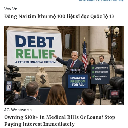
Kinh tế
Thị trường
Bất động sản
Giá vàng
Khởi nghiệp
Tiêu dùng
Tỷ giá
Chứng khoán
Giá cà phê