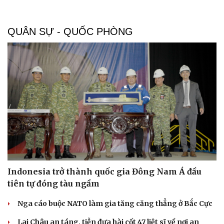
QUÂN SỰ - QUỐC PHÒNG
Indonesia trở thành quốc gia Đông Nam Á đầu
tiên tự đóng tàu ngầm
Nga cáo buộc NATO làm gia tăng căng thẳng ở Bắc Cực
Lai Châu an táng, tiễn đưa hài cốt 47 liệt sĩ về nơi an