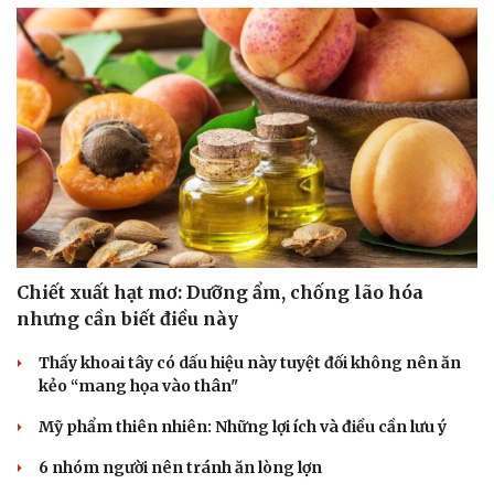
Chiết xuất hạt mơ: Dưỡng ẩm, chống lão hóa
Du lịch
Podcast
nhưng cần biết điều này
Tư vấn
Câu chuyện thời sự
Săn Tour
Đọc truyện đêm khuya
Thấy khoai tây có dấu hiệu này tuyệt đối không nên ăn
check-in
Cửa sổ tình yêu
kẻo “mang họa vào thân"
Kể chuyện cho bé
Hạt giống tâm hồn
Mỹ phẩm thiên nhiên: Những lợi ích và điều cần lưu ý
6 nhóm người nên tránh ăn lòng lợn