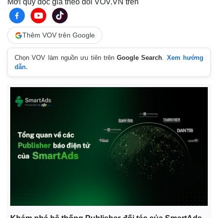
Mời quý độc giả theo dõi VOV.VN trên
Thêm VOV trên Google
Chọn VOV làm nguồn ưu tiên trên
Google Search
.
Xem hướng
dẫn.
Thế giới
Multimedia
Quan sát
Video
Cuộc sống đó đây
Ảnh
Hồ sơ
E-Magazine
Infographic