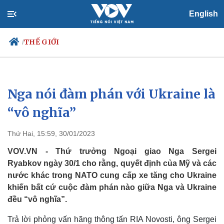
English
THẾ GIỚI
/
Nga nói đàm phán với Ukraine là
Chính trị
Xã hội
Đảng
Tin 24h
“vô nghĩa”
Tổ chức nhân sự
Dự báo thời tiết
Quốc hội
Giáo dục
Thứ Hai, 15:59, 30/01/2023
Nhận diện sự thật
Dấu ấn VOV
Việc làm
VOV.VN - Thứ trưởng Ngoại giao Nga Sergei
Biển đảo
Ryabkov ngày 30/1 cho rằng, quyết định của Mỹ và các
nước khác trong NATO cung cấp xe tăng cho Ukraine
khiến bất cứ cuộc đàm phán nào giữa Nga và Ukraine
đều “vô nghĩa”.
Trả lời phỏng vấn hãng thông tấn RIA Novosti, ông Sergei