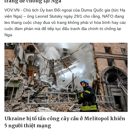
trang để chống lại Nga
VOV.VN - Chủ tịch Ủy ban Đối ngoại của Duma Quốc gia (tức Hạ
viện Nga) – ông Leonid Slutsky ngày 29/1 cho rằng, NATO đang
leo thang cuộc chạy đua vũ trang không phải vì hòa bình hay các
cuộc đàm phán mà để tiếp tục đấu tranh địa chính trị chống lại
Nga.
Ukraine bị tố tấn công cây cầu ở Melitopol khiến
5 người thiệt mạng