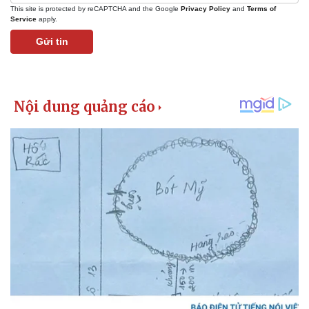
This site is protected by reCAPTCHA and the Google
Privacy Policy
and
Terms of
Service
apply.
Gửi tin