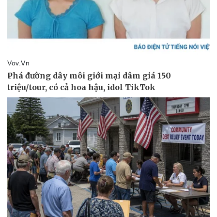
Pháp luật
Quân sự - Quốc phòng
Vụ án
Vũ khí
Tin nóng
Việt Nam