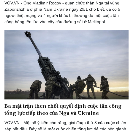
VOV.VN - Ông Vladimir Rogov - quan chức thân Nga tại vùng
Zaporizhzhia ở phía Nam Ukraine ngày 29/1 cho biết, đã có 5
người thiệt mạng và 4 người khác bị thương do một cuộc tấn
công bằng tên lửa vào cây cầu đường sắt ở Melitopol.
Ba mặt trận then chốt quyết định cuộc tấn công
tổng lực tiếp theo của Nga và Ukraine
VOV.VN - Một số ý kiến cho rằng, giai đoạn thứ 3 của cuộc chiến
Thể thao
Ô tô - Xe máy
sắp bắt đầu. Đây sẽ là một cuộc chiến tổng lực để các bên giành
Bóng đá
Ô tô