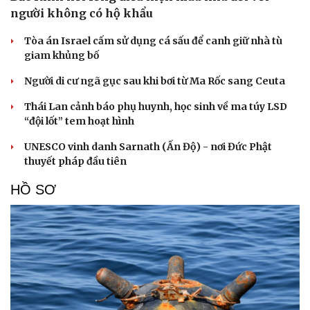
người không có hộ khẩu
Tòa án Israel cấm sử dụng cá sấu để canh giữ nhà tù
giam khủng bố
Người di cư ngã gục sau khi bơi từ Ma Rốc sang Ceuta
Thái Lan cảnh báo phụ huynh, học sinh về ma túy LSD
“đội lốt” tem hoạt hình
UNESCO vinh danh Sarnath (Ấn Độ) - nơi Đức Phật
thuyết pháp đầu tiên
HỒ SƠ
Cải chính