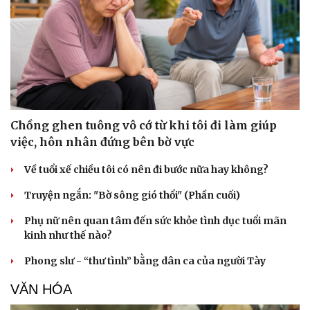
Sức khỏe
Đời sống
Dinh dưỡng - món ngon
Nhà đẹp
Cây thuốc
Blog
Sản phụ khoa
Tình yêu - Gia đình
Nhi khoa
Chồng ghen tuông vô cớ từ khi tôi đi làm giúp
Nam khoa
việc, hôn nhân đứng bên bờ vực
Làm đẹp - giảm cân
Phòng mạch online
Về tuổi xế chiều tôi có nên đi bước nữa hay không?
Ăn sạch sống khỏe
Truyện ngắn: "Bờ sông gió thổi" (Phần cuối)
Phụ nữ nên quan tâm đến sức khỏe tình dục tuổi mãn
kinh như thế nào?
Phong slư - “thư tình” bằng dân ca của người Tày
VĂN HÓA