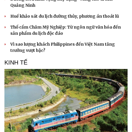
Quảng Ninh
Huế khảo sát du lịch đường thủy, phương án thoát lũ
Thổ cẩm Chăm Mỹ Nghiệp: Từ ngôn ngữ văn hóa đến
sản phẩm du lịch độc đáo
Vì sao lượng khách Philippines đến Việt Nam tăng
trưởng vượt bậc?
KINH TẾ
Văn hóa
Giải trí
Sân khấu - Điện ảnh
Nghệ sĩ
Văn học
Thời trang
Âm nhạc
Sao Việt
Di sản