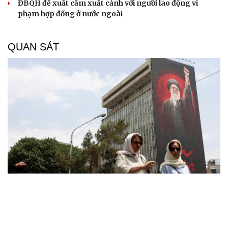
ĐBQH đề xuất cấm xuất cảnh với người lao động vi
phạm hợp đồng ở nước ngoài
QUAN SÁT
Thỏa thuận Hormuz sắp hoàn tất, Iran giục Mỹ
hành động
Rủi ro lớn của Iran khi cố dồn Mỹ vào góc tường