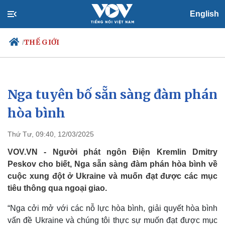
English
THẾ GIỚI
/
Nga tuyên bố sẵn sàng đàm phán
Chính trị
Xã hội
Đảng
Tin 24h
hòa bình
Tổ chức nhân sự
Dự báo thời tiết
Quốc hội
Giáo dục
Thứ Tư, 09:40, 12/03/2025
Nhận diện sự thật
Dấu ấn VOV
Việc làm
VOV.VN - Người phát ngôn Điện Kremlin Dmitry
Biển đảo
Peskov cho biết, Nga sẵn sàng đàm phán hòa bình về
cuộc xung đột ở Ukraine và muốn đạt được các mục
tiêu thông qua ngoại giao.
“Nga cởi mở với các nỗ lực hòa bình, giải quyết hòa bình
vấn đề Ukraine và chúng tôi thực sự muốn đạt được mục