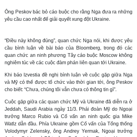
Ông Peskov bác bỏ cáo buộc cho rằng Nga đưa ra những
yêu cầu cao nhất để giải quyết xung đột Ukraine.
“Điều này không đúng”, quan chức Nga nói, khi được yêu
cầu bình luận về bài báo của Bloomberg, trong đó các
quan chức an ninh phương Tây cáo buộc Moscow không
nghiêm túc về các cuộc đàm phán liên quan tới Ukraine.
Khi báo Izvestia đề nghị bình luận về cuộc gặp giữa Nga
và Mỹ có thể được tổ chức vào thời gian tới, ông Peskov
cho biết: “Chưa, chúng tôi vẫn chưa có thông tin gì”.
Cuộc gặp giữa các quan chức Mỹ và Ukraine đã diễn ra ở
Jeddah, Saudi Arabia ngày 11/3. Phái đoàn Mỹ do Ngoại
trưởng Marco Rubio và Cố vấn an ninh quốc gia Mike
Watlz dẫn đầu. Phía Ukraine gồm Cố vấn của Tổng thống
Volodymyr Zelensky, ông Andrey Yermak, Ngoại trưởng