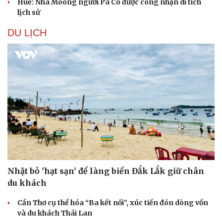
Huế: Nhà Moong người Pa Cô được công nhận di tích
lịch sử
DU LỊCH
Văn hóa
Giải trí
Sân khấu - Điện ảnh
Nghệ sĩ
Văn học
Thời trang
Nhặt bỏ 'hạt sạn' để làng biển Đắk Lắk giữ chân
Âm nhạc
Sao Việt
du khách
Di sản
Cần Thơ cụ thể hóa “Ba kết nối”, xúc tiến đón dòng vốn
và du khách Thái Lan