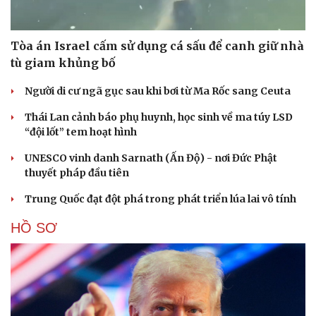
Tòa án Israel cấm sử dụng cá sấu để canh giữ nhà
tù giam khủng bố
Người di cư ngã gục sau khi bơi từ Ma Rốc sang Ceuta
Thái Lan cảnh báo phụ huynh, học sinh về ma túy LSD
“đội lốt” tem hoạt hình
UNESCO vinh danh Sarnath (Ấn Độ) - nơi Đức Phật
thuyết pháp đầu tiên
Trung Quốc đạt đột phá trong phát triển lúa lai vô tính
HỒ SƠ