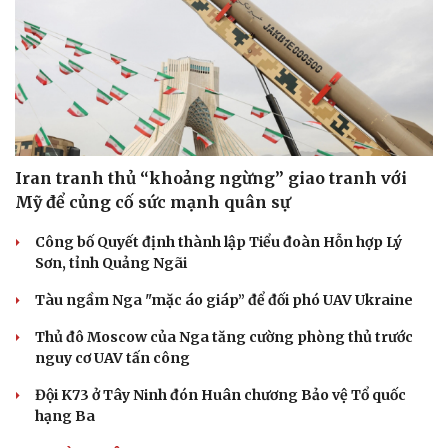
Doanh nghiệp
Công nghệ
Thông tin doanh nghiệp
Sành điệu
Doanh nghiệp 24h
Tin Công nghệ
Doanh nhân
Trải nghiệm
Iran tranh thủ “khoảng ngừng” giao tranh với
Vì cộng đồng
Chuyển đổi số
Mỹ để củng cố sức mạnh quân sự
Công bố Quyết định thành lập Tiểu đoàn Hỗn hợp Lý
Sơn, tỉnh Quảng Ngãi
Tàu ngầm Nga "mặc áo giáp” để đối phó UAV Ukraine
Thủ đô Moscow của Nga tăng cường phòng thủ trước
nguy cơ UAV tấn công
Đội K73 ở Tây Ninh đón Huân chương Bảo vệ Tổ quốc
hạng Ba