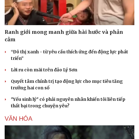
Ranh giới mong manh giữa hài hước và phản
cảm
“Đô thị xanh - từ yêu cầu thích ứng đến động lực phát
triển”
Lời ru còn mãi trên đảo Lý Sơn
Quyết tâm chính trị tạo động lực cho mục tiêu tăng
trưởng hai con số
"Yếu sinh lý" có phải nguyên nhân khiến tôi liên tiếp
thất bại trong chuyện yêu?
VĂN HÓA