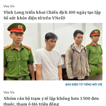
Vụ án
Vũ khí
Tin nóng
Việt Nam
Tư vấn luật
Phân tích