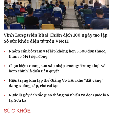
Vĩnh Long triển khai Chiến dịch 100 ngày tạo lập
Sổ sức khỏe điện tử trên VNeID
Nhóm cán bộ trạm y tế lập khống hơn 3.500 đơn thuốc,
tham ô 614 triệu đồng
Chọn hiệu trưởng sau sáp nhập trường: Trung thực và
liêm chính là điều tiên quyết
Hiện trạng khu tập thể Giảng Võ trên khu "đất vàng"
đang xuống cấp, chờ cải tạo
Du lịch
Podcast
Nước lũ gây ách tắc giao thông tại nhiều xã dọc Quốc lộ 6
Tư vấn
Câu chuyện thời sự
tại Sơn La
Săn Tour
Đọc truyện đêm khuya
check-in
Cửa sổ tình yêu
SỨC KHỎE
Kể chuyện cho bé