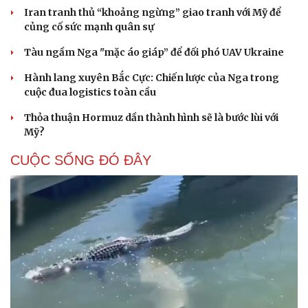
Iran tranh thủ “khoảng ngừng” giao tranh với Mỹ để
củng cố sức mạnh quân sự
Tàu ngầm Nga "mặc áo giáp” để đối phó UAV Ukraine
Hành lang xuyên Bắc Cực: Chiến lược của Nga trong
cuộc đua logistics toàn cầu
Thỏa thuận Hormuz dần thành hình sẽ là bước lùi với
Mỹ?
CUỘC SỐNG ĐÓ ĐÂY
Cải chính