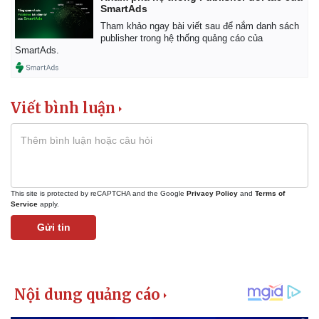
SmartAds
Tham khảo ngay bài viết sau để nắm danh sách
publisher trong hệ thống quảng cáo của
SmartAds.
Viết bình luận
This site is protected by reCAPTCHA and the Google
Privacy Policy
and
Terms of
Service
apply.
Gửi tin
Kinh tế
Thị trường
Bất động sản
Giá vàng
Khởi nghiệp
Tiêu dùng
Tỷ giá
Chứng khoán