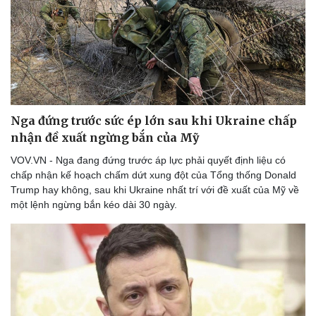
Thể thao
Ô tô - Xe máy
Bóng đá
Ô tô
Lịch thi đấu bóng đá
Xe máy
Thế giới thể thao
Tư vấn
eSports
Hậu trường
Nga đứng trước sức ép lớn sau khi Ukraine chấp
nhận đề xuất ngừng bắn của Mỹ
VOV.VN - Nga đang đứng trước áp lực phải quyết định liệu có
chấp nhận kế hoạch chấm dứt xung đột của Tổng thống Donald
Trump hay không, sau khi Ukraine nhất trí với đề xuất của Mỹ về
một lệnh ngừng bắn kéo dài 30 ngày.