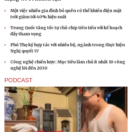
Một việc nhiều gia đình bỏ quên có thể khiến điện mặt
trời giảm tới 40% hiệu suất
Trung Quốc tăng tốc tự chủ chip tiên tiến với kế hoạch
đầy tham vọng
Phú Thọ ký hợp tác với nhiều bộ, ngành trong thực hiện
Sức khỏe
Đời sống
Nghị quyết 57
Dinh dưỡng - món ngon
Nhà đẹp
Cây thuốc
Blog
Công nghệ chiến lược: Mục tiêu làm chủ ít nhất 10 công
Sản phụ khoa
Tình yêu - Gia đình
nghệ lõi đến 2030
Nhi khoa
Nam khoa
PODCAST
Làm đẹp - giảm cân
Phòng mạch online
Ăn sạch sống khỏe