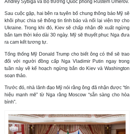
Andrey Sybiga và Bộ trưởng Quốc phòng Rustem Umerov.
Sau cuộc gặp, hai bên ra tuyên bố chung thông báo Mỹ sẽ
khôi phục chia sẻ thông tin tình báo và nối lại viện trợ cho
Ukraine. Trong khi đó, Kiev sẽ chấp nhận đề xuất ngừng
bắn tạm thời kéo dài 30 ngày. Mỹ sẽ thuyết phục Nga đưa
ra cam kết tương tự.
Tổng thống Mỹ Donald Trump cho biết ông có thể sẽ trao
đổi với người đồng cấp Nga Vladimir Putin ngay trong
tuần này về kế hoạch ngừng bắn do Kiev và Washington
soạn thảo.
Thế giới
Multimedia
Trước đó, nhà lãnh đạo Mỹ nói rằng ông đã nhận được “tín
Quan sát
Video
hiệu mạnh mẽ” từ Nga rằng Moscow “sẵn sàng cho hòa
Cuộc sống đó đây
Ảnh
bình”.
Hồ sơ
E-Magazine
Infographic