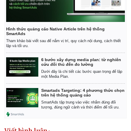
Infographic
Hình thức quảng cáo Native Article trên hệ thống
SmartAds
Tham khảo bài viết sau để nắm vị trí, quy cách nội dung, cách thiết
lập và tối ưu.
6 bước xây dựng media plan: từ nghiên
cứu đối thủ đến đo lường
Dưới đây là chi tiết các bước quan trọng để lập
một Media Plan.
Smartads Targeting: 4 phương thức chọn
trên hệ thống quảng cáo
SmartAds tập trung vào việc nhắm đúng đối
tượng, đúng ngữ cảnh và thời điểm để tối ưu.
Viết bình luận