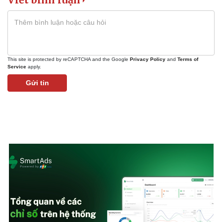
This site is protected by reCAPTCHA and the Google
Privacy Policy
and
Terms of
Service
apply.
Gửi tin