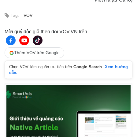
Tag:
VOV
Mời quý độc giả theo dõi VOV.VN trên
Thêm VOV trên Google
Chọn VOV làm nguồn ưu tiên trên
Google Search
.
Xem hướng
dẫn.
Thế giới
Multimedia
Quan sát
Video
Cuộc sống đó đây
Ảnh
Hồ sơ
E-Magazine