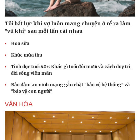
Tôi bất lực khi vợ luôn mang chuyện ở rể ra làm
"vũ khí" sau mỗi lần cãi nhau
Hoa sữa
Khúc mùa thu
Tình dục tuổi 40+: Khác gì tuổi đôi mươi và cách duy trì
đời sống viên mãn
Bảo đảm an ninh mạng gắn chặt "bảo vệ hệ thống" và
"bảo vệ con người"
VĂN HÓA