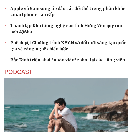
Apple và Samsung áp đảo các đối thủ trong phân khúc
smartphone cao cấp
Thành lập Khu Công nghệ cao tỉnh Hưng Yên quy mô
hơn 496ha
Phê duyệt Chương trình KHCN và đổi mới sáng tạo quốc
gia về công nghệ chiến lược
Bắc Kinh triển khai “nhân viên” robot tại các công viên
PODCAST
Thể thao
Ô tô - Xe máy
Bóng đá
Ô tô
Lịch thi đấu bóng đá
Xe máy
Thế giới thể thao
Tư vấn
eSports
Hậu trường