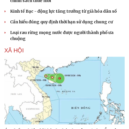
chính sách thuế mới
Kinh tế Bạc - động lực tăng trưởng từ già hóa dân số
Cần hiểu đúng quy định thời hạn sử dụng chung cư
Loại rau rừng mọng nước được người thành phố ưa
chuộng
XÃ HỘI
Sức khỏe
Đời sống
Dinh dưỡng - món ngon
Nhà đẹp
Cây thuốc
Blog
Sản phụ khoa
Tình yêu - Gia đình
Nhi khoa
Nam khoa
Làm đẹp - giảm cân
Phòng mạch online
Ăn sạch sống khỏe