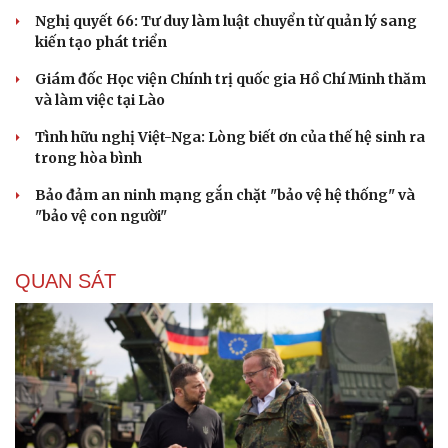
Lý do ông Trump được xem là tư lệnh chiến lược
hiệu quả
Chiến lược lợi hại của Iran nhằm làm suy yếu Mỹ và Tổng
thống Trump
Chuyện gì sẽ xảy ra nếu phát xít Đức xâm lược Anh vào
năm 1940?
Tại sao Mỹ bất ngờ ngừng ném bom Iran dù ông
Trump từng rất cả quyết?
Biệt đội UAV tử thần của Ukraine chuyên tấn công tàu
Nga trên biển
CHÍNH TRỊ