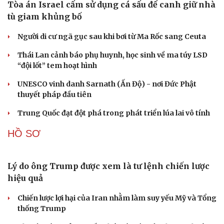
QUAN SÁT
Khủng hoảng tên lửa Patriot đẩy NATO vào thế
lưỡng nan chiến lược
Đột phá hiếm hoi tại Gaza giữa những hoài nghi
Mỹ sẽ có học thuyết hạt nhân mới đối phó với Trung
Quốc và Nga