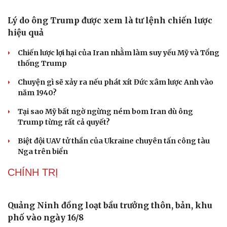
Thái Lan cảnh báo phụ huynh, học sinh về ma túy LSD
“đội lốt” tem hoạt hình
Du lịch
Podcast
UNESCO vinh danh Sarnath (Ấn Độ) - nơi Đức Phật
thuyết pháp đầu tiên
Tư vấn
Câu chuyện thời sự
Săn Tour
Đọc truyện đêm khuya
Trung Quốc đạt đột phá trong phát triển lúa lai vô tính
check-in
Cửa sổ tình yêu
Kể chuyện cho bé
HỒ SƠ
Hạt giống tâm hồn