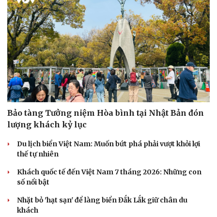
Doanh nghiệp
Công nghệ
Thông tin doanh nghiệp
Sành điệu
Doanh nghiệp 24h
Tin Công nghệ
Doanh nhân
Trải nghiệm
Vì cộng đồng
Chuyển đổi số
Bảo tàng Tưởng niệm Hòa bình tại Nhật Bản đón
lượng khách kỷ lục
Du lịch biển Việt Nam: Muốn bứt phá phải vượt khỏi lợi
thế tự nhiên
Khách quốc tế đến Việt Nam 7 tháng 2026: Những con
số nổi bật
Nhặt bỏ 'hạt sạn' để làng biển Đắk Lắk giữ chân du
khách