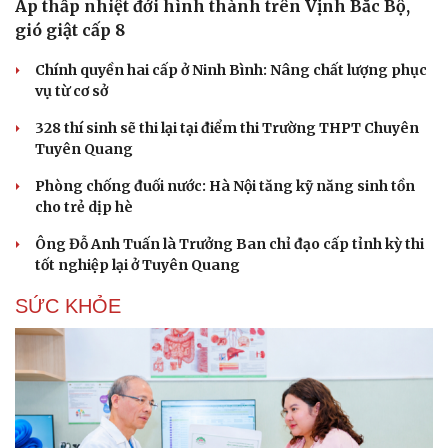
Áp thấp nhiệt đới hình thành trên Vịnh Bắc Bộ,
gió giật cấp 8
Chính quyền hai cấp ở Ninh Bình: Nâng chất lượng phục
vụ từ cơ sở
328 thí sinh sẽ thi lại tại điểm thi Trường THPT Chuyên
Tuyên Quang
Phòng chống đuối nước: Hà Nội tăng kỹ năng sinh tồn
cho trẻ dịp hè
Ông Đỗ Anh Tuấn là Trưởng Ban chỉ đạo cấp tỉnh kỳ thi
tốt nghiệp lại ở Tuyên Quang
SỨC KHỎE