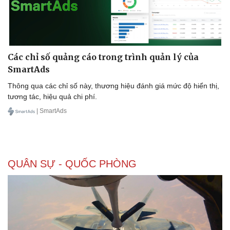
Kinh tế
Thị trường
Bất động sản
Giá vàng
Khởi nghiệp
Tiêu dùng
Các chỉ số quảng cáo trong trình quản lý của
Tỷ giá
SmartAds
Chứng khoán
Thông qua các chỉ số này, thương hiệu đánh giá mức độ hiển thị,
Giá cà phê
tương tác, hiệu quả chi phí.
| SmartAds
QUÂN SỰ - QUỐC PHÒNG