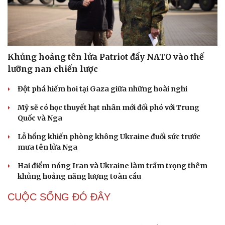
Quảng Ninh đồng loạt bầu trưởng thôn, bản, khu
phố vào ngày 16/8
Nghị quyết 66: Tư duy làm luật chuyển từ quản lý sang
kiến tạo phát triển
Cải chính
Giám đốc Học viện Chính trị quốc gia Hồ Chí Minh thăm
và làm việc tại Lào
Tình hữu nghị Việt-Nga: Lòng biết ơn của thế hệ sinh ra
trong hòa bình
Bảo đảm an ninh mạng gắn chặt "bảo vệ hệ thống" và
"bảo vệ con người"