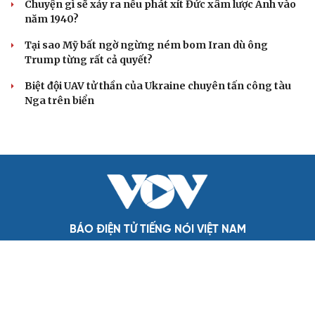
Lỗ hổng khiến phòng không Ukraine đuối sức trước
mưa tên lửa Nga
Hai điểm nóng Iran và Ukraine làm trầm trọng thêm
khủng hoảng năng lượng toàn cầu
CUỘC SỐNG ĐÓ ĐÂY
Tòa án Israel cấm sử dụng cá sấu để canh giữ nhà
tù giam khủng bố