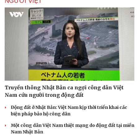
NGƯỜI VIỆT
Pháp luật
Quân sự - Quốc phòng
Vụ án
Vũ khí
Tin nóng
Việt Nam
Truyền thông Nhật Bản ca ngợi công dân Việt
Tư vấn luật
Phân tích
Nam cứu người trong động đất
Động đất ở Nhật Bản: Việt Nam kịp thời triển khai các
biện pháp bảo hộ công dân
Một công dân Việt Nam thiệt mạng do động đất tại miền
Nam Nhật Bản