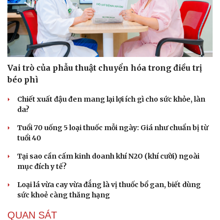
Vai trò của phẫu thuật chuyển hóa trong điều trị
béo phì
Chiết xuất đậu đen mang lại lợi ích gì cho sức khỏe, làn
da?
Tuổi 70 uống 5 loại thuốc mỗi ngày: Giá như chuẩn bị từ
tuổi 40
Tại sao cần cấm kinh doanh khí N2O (khí cười) ngoài
mục đích y tế?
Loại lá vừa cay vừa đắng là vị thuốc bổ gan, biết dùng
sức khoẻ càng thăng hạng
Văn hóa
Giải trí
Sân khấu - Điện ảnh
Nghệ sĩ
QUAN SÁT
Văn học
Thời trang