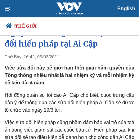
English
THẾ GIỚI
/
Ngày 19/3 trưng cầu dân ý về sửa
đổi hiến pháp tại Ai Cập
Thứ Bảy, 16:42, 05/03/2011
Chính trị
Xã hội
Đảng
Tin 24h
Việc sửa đổi này sẽ giới hạn thời gian nắm quyền của
Tổ chức nhân sự
Dự báo thời tiết
Tổng thống nhiều nhất là hai nhiệm kỳ và mỗi nhiệm kỳ
Quốc hội
Giáo dục
sẽ kéo dài 4 năm.
Nhận diện sự thật
Dấu ấn VOV
Việc làm
Hội đồng quân sự tối cao Ai Cập cho biết, cuộc trưng cầu
Biển đảo
dân ý để thông qua các sửa đổi hiến pháp Ai Cập sẽ được
tổ chức vào ngày 19/3 tới.
Việc sửa đổi hiến pháp cũng nhằm đảm bảo vai trò của toà
án trong việc giám sát các cuộc bầu cử. Hiến pháp sau khi
sửa đổi sẽ tạo điều kiện dễ dàng hơn cho công dân Ai Cập