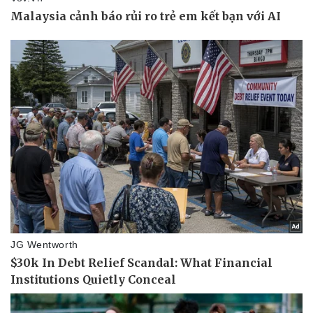
Kinh tế
Thị trường
Bất động sản
Giá vàng
Khởi nghiệp
Tiêu dùng
Tỷ giá
Chứng khoán