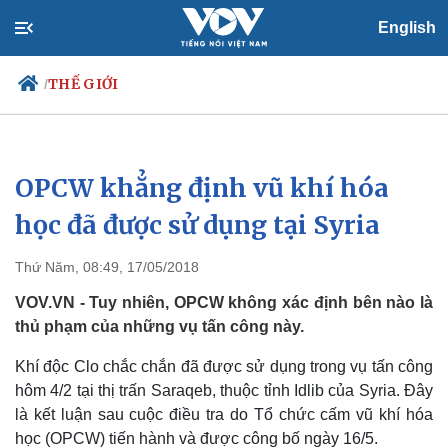
English
THẾ GIỚI
/
OPCW khẳng định vũ khí hóa
Chính trị
Xã hội
Đảng
Tin 24h
học đã được sử dụng tại Syria
Tổ chức nhân sự
Dự báo thời tiết
Quốc hội
Giáo dục
Thứ Năm, 08:49, 17/05/2018
Nhận diện sự thật
Dấu ấn VOV
Việc làm
VOV.VN - Tuy nhiên, OPCW không xác định bên nào là
Biển đảo
thủ phạm của những vụ tấn công này.
Khí độc Clo chắc chắn đã được sử dụng trong vụ tấn công
hôm 4/2 tại thị trấn Saraqeb, thuộc tỉnh Idlib của Syria. Đây
là kết luận sau cuộc điều tra do Tổ chức cấm vũ khí hóa
học (OPCW) tiến hành và được công bố ngày 16/5.