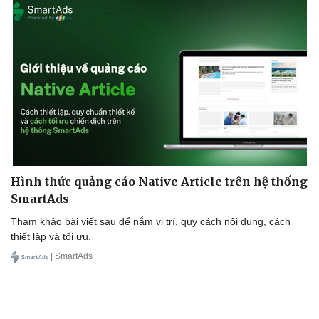
Thể thao
Ô tô - Xe máy
Bóng đá
Ô tô
Lịch thi đấu bóng đá
Xe máy
Thế giới thể thao
Tư vấn
eSports
Hậu trường
Hình thức quảng cáo Native Article trên hệ thống
SmartAds
Tham khảo bài viết sau để nắm vị trí, quy cách nội dung, cách
thiết lập và tối ưu.
| SmartAds