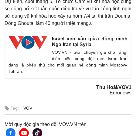
Dự kiến, cuối tháng 5, Tổ chức Cấm vũ khí hóa học cũng
sẽ công bố kết luận cuộc điều tra về vụ tấn công tình nghi
sử dụng vũ khí hóa học xảy ra hôm 7/4 tại thị trấn Douma,
Đông Ghouta, làm 40 người thiệt mạng./.
Israel xen vào giữa đồng minh
Nga-Iran tại Syria
VOV.VN - Giới chuyên gia cho rằng,
diễn biến xung đột mới Israel-Iran
đang là phép thử cho mối quan hệ đồng minh Moscow-
Tehran.
Thu Hoài/VOV1
Euronews
Tag:
VOV
Mời quý độc giả theo dõi VOV.VN trên