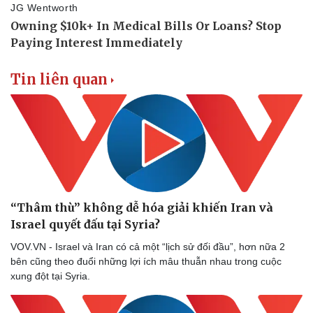
Vụ án
Vũ khí
Tin nóng
Việt Nam
Tư vấn luật
Phân tích
Tin liên quan
“Thâm thù” không dễ hóa giải khiến Iran và
Israel quyết đấu tại Syria?
VOV.VN - Israel và Iran có cả một “lịch sử đối đầu”, hơn nữa 2
bên cũng theo đuổi những lợi ích mâu thuẫn nhau trong cuộc
xung đột tại Syria.