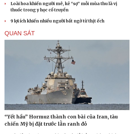
Loài hoa khiến người mê, kẻ “sợ” mỗi mùa thu là vị
thuốc trong y học cổ truyền
9 lợi ích khiến nhiều người bất ngờ từ thịt ếch
QUAN SÁT
Du lịch
Podcast
Tư vấn
Câu chuyện thời sự
“Yết hầu” Hormuz thành con bài của Iran, tàu
Săn Tour
Đọc truyện đêm khuya
chiến Mỹ bị đặt trước lằn ranh đỏ
check-in
Cửa sổ tình yêu
Kể chuyện cho bé