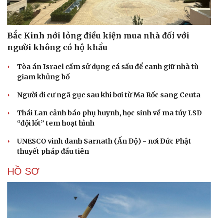
Bắc Kinh nới lỏng điều kiện mua nhà đối với
người không có hộ khẩu
Tòa án Israel cấm sử dụng cá sấu để canh giữ nhà tù
giam khủng bố
Người di cư ngã gục sau khi bơi từ Ma Rốc sang Ceuta
Thái Lan cảnh báo phụ huynh, học sinh về ma túy LSD
“đội lốt” tem hoạt hình
UNESCO vinh danh Sarnath (Ấn Độ) - nơi Đức Phật
thuyết pháp đầu tiên
HỒ SƠ