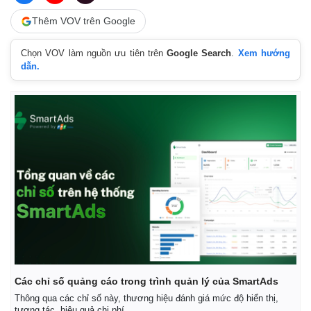
Thêm VOV trên Google
Chọn VOV làm nguồn ưu tiên trên
Google Search
.
Xem hướng
dẫn.
Thế giới
Multimedia
Quan sát
Video
Cuộc sống đó đây
Ảnh
Hồ sơ
E-Magazine
Infographic
Các chỉ số quảng cáo trong trình quản lý của SmartAds
Thông qua các chỉ số này, thương hiệu đánh giá mức độ hiển thị,
tương tác, hiệu quả chi phí.