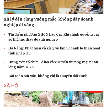
Xử lý đến cùng vướng mắc, không đẩy doanh
nghiệp đi vòng
Thí điểm phường XHCN Lào Cai: Khi chính quyền xoay
sở thủ tục thay doanh nghiệp
Đà Nẵng: Phát hiện và xử lý vụ kinh doanh lô than hoạt
tính nhập lậu
Hưng Yên tổ chức Lễ hội và xúc tiến thương mại nhãn
lồng năm 2026
Văn hóa
Giải trí
Bài toán hút vốn, không chỉ là chuyển đổi xanh
Sân khấu - Điện ảnh
Nghệ sĩ
Văn học
Thời trang
XÃ HỘI
Âm nhạc
Sao Việt
Di sản