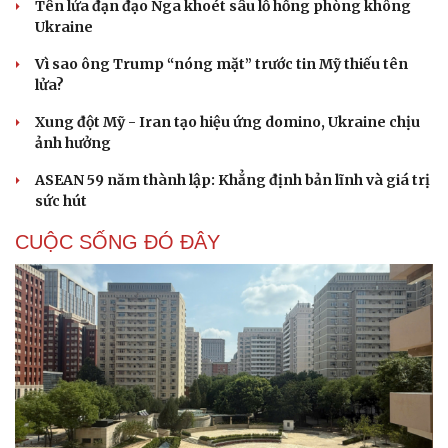
Tên lửa đạn đạo Nga khoét sâu lỗ hổng phòng không
Hạt giống tâm hồn
Ukraine
Vì sao ông Trump “nóng mặt” trước tin Mỹ thiếu tên
lửa?
Xung đột Mỹ - Iran tạo hiệu ứng domino, Ukraine chịu
ảnh hưởng
ASEAN 59 năm thành lập: Khẳng định bản lĩnh và giá trị
sức hút
CUỘC SỐNG ĐÓ ĐÂY