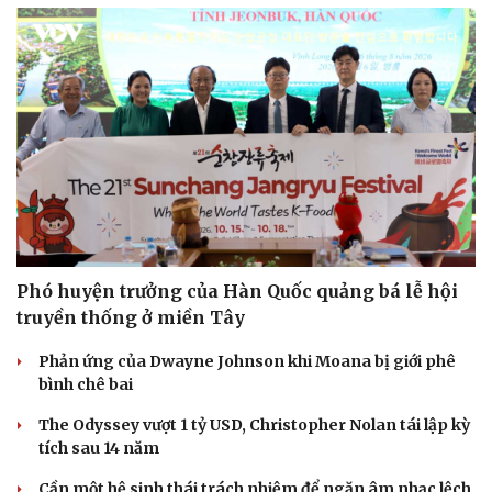
Sức khỏe
Đời sống
Dinh dưỡng - món ngon
Nhà đẹp
Cây thuốc
Blog
Sản phụ khoa
Tình yêu - Gia đình
Nhi khoa
Phó huyện trưởng của Hàn Quốc quảng bá lễ hội
Nam khoa
Làm đẹp - giảm cân
truyền thống ở miền Tây
Phòng mạch online
Ăn sạch sống khỏe
Phản ứng của Dwayne Johnson khi Moana bị giới phê
bình chê bai
The Odyssey vượt 1 tỷ USD, Christopher Nolan tái lập kỳ
tích sau 14 năm
Cần một hệ sinh thái trách nhiệm để ngăn âm nhạc lệch