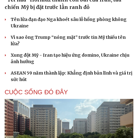
chiến Mỹ bị đặt trước lằn ranh đỏ
Tên lửa đạn đạo Nga khoét sâu lỗ hổng phòng không
Ukraine
Vì sao ông Trump “nóng mặt” trước tin Mỹ thiếu tên
lửa?
Xung đột Mỹ - Iran tạo hiệu ứng domino, Ukraine chịu
ảnh hưởng
ASEAN 59 năm thành lập: Khẳng định bản lĩnh và giá trị
sức hút
CUỘC SỐNG ĐÓ ĐÂY