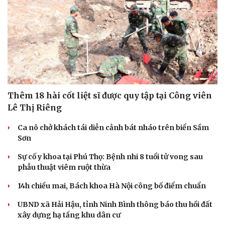
Thêm 18 hài cốt liệt sĩ được quy tập tại Công viên
Lê Thị Riêng
Ca nô chở khách tái diễn cảnh bát nháo trên biển Sầm
Sơn
Sự cố y khoa tại Phú Thọ: Bệnh nhi 8 tuổi tử vong sau
phẫu thuật viêm ruột thừa
14h chiều mai, Bách khoa Hà Nội công bố điểm chuẩn
UBND xã Hải Hậu, tỉnh Ninh Bình thông báo thu hồi đất
xây dựng hạ tầng khu dân cư