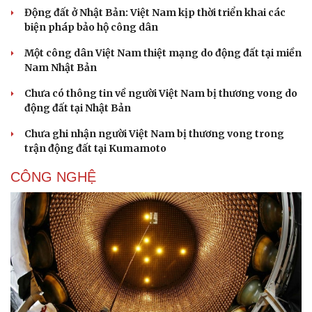
Động đất ở Nhật Bản: Việt Nam kịp thời triển khai các
biện pháp bảo hộ công dân
Một công dân Việt Nam thiệt mạng do động đất tại miền
Doanh nghiệp
Công nghệ
Nam Nhật Bản
Thông tin doanh nghiệp
Sành điệu
Chưa có thông tin về người Việt Nam bị thương vong do
Doanh nghiệp 24h
Tin Công nghệ
động đất tại Nhật Bản
Doanh nhân
Trải nghiệm
Vì cộng đồng
Chuyển đổi số
Chưa ghi nhận người Việt Nam bị thương vong trong
trận động đất tại Kumamoto
CÔNG NGHỆ