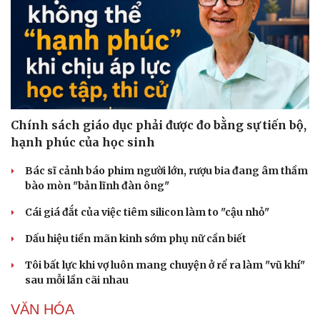
Chính sách giáo dục phải được đo bằng sự tiến bộ,
hạnh phúc của học sinh
Bác sĩ cảnh báo phim người lớn, rượu bia đang âm thầm
bào mòn "bản lĩnh đàn ông"
Cái giá đắt của việc tiêm silicon làm to "cậu nhỏ"
Dấu hiệu tiền mãn kinh sớm phụ nữ cần biết
Tôi bất lực khi vợ luôn mang chuyện ở rể ra làm "vũ khí"
sau mỗi lần cãi nhau
VĂN HÓA