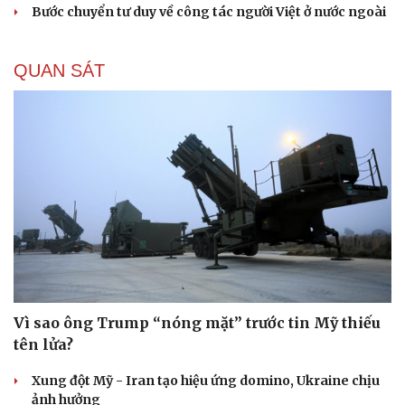
Quy định mới về kết hợp an ninh trong phát triển
kinh tế - xã hội
Cải chính
Chuyển chủ trương đối ngoại thành hành động cụ thể
Tổng Bí thư, Chủ tịch nước: Chuyển mạnh từ quản lý tiến
độ sang quản trị kết quả
Đối ngoại linh hoạt dựa trên nền tảng chính trị vững
chắc
Bước chuyển tư duy về công tác người Việt ở nước ngoài