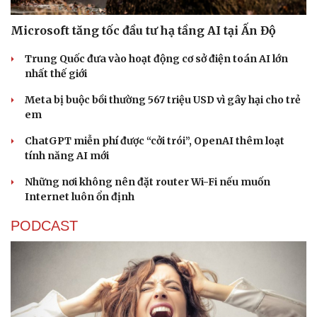
Microsoft tăng tốc đầu tư hạ tầng AI tại Ấn Độ
Trung Quốc đưa vào hoạt động cơ sở điện toán AI lớn
nhất thế giới
Meta bị buộc bồi thường 567 triệu USD vì gây hại cho trẻ
em
ChatGPT miễn phí được “cởi trói”, OpenAI thêm loạt
tính năng AI mới
Những nơi không nên đặt router Wi-Fi nếu muốn
Internet luôn ổn định
PODCAST
Thể thao
Ô tô - Xe máy
Bóng đá
Ô tô
Lịch thi đấu bóng đá
Xe máy
Thế giới thể thao
Tư vấn
eSports