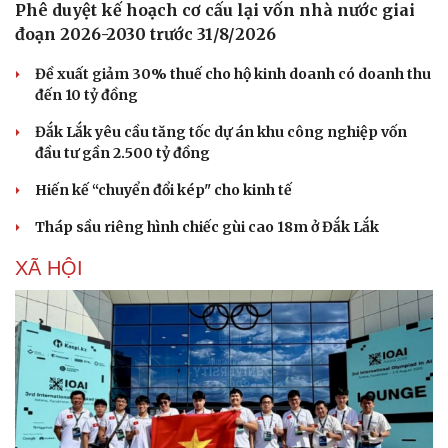
Phê duyệt kế hoạch cơ cấu lại vốn nhà nước giai
đoạn 2026-2030 trước 31/8/2026
Đề xuất giảm 30% thuế cho hộ kinh doanh có doanh thu
đến 10 tỷ đồng
Đắk Lắk yêu cầu tăng tốc dự án khu công nghiệp vốn
đầu tư gần 2.500 tỷ đồng
Hiến kế “chuyển đổi kép" cho kinh tế
Sức khỏe
Đời sống
Dinh dưỡng - món ngon
Nhà đẹp
Tháp sầu riêng hình chiếc gùi cao 18m ở Đắk Lắk
Cây thuốc
Blog
Sản phụ khoa
Tình yêu - Gia đình
XÃ HỘI
Nhi khoa
Nam khoa
Làm đẹp - giảm cân
Phòng mạch online
Ăn sạch sống khỏe