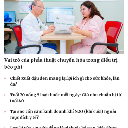
Vai trò của phẫu thuật chuyển hóa trong điều trị
béo phì
Chiết xuất đậu đen mang lại lợi ích gì cho sức khỏe, làn
da?
Tuổi 70 uống 5 loại thuốc mỗi ngày: Giá như chuẩn bị từ
tuổi 40
Tại sao cần cấm kinh doanh khí N2O (khí cười) ngoài
mục đích y tế?
Văn hóa
Giải trí
Sân khấu - Điện ảnh
Nghệ sĩ
Loại lá vừa cay vừa đắng là vị thuốc bổ gan, biết dùng