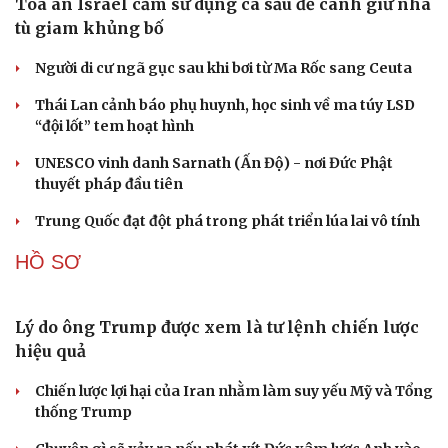
Tòa án Israel cấm sử dụng cá sấu để canh giữ nhà
tù giam khủng bố
Người di cư ngã gục sau khi bơi từ Ma Rốc sang Ceuta
Thái Lan cảnh báo phụ huynh, học sinh về ma túy LSD
Du lịch
Podcast
“đội lốt” tem hoạt hình
Tư vấn
Câu chuyện thời sự
Săn Tour
Đọc truyện đêm khuya
UNESCO vinh danh Sarnath (Ấn Độ) - nơi Đức Phật
check-in
Cửa sổ tình yêu
thuyết pháp đầu tiên
Kể chuyện cho bé
Trung Quốc đạt đột phá trong phát triển lúa lai vô tính
Hạt giống tâm hồn
HỒ SƠ