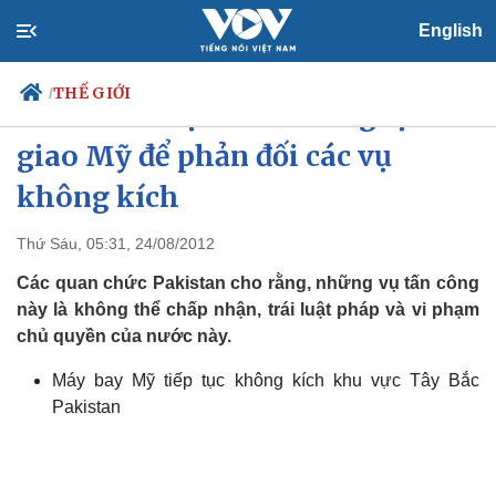
English
THẾ GIỚI
/
Pakistan triệu hồi nhà ngoại
giao Mỹ để phản đối các vụ
không kích
Chính trị
Xã hội
Đảng
Tin 24h
Thứ Sáu, 05:31, 24/08/2012
Tổ chức nhân sự
Dự báo thời tiết
Các quan chức Pakistan cho rằng, những vụ tấn công
Quốc hội
Giáo dục
Nhận diện sự thật
Dấu ấn VOV
này là không thể chấp nhận, trái luật pháp và vi phạm
Việc làm
chủ quyền của nước này.
Biển đảo
Máy bay Mỹ tiếp tục không kích khu vực Tây Bắc
Pakistan