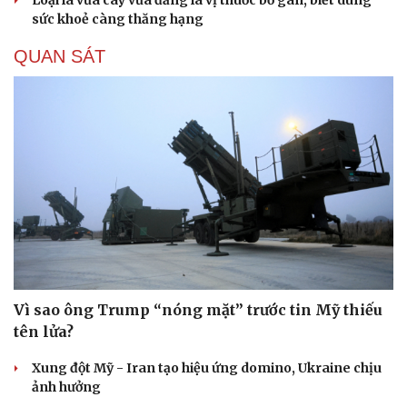
Văn học
Thời trang
sức khoẻ càng thăng hạng
Âm nhạc
Sao Việt
QUAN SÁT
Di sản
Vì sao ông Trump “nóng mặt” trước tin Mỹ thiếu
tên lửa?
Xung đột Mỹ - Iran tạo hiệu ứng domino, Ukraine chịu
ảnh hưởng