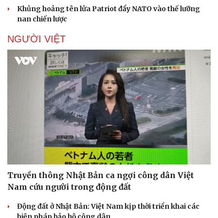
Khủng hoảng tên lửa Patriot đẩy NATO vào thế lưỡng
nan chiến lược
NGƯỜI VIỆT
Pháp luật
Quân sự - Quốc phòng
Vụ án
Vũ khí
Tin nóng
Việt Nam
Tư vấn luật
Phân tích
Truyền thông Nhật Bản ca ngợi công dân Việt
Nam cứu người trong động đất
Động đất ở Nhật Bản: Việt Nam kịp thời triển khai các
biện pháp bảo hộ công dân