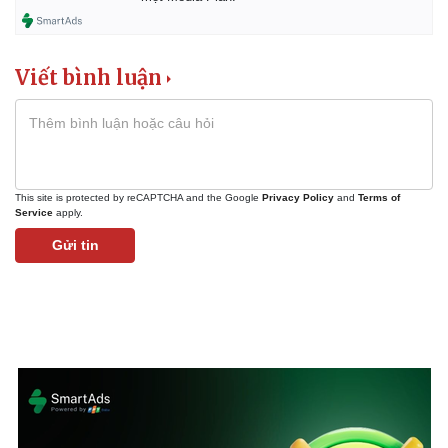
Viết bình luận
This site is protected by reCAPTCHA and the Google
Privacy Policy
and
Terms of
Service
apply.
Gửi tin