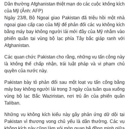
Dân thường Afghanistan thiệt mạn do các cuộc không kích
của Mỹ (Ảnh: AFP)
Ngày 23/8, Bộ Ngoại giao Pakistan đã triệu hồi một nhà
ngoại giao cấp cao của Mỹ để phản đối các vụ không kích
bằng máy bay không người lái mới đây của Mỹ nhằm vào
phiến quân tại vùng bộ lạc phía Tây bắc giáp ranh với
Afghanistan.
Các quan chức Pakistan cho rằng, những vụ tấn công này
là không thể chấp nhận, trái luật pháp và vi phạm chủ
quyền của nước này.
Pakistan bày tỏ phản đối sau một loạt vụ tấn công bằng
máy bay không người lái trong 3 ngày của tuần qua xuống
vùng bộ lạc Bắc Waziristan, nơi trú ẩn của phiến quân
Taliban.
Những vụ không kích kiểu này gây phản ứng dữ dội tại
Pakistan vì thương vong chủ yếu là dân thường. Các vụ
không kích này cũng làm xói mòn quan hệ đồng minh giữa