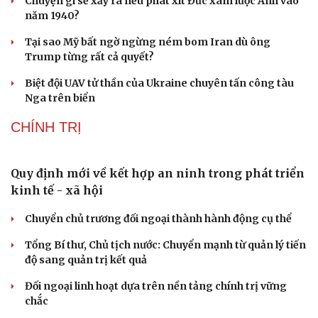
Lý do ông Trump được xem là tư lệnh chiến lược
hiệu quả
Chiến lược lợi hại của Iran nhằm làm suy yếu Mỹ và Tổng
thống Trump
Chuyện gì sẽ xảy ra nếu phát xít Đức xâm lược Anh vào
năm 1940?
Tại sao Mỹ bất ngờ ngừng ném bom Iran dù ông
Trump từng rất cả quyết?
Biệt đội UAV tử thần của Ukraine chuyên tấn công tàu
Nga trên biển
CHÍNH TRỊ