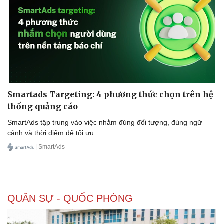
Kinh tế
Thị trường
Bất động sản
Giá vàng
Khởi nghiệp
Tiêu dùng
Tỷ giá
Chứng khoán
Giá cà phê
Smartads Targeting: 4 phương thức chọn trên hệ
thống quảng cáo
SmartAds tập trung vào việc nhắm đúng đối tượng, đúng ngữ
cảnh và thời điểm để tối ưu.
| SmartAds
QUÂN SỰ - QUỐC PHÒNG