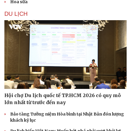
Hoa sữa
DU LỊCH
Doanh nghiệp
Công nghệ
Thông tin doanh nghiệp
Sành điệu
Doanh nghiệp 24h
Tin Công nghệ
Doanh nhân
Trải nghiệm
Vì cộng đồng
Chuyển đổi số
Hội chợ Du lịch quốc tế TP.HCM 2026 có quy mô
lớn nhất từ trước đến nay
Bảo tàng Tưởng niệm Hòa bình tại Nhật Bản đón lượng
khách kỷ lục