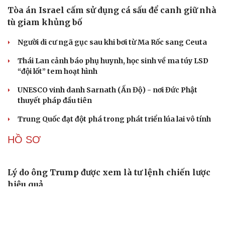
ASEAN 59 năm thành lập: Khẳng định bản lĩnh và giá trị
sức hút
Khủng hoảng tên lửa Patriot đẩy NATO vào thế lưỡng
nan chiến lược
Đột phá hiếm hoi tại Gaza giữa những hoài nghi
CUỘC SỐNG ĐÓ ĐÂY