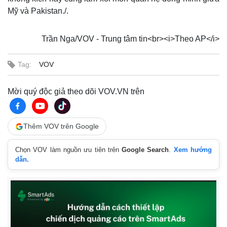
Mỹ và Pakistan./.
Trần Nga/VOV - Trung tâm tin<br><i>Theo AP</i>
Tag:
VOV
Mời quý độc giả theo dõi VOV.VN trên
Thêm VOV trên Google
Chọn VOV làm nguồn ưu tiên trên
Google Search
.
Xem hướng
dẫn.
Thế giới
Multimedia
Quan sát
Video
Cuộc sống đó đây
Ảnh
Hồ sơ
E-Magazine