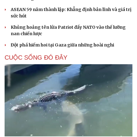
QUAN SÁT
Vì sao ông Trump “nóng mặt” trước tin Mỹ thiếu
tên lửa?
Xung đột Mỹ - Iran tạo hiệu ứng domino, Ukraine chịu
ảnh hưởng