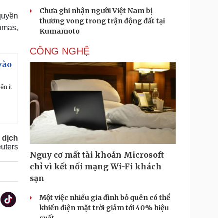
Chưa ghi nhận người Việt Nam bị
quyền
thương vong trong trận động đất tại
amas,
Kumamoto
CÔNG NGHỆ
vào
ến ít
 dịch
uters
Nguy cơ mất tài khoản Microsoft
chỉ vì kết nối mạng Wi-Fi khách
sạn
Một việc nhiều gia đình bỏ quên có thể
khiến điện mặt trời giảm tới 40% hiệu