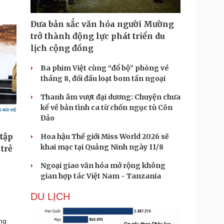
Đưa bản sắc văn hóa người Mường
trở thành động lực phát triển du
lịch cộng đồng
Ba phim Việt cùng “đổ bộ” phòng vé
tháng 8, đối đầu loạt bom tấn ngoại
Thanh âm vượt đại dương: Chuyện chưa
kể về bản tình ca từ chốn ngục tù Côn
Đảo
Hoa hậu Thế giới Miss World 2026 sẽ
khai mạc tại Quảng Ninh ngày 11/8
Ngoại giao văn hóa mở rộng không
gian hợp tác Việt Nam - Tanzania
DU LỊCH
áng