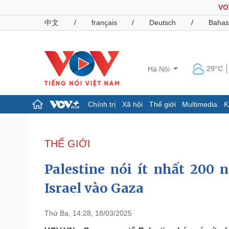
VO
中文
/
français
/
Deutsch
/
Bahas
29°C
Hà Nội
Chính trị
Xã hội
Thế giới
Multimedia
K
Chính trị
Xã hội
Đảng
Tin 24h
THẾ GIỚI
Tổ chức nhân sự
Dự báo thời tiết
Quốc hội
Giáo dục
Palestine nói ít nhất 200 
Nhận diện sự thật
Dấu ấn VOV
Việc làm
Israel vào Gaza
Biển đảo
Pháp luật
Quân sự - Quốc phòng
Thứ Ba, 14:28, 18/03/2025
Vụ án
Vũ khí