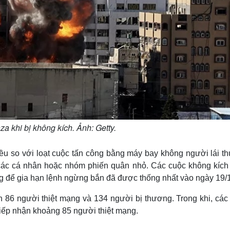
a khi bị không kích. Ảnh: Getty.
ều so với loạt cuộc tấn công bằng máy bay không người lái t
i các cá nhân hoặc nhóm phiến quân nhỏ. Các cuộc không kích
ng để gia hạn lệnh ngừng bắn đã được thống nhất vào ngày 19/1
n 86 người thiệt mạng và 134 người bị thương. Trong khi, các
tiếp nhận khoảng 85 người thiệt mạng.