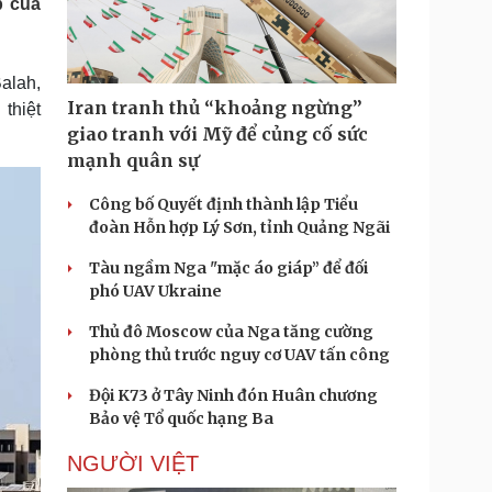
p của
Doanh nghiệp 24h
Tin Công nghệ
Doanh nhân
Trải nghiệm
ì cộng đồng
Chuyển đổi số
alah,
Iran tranh thủ “khoảng ngừng”
thiệt
u lịch
Podcast
giao tranh với Mỹ để củng cố sức
Tư vấn
Câu chuyện thời sự
mạnh quân sự
Săn Tour
Đọc truyện đêm khuya
heck-in
Cửa sổ tình yêu
Công bố Quyết định thành lập Tiểu
Kể chuyện cho bé
đoàn Hỗn hợp Lý Sơn, tỉnh Quảng Ngãi
Hạt giống tâm hồn
Tàu ngầm Nga "mặc áo giáp” để đối
phó UAV Ukraine
Thủ đô Moscow của Nga tăng cường
phòng thủ trước nguy cơ UAV tấn công
Đội K73 ở Tây Ninh đón Huân chương
Bảo vệ Tổ quốc hạng Ba
NGƯỜI VIỆT