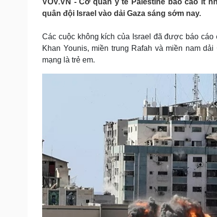
VOV.VN - Cơ quan y tế Palestine báo cáo ít nh
Tin nóng
Việt Nam
quân đội Israel vào dải Gaza sáng sớm nay.
Tư vấn luật
Phân tích
Các cuộc không kích của Israel đã được báo cáo 
Khan Younis, miền trung Rafah và miền nam dải 
Sức khỏe
Đời sống
mạng là trẻ em.
Dinh dưỡng - món ngon
Nhà đẹp
Cây thuốc
Blog
Sản phụ khoa
Tình yêu - Gia đình
Nhi khoa
Nam khoa
Làm đẹp - giảm cân
Phòng mạch online
Ăn sạch sống khỏe
Cải chính