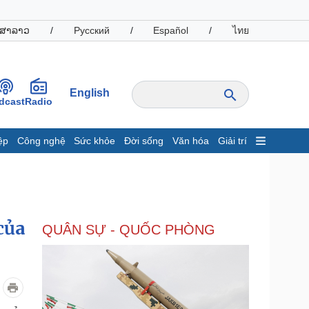
ສາລາວ
/
Русский
/
Español
/
ไทย
English
dcast
Radio
ệp
Công nghệ
Sức khỏe
Đời sống
Văn hóa
Giải trí
inh tế
Thị trường
ất động sản
Giá vàng
hởi nghiệp
Tiêu dùng
Tỷ giá
của
QUÂN SỰ - QUỐC PHÒNG
Chứng khoán
Giá cà phê
oanh nghiệp
Công nghệ
hông tin doanh nghiệp
Sành điệu