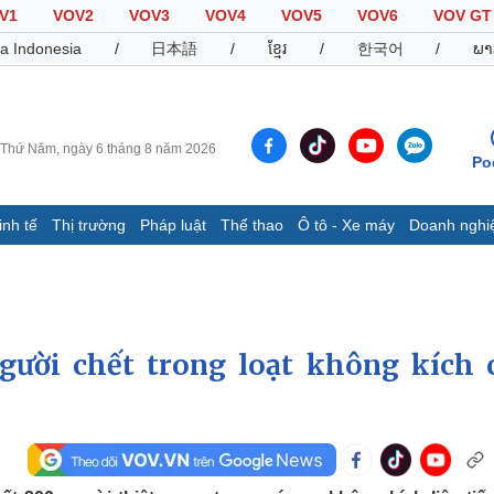
V1
VOV2
VOV3
VOV4
VOV5
VOV6
VOV GT
a Indonesia
/
日本語
/
ខ្មែរ
/
한국어
/
ພາ
Thứ Năm, ngày 6 tháng 8 năm 2026
Po
inh tế
Thị trường
Pháp luật
Thể thao
Ô tô - Xe máy
Doanh nghi
Thế giới
Multimedia
K
Quan sát
Video
B
Cuộc sống đó đây
Ảnh
K
Hồ sơ
E-Magazine
người chết trong loạt không kích 
Infographic
Thể thao
Ô tô - Xe máy
D
Bóng đá
Ô tô
T