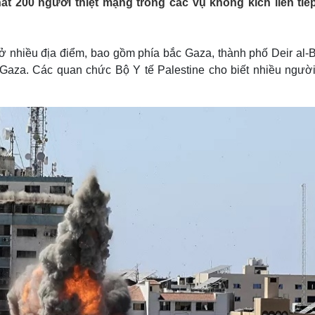
ất 200 người thiệt mạng trong các vụ không kích liên tiế
Lịch thi đấu bóng đá
Xe máy
Thế giới thể thao
Tư vấn
eSports
V
Hậu trường
ở nhiều địa điểm, bao gồm phía bắc Gaza, thành phố Deir al-B
Gaza. Các quan chức Bộ Y tế Palestine cho biết nhiều người 
Văn hóa
Giải trí
D
Sân khấu - Điện ảnh
Nghệ sĩ
Văn học
Thời trang
Âm nhạc
Sao Việt
c
Di sản