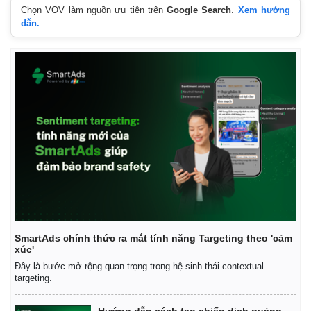
Chọn VOV làm nguồn ưu tiên trên
Google Search
.
Xem hướng
dẫn.
Kinh tế
Thị trường
Bất động sản
Giá vàng
Khởi nghiệp
Tiêu dùng
Tỷ giá
SmartAds chính thức ra mắt tính năng Targeting theo 'cảm
xúc'
Chứng khoán
Giá cà phê
Đây là bước mở rộng quan trọng trong hệ sinh thái contextual
targeting.
Hướng dẫn cách tạo chiến dịch quảng