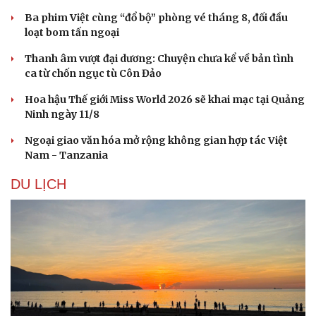
Ba phim Việt cùng “đổ bộ” phòng vé tháng 8, đối đầu
loạt bom tấn ngoại
Thanh âm vượt đại dương: Chuyện chưa kể về bản tình
ca từ chốn ngục tù Côn Đảo
Hoa hậu Thế giới Miss World 2026 sẽ khai mạc tại Quảng
Ninh ngày 11/8
Ngoại giao văn hóa mở rộng không gian hợp tác Việt
Nam - Tanzania
DU LỊCH
Doanh nghiệp
Công nghệ
Thông tin doanh nghiệp
Sành điệu
Doanh nghiệp 24h
Tin Công nghệ
Doanh nhân
Trải nghiệm
Vì cộng đồng
Chuyển đổi số