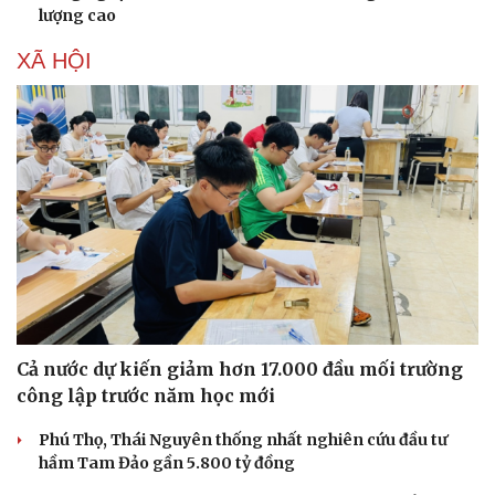
lượng cao
XÃ HỘI
Cả nước dự kiến giảm hơn 17.000 đầu mối trường
công lập trước năm học mới
Sức khỏe
Đời sống
Dinh dưỡng - món ngon
Nhà đẹp
Phú Thọ, Thái Nguyên thống nhất nghiên cứu đầu tư
Cây thuốc
Blog
hầm Tam Đảo gần 5.800 tỷ đồng
Sản phụ khoa
Tình yêu - Gia đình