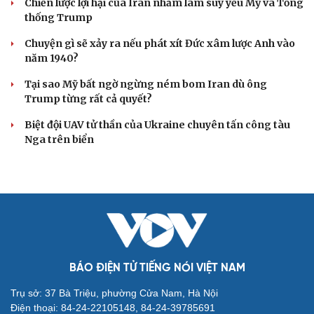
Chiến lược lợi hại của Iran nhằm làm suy yếu Mỹ và Tổng
thống Trump
Chuyện gì sẽ xảy ra nếu phát xít Đức xâm lược Anh vào
năm 1940?
Tại sao Mỹ bất ngờ ngừng ném bom Iran dù ông
Trump từng rất cả quyết?
Biệt đội UAV tử thần của Ukraine chuyên tấn công tàu
Nga trên biển
BÁO ĐIỆN TỬ TIẾNG NÓI VIỆT NAM
Trụ sở: 37 Bà Triệu, phường Cửa Nam, Hà Nội
Điện thoại: 84-24-22105148, 84-24-39785691