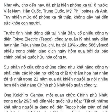
Như vậy, cho đến nay, đã phát hiện phóng xạ tại 6 nước:
Việt Nam, Hàn Quốc, Trung Quốc, Mỹ, Philippines và Anh.
Tuy nhiên mức độ phóng xạ rất thấp, không gây hại đến
sức khỏe con người.
Trước tình hình động đất tại Nhật Bản, cổ phiếu công ty
điện Tokyo Electric (Tepco), công ty quản lý nhà máy điện
hạt nhân Fukushima Daiichi, hạ tới 19% xuống 566 yên/cổ
phiếu trong phiên giao dịch ngày hôm qua bởi dự báo
chính phủ sẽ quốc hữu hóa công ty.
Thế giới
Multimedia
Sự phẫn nộ của công chúng cũng như khả năng công ty
Quan sát
Video
phải chịu các khoản nợ chồng chất từ thảm họa hạt nhân
Cuộc sống đó đây
Ảnh
tồi tệ nhất trong 21 năm qua đã khiến người ta nói nhiều
Hồ sơ
E-Magazine
Infographic
hơn đến khả năng Chính phủ Nhật tiếp quản công ty.
Ông Koichiro Gemba, một quan chức Chính phủ Nhật,
trong ngày 29/3 nói đến việc quốc hữu hóa: “Tất cả những
khả năng người ta đang nói đến Tepco hoàn toàn có thể