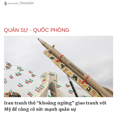
| SmartAds
QUÂN SỰ - QUỐC PHÒNG
Pháp luật
Quân sự - Quốc phòng
Vụ án
Vũ khí
Tin nóng
Việt Nam
Tư vấn luật
Phân tích
Iran tranh thủ “khoảng ngừng” giao tranh với
Mỹ để củng cố sức mạnh quân sự