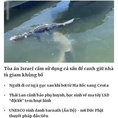
Văn hóa
Giải trí
Sân khấu - Điện ảnh
Nghệ sĩ
Văn học
Thời trang
Âm nhạc
Sao Việt
Di sản
Tòa án Israel cấm sử dụng cá sấu để canh giữ nhà
tù giam khủng bố
Người di cư ngã gục sau khi bơi từ Ma Rốc sang Ceuta
Thái Lan cảnh báo phụ huynh, học sinh về ma túy LSD
“đội lốt” tem hoạt hình
UNESCO vinh danh Sarnath (Ấn Độ) - nơi Đức Phật
thuyết pháp đầu tiên