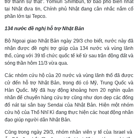
trở thành sự thật”. Yomiuri Shimbun, tờ báo phổ biến nhất
tại Nhật đưa tin, Chính phủ Nhật đang cân nhắc nắm cổ
phần lớn tại Tepco.
134 nước đề nghị hỗ trợ Nhật Bản
Bộ Ngoại giao Nhật Bản ngày 29/3 cho biết, nước này đã
nhận được đề nghị trợ giúp của 134 nước và vùng lãnh
thổ, cùng với 39 tổ chức quốc tế kể từ sau trận động đất và
sóng thần hôm 11/3 vừa qua.
Các nhóm cứu hộ của 20 nước và vùng lãnh thổ đã được
cử đến hỗ trợ Nhật Bản, trong đó có Mỹ, Trung Quốc và
Hàn Quốc. Mỹ đã huy động khoảng hơn 20 nghìn quân
nhân để chuyển hàng cứu trợ cũng như dọn dẹp các đổng
đổ nát tại sân bay Sendai của Nhật Bản. Hiện một nhóm
cứu hộ của Thổ Nhĩ Kì đang thực hiện các hoạt động nhân
đạo giúp người dân Nhật Bản.
Cũng trong ngày 29/3, nhóm nhân viên y tế của Israel và