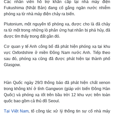
Các nhân viên hỗ trợ khẩn cấp tại nhà máy điện
Fukushima (Nhật Bản) đang cố gắng ngăn nước nhiễm
phóng xạ từ nhà máy điện chảy ra biển.
Plutonium, một nguyên tố phóng xạ, được cho là đã chảy
ra từ một trong những lò phản ứng hạt nhân bị phá hủy, đã
được tìm thấy trong đất gần đó.
Cơ quan y tế Anh công bố đã phát hiện phóng xạ tại khu
vực Oxfordshire ở miền Đông Nam nước Anh. Tiếp theo
sau đó, phóng xạ cũng đã được phát hiện tại thành phố
Glasgow.
Hàn Quốc ngày 29/3 thông báo đã phát hiện chất xenon
trong không khí ở tỉnh Gangwon (giáp với biển Đông Hàn
Quốc) và phóng xạ iốt trên bầu trời 12 khu vực trên toàn
quốc bao gồm cả thủ đô Seoul.
Tại Việt Nam
, tổ công tác xử lý thông tin sự cố nhà máy