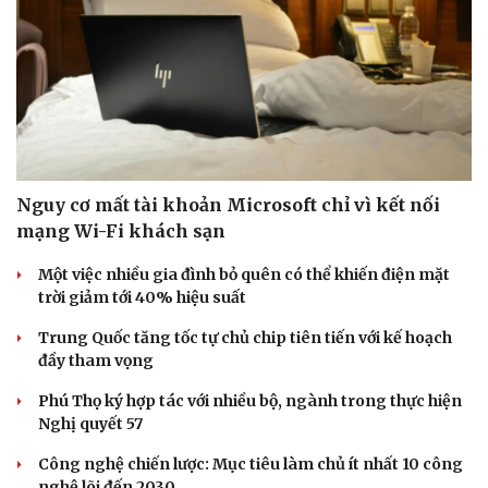
Nguy cơ mất tài khoản Microsoft chỉ vì kết nối
mạng Wi-Fi khách sạn
Một việc nhiều gia đình bỏ quên có thể khiến điện mặt
trời giảm tới 40% hiệu suất
Trung Quốc tăng tốc tự chủ chip tiên tiến với kế hoạch
Thể thao
Ô tô - Xe máy
đầy tham vọng
Bóng đá
Ô tô
Lịch thi đấu bóng đá
Xe máy
Phú Thọ ký hợp tác với nhiều bộ, ngành trong thực hiện
Thế giới thể thao
Tư vấn
Nghị quyết 57
eSports
Hậu trường
Công nghệ chiến lược: Mục tiêu làm chủ ít nhất 10 công
nghệ lõi đến 2030