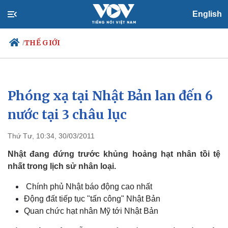
English
THẾ GIỚI
/
Phóng xạ tại Nhật Bản lan đến 6
Chính trị
Xã hội
Đảng
Tin 24h
nước tại 3 châu lục
Tổ chức nhân sự
Dự báo thời tiết
Quốc hội
Giáo dục
Thứ Tư, 10:34, 30/03/2011
Nhận diện sự thật
Dấu ấn VOV
Việc làm
Nhật đang đứng trước khủng hoảng hạt nhân tồi tệ
Biển đảo
nhất trong lịch sử nhân loại.
Chính phủ Nhật báo động cao nhất
Động đất tiếp tục "tấn công" Nhật Bản
Quan chức hạt nhân Mỹ tới Nhật Bản