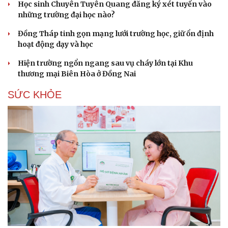
Học sinh Chuyên Tuyên Quang đăng ký xét tuyển vào
Nhi khoa
những trường đại học nào?
Nam khoa
Làm đẹp - giảm cân
Đồng Tháp tinh gọn mạng lưới trường học, giữ ổn định
Phòng mạch online
hoạt động dạy và học
Ăn sạch sống khỏe
Hiện trường ngổn ngang sau vụ cháy lớn tại Khu
thương mại Biên Hòa ở Đồng Nai
SỨC KHỎE