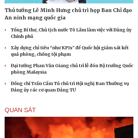
Thủ tướng Lê Minh Hưng chủ trì họp Ban Chỉ đạo
Du lịch
Podcast
An ninh mạng quốc gia
Tư vấn
Câu chuyện thời sự
Săn Tour
Đọc truyện đêm khuya
Tổng Bí thư, Chủ tịch nước Tô Lâm làm việc với Đảng ủy
check-in
Cửa sổ tình yêu
Chính phủ
Kể chuyện cho bé
Xây dựng chỉ tiêu “như KPIs” để Quốc hội giám sát kết
Hạt giống tâm hồn
quả phòng, chống tội phạm
Đại tướng Phan Văn Giang chủ trì lễ đón Bộ trưởng Quốc
phòng Malaysia
Đồng chí Trần Cẩm Tú chủ trì Hội nghị Ban Thường vụ
Đảng ủy các cơ quan Đảng TƯ
QUAN SÁT