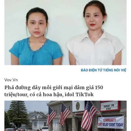
Thể thao
Ô tô - Xe máy
Bóng đá
Ô tô
Lịch thi đấu bóng đá
Xe máy
Thế giới thể thao
Tư vấn
eSports
Hậu trường