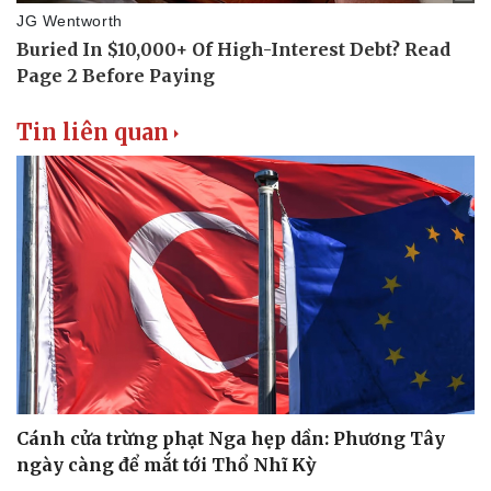
Doanh nghiệp
Công nghệ
Tin liên quan
Thông tin doanh nghiệp
Sành điệu
Doanh nghiệp 24h
Tin Công nghệ
Doanh nhân
Trải nghiệm
Vì cộng đồng
Chuyển đổi số
Cánh cửa trừng phạt Nga hẹp dần: Phương Tây
ngày càng để mắt tới Thổ Nhĩ Kỳ