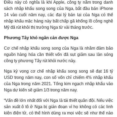
Điều này có nghĩa là khi Apple, công ty nằm trong danh
Giá cà phê
sách nhập khẩu song song của Nga, bắt đầu bán iPhone
14 vào cuối năm nay, các đại lý bán lại của Nga có thể
nhập khẩu mặc hàng này bất chấp gã khổng lồ công nghệ
Mỹ đã rút khỏi thị trường Nga từ vài tháng trước.
Phương Tây khó ngăn cản được Nga
Cơ chế nhập khẩu song song của Nga là nhằm đảm bảo
nguồn hàng hóa cần thiết vốn đã sụt giảm sau làn sóng
công ty phương Tây rút khỏi nước này.
Nga kỳ vọng cơ chế nhập khẩu song song sẽ đạt 16 tỷ
USD trong năm nay, con số vốn chỉ chiếm 4% nhập khẩu
của Nga trong năm 2021. Tổng kim ngạch nhập khẩu vào
Nga dự kiến sẽ giảm 1/3 trong năm nay.
“Vấn đề lớn nhất đối với Nga là tái thiết quân đội. Nếu việc
sản xuất ô tô ở Nga bị gián đoạn vì họ không có các linh
kiện điện tử, có thể hình dùng ra mọi việc sẽ như thế nào