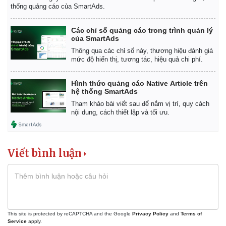
Vụ án
Vũ khí
thống quảng cáo của SmartAds.
Tin nóng
Việt Nam
Tư vấn luật
Phân tích
Các chỉ số quảng cáo trong trình quản lý
của SmartAds
Thông qua các chỉ số này, thương hiệu đánh giá
mức độ hiển thị, tương tác, hiệu quả chi phí.
Hình thức quảng cáo Native Article trên
hệ thống SmartAds
Tham khảo bài viết sau để nắm vị trí, quy cách
nội dung, cách thiết lập và tối ưu.
Viết bình luận
This site is protected by reCAPTCHA and the Google
Privacy Policy
and
Terms of
Service
apply.