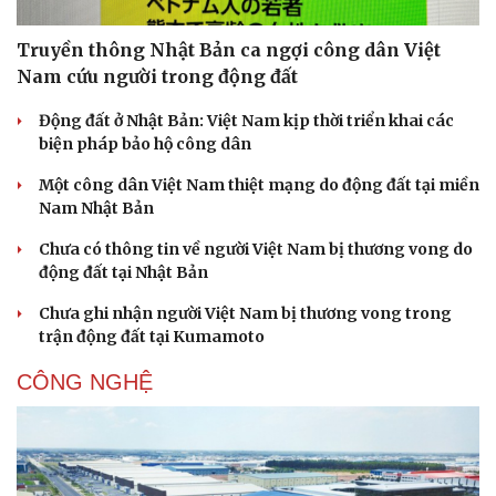
Truyền thông Nhật Bản ca ngợi công dân Việt
Nam cứu người trong động đất
Động đất ở Nhật Bản: Việt Nam kịp thời triển khai các
biện pháp bảo hộ công dân
Một công dân Việt Nam thiệt mạng do động đất tại miền
Nam Nhật Bản
Chưa có thông tin về người Việt Nam bị thương vong do
động đất tại Nhật Bản
Chưa ghi nhận người Việt Nam bị thương vong trong
Văn hóa
Giải trí
trận động đất tại Kumamoto
Sân khấu - Điện ảnh
Nghệ sĩ
CÔNG NGHỆ
Văn học
Thời trang
Âm nhạc
Sao Việt
Di sản