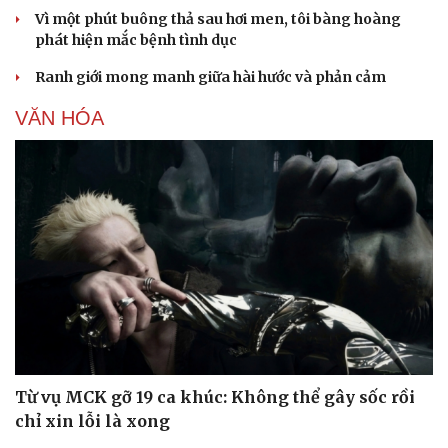
Vì một phút buông thả sau hơi men, tôi bàng hoàng
phát hiện mắc bệnh tình dục
Ranh giới mong manh giữa hài hước và phản cảm
VĂN HÓA
Du lịch
Podcast
Tư vấn
Câu chuyện thời sự
Từ vụ MCK gỡ 19 ca khúc: Không thể gây sốc rồi
Săn Tour
Đọc truyện đêm khuya
chỉ xin lỗi là xong
check-in
Cửa sổ tình yêu
Kể chuyện cho bé