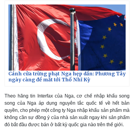
Cánh cửa trừng phạt Nga hẹp dần: Phương Tây
ngày càng để mắt tới Thổ Nhĩ Kỳ
Theo hãng tin Interfax của Nga, cơ chế nhập khẩu song
song của Nga áp dụng nguyên tắc quốc tế về hết bản
Kinh tế
Thị trường
quyền, cho phép một công ty Nga nhập khẩu sản phẩm mà
Bất động sản
Giá vàng
không cần sự đồng ý của nhà sản xuất ngay khi sản phẩm
Khởi nghiệp
Tiêu dùng
Tỷ giá
đó bắt đầu được bán ở bất kỳ quốc gia nào trên thế giới.
Chứng khoán