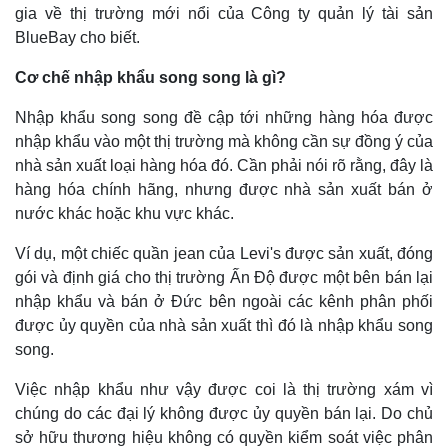
gia về thị trường mới nổi của Công ty quản lý tài sản
BlueBay cho biết.
Cơ chế nhập khẩu song song là gì?
Nhập khẩu song song đề cập tới những hàng hóa được
nhập khẩu vào một thị trường mà không cần sự đồng ý của
nhà sản xuất loại hàng hóa đó. Cần phải nói rõ rằng, đây là
hàng hóa chính hãng, nhưng được nhà sản xuất bán ở
nước khác hoặc khu vực khác.
Ví dụ, một chiếc quần jean của Levi's được sản xuất, đóng
gói và định giá cho thị trường Ấn Độ được một bên bán lại
Thế giới
Multimedia
nhập khẩu và bán ở Đức bên ngoài các kênh phân phối
Quan sát
Video
được ủy quyền của nhà sản xuất thì đó là nhập khẩu song
Cuộc sống đó đây
Ảnh
song.
Hồ sơ
E-Magazine
Infographic
Việc nhập khẩu như vậy được coi là thị trường xám vì
chúng do các đại lý không được ủy quyền bán lại. Do chủ
sở hữu thương hiệu không có quyền kiểm soát việc phân