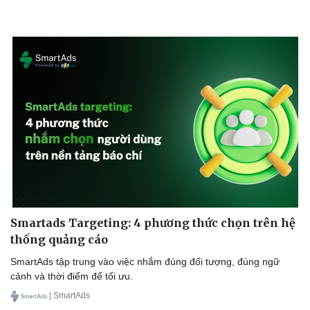
Sức khỏe
Đời sống
Dinh dưỡng - món ngon
Nhà đẹp
Cây thuốc
Blog
Sản phụ khoa
Tình yêu - Gia đình
Nhi khoa
Nam khoa
Làm đẹp - giảm cân
Phòng mạch online
Smartads Targeting: 4 phương thức chọn trên hệ
Ăn sạch sống khỏe
thống quảng cáo
SmartAds tập trung vào việc nhắm đúng đối tượng, đúng ngữ
cảnh và thời điểm để tối ưu.
| SmartAds