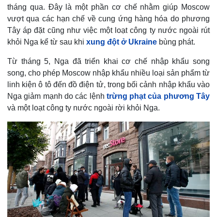
tháng qua. Đây là một phần cơ chế nhằm giúp Moscow
vượt qua các hạn chế về cung ứng hàng hóa do phương
Tây áp đặt cũng như việc một loạt công ty nước ngoài rút
khỏi Nga kể từ sau khi
xung đột ở Ukraine
bùng phát.
Từ tháng 5, Nga đã triển khai cơ chế nhập khẩu song
song, cho phép Moscow nhập khẩu nhiều loại sản phẩm từ
linh kiện ô tô đến đồ điện tử, trong bối cảnh nhập khẩu vào
Nga giảm mạnh do các lệnh
trừng phạt của phương Tây
và một loạt công ty nước ngoài rời khỏi Nga.