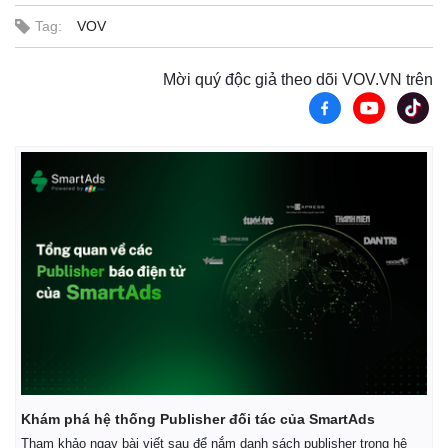
Tag:
VOV
Mời quý độc giả theo dõi VOV.VN trên
Khám phá hệ thống Publisher đối tác của SmartAds
Pháp luật
Quân sự - Quốc phòng
Tham khảo ngay bài viết sau để nắm danh sách publisher trong hệ