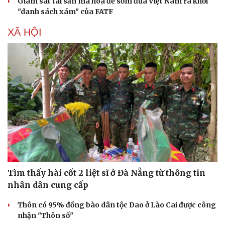
Giám sát tài sản mã hóa để sớm đưa Việt Nam ra khỏi
"danh sách xám" của FATF
XÃ HỘI
Tìm thấy hài cốt 2 liệt sĩ ở Đà Nẵng từ thông tin
nhân dân cung cấp
Thôn có 95% đồng bào dân tộc Dao ở Lào Cai được công
nhận "Thôn số"