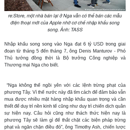
re:Store, một nhà bán lại ở Nga vẫn có thể bán các mẫu
điện thoại mới của Apple nhờ cơ chế nhập khẩu song
song. Ảnh: TASS
Nhập khẩu song song vào Nga đạt 6 tỷ USD trong giai
đoạn từ tháng 5 đến tháng 7, ông Denis Manturov - Phó
Thủ tướng đồng thời là Bộ trưởng Công nghiệp và
Thương mại Nga cho biết.
“Nga không thể ngồi yên với các lệnh trừng phạt của
phương Tây. Vì thế nước này đã tìm cách để đảm bảo vẫn
mua được nhiều mặt hàng nhập khẩu quan trọng và cần
thiết để duy trì nền kinh tế cũng như duy trì chiến dịch quân
sự hiện nay. Câu hỏi cũng như thách thức hiện nay là
phương Tây sẽ làm gì để thắt chặt các biện pháp trừng
phạt và ngăn chặn điều đó”, ông Timothy Ash, chiến lược