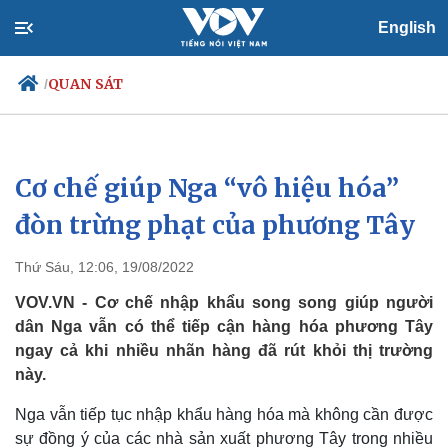
English
QUAN SÁT
/
Cơ chế giúp Nga “vô hiệu hóa”
Chính trị
Xã hội
Đảng
Tin 24h
đòn trừng phạt của phương Tây
Tổ chức nhân sự
Dự báo thời tiết
Quốc hội
Giáo dục
Thứ Sáu, 12:06, 19/08/2022
Nhận diện sự thật
Dấu ấn VOV
Việc làm
VOV.VN - Cơ chế nhập khẩu song song giúp người
Biển đảo
dân Nga vẫn có thể tiếp cận hàng hóa phương Tây
ngay cả khi nhiều nhãn hàng đã rút khỏi thị trường
này.
Nga vẫn tiếp tục nhập khẩu hàng hóa mà không cần được
sự đồng ý của các nhà sản xuất phương Tây trong nhiều