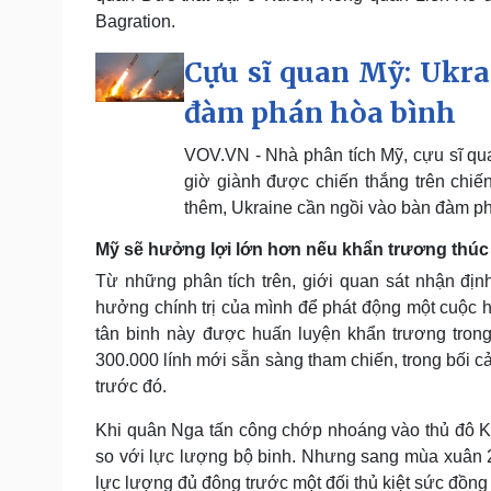
Bagration.
Cựu sĩ quan Mỹ: Ukra
đàm phán hòa bình
VOV.VN - Nhà phân tích Mỹ, cựu sĩ qu
giờ giành được chiến thắng trên chiế
thêm, Ukraine cần ngồi vào bàn đàm ph
Mỹ sẽ hưởng lợi lớn hơn nếu khẩn trương thú
Từ những phân tích trên, giới quan sát nhận đị
hưởng chính trị của mình để phát động một cuộc 
tân binh này được huấn luyện khẩn trương tro
300.000 lính mới sẵn sàng tham chiến, trong bối 
trước đó.
Khi quân Nga tấn công chớp nhoáng vào thủ đô K
so với lực lượng bộ binh. Nhưng sang mùa xuân 2
lực lượng đủ đông trước một đối thủ kiệt sức đồn