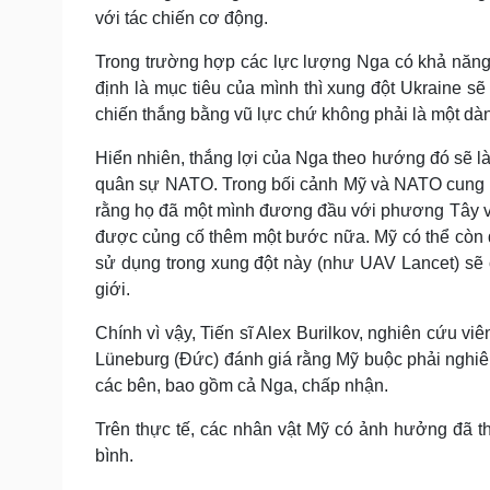
với tác chiến cơ động.
Trong trường hợp các lực lượng Nga có khả năng
định là mục tiêu của mình thì xung đột Ukraine s
chiến thắng bằng vũ lực chứ không phải là một dàn
Hiển nhiên, thắng lợi của Nga theo hướng đó sẽ là
quân sự NATO. Trong bối cảnh Mỹ và NATO cung cấ
rằng họ đã một mình đương đầu với phương Tây và
được củng cố thêm một bước nữa. Mỹ có thể còn đ
sử dụng trong xung đột này (như UAV Lancet) sẽ 
giới.
Chính vì vậy, Tiến sĩ Alex Burilkov, nghiên cứu v
Lüneburg (Đức) đánh giá rằng Mỹ buộc phải nghiêm
các bên, bao gồm cả Nga, chấp nhận.
Trên thực tế, các nhân vật Mỹ có ảnh hưởng đã t
bình.