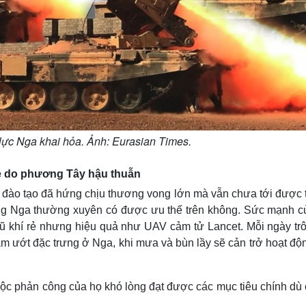
ực Nga khai hỏa. Ảnh: Eurasian Times.
e do phương Tây hậu thuẫn
 đào tạo đã hứng chịu thương vong lớn mà vẫn chưa tới được 
ợng Nga thường xuyên có được ưu thế trên không. Sức mạnh c
 khí rẻ nhưng hiệu quả như UAV cảm tử Lancet. Mỗi ngày trô
 ướt đặc trưng ở Nga, khi mưa và bùn lầy sẽ cản trở hoạt độn
uộc phản công của họ khó lòng đạt được các mục tiêu chính dù