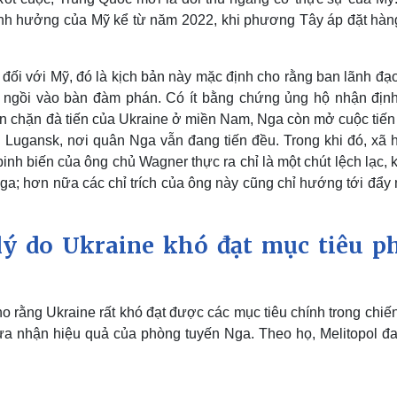
ảnh hưởng của Mỹ kể từ năm 2022, khi phương Tây áp đặt hàng
ề đối với Mỹ, đó là kịch bản này mặc định cho rằng ban lãnh đ
ngồi vào bàn đàm phán. Có ít bằng chứng ủng hộ nhận định
ngăn chặn đà tiến của Ukraine ở miền Nam, Nga còn mở cuộc tiế
 Lugansk, nơi quân Nga vẫn đang tiến đều. Trong khi đó, xã h
inh biến của ông chủ Wagner thực ra chỉ là một chút lệch lạc,
Nga; hơn nữa các chỉ trích của ông này cũng chỉ hướng tới đẩ
lý do Ukraine khó đạt mục tiêu p
 rằng Ukraine rất khó đạt được các mục tiêu chính trong chiế
a nhận hiệu quả của phòng tuyến Nga. Theo họ, Melitopol đa