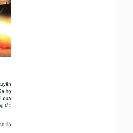
tuyến
ủa họ
i qua
g tác
 chiến