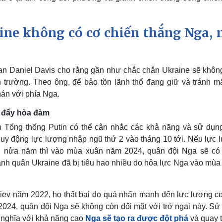
ine không có cơ chiến thắng Nga, 
an Daniel Davis cho rằng gần như chắc chắn Ukraine sẽ khôn
n trường. Theo ông, để bảo tồn lãnh thổ đang giữ và tránh mấ
án với phía Nga.
c đẩy hòa đàm
nh Tổng thống Putin có thể cân nhắc các khả năng và sử dụn
huy động lực lượng nhập ngũ thứ 2 vào tháng 10 tới. Nếu lực 
ng nửa năm thì vào mùa xuân năm 2024, quân đội Nga sẽ có
cảnh quân Ukraine đã bị tiêu hao nhiều do hỏa lực Nga vào mùa
iev năm 2022, họ thất bại do quá nhấn mạnh đến lực lượng cơ
024, quân đội Nga sẽ không còn đối mặt với trở ngại này. Sử
g nghĩa với khả năng cao
Nga sẽ tạo ra được đột phá
và quay t