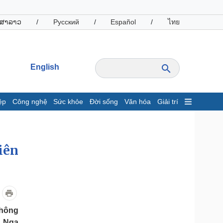
ສາລາວ
/
Русский
/
Español
/
ไทย
English
ệp
Công nghệ
Sức khỏe
Đời sống
Văn hóa
Giải trí
inh tế
Thị trường
ất động sản
Giá vàng
hởi nghiệp
Tiêu dùng
iên
Tỷ giá
Chứng khoán
Giá cà phê
oanh nghiệp
Công nghệ
không
hông tin doanh nghiệp
Sành điệu
n Nga