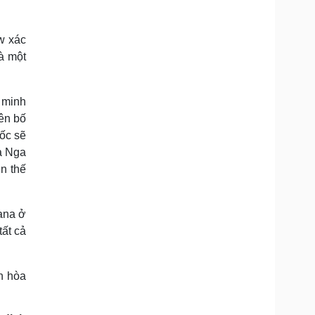
w xác
à một
n minh
ên bố
ốc sẽ
a Nga
n thế
hana ở
ất cả
n hòa