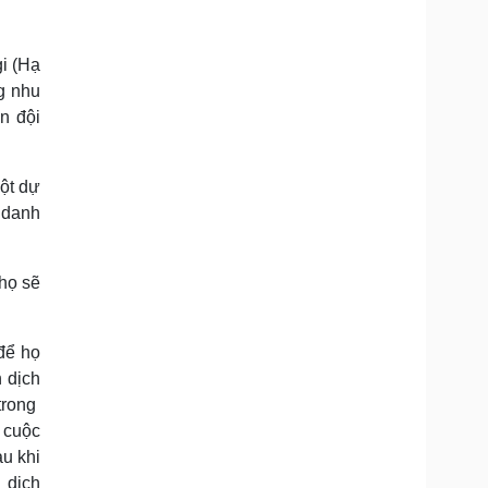
gi (Hạ
g nhu
n đội
một dự
g danh
 họ sẽ
để họ
 dịch
 trong
 cuộc
u khi
 dịch