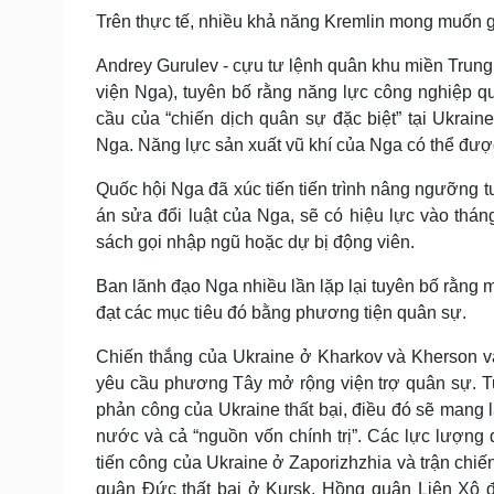
Trên thực tế, nhiều khả năng Kremlin mong muốn g
Andrey Gurulev - cựu tư lệnh quân khu miền Trung 
viện Nga), tuyên bố rằng năng lực công nghiệp
cầu của “chiến dịch quân sự đặc biệt” tại Ukrai
Nga. Năng lực sản xuất vũ khí của Nga có thể đượ
Quốc hội Nga đã xúc tiến tiến trình nâng ngưỡng tu
án sửa đổi luật của Nga, sẽ có hiệu lực vào tháng
sách gọi nhập ngũ hoặc dự bị động viên.
Ban lãnh đạo Nga nhiều lần lặp lại tuyên bố rằng m
đạt các mục tiêu đó bằng phương tiện quân sự.
Chiến thắng của Ukraine ở Kharkov và Kherson và
yêu cầu phương Tây mở rộng viện trợ quân sự. Tuy
phản công của Ukraine thất bại, điều đó sẽ mang l
nước và cả “nguồn vốn chính trị”. Các lực lượn
tiến công của Ukraine ở Zaporizhzhia và trận chi
quân Đức thất bại ở Kursk, Hồng quân Liên Xô đ