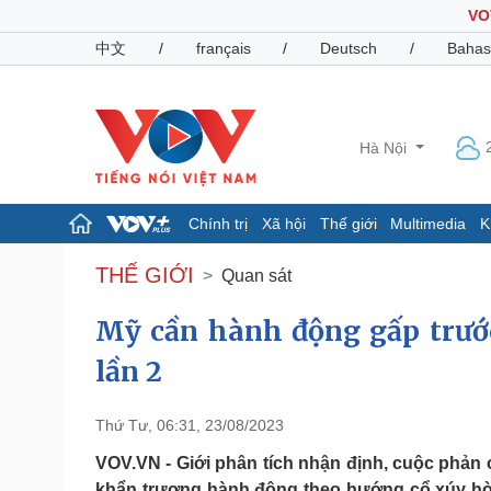
VO
中文
/
français
/
Deutsch
/
Bahas
Hà Nội
Chính trị
Xã hội
Thế giới
Multimedia
K
Chính trị
Xã hội
THẾ GIỚI
Quan sát
Đảng
Tin 24h
Tổ chức nhân sự
Dự báo thời tiết
Mỹ cần hành động gấp trước
Quốc hội
Giáo dục
lần 2
Nhận diện sự thật
Dấu ấn VOV
Việc làm
Biển đảo
Thứ Tư, 06:31, 23/08/2023
Pháp luật
Quân sự - Quốc phòng
VOV.VN - Giới phân tích nhận định, cuộc phả
Vụ án
Vũ khí
khẩn trương hành động theo hướng cổ xúy hòa 