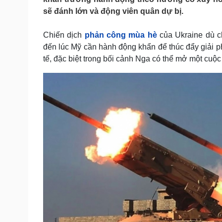
Tin nóng
Việt Nam
sẽ đánh lớn và động viên quân dự bị.
Tư vấn luật
Phân tích
Chiến dịch
phản công mùa hè
của Ukraine dù c
đến lúc Mỹ cần hành động khẩn để thúc đẩy giải 
Sức khỏe
Đời sống
tế, đặc biệt trong bối cảnh Nga có thể mở một cuộ
Dinh dưỡng - món ngon
Nhà đẹp
Cây thuốc
Blog
Sản phụ khoa
Tình yêu - Gia đình
Nhi khoa
Nam khoa
Làm đẹp - giảm cân
Phòng mạch online
Ăn sạch sống khỏe
Cải chính