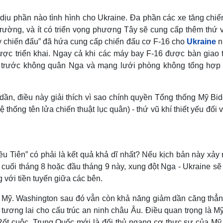
dịu phần nào tình hình cho Ukraine. Đa phần các xe tăng chiế
rường, và ít có triển vọng phương Tây sẽ cung cấp thêm thứ v
y chiến đấu” đã hứa cung cấp chiến đấu cơ F-16 cho
Ukraine
n
được triển khai. Ngay cả khi các máy bay F-16 được bàn giao 
ảo trước không quân Nga và mạng lưới phòng không tổng hợp
ần, điều này giải thích vì sao chính quyền Tổng thống Mỹ Bid
hống tên lửa chiến thuật lục quân) - thứ vũ khí thiết yếu đối 
u Tiên” có phải là kết quả khả dĩ nhất? Nếu kịch bản này xảy r
 cuối tháng 8 hoặc đầu tháng 9 này, xung đột Nga - Ukraine s
với tiền tuyến giữa các bên.
ới Mỹ. Washington sau đó vẫn còn khả năng giảm dần căng thẳn
tương lai cho cấu trúc an ninh châu Âu. Điều quan trọng là M
Rốt cuộc, Trung Quốc mới là đối thủ ngang cơ thực sự của Mỹ.