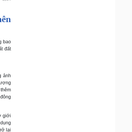
nên
g bao
t đất
g ảnh
lượng
 thêm
 đông
 giới
 dụng
rở lại