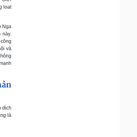
 loạt
ạo Nga
 này.
n công
ội và
 không
y mạnh
hản
n dịch
ng là