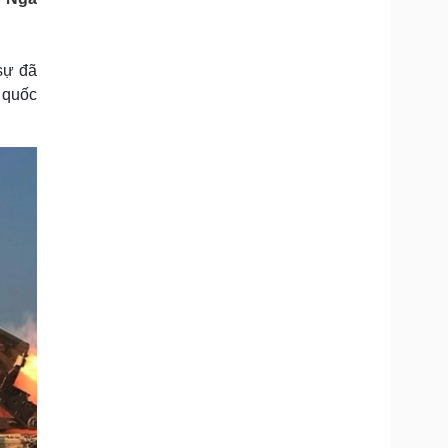
Doanh nghiệp 24h
Tin Công nghệ
Doanh nhân
Trải nghiệm
ì cộng đồng
Chuyển đổi số
sự đã
 quốc
u lịch
Podcast
Tư vấn
Câu chuyện thời sự
Săn Tour
Đọc truyện đêm khuya
heck-in
Cửa sổ tình yêu
Kể chuyện cho bé
Hạt giống tâm hồn