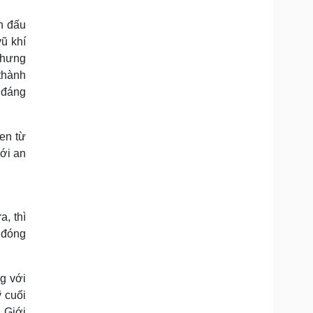
n đấu
ũ khí
hưng
thành
 đáng
en từ
với an
a, thì
ẽ đóng
g với
ỹ cuối
 Giới