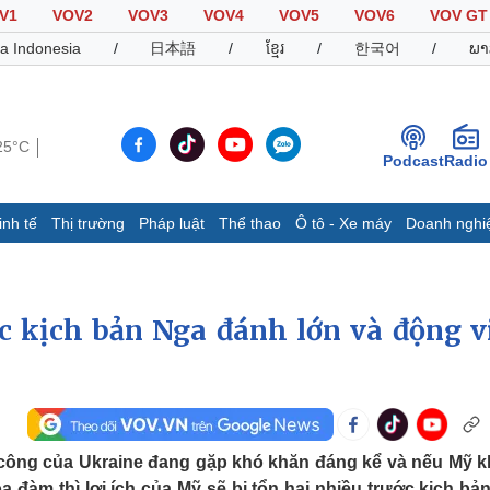
V1
VOV2
VOV3
VOV4
VOV5
VOV6
VOV GT
a Indonesia
/
日本語
/
ខ្មែរ
/
한국어
/
ພາ
25°C
Podcast
Radio
inh tế
Thị trường
Pháp luật
Thể thao
Ô tô - Xe máy
Doanh nghi
Thế giới
Multimedia
K
Quan sát
Video
B
Cuộc sống đó đây
Ảnh
K
 kịch bản Nga đánh lớn và động v
Hồ sơ
E-Magazine
Infographic
Thể thao
Ô tô - Xe máy
D
n công của Ukraine đang gặp khó khăn đáng kể và nếu Mỹ 
Bóng đá
Ô tô
T
đàm thì lợi ích của Mỹ sẽ bị tổn hại nhiều trước kịch bả