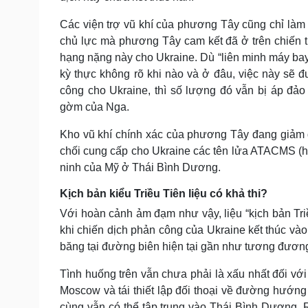
Các viện trợ vũ khí của phương Tây cũng chỉ làm 
chủ lực mà phương Tây cam kết đã ở trên chiến t
hạng nặng này cho Ukraine. Dù “liên minh máy ba
kỳ thực không rõ khi nào và ở đâu, việc này sẽ 
công cho Ukraine, thì số lượng đó vẫn bị áp đ
gờm của Nga.
Kho vũ khí chính xác của phương Tây đang giảm d
chối cung cấp cho Ukraine các tên lửa ATACMS (hệ t
ninh của Mỹ ở Thái Bình Dương.
Kịch bản kiểu Triều Tiên liệu có khả thi?
Với hoàn cảnh ảm đạm như vậy, liệu “kịch bản Triề
khi chiến dịch phản công của Ukraine kết thúc vào
băng tại đường biên hiện tại gần như tương đương 
Tình huống trên vẫn chưa phải là xấu nhất đối v
Moscow và tái thiết lập đối thoại về đường hướng 
cùng vẫn có thể tập trung vào Thái Bình Dương. 