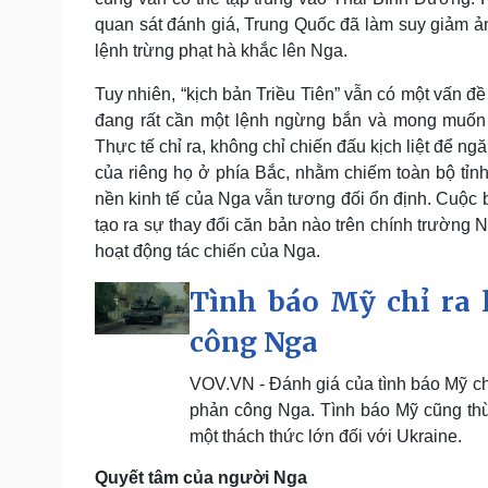
quan sát đánh giá, Trung Quốc đã làm suy giảm 
lệnh trừng phạt hà khắc lên Nga.
Tuy nhiên, “kịch bản Triều Tiên” vẫn có một vấn đ
đang rất cần một lệnh ngừng bắn và mong muốn 
Thực tế chỉ ra, không chỉ chiến đấu kịch liệt để 
của riêng họ ở phía Bắc, nhằm chiếm toàn bộ tỉnh
nền kinh tế của Nga vẫn tương đối ổn định. Cuộc b
tạo ra sự thay đổi căn bản nào trên chính trường 
hoạt động tác chiến của Nga.
Tình báo Mỹ chỉ ra 
công Nga
VOV.VN - Đánh giá của tình báo Mỹ cho
phản công Nga. Tình báo Mỹ cũng thừ
một thách thức lớn đối với Ukraine.
Quyết tâm của người Nga