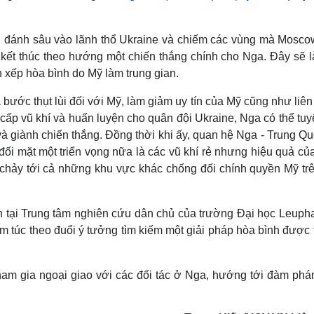
 đánh sâu vào lãnh thổ Ukraine và chiếm các vùng mà Mosco
ẽ kết thúc theo hướng một chiến thắng chính cho Nga. Đây sẽ l
 xếp hòa bình do Mỹ làm trung gian.
 bước thụt lùi đối với Mỹ, làm giảm uy tín của Mỹ cũng như liê
p vũ khí và huấn luyện cho quân đội Ukraine, Nga có thể tuy
 giành chiến thắng. Đồng thời khi ấy, quan hệ Nga - Trung Qu
ối mặt một triển vọng nữa là các vũ khí rẻ nhưng hiệu quả củ
chảy tới cả những khu vực khác chống đối chính quyền Mỹ trê
iên tại Trung tâm nghiên cứu dân chủ của trường Đại học Leup
 túc theo đuổi ý tưởng tìm kiếm một giải pháp hòa bình được t
ham gia ngoại giao với các đối tác ở Nga, hướng tới đàm phá