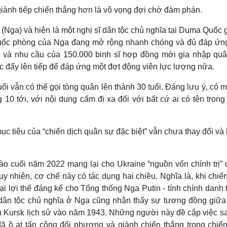
iành tiếp chiến thắng hơn là vô vọng đợi chờ đàm phán.
(Nga) và hiện là một nghị sĩ dân tộc chủ nghĩa tại Duma Quốc 
 quốc phòng của Nga đang mở rộng nhanh chóng và đủ đáp ứn
ne và nhu cầu của 150.000 binh sĩ hợp đồng mới gia nhập quâ
c đẩy lên tiếp để đáp ứng một đợt động viên lực lượng nữa.
ổi vẫn có thể gọi tòng quân lên thành 30 tuổi. Đáng lưu ý, có 
 10 tới, với nội dung cấm đi xa đối với bất cứ ai có tên tron
ục tiêu của “chiến dịch quân sự đặc biệt” vẫn chưa thay đổi và
o cuối năm 2022 mang lại cho Ukraine “nguồn vốn chính trị” 
 nhiên, cơ chế này có tác dụng hai chiều. Nghĩa là, khi chiến
ại lợi thế đáng kể cho Tổng thống Nga Putin - tính chính danh
g dân tộc chủ nghĩa ở Nga cũng nhận thấy sự tương đồng giữa
ến Kursk lịch sử vào năm 1943. Những người này đề cập việc sa
ã ồ ạt tấn công đối phương và giành chiến thắng trong chiến