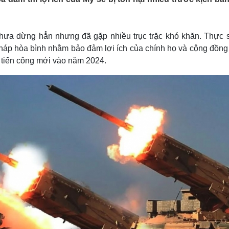
Lịch thi đấu bóng đá
Xe máy
Thế giới thể thao
Tư vấn
eSports
V
hưa dừng hẳn nhưng đã gặp nhiều trục trặc khó khăn. Thực 
Hậu trường
pháp hòa bình nhằm bảo đảm lợi ích của chính họ và cộng đồng
Văn hóa
Giải trí
D
c tiến công mới vào năm 2024.
Sân khấu - Điện ảnh
Nghệ sĩ
Văn học
Thời trang
Âm nhạc
Sao Việt
c
Di sản