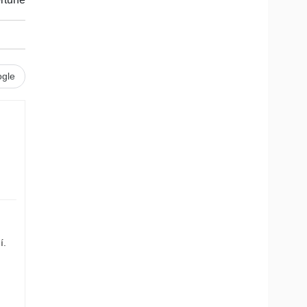
gle
.
í.