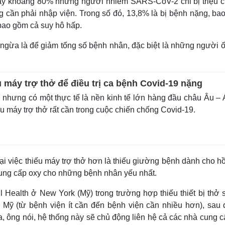
ấy khoảng 80% những người nhiễm SARS-CoV-2 chỉ bị triệu 
ặng cần phải nhập viện. Trong số đó, 13,8% là bị bệnh nặng, b
 bao gồm cả suy hô hấp.
ngừa là để giảm tổng số bệnh nhân, đặc biệt là những người ố
 máy trợ thở để điều trị ca bệnh Covid-19 nặng
ờ nhưng có một thực tế là nền kinh tế lớn hàng đầu châu Âu –
ếu máy trợ thở rất cần trong cuộc chiến chống Covid-19.
ngại việc thiếu máy trợ thở hơn là thiếu giường bệnh dành cho h
ung cấp oxy cho những bệnh nhân yếu nhất.
ell Health ở New York (Mỹ) trong trường hợp thiếu thiết bị thở 
 Mỹ (từ bệnh viện ít cần đến bệnh viện cần nhiều hơn), sau 
 ông nói, hệ thống này sẽ chủ động liên hệ cả các nhà cung c