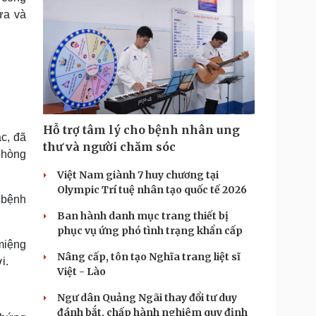
ừa và
Hỗ trợ tâm lý cho bệnh nhân ung
c, đã
thư và người chăm sóc
phòng
Việt Nam giành 7 huy chương tại
Olympic Trí tuệ nhân tạo quốc tế 2026
 bệnh
Ban hành danh mục trang thiết bị
phục vụ ứng phó tình trạng khẩn cấp
miệng
Nâng cấp, tôn tạo Nghĩa trang liệt sĩ
i.
Việt - Lào
Ngư dân Quảng Ngãi thay đổi tư duy
đánh bắt, chấp hành nghiêm quy định