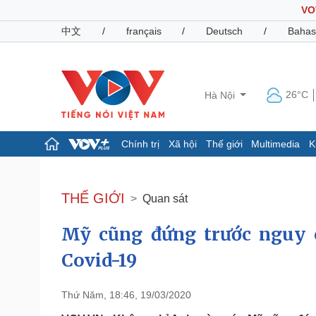
VO
中文
/
français
/
Deutsch
/
Bahas
26°C
Hà Nội
Chính trị
Xã hội
Thế giới
Multimedia
K
Chính trị
Xã hội
Đảng
Tin 24h
THẾ GIỚI
Quan sát
Tổ chức nhân sự
Dự báo thời tiết
Quốc hội
Giáo dục
Mỹ cũng đứng trước nguy c
Nhận diện sự thật
Dấu ấn VOV
Việc làm
Covid-19
Biển đảo
Pháp luật
Quân sự - Quốc phòng
Thứ Năm, 18:46, 19/03/2020
Vụ án
Vũ khí