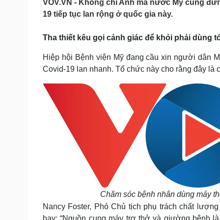
VOV.VN - Không chỉ Anh mà nước Mỹ cũng đứng 
Tin nóng
Việt Nam
19 tiếp tục lan rộng ở quốc gia này.
Tư vấn luật
Phân tích
Tha thiết kêu gọi cảnh giác để khỏi phải dùng t
Sức khỏe
Đời sống
Hiệp hội Bệnh viện Mỹ đang cầu xin người dân 
Dinh dưỡng - món ngon
Nhà đẹp
Covid-19 lan nhanh. Tổ chức này cho rằng đây là các
Cây thuốc
Blog
Sản phụ khoa
Tình yêu - Gia đình
Nhi khoa
Nam khoa
Làm đẹp - giảm cân
Phòng mạch online
Ăn sạch sống khỏe
Cải chính
Chăm sóc bệnh nhân dùng máy thở
Nancy Foster, Phó Chủ tịch phụ trách chất lượn
hay: “Nguồn cung máy trợ thở và giường bệnh là 