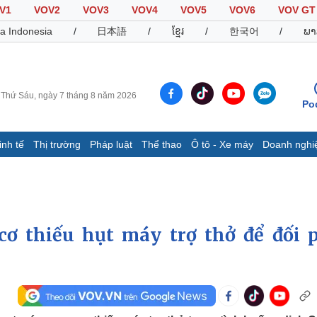
V1
VOV2
VOV3
VOV4
VOV5
VOV6
VOV GT
a Indonesia
/
日本語
/
ខ្មែរ
/
한국어
/
ພາ
Thứ Sáu, ngày 7 tháng 8 năm 2026
Po
inh tế
Thị trường
Pháp luật
Thể thao
Ô tô - Xe máy
Doanh nghi
Thế giới
Multimedia
K
Quan sát
Video
B
Cuộc sống đó đây
Ảnh
K
Hồ sơ
E-Magazine
ơ thiếu hụt máy trợ thở để đối 
Infographic
Thể thao
Ô tô - Xe máy
D
Bóng đá
Ô tô
T