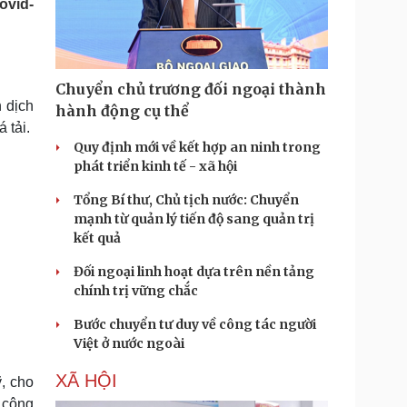
ovid-
Doanh nghiệp 24h
Tin Công nghệ
Doanh nhân
Trải nghiệm
ì cộng đồng
Chuyển đổi số
Chuyển chủ trương đối ngoại thành
u lịch
Podcast
 dịch
hành động cụ thể
Tư vấn
Câu chuyện thời sự
 tải.
Săn Tour
Đọc truyện đêm khuya
Quy định mới về kết hợp an ninh trong
heck-in
Cửa sổ tình yêu
phát triển kinh tế - xã hội
Kể chuyện cho bé
Tổng Bí thư, Chủ tịch nước: Chuyển
Hạt giống tâm hồn
mạnh từ quản lý tiến độ sang quản trị
kết quả
Đối ngoại linh hoạt dựa trên nền tảng
chính trị vững chắc
Bước chuyển tư duy về công tác người
Việt ở nước ngoài
XÃ HỘI
, cho
 công