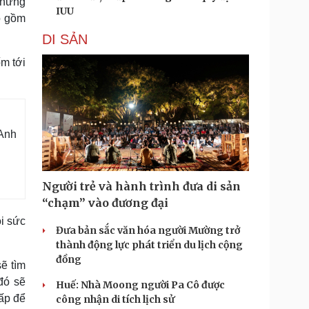
chứng
IUU
ao gồm
DI SẢN
m tới
 Anh
Người trẻ và hành trình đưa di sản
“chạm” vào đương đại
ồi sức
Đưa bản sắc văn hóa người Mường trở
thành động lực phát triển du lịch cộng
đồng
sẽ tìm
đó sẽ
Huế: Nhà Moong người Pa Cô được
ấp để
công nhận di tích lịch sử