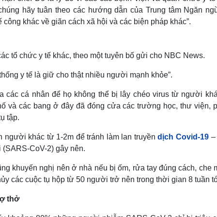
g chúng hãy tuân theo các hướng dẫn của Trung tâm Ngăn ng
ế công khác về giãn cách xã hội và các biện pháp khác”.
các tổ chức y tế khác, theo một tuyên bố gửi cho NBC News.
thống y tế là giữ cho thật nhiều người mạnh khỏe”.
ữa các cá nhân để họ không thể bị lây chéo virus từ người khá
hố và các bang ở đây đã đóng cửa các trường học, thư viện, 
ụ tập.
ch người khác từ 1-2m để tránh làm lan truyền
dịch Covid-19
–
i (SARS-CoV-2) gây nên.
ng khuyến nghị nên ở nhà nếu bị ốm, rửa tay đúng cách, che 
y các cuộc tụ hộp từ 50 người trở nên trong thời gian 8 tuần tớ
ợ thở