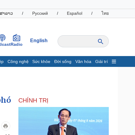
ສາລາວ
/
Русский
/
Español
/
ไทย
English
dcast
Radio
ệp
Công nghệ
Sức khỏe
Đời sống
Văn hóa
Giải trí
inh tế
Thị trường
ất động sản
Giá vàng
hởi nghiệp
Tiêu dùng
Tỷ giá
phó
CHÍNH TRỊ
Chứng khoán
Giá cà phê
oanh nghiệp
Công nghệ
hông tin doanh nghiệp
Sành điệu