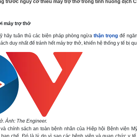
trước nguy cơ thiếu máy trợ thở trong tình huống dịch C
Lịch thi đấu bóng đá
Xe máy
Thế giới thể thao
Tư vấn
eSports
V
Hậu trường
ới máy trợ thở
Văn hóa
Giải trí
D
Mỹ hãy tuân thủ các biện pháp phòng ngừa
thận trọng
để ngăn
Sân khấu - Điện ảnh
Nghệ sĩ
h duy nhất để tránh hết máy trợ thở, khiến hệ thống y tế bị quá
Văn học
Thời trang
Âm nhạc
Sao Việt
c
Di sản
. Ảnh: The Engineer.
g và chính sách an toàn bệnh nhân của Hiệp hội Bệnh viện Mỹ
hạn chế. Đó là lý do vì sao các bệnh viện và quan chức y tế