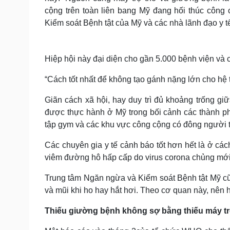
cộng trên toàn liên bang Mỹ đang hối thúc côn
Kiểm soát Bệnh tật của Mỹ và các nhà lãnh đạo y t
Hiệp hội này đại diện cho gần 5.000 bệnh viện và 
“Cách tốt nhất để không tạo gánh nặng lớn cho hệ 
Giãn cách xã hội, hay duy trì đủ khoảng trống gi
được thực hành ở Mỹ trong bối cảnh các thành p
tập gym và các khu vực công cộng có đông người t
Các chuyên gia y tế cảnh báo tốt hơn hết là ở cá
viêm đường hô hấp cấp do virus corona chủng mớ
Trung tâm Ngăn ngừa và Kiểm soát Bệnh tật Mỹ cũ
và mũi khi ho hay hắt hơi. Theo cơ quan này, nên hủ
Thiếu giường bệnh không sợ bằng thiếu máy tr