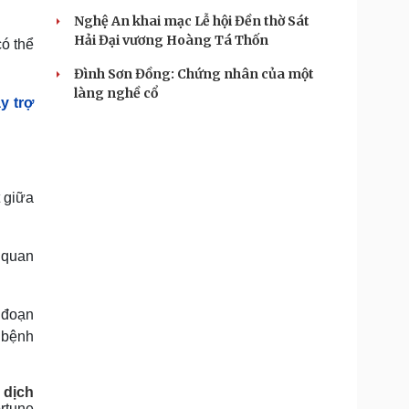
Nghệ An khai mạc Lễ hội Đền thờ Sát
Hải Đại vương Hoàng Tá Thốn
ó thể
Đình Sơn Đồng: Chứng nhân của một
làng nghề cổ
y trợ
t giữa
 quan
i đoạn
 bệnh
 dịch
rtune