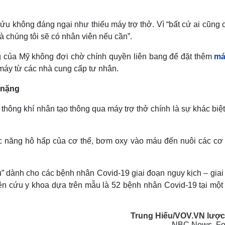
u không đáng ngại như thiếu máy trợ thở. Vì “bất cứ ai cũng c
 chúng tôi sẽ có nhân viên nếu cần”.
 của Mỹ không đợi chờ chính quyền liên bang để đặt thêm
má
máy từ các nhà cung cấp tư nhân.
h nặng
thông khí nhân tạo thông qua máy trợ thở chính là sự khác biệ
hức năng hô hấp của cơ thể, bơm oxy vào máu đến nuôi các cơ
ếu” dành cho các bệnh nhân Covid-19 giai đoạn nguy kịch – gia
iên cứu y khoa dựa trên mẫu là 52 bệnh nhân Covid-19 tại một
Trung Hiếu/VOV.VN lược
NBC News, Fo