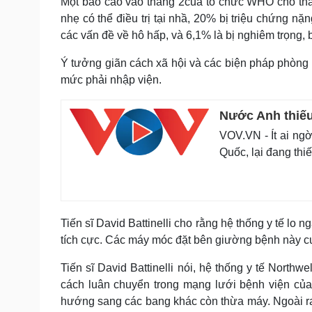
Một báo cáo vào tháng 2của tổ chức WHO cho th
nhẹ có thể điều trị tại nhầ, 20% bị triệu chứng n
các vấn đề về hô hấp, và 6,1% là bị nghiêm trọng,
Ý tưởng giãn cách xã hội và các biện pháp phòng 
mức phải nhập viện.
Nước Anh thiếu
VOV.VN - Ít ai ng
Quốc, lại đang thi
Tiến sĩ David Battinelli cho rằng hệ thống y tế lo 
tích cực. Các máy móc đặt bên giường bệnh này c
Tiến sĩ David Battinelli nói, hệ thống y tế Northw
cách luân chuyển trong mạng lưới bệnh viện của
hướng sang các bang khác còn thừa máy. Ngoài ra,