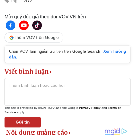
Tag:
VOV
Tư vấn luật
Phân tích
Mời quý độc giả theo dõi VOV.VN trên
Thêm VOV trên Google
Chọn VOV làm nguồn ưu tiên trên
Google Search
.
Xem hướng
dẫn.
Viết bình luận
This site is protected by reCAPTCHA and the Google
Privacy Policy
and
Terms of
Service
apply.
Gửi tin