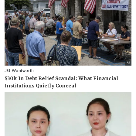
Thể thao
Ô tô - Xe máy
Bóng đá
Ô tô