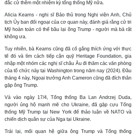
đắc cử thêm một nhiệm kỳ tổng thống Mỹ nữa.
Alicia Kearns - nghị sĩ Bảo thủ trong Nghị viện Anh, Chủ
tịch Ủy ban đối ngoại của cơ quan này, đánh giá rằng cử tri
Mỹ hoàn toàn có thể bầu lại ông Trump - người mà bà rất
không ưa.
Tuy nhiên, bà Kearns cũng đã cố gắng thích ứng với thực
tế đó và tìm cách tiếp cận quỹ Heritage Foundation, gia
nhập một nhóm các nghị sĩ châu Âu đi thăm các văn phòng
của tổ chức này tại Washington trong năm nay (2024). Đầu
tháng 4 này, Ngoại trưởng Anh Cameron cũng đã đích thân
gặp ông Trump.
Và vào ngày 17/4, Tổng thống Ba Lan Andrzej Duda,
Kinh tế
Thị trường
người ủng hộ mạnh mẽ cho Ukraine, đã gặp cựu Tổng
Bất động sản
Giá vàng
Khởi nghiệp
Tiêu dùng
thống Mỹ Trump tại New York để thảo luận về NATO và
Tỷ giá
chiến dịch quân sự của Nga tại Ukraine.
Chứng khoán
Giá cà phê
Trái lại, mối quan hệ giữa ông Trump và Tổng thống