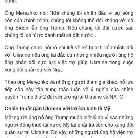
động.
Ông Merezhko nói: "Khi chúng tôi chiến đấu vì sự sống
còn của chính mình, chúng tôi không thể đối kháng với cả
ông Biden lẫn ông Trump. Nếu chúng tôi đặt cược sai,
chúng tôi có rủi ro đánh mất cả đất nước".
Ông Trump chưa nói rõ chi tiết về kế hoạch của mình đối
với Ukraine nếu ông tái đắc cử nhưng nhiều người ủng hộ
ông phản đối cực lực việc trợ giúp Ukraine trong cuộc
xung đột quân sự với Nga.
Theo ông Merezhko và những người tham gia khác, nỗ lực
Thế giới
Multimedia
tiếp cận này tập trung thảo luận về ý nghĩa của chính
Quan sát
Video
quyền Trump thứ 2 đối với tương lai Ukraine và NATO.
Cuộc sống đó đây
Ảnh
Hồ sơ
E-Magazine
Chiến thuật gắn Ukraine với lợi ích kinh tế Mỹ
Infographic
Một người ủng hộ ông Trump muốn biết lý do vì sao những
người đóng thuế tại nước Mỹ lại phải trả tiền cho xung đột
quân sự tại Ukraine. Do vậy, những người ủng hộ viện trợ