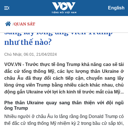
English
Phe ủng hộ Ukraine chuyển
QUAN SÁT
/
sang lấy lòng ứng viên Trump
như thế nào?
Chính trị
Xã hội
Chủ Nhật, 06:01, 21/04/2024
Đảng
Tin 24h
VOV.VN - Trước thực tế ông Trump khả năng cao sẽ tái
Tổ chức nhân sự
Dự báo thời tiết
đắc cử tổng thống Mỹ, các lực lượng thân Ukraine ở
Quốc hội
Giáo dục
châu Âu đã thay đổi cách tiếp cận, chuyển sang lấy
Nhận diện sự thật
Dấu ấn VOV
lòng ứng viên Trump bằng nhiều cách khác nhau, chủ
Việc làm
Biển đảo
động gắn Ukraine với lợi ích kinh tế trước mắt của Mỹ...
Phe thân Ukraine quay sang thân thiện với đội ngũ
ông Trump
Nhiều người ở châu Âu lo lắng rằng ông Donald Trump có
thể đắc cử tổng thống Mỹ nhiệm kỳ 2 trong bầu cử sắp tới,