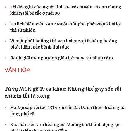
Lời đề nghị của người tình trẻ về chuyện có con chung
khiến tôi bế tắc ở tuổi 80
Du lịch biển Việt Nam: Muốn bứt phá phải vượt khỏi lợi
thế tự nhiên
Vì một phút buông thả sau hơi men, tôi bàng hoàng
phát hiện mắc bệnh tình dục
Ranh giới mong manh giữa hài hước và phản cảm
VĂN HÓA
Từ vụ MCK gỡ 19 ca khúc: Không thể gây sốc rồi
chỉ xin lỗi là xong
Hà Nội sắp cải tạo 131 vòm cầu đá: Đánh thức di sản giữa
lòng phố cổ
Đưa bản sắc văn hóa người Mường trở thành động lực
phát triển du lịch cộng đồng