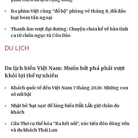
Ba phim Việt cùng “đổ bộ” phòng vé tháng 8, đối đầu
loạt bom tấn ngoại
Thanh âm vượt đại dương: Chuyện chưa kể về bản tình
ca từ chốn ngục tù Côn Đảo
DU LỊCH
Du lịch biển Việt Nam: Muốn bứt phá phải vượt
khỏi lợi thế tự nhiên
Khách quốc tế đến Việt Nam 7 tháng 2026: Những con
số nổi bật
Nhặt bỏ 'hạt sạn' để làng biển Đắk Lắk giữ chân du
khách
Cần Thơ cụ thể hóa “Ba kết nối”, xúc tiến đón dòng vốn
và du khách Thái Lan