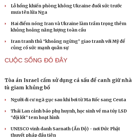
Lỗ hổng khiến phòng không Ukraine đuối sức trước
mưa tên lửa Nga
Hai điểm nóng Iran và Ukraine làm trầm trọng thêm
khủng hoảng năng lượng toàn cầu
Iran tranh thủ “khoảng ngừng” giao tranh với Mỹ để
củng cố sức mạnh quân sự
CUỘC SỐNG ĐÓ ĐÂY
Tòa án Israel cấm sử dụng cá sấu để canh giữ nhà
tù giam khủng bố
Cải chính
Người di cư ngã gục sau khi bơi từ Ma Rốc sang Ceuta
Thái Lan cảnh báo phụ huynh, học sinh về ma túy LSD
“đội lốt” tem hoạt hình
UNESCO vinh danh Sarnath (Ấn Độ) - nơi Đức Phật
thuyết pháp đầu tiên