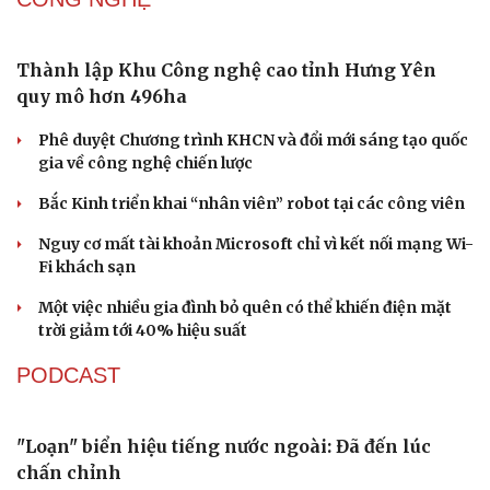
Thành lập Khu Công nghệ cao tỉnh Hưng Yên
Sức khỏe
Đời sống
quy mô hơn 496ha
Dinh dưỡng - món ngon
Nhà đẹp
Cây thuốc
Blog
Phê duyệt Chương trình KHCN và đổi mới sáng tạo quốc
Sản phụ khoa
Tình yêu - Gia đình
gia về công nghệ chiến lược
Nhi khoa
Nam khoa
Bắc Kinh triển khai “nhân viên” robot tại các công viên
Làm đẹp - giảm cân
Nguy cơ mất tài khoản Microsoft chỉ vì kết nối mạng Wi-
Phòng mạch online
Fi khách sạn
Ăn sạch sống khỏe
Một việc nhiều gia đình bỏ quên có thể khiến điện mặt
trời giảm tới 40% hiệu suất
PODCAST
"Loạn" biển hiệu tiếng nước ngoài: Đã đến lúc
chấn chỉnh