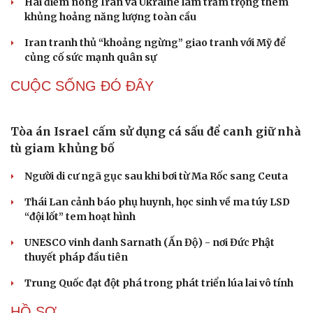
Hai điểm nóng Iran và Ukraine làm trầm trọng thêm
khủng hoảng năng lượng toàn cầu
Iran tranh thủ “khoảng ngừng” giao tranh với Mỹ để
củng cố sức mạnh quân sự
CUỘC SỐNG ĐÓ ĐÂY
Tòa án Israel cấm sử dụng cá sấu để canh giữ nhà
tù giam khủng bố
Du lịch
Podcast
Người di cư ngã gục sau khi bơi từ Ma Rốc sang Ceuta
Tư vấn
Câu chuyện thời sự
Thái Lan cảnh báo phụ huynh, học sinh về ma túy LSD
Săn Tour
Đọc truyện đêm khuya
“đội lốt” tem hoạt hình
check-in
Cửa sổ tình yêu
Kể chuyện cho bé
UNESCO vinh danh Sarnath (Ấn Độ) - nơi Đức Phật
Hạt giống tâm hồn
thuyết pháp đầu tiên
Trung Quốc đạt đột phá trong phát triển lúa lai vô tính
HỒ SƠ