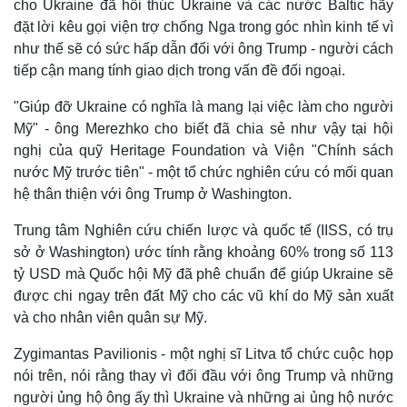
cho Ukraine đã hối thúc Ukraine và các nước Baltic hãy
đặt lời kêu gọi viện trợ chống Nga trong góc nhìn kinh tế vì
như thế sẽ có sức hấp dẫn đối với ông Trump - người cách
tiếp cận mang tính giao dịch trong vấn đề đối ngoại.
"Giúp đỡ Ukraine có nghĩa là mang lại việc làm cho người
Mỹ" - ông Merezhko cho biết đã chia sẻ như vậy tại hội
nghị của quỹ Heritage Foundation và Viện "Chính sách
nước Mỹ trước tiên" - một tổ chức nghiên cứu có mối quan
hệ thân thiện với ông Trump ở Washington.
Trung tâm Nghiên cứu chiến lược và quốc tế (IISS, có trụ
sở ở Washington) ước tính rằng khoảng 60% trong số 113
tỷ USD mà Quốc hội Mỹ đã phê chuẩn để giúp Ukraine sẽ
được chi ngay trên đất Mỹ cho các vũ khí do Mỹ sản xuất
và cho nhân viên quân sự Mỹ.
Zygimantas Pavilionis - một nghị sĩ Litva tổ chức cuộc họp
nói trên, nói rằng thay vì đối đầu với ông Trump và những
người ủng hộ ông ấy thì Ukraine và những ai ủng hộ nước