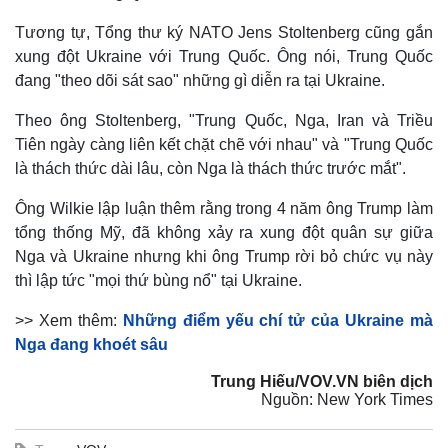
Tương tự, Tổng thư ký NATO Jens Stoltenberg cũng gắn
xung đột Ukraine với Trung Quốc. Ông nói, Trung Quốc
đang "theo dõi sát sao" những gì diễn ra tại Ukraine.
Theo ông Stoltenberg, "Trung Quốc, Nga, Iran và Triều
Tiên ngày càng liên kết chặt chẽ với nhau" và "Trung Quốc
là thách thức dài lâu, còn Nga là thách thức trước mắt".
Ông Wilkie lập luận thêm rằng trong 4 năm ông Trump làm
tổng thống Mỹ, đã không xảy ra xung đột quân sự giữa
Nga và Ukraine nhưng khi ông Trump rời bỏ chức vụ này
thì lập tức "mọi thứ bùng nổ" tại Ukraine.
>> Xem thêm:
Những điểm yếu chí tử của Ukraine mà
Nga đang khoét sâu
Trung Hiếu/VOV.VN biên dịch
Pháp luật
Quân sự - Quốc phòng
Nguồn: New York Times
Vụ án
Vũ khí
Tin nóng
Việt Nam