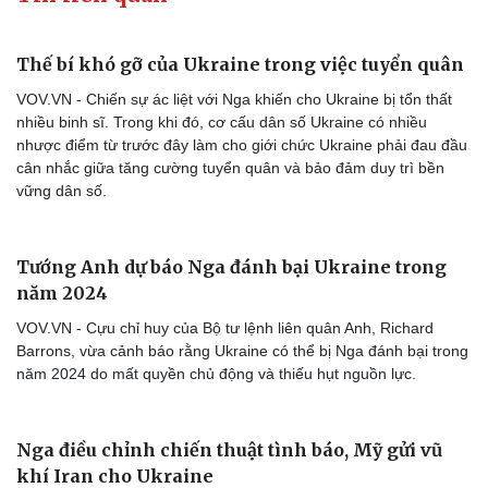
Doanh nghiệp
Công nghệ
Thông tin doanh nghiệp
Sành điệu
Thế bí khó gỡ của Ukraine trong việc tuyển quân
Doanh nghiệp 24h
Tin Công nghệ
VOV.VN - Chiến sự ác liệt với Nga khiến cho Ukraine bị tổn thất
Doanh nhân
Trải nghiệm
nhiều binh sĩ. Trong khi đó, cơ cấu dân số Ukraine có nhiều
Vì cộng đồng
Chuyển đổi số
nhược điểm từ trước đây làm cho giới chức Ukraine phải đau đầu
cân nhắc giữa tăng cường tuyển quân và bảo đảm duy trì bền
vững dân số.
Tướng Anh dự báo Nga đánh bại Ukraine trong
năm 2024
VOV.VN - Cựu chỉ huy của Bộ tư lệnh liên quân Anh, Richard
Barrons, vừa cảnh báo rằng Ukraine có thể bị Nga đánh bại trong
năm 2024 do mất quyền chủ động và thiếu hụt nguồn lực.
Nga điều chỉnh chiến thuật tình báo, Mỹ gửi vũ
khí Iran cho Ukraine