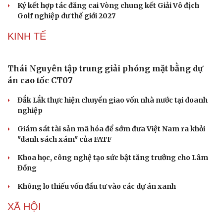
Ký kết hợp tác đăng cai Vòng chung kết Giải Vô địch
Golf nghiệp dư thế giới 2027
KINH TẾ
Thái Nguyên tập trung giải phóng mặt bằng dự
án cao tốc CT07
Văn hóa
Giải trí
Đắk Lắk thực hiện chuyển giao vốn nhà nước tại doanh
nghiệp
Sân khấu - Điện ảnh
Nghệ sĩ
Văn học
Thời trang
Giám sát tài sản mã hóa để sớm đưa Việt Nam ra khỏi
Âm nhạc
Sao Việt
"danh sách xám" của FATF
Di sản
Khoa học, công nghệ tạo sức bật tăng trưởng cho Lâm
Đồng
Không lo thiếu vốn đầu tư vào các dự án xanh
XÃ HỘI