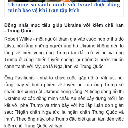
Ukraine so sánh mình với Israel được đồng
minh bảo vệ khi Iran tập kích
Đồng nhất mục tiêu giúp Ukraine với kiềm chế Iran
- Trung Quốc
Robert Wilkie - một người tham gia vào cuộc họp ở thủ đô
Litva, nói rằng những người ủng hộ Ukraine không nên lo
lắng về triển vọng ông Trump tái đắc cử vì họ và ông
Trump ở cùng chiến tuyến chống lại nhóm 3 nước muốn
cạnh tranh với Mỹ, đó là Nga, Iran và Trung Quốc.
Ông Pavilionis - nhà tổ chức cuộc gặp gỡ ở Vilnius, nói
rằng thay vì buồn phiền về tuyên bố của ông Trump sẽ
chấm dứt xung đột Ukraine trong vòng 24 tiếng đồng hồ thì
Ukraine và các đồng minh châu Âu nên xây dựng mối liên
kết với phe Trump và trình bày với họ lập luận đơn giản
sau: "Ngăn chặn Nga tức là ngăn chặn Trung Quốc và
Iran". Theo ông này, phe Trump đặc biệt quan tâm đến việc
kiềm chế Trung Quốc và Iran.