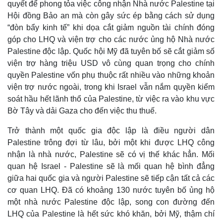
quyết để phong tỏa việc công nhận Nhà nước Palestine tại
Kinh tế
Thị trường
Hội đồng Bảo an mà còn gây sức ép bằng cách sử dụng
Bất động sản
Giá vàng
“đòn bẩy kinh tế” khi dọa cắt giảm nguồn tài chính đóng
Khởi nghiệp
Tiêu dùng
góp cho LHQ và viện trợ cho các nước ủng hộ Nhà nước
Tỷ giá
Chứng khoán
Palestine độc lập. Quốc hội Mỹ đã tuyên bố sẽ cắt giảm số
Giá cà phê
viện trợ hàng triệu USD vô cùng quan trọng cho chính
quyền Palestine vốn phụ thuộc rất nhiều vào những khoản
viện trợ nước ngoài, trong khi Israel vẫn nắm quyền kiểm
soát hầu hết lãnh thổ của Palestine, từ việc ra vào khu vực
Bờ Tây và dải Gaza cho đến việc thu thuế.
Trở thành một quốc gia độc lập là điều người dân
Palestine trông đợi từ lâu, bởi một khi được LHQ công
nhận là nhà nước, Palestine sẽ có vị thế khác hẳn. Mối
quan hệ Israel - Palestine sẽ là mối quan hệ bình đẳng
giữa hai quốc gia và người Palestine sẽ tiếp cận tất cả các
cơ quan LHQ. Đã có khoảng 130 nước tuyên bố ủng hộ
một nhà nước Palestine độc lập, song con đường đến
LHQ của Palestine là hết sức khó khăn, bởi Mỹ, thậm chí