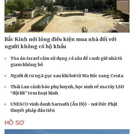
Hạt giống tâm hồn
Bắc Kinh nới lỏng điều kiện mua nhà đối với
người không có hộ khẩu
Tòa án Israel cấm sử dụng cá sấu để canh giữ nhà tù
giam khủng bố
Người di cư ngã gục sau khi bơi từ Ma Rốc sang Ceuta
Thái Lan cảnh báo phụ huynh, học sinh về ma túy LSD
“đội lốt” tem hoạt hình
UNESCO vinh danh Sarnath (Ấn Độ) - nơi Đức Phật
thuyết pháp đầu tiên
HỒ SƠ