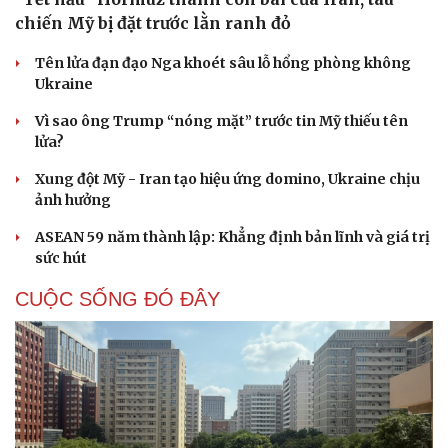
chiến Mỹ bị đặt trước lằn ranh đỏ
Tên lửa đạn đạo Nga khoét sâu lỗ hổng phòng không
Ukraine
Vì sao ông Trump “nóng mặt” trước tin Mỹ thiếu tên
lửa?
Xung đột Mỹ - Iran tạo hiệu ứng domino, Ukraine chịu
ảnh hưởng
ASEAN 59 năm thành lập: Khẳng định bản lĩnh và giá trị
sức hút
CUỘC SỐNG ĐÓ ĐÂY
Du lịch
Podcast
Tư vấn
Câu chuyện thời sự
Săn Tour
Đọc truyện đêm khuya
check-in
Cửa sổ tình yêu
Kể chuyện cho bé