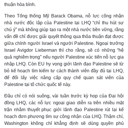
thuận hòa bình.
Theo Tổng thống Mỹ Barack Obama, nỗ lực công nhận
nhà nước độc lập của Palestine tại LHQ “chỉ thu hút sự
chú ý” mà không giúp tạo ra một nhà nước bền vững, rằng
vấn đề chỉ được giải quyết thông qua thỏa thuận đạt được
giữa chính người Israel và người Palestine. Ngoại trưởng
Israel Avigdor Lieberman thì cho rằng, sẽ có những “hệ
quả nghiêm trọng” nếu người Palestine xúc tiến nỗ lực gia
nhập LHQ. Còn EU hy vọng giới lãnh đạo Palestine sẽ từ
bỏ kế hoạch tìm kiếm tư cách thành viên đầy đủ tại LHQ,
để đổi lấy việc nâng cấp quy chế quan sát viên của
Palestine tại tổ chức quốc tế này.
Đâu chỉ có nói suông, vài tuần trước kỳ họp của Đại hội
đồng LHQ, các nỗ lực ngoại giao diễn ra trên nhiều mặt
trận nhằm thuyết phục giới lãnh đạo Palestine rút lại kế
hoạch đơn phương tìm sự công nhận của LHQ. Thậm chí,
Washington không chỉ khẳng định sẽ dùng quyền phủ