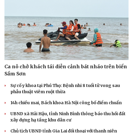
Sức khỏe
Đời sống
Dinh dưỡng - món ngon
Nhà đẹp
Cây thuốc
Blog
Sản phụ khoa
Tình yêu - Gia đình
Nhi khoa
Nam khoa
Làm đẹp - giảm cân
Phòng mạch online
Ăn sạch sống khỏe
Ca nô chở khách tái diễn cảnh bát nháo trên biển
Sầm Sơn
Sự cố y khoa tại Phú Thọ: Bệnh nhi 8 tuổi tử vong sau
phẫu thuật viêm ruột thừa
14h chiều mai, Bách khoa Hà Nội công bố điểm chuẩn
UBND xã Hải Hậu, tỉnh Ninh Bình thông báo thu hồi đất
xây dựng hạ tầng khu dân cư
Chủ tịch UBND tỉnh Gia Lai đối thoại với thanh niên