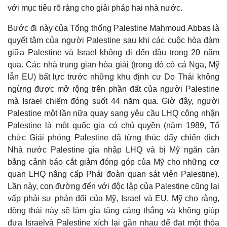
với mục tiêu rõ ràng cho giải pháp hai nhà nước.
Bước đi này của Tổng thống Palestine Mahmoud Abbas là
quyết tâm của người Palestine sau khi các cuộc hòa đàm
giữa Palestine và Israel không đi đến đâu trong 20 năm
Thế giới
Multimedia
qua. Các nhà trung gian hòa giải (trong đó có cả Nga, Mỹ
Quan sát
Video
lẫn EU) bất lực trước những khu định cư Do Thái không
Cuộc sống đó đây
Ảnh
ngừng được mở rộng trên phần đất của người Palestine
Hồ sơ
E-Magazine
mà Israel chiếm đóng suốt 44 năm qua. Giờ đây, người
Infographic
Palestine một lần nữa quay sang yêu cầu LHQ công nhận
Palestine là một quốc gia có chủ quyền (năm 1989, Tổ
chức Giải phóng Palestine đã từng thúc đẩy chiến dịch
Nhà nước Palestine gia nhập LHQ và bị Mỹ ngăn cản
bằng cảnh báo cắt giảm đóng góp của Mỹ cho những cơ
quan LHQ nâng cấp Phái đoàn quan sát viên Palestine).
Lần này, con đường đến với độc lập của Palestine cũng lại
vấp phải sự phản đối của Mỹ, Israel và EU. Mỹ cho rằng,
động thái này sẽ làm gia tăng căng thẳng và không giúp
đưa Israelvà Palestine xích lại gần nhau để đạt một thỏa