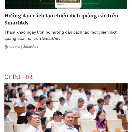
Hướng dẫn cách tạo chiến dịch quảng cáo trên
SmartAds
Tham khảo ngay trọn bộ hướng dẫn cách tạo một chiến dịch
quảng cáo mới trên SmartAds.
Doanh nghiệp
Công nghệ
| SmartAds
Thông tin doanh nghiệp
Sành điệu
Doanh nghiệp 24h
Tin Công nghệ
Doanh nhân
Trải nghiệm
Vì cộng đồng
Chuyển đổi số
CHÍNH TRỊ