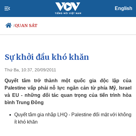
English
QUAN SÁT
/
Sự khởi đầu khó khăn
Chính trị
Xã hội
Đảng
Tin 24h
Thứ Ba, 10:37, 20/09/2011
Tổ chức nhân sự
Dự báo thời tiết
Quốc hội
Giáo dục
Quyết tâm trở thành một quốc gia độc lập của
Nhận diện sự thật
Dấu ấn VOV
Palestine vấp phải nỗ lực ngăn cản từ phía Mỹ, Israel
Việc làm
và EU - những đối tác quan trọng của tiến trình hòa
Biển đảo
bình Trung Đông
Quyết tâm gia nhập LHQ - Palestine đối mặt với không
ít khó khăn