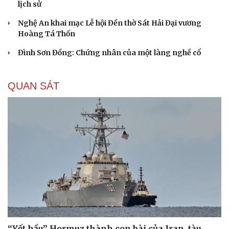
lịch sử
Văn hóa
Giải trí
Sân khấu - Điện ảnh
Nghệ sĩ
Nghệ An khai mạc Lễ hội Đền thờ Sát Hải Đại vương
Văn học
Thời trang
Hoàng Tá Thốn
Âm nhạc
Sao Việt
Đình Sơn Đồng: Chứng nhân của một làng nghề cổ
Di sản
QUAN SÁT
“Yết hầu” Hormuz thành con bài của Iran, tàu