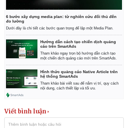
6 bước xây dựng media plan: từ nghiên cứu đối thủ đến
đo lường
Dưới đây là chi tiết các bước quan trọng để lập một Media Plan.
Hướng dẫn cách tạo chiến dịch quảng
cáo trên SmartAds
Tham khảo ngay trọn bộ hướng dẫn cách tạo
một chiến dịch quảng cáo mới trên SmartAds.
Thể thao
Ô tô - Xe máy
Hình thức quảng cáo Native Article trên
Bóng đá
Ô tô
hệ thống SmartAds
Lịch thi đấu bóng đá
Xe máy
Tham khảo bài viết sau để nắm vị trí, quy cách
Thế giới thể thao
Tư vấn
nội dung, cách thiết lập và tối ưu.
eSports
Hậu trường
Viết bình luận