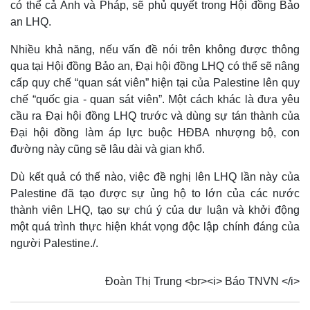
có thể cả Anh và Pháp, sẽ phủ quyết trong Hội đồng Bảo
an LHQ.
Nhiều khả năng, nếu vấn đề nói trên không được thông
qua tại Hội đồng Bảo an, Đại hội đồng LHQ có thể sẽ nâng
cấp quy chế “quan sát viên” hiện tại của Palestine lên quy
chế “quốc gia - quan sát viên”. Một cách khác là đưa yêu
cầu ra Đại hội đồng LHQ trước và dùng sự tán thành của
Đại hội đồng làm áp lực buộc HĐBA nhượng bộ, con
đường này cũng sẽ lâu dài và gian khổ.
Dù kết quả có thế nào, việc đề nghị lên LHQ lần này của
Palestine đã tạo được sự ủng hộ to lớn của các nước
thành viên LHQ, tạo sự chú ý của dư luận và khởi động
một quá trình thực hiện khát vọng độc lập chính đáng của
người Palestine./.
Pháp luật
Quân sự - Quốc phòng
Vụ án
Vũ khí
Đoàn Thị Trung <br><i> Báo TNVN </i>
Tin nóng
Việt Nam
Tư vấn luật
Phân tích