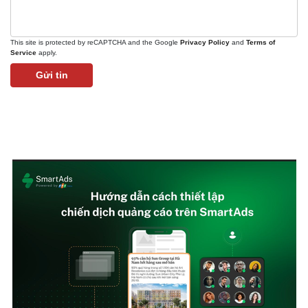
This site is protected by reCAPTCHA and the Google
Privacy Policy
and
Terms of
Service
apply.
Gửi tin