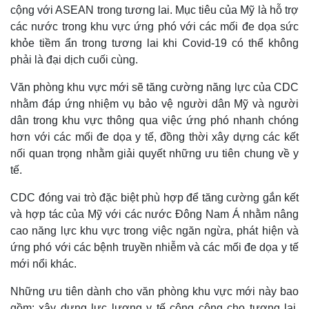
cộng với ASEAN trong tương lai. Mục tiêu của Mỹ là hỗ trợ
các nước trong khu vực ứng phó với các mối đe dọa sức
khỏe tiềm ẩn trong tương lai khi Covid-19 có thể không
phải là đại dịch cuối cùng.
Văn phòng khu vực mới sẽ tăng cường năng lực của CDC
nhằm đáp ứng nhiệm vụ bảo vệ người dân Mỹ và người
Kinh tế
Thị trường
dân trong khu vực thông qua việc ứng phó nhanh chóng
Bất động sản
Giá vàng
hơn với các mối đe dọa y tế, đồng thời xây dựng các kết
Khởi nghiệp
Tiêu dùng
nối quan trọng nhằm giải quyết những ưu tiên chung về y
Tỷ giá
tế.
Chứng khoán
Giá cà phê
CDC đóng vai trò đặc biệt phù hợp để tăng cường gắn kết
và hợp tác của Mỹ với các nước Đông Nam Á nhằm nâng
cao năng lực khu vực trong việc ngăn ngừa, phát hiện và
ứng phó với các bệnh truyền nhiễm và các mối đe dọa y tế
mới nổi khác.
Những ưu tiên dành cho văn phòng khu vực mới này bao
gồm: xây dựng lực lượng y tế công cộng cho tương lai,