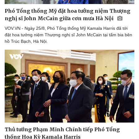
Phó Tổng thống Mỹ đặt hoa tưởng niệm Thượng
nghị sĩ John McCain giữa cơn mưa Hà Nội
Du lịch
Podcast
VOV.VN - Ngày 25/8, Phó Tổng thống Mỹ Kamala Harris đã tới
Tư vấn
Câu chuyện thời sự
đặt hoa tưởng niệm Thượng nghị sĩ John McCain tại tấm bia bên
Săn Tour
Đọc truyện đêm khuya
hồ Trúc Bạch, Hà Nội.
check-in
Cửa sổ tình yêu
Kể chuyện cho bé
Hạt giống tâm hồn
Thủ tướng Phạm Minh Chính tiếp Phó Tổng
thống Hoa Kỳ Kamala Harris