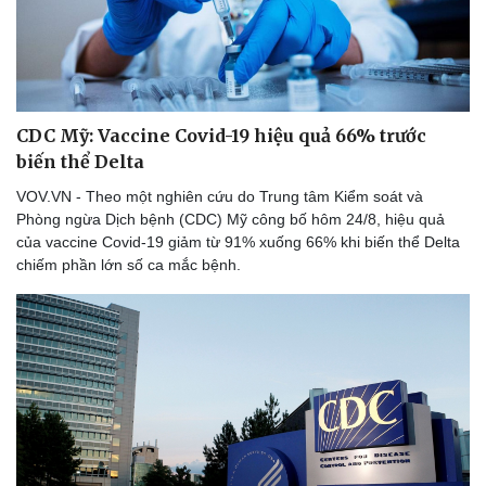
Văn hóa
Giải trí
CDC Mỹ: Vaccine Covid-19 hiệu quả 66% trước
Sân khấu - Điện ảnh
Nghệ sĩ
biến thể Delta
Văn học
Thời trang
VOV.VN - Theo một nghiên cứu do Trung tâm Kiểm soát và
Âm nhạc
Sao Việt
Phòng ngừa Dịch bệnh (CDC) Mỹ công bố hôm 24/8, hiệu quả
Di sản
của vaccine Covid-19 giảm từ 91% xuống 66% khi biến thể Delta
chiếm phần lớn số ca mắc bệnh.