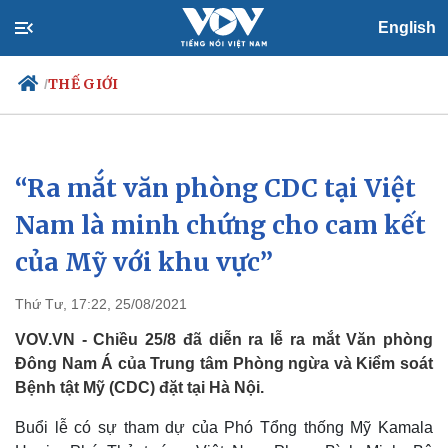
English
THẾ GIỚI
/
“Ra mắt văn phòng CDC tại Việt
Chính trị
Xã hội
Đảng
Tin 24h
Nam là minh chứng cho cam kết
Tổ chức nhân sự
Dự báo thời tiết
của Mỹ với khu vực”
Quốc hội
Giáo dục
Nhận diện sự thật
Dấu ấn VOV
Việc làm
Thứ Tư, 17:22, 25/08/2021
Biển đảo
VOV.VN - Chiều 25/8 đã diễn ra lễ ra mắt Văn phòng
Đông Nam Á của Trung tâm Phòng ngừa và Kiểm soát
Bệnh tật Mỹ (CDC) đặt tại Hà Nội.
Buổi lễ có sự tham dự của Phó Tổng thống Mỹ Kamala