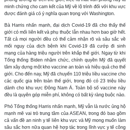
minh chứng cho cam kết của Mỹ về lộ trình đối với khu vực
được đánh giá có ý nghĩa quan trọng với Washington.
Bà Harris nhấn mạnh, đại dịch Covid-19 đã cho thấy thế
giới có mối liên kết và phụ thuộc lẫn nhau hơn bao giờ hết.
Tất cả mọi người đều có thể cảm nhận rõ và sâu sắc về
mối nguy của dịch bệnh khi Covid-19 đã cướp đi sinh
mạng của hàng triệu người trên khắp thế giới. Ngay từ khi
Tổng thống Biden nhậm chức, chính quyền Mỹ đã quyết
tâm xây dựng một kho vaccine an toàn và hiệu quả cho thế
giới. Cho đến nay, Mỹ đã chuyển 110 triệu liều vaccine cho
các quốc gia trên toàn thế giới, trong đó có 23 triệu liều
dành cho khu vực Đông Nam Á. Toàn bộ số vaccine này
đều là quyên góp miễn phí, không có bất kỳ ràng buộc nào.
Phó Tổng thống Harris nhấn mạnh, Mỹ vẫn là nước ủng hộ
mạnh mẽ vai trò trung tâm của ASEAN, trong đó bao gồm
cả vấn đề an ninh y tế liên khu vực và Mỹ mong muốn làm
sâu sắc hơn nữa quan hệ hợp tác trong lĩnh vực y tế công