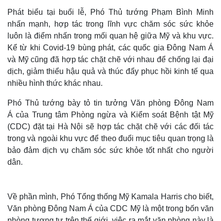
Phát biểu tại buổi lễ, Phó Thủ tướng Phạm Bình Minh
nhấn mạnh, hợp tác trong lĩnh vực chăm sóc sức khỏe
luôn là điểm nhấn trong mối quan hệ giữa Mỹ và khu vực.
Kể từ khi Covid-19 bùng phát, các quốc gia Đông Nam Á
và Mỹ cũng đã hợp tác chặt chẽ với nhau để chống lại đại
dịch, giảm thiểu hậu quả và thúc đẩy phục hồi kinh tế qua
nhiều hình thức khác nhau.
Thế giới
Multimedia
Phó Thủ tướng bày tỏ tin tưởng Văn phòng Đông Nam
Quan sát
Video
Á của Trung tâm Phòng ngừa và Kiểm soát Bệnh tật Mỹ
Cuộc sống đó đây
Ảnh
(CDC) đặt tại Hà Nội sẽ hợp tác chặt chẽ với các đối tác
Hồ sơ
E-Magazine
trong và ngoài khu vực để theo đuổi mục tiêu quan trọng là
Infographic
bảo đảm dịch vụ chăm sóc sức khỏe tốt nhất cho người
dân.
Về phần mình, Phó Tổng thống Mỹ Kamala Harris cho biết,
Văn phòng Đông Nam Á của CDC Mỹ là một trong bốn văn
phòng tương tự trên thế giới, việc ra mắt văn phòng này là