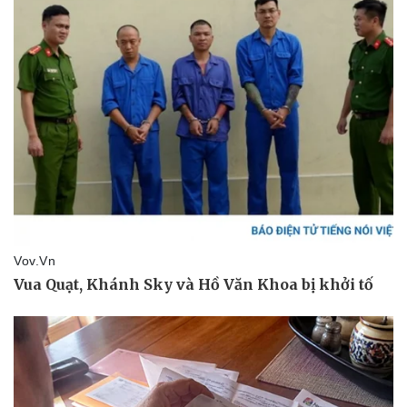
Sức khỏe
Đời sống
Dinh dưỡng - món ngon
Nhà đẹp
Cây thuốc
Blog
Sản phụ khoa
Tình yêu - Gia đình
Nhi khoa
Nam khoa
Làm đẹp - giảm cân
Phòng mạch online
Ăn sạch sống khỏe