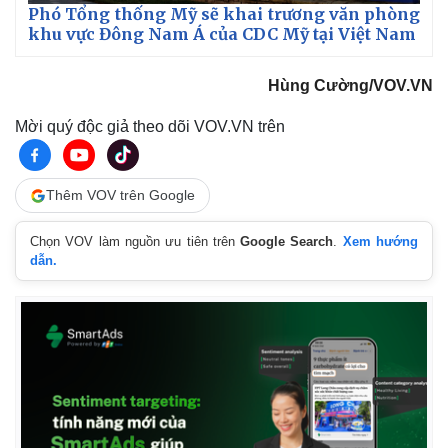
Phó Tổng thống Mỹ sẽ khai trương văn phòng
khu vực Đông Nam Á của CDC Mỹ tại Việt Nam
Hùng Cường/VOV.VN
Mời quý độc giả theo dõi VOV.VN trên
Pháp luật
Quân sự - Quốc phòng
Vụ án
Vũ khí
Thêm VOV trên Google
Tin nóng
Việt Nam
Tư vấn luật
Phân tích
Chọn VOV làm nguồn ưu tiên trên
Google Search
.
Xem hướng
dẫn.