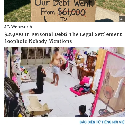
Doanh nghiệp
Công nghệ
Thông tin doanh nghiệp
Sành điệu
Doanh nghiệp 24h
Tin Công nghệ
Doanh nhân
Trải nghiệm
Vì cộng đồng
Chuyển đổi số