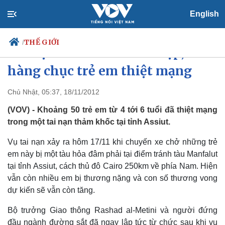
English
THẾ GIỚI
/
Tai nạn thảm khốc ở Ai Cập,
hàng chục trẻ em thiệt mạng
Chủ Nhật, 05:37, 18/11/2012
Chính trị
Xã hội
Đảng
Tin 24h
(VOV) - Khoảng 50 trẻ em từ 4 tới 6 tuổi đã thiệt mạng
Tổ chức nhân sự
Dự báo thời tiết
trong một tai nạn thảm khốc tại tỉnh Assiut.
Quốc hội
Giáo dục
Nhận diện sự thật
Dấu ấn VOV
Vụ tai nạn xảy ra hôm 17/11 khi chuyến xe chở những trẻ
Việc làm
em này bị một tàu hỏa đâm phải tại điểm tránh tàu Manfalut
Biển đảo
tại tỉnh Assiut, cách thủ đô Cairo 250km về phía Nam. Hiện
vẫn còn nhiều em bị thương nặng và con số thương vong
dự kiến sẽ vẫn còn tăng.
Bộ trưởng Giao thông Rashad al-Metini và người đứng
đầu ngành đường sắt đã ngay lập tức từ chức sau khi vụ