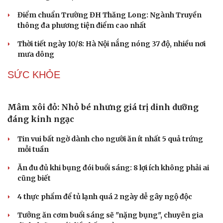
Cần Thơ hướng tới thí điểm mạng 6G
Tạm đình chỉ công tác giám đốc Sở GD&ĐT Tuyên
Quang Vũ Đình Hưng
Điểm chuẩn Học viện Tài chính: Ngành Kiểm toán cao
đầu bảng với 28,07 điểm
Điểm chuẩn Trường ĐH Thăng Long: Ngành Truyền
thông đa phương tiện điểm cao nhất
Thời tiết ngày 10/8: Hà Nội nắng nóng 37 độ, nhiều nơi
mưa dông
SỨC KHỎE
Văn hóa
Giải trí