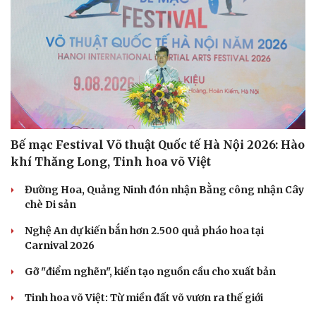
Doanh nghiệp
Công nghệ
Thông tin doanh nghiệp
Sành điệu
Doanh nghiệp 24h
Tin Công nghệ
Doanh nhân
Trải nghiệm
Vì cộng đồng
Chuyển đổi số
Bế mạc Festival Võ thuật Quốc tế Hà Nội 2026: Hào
khí Thăng Long, Tinh hoa võ Việt
Đường Hoa, Quảng Ninh đón nhận Bằng công nhận Cây
chè Di sản
Nghệ An dự kiến bắn hơn 2.500 quả pháo hoa tại
Carnival 2026
Gỡ "điểm nghẽn", kiến tạo nguồn cầu cho xuất bản
Tinh hoa võ Việt: Từ miền đất võ vươn ra thế giới