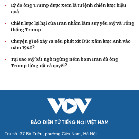
Bắc Kinh nới lỏng điều kiện mua nhà đối với
người không có hộ khẩu
Tòa án Israel cấm sử dụng cá sấu để canh giữ nhà tù
giam khủng bố
Người di cư ngã gục sau khi bơi từ Ma Rốc sang Ceuta
Thái Lan cảnh báo phụ huynh, học sinh về ma túy LSD
“đội lốt” tem hoạt hình
UNESCO vinh danh Sarnath (Ấn Độ) - nơi Đức Phật
thuyết pháp đầu tiên
HỒ SƠ
Thực hư việc Mỹ cạn kiệt kho tên lửa đắt tiền
Lý do ông Trump được xem là tư lệnh chiến lược hiệu