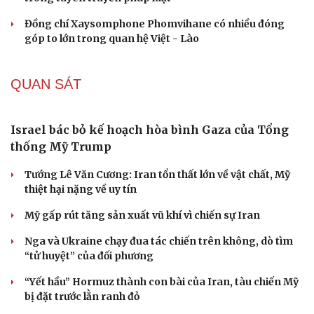
thống Trump
Chuyện gì sẽ xảy ra nếu phát xít Đức xâm lược Anh vào
năm 1940?
Tại sao Mỹ bất ngờ ngừng ném bom Iran dù ông
Trump từng rất cả quyết?
CHÍNH TRỊ
Tổng Bí thư, Chủ tịch nước Tô Lâm tới Sydney, bắt
đầu thăm cấp Nhà nước Australia
Báo cáo phương án sắp xếp đơn vị hành chính cấp xã tại
TP.HCM trước ngày 30/8
Điện chia buồn Đồng chí Saysomphone Phomvihane,
Chủ tịch Quốc hội nước CHDCND Lào
Không để “nhiệm vụ bắt buộc, kinh phí phụ thuộc”
trong tuyên truyền pháp luật