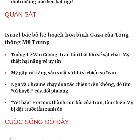
Sân khấu - Điện ảnh
Nghệ sĩ
Văn học
Thời trang
Âm nhạc
Sao Việt
Di sản
Mâm xôi đỏ: Nhỏ bé nhưng giá trị dinh dưỡng
đáng kinh ngạc
Tin vui bất ngờ dành cho người ăn ít nhất 5 quả trứng
mỗi tuần
Ăn đu đủ khi bụng đói buổi sáng: 8 lợi ích không phải ai
cũng biết
4 thực phẩm để tủ lạnh quá 2 ngày dễ gây ngộ độc
Tưởng ăn cơm buổi sáng sẽ "nặng bụng", chuyên gia
dinh dưỡng nói điều bất ngờ