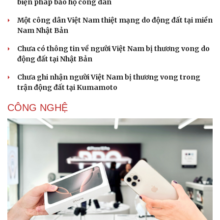
biện pháp bảo hộ công dân
Một công dân Việt Nam thiệt mạng do động đất tại miền
Nam Nhật Bản
Chưa có thông tin về người Việt Nam bị thương vong do
động đất tại Nhật Bản
Chưa ghi nhận người Việt Nam bị thương vong trong
trận động đất tại Kumamoto
CÔNG NGHỆ
Thể thao
Ô tô - Xe máy
Bóng đá
Ô tô
Lịch thi đấu bóng đá
Xe máy
Thế giới thể thao
Tư vấn
eSports