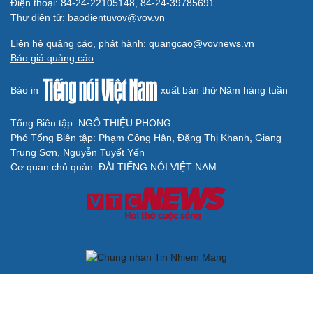
quả
Chiến lược lợi hại của Iran nhằm làm suy yếu Mỹ và Tổng
thống Trump
Chuyện gì sẽ xảy ra nếu phát xít Đức xâm lược Anh vào
năm 1940?
Tại sao Mỹ bất ngờ ngừng ném bom Iran dù ông
Trump từng rất cả quyết?
BÁO ĐIỆN TỬ TIẾNG NÓI VIỆT NAM
Trụ sở: 37 Bà Triệu, phường Cửa Nam, Hà Nội
Điện thoại: 84-24-22105148, 84-24-39785691