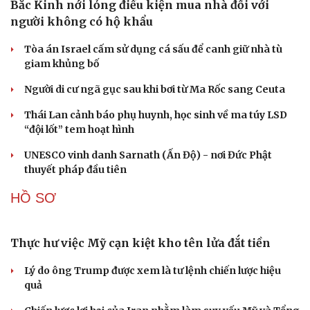
QUAN SÁT
Israel bác bỏ kế hoạch hòa bình Gaza của Tổng
thống Mỹ Trump
Tướng Lê Văn Cương: Iran tổn thất lớn về vật chất, Mỹ
thiệt hại nặng về uy tín
Mỹ gấp rút tăng sản xuất vũ khí vì chiến sự Iran
Nga và Ukraine chạy đua tác chiến trên không, dò tìm
“tử huyệt” của đối phương
“Yết hầu” Hormuz thành con bài của Iran, tàu chiến Mỹ
bị đặt trước lằn ranh đỏ
CUỘC SỐNG ĐÓ ĐÂY
Bắc Kinh nới lỏng điều kiện mua nhà đối với