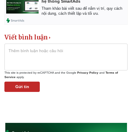
hệ thống SmartAds
Tham khảo bài viết sau để nắm vị trí, quy cách
nội dung, cách thiết lập và tối ưu.
Kinh tế
Thị trường
Bất động sản
Giá vàng
Khởi nghiệp
Tiêu dùng
Viết bình luận
Tỷ giá
Chứng khoán
Giá cà phê
This site is protected by reCAPTCHA and the Google
Privacy Policy
and
Terms of
Service
apply.
Gửi tin