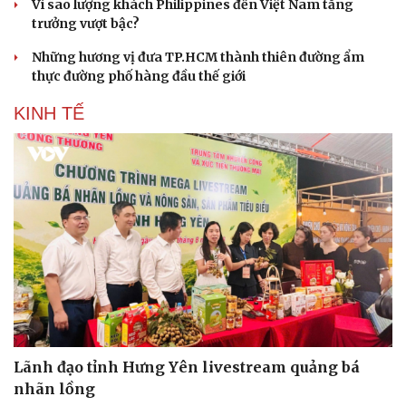
Vì sao lượng khách Philippines đến Việt Nam tăng
trưởng vượt bậc?
Những hương vị đưa TP.HCM thành thiên đường ẩm
thực đường phố hàng đầu thế giới
KINH TẾ
Sức khỏe
Đời sống
Dinh dưỡng - món ngon
Nhà đẹp
Cây thuốc
Blog
Sản phụ khoa
Tình yêu - Gia đình
Nhi khoa
Nam khoa
Làm đẹp - giảm cân
Phòng mạch online
Ăn sạch sống khỏe
Lãnh đạo tỉnh Hưng Yên livestream quảng bá
nhãn lồng