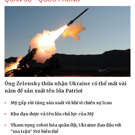
Pháp luật
Quân sự - Quốc phòng
Vụ án
Vũ khí
Ông Zelensky thừa nhận Ukraine có thể mất vài
Tin nóng
Việt Nam
Tư vấn luật
Phân tích
năm để sản xuất tên lửa Patriot
Mỹ gấp rút tăng sản xuất vũ khí vì chiến sự Iran
Kho đạn dược và tên lửa chủ lực của Mỹ
Tham vọng robot hóa quân đội, Ukraine đau đầu với
“ma trận” 550 biến thể