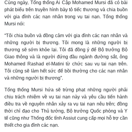
Cùng ngày, Tổng thống Ai Cập Mohamed Mursi đã có bài
phát biểu trên truyền hình bày tỏ tiếc thương và chia buồn
với gia đình các nạn nhân trong vụ tai nạn. Tổng thống
Mursi nói:
“Tôi chia buồn và đồng cảm với gia đình các nạn nhân và
những người bị thương. Tôi mong là những người bị
thương sẽ sớm khỏe lại. Tôi đã đồng ý để Bộ trưởng Bộ
Giao thông và là người đứng đầu ngành đường sắt, ông
Mohamed Rashad el-Matini từ chức sau vụ tai nạn trên.
Tôi cũng sẽ làm hết sức để bồi thường cho các nạn nhân
và những người bị thương”.
Tổng thống Mursi hứa sẽ trừng phạt những người phải
chịu trách nhiệm về vụ tai nạn này và yêu cầu tiến hành
điều tra về nguyên nhân xảy ra vụ tai nạn nêu trên; đồng
Thế giới
Multimedia
thời chỉ đạo cho Thủ tướng, Bộ trưởng Quốc phòng và Y
Quan sát
Video
tế cũng như Thống đốc tỉnh Assiut cung cấp mọi hỗ trợ cần
Cuộc sống đó đây
Ảnh
thiết cho gia đình các nạn.
Hồ sơ
E-Magazine