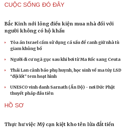
Đồng chí Xaysomphone Phomvihane có nhiều đóng
góp to lớn trong quan hệ Việt - Lào
QUAN SÁT
Israel bác bỏ kế hoạch hòa bình Gaza của Tổng
thống Mỹ Trump
Tướng Lê Văn Cương: Iran tổn thất lớn về vật chất, Mỹ
thiệt hại nặng về uy tín
Mỹ gấp rút tăng sản xuất vũ khí vì chiến sự Iran
Cải chính
Nga và Ukraine chạy đua tác chiến trên không, dò tìm
“tử huyệt” của đối phương
“Yết hầu” Hormuz thành con bài của Iran, tàu chiến Mỹ
bị đặt trước lằn ranh đỏ
CUỘC SỐNG ĐÓ ĐÂY