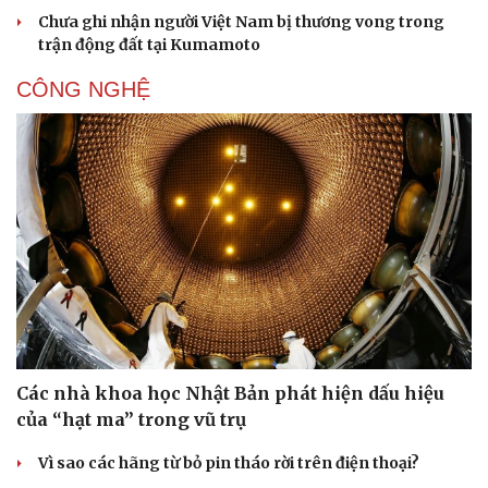
Chưa ghi nhận người Việt Nam bị thương vong trong
trận động đất tại Kumamoto
CÔNG NGHỆ
Các nhà khoa học Nhật Bản phát hiện dấu hiệu
của “hạt ma” trong vũ trụ
Thể thao
Ô tô - Xe máy
Vì sao các hãng từ bỏ pin tháo rời trên điện thoại?
Bóng đá
Ô tô