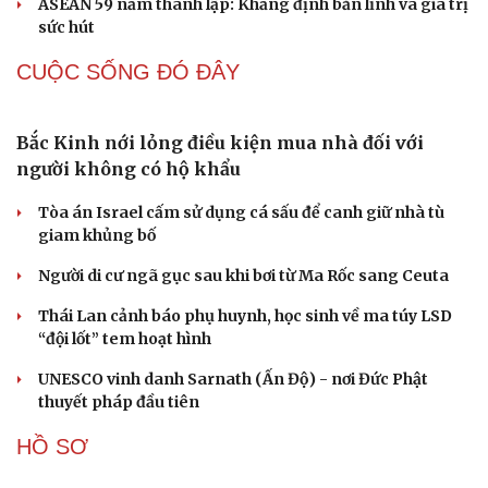
ASEAN 59 năm thành lập: Khẳng định bản lĩnh và giá trị
sức hút
CUỘC SỐNG ĐÓ ĐÂY
Du lịch
Podcast
Tư vấn
Câu chuyện thời sự
Săn Tour
Đọc truyện đêm khuya
check-in
Cửa sổ tình yêu
Kể chuyện cho bé
Bắc Kinh nới lỏng điều kiện mua nhà đối với
Hạt giống tâm hồn
người không có hộ khẩu
Tòa án Israel cấm sử dụng cá sấu để canh giữ nhà tù
giam khủng bố