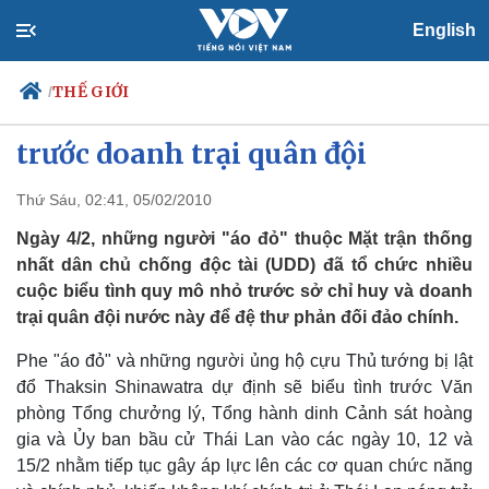
English
THẾ GIỚI
/
Thái Lan: Phe "áo đỏ" biểu tình
trước doanh trại quân đội
Thứ Sáu, 02:41, 05/02/2010
Chính trị
Xã hội
Đảng
Tin 24h
Ngày 4/2, những người "áo đỏ" thuộc Mặt trận thống
Tổ chức nhân sự
Dự báo thời tiết
nhất dân chủ chống độc tài (UDD) đã tổ chức nhiều
Quốc hội
Giáo dục
cuộc biểu tình quy mô nhỏ trước sở chỉ huy và doanh
Nhận diện sự thật
Dấu ấn VOV
trại quân đội nước này để đệ thư phản đối đảo chính.
Việc làm
Biển đảo
Phe "áo đỏ" và những người ủng hộ cựu Thủ tướng bị lật
đổ Thaksin Shinawatra dự định sẽ biểu tình trước Văn
phòng Tổng chưởng lý, Tổng hành dinh Cảnh sát hoàng
gia và Ủy ban bầu cử Thái Lan vào các ngày 10, 12 và
15/2 nhằm tiếp tục gây áp lực lên các cơ quan chức năng