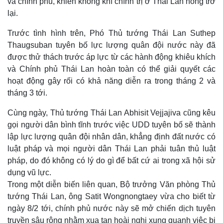
và chính phủ, khiến không khí chính trị ở Thái Lan nóng trở
lại.
Trước tình hình trên, Phó Thủ tướng Thái Lan Suthep
Thaugsuban tuyên bố lực lượng quân đội nước này đã
được thử thách trước áp lực từ các hành động khiêu khích
và Chính phủ Thái Lan hoàn toàn có thể giải quyết các
hoạt động gây rối có khả năng diễn ra trong tháng 2 và
tháng 3 tới.
Cùng ngày, Thủ tướng Thái Lan Abhisit Vejjajiva cũng kêu
gọi người dân bình tĩnh trước việc UDD tuyên bố sẽ thành
lập lực lượng quân đội nhân dân, khẳng định đất nước có
luật pháp và mọi người dân Thái Lan phải tuân thủ luật
pháp, do đó không có lý do gì để bất cứ ai trong xã hội sử
dụng vũ lực.
Trong một diễn biến liên quan, Bộ trưởng Văn phòng Thủ
tướng Thái Lan, ông Satit Wongnongtaey vừa cho biết từ
ngày 8/2 tới, chính phủ nước này sẽ mở chiến dịch tuyên
truyền sâu rộng nhằm xua tan hoài nghi xung quanh việc bị