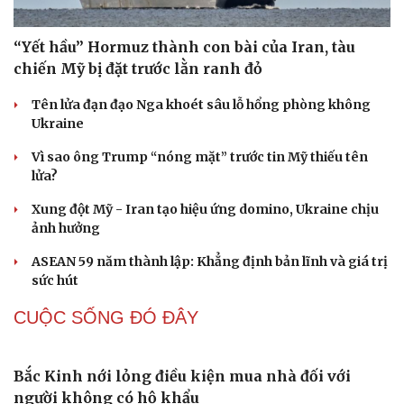
Bộ Y tế có 19 đơn vị thuộc cơ cấu tổ chức mới
Đại biểu Quốc hội: Trao quyền lớn cho Petrovietnam
phải có “hàng rào” kiểm soát
Đề xuất tăng tuổi nghỉ hưu sĩ quan quân đội, tùy đặc thù
từng vị trí
Đại tướng Phan Văn Giang: Cấp phép UAV phải gắn với
định danh để bảo vệ bầu trời
ĐBQH đề xuất nhiều giải pháp hoàn thiện Luật phòng
chống vũ khí hủy diệt hàng loạt
QUAN SÁT