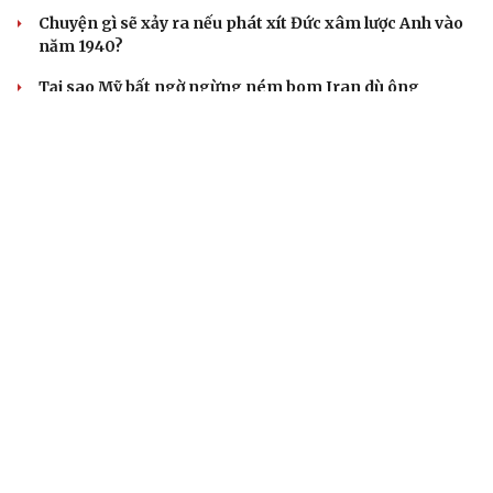
ảnh hưởng
ASEAN 59 năm thành lập: Khẳng định bản lĩnh và giá trị
sức hút
CUỘC SỐNG ĐÓ ĐÂY
Bắc Kinh nới lỏng điều kiện mua nhà đối với
người không có hộ khẩu
Tòa án Israel cấm sử dụng cá sấu để canh giữ nhà tù