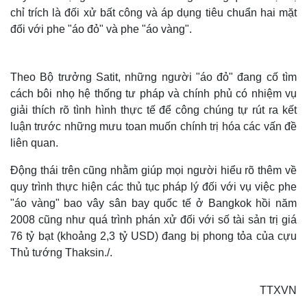
chỉ trích là đối xử bất công và áp dụng tiêu chuẩn hai mặt
đối với phe "áo đỏ" và phe "áo vàng".
Theo Bộ trưởng Satit, những người "áo đỏ" đang cố tìm
cách bôi nhọ hệ thống tư pháp và chính phủ có nhiệm vụ
giải thích rõ tình hình thực tế để công chúng tự rút ra kết
luận trước những mưu toan muốn chính trị hóa các vấn đề
liên quan.
Động thái trên cũng nhằm giúp mọi người hiểu rõ thêm về
quy trình thực hiện các thủ tục pháp lý đối với vụ việc phe
"áo vàng" bao vây sân bay quốc tế ở Bangkok hồi năm
2008 cũng như quá trình phán xử đối với số tài sản trị giá
76 tỷ bạt (khoảng 2,3 tỷ USD) đang bị phong tỏa của cựu
Thủ tướng Thaksin./.
Thế giới
Multimedia
Quan sát
Video
TTXVN
Cuộc sống đó đây
Ảnh