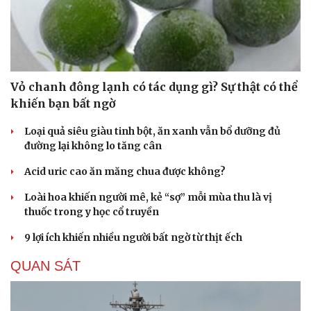
Văn hóa
Giải trí
Sân khấu - Điện ảnh
Nghệ sĩ
Vỏ chanh đông lạnh có tác dụng gì? Sự thật có thể
Văn học
Thời trang
khiến bạn bất ngờ
Âm nhạc
Sao Việt
Di sản
Loại quả siêu giàu tinh bột, ăn xanh vẫn bổ dưỡng đủ
đường lại không lo tăng cân
Acid uric cao ăn măng chua được không?
Loài hoa khiến người mê, kẻ “sợ” mỗi mùa thu là vị
thuốc trong y học cổ truyền
9 lợi ích khiến nhiều người bất ngờ từ thịt ếch
QUAN SÁT