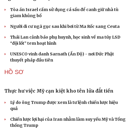
“Yết hầu” Hormuz thành con bài của Iran, tàu
chiến Mỹ bị đặt trước lằn ranh đỏ
Tên lửa đạn đạo Nga khoét sâu lỗ hổng phòng không
Ukraine
Vì sao ông Trump “nóng mặt” trước tin Mỹ thiếu tên
lửa?
Xung đột Mỹ - Iran tạo hiệu ứng domino, Ukraine chịu