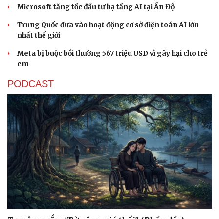
Lịch thi đấu bóng đá
Xe máy
Microsoft tăng tốc đầu tư hạ tầng AI tại Ấn Độ
Thế giới thể thao
Tư vấn
eSports
Trung Quốc đưa vào hoạt động cơ sở điện toán AI lớn
Hậu trường
nhất thế giới
Meta bị buộc bồi thường 567 triệu USD vì gây hại cho trẻ
em
PODCAST