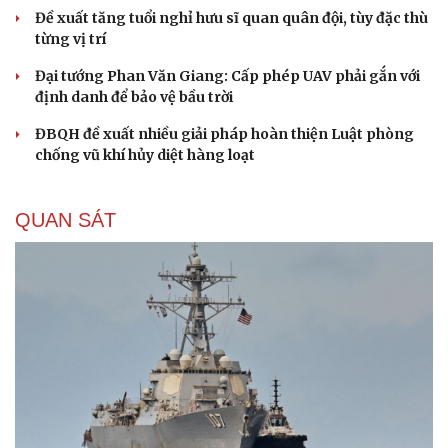
Thực hư việc Mỹ cạn kiệt kho tên lửa đắt tiền
Lý do ông Trump được xem là tư lệnh chiến lược hiệu
quả
Chiến lược lợi hại của Iran nhằm làm suy yếu Mỹ và Tổng
thống Trump
Chuyện gì sẽ xảy ra nếu phát xít Đức xâm lược Anh vào
năm 1940?
Tại sao Mỹ bất ngờ ngừng ném bom Iran dù ông
Trump từng rất cả quyết?
CHÍNH TRỊ
Cải chính