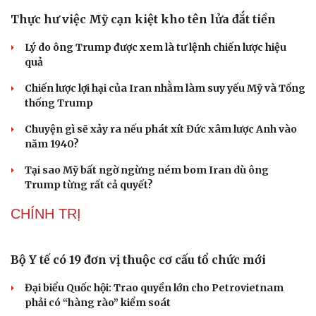
Người di cư ngã gục sau khi bơi từ Ma Rốc sang Ceuta
Thái Lan cảnh báo phụ huynh, học sinh về ma túy LSD
“đội lốt” tem hoạt hình
UNESCO vinh danh Sarnath (Ấn Độ) - nơi Đức Phật
thuyết pháp đầu tiên
HỒ SƠ