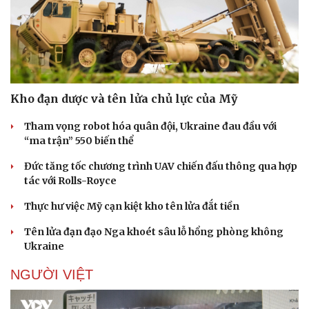
Kho đạn dược và tên lửa chủ lực của Mỹ
Tham vọng robot hóa quân đội, Ukraine đau đầu với
“ma trận” 550 biến thể
Đức tăng tốc chương trình UAV chiến đấu thông qua hợp
tác với Rolls-Royce
Pháp luật
Quân sự - Quốc phòng
Thực hư việc Mỹ cạn kiệt kho tên lửa đắt tiền
Vụ án
Vũ khí
Tin nóng
Việt Nam
Tên lửa đạn đạo Nga khoét sâu lỗ hổng phòng không
Tư vấn luật
Phân tích
Ukraine
NGƯỜI VIỆT