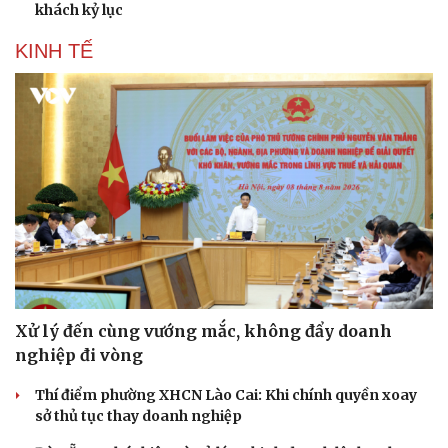
khách kỷ lục
KINH TẾ
Sức khỏe
Đời sống
Dinh dưỡng - món ngon
Nhà đẹp
Xử lý đến cùng vướng mắc, không đẩy doanh
Cây thuốc
Blog
nghiệp đi vòng
Sản phụ khoa
Tình yêu - Gia đình
Nhi khoa
Thí điểm phường XHCN Lào Cai: Khi chính quyền xoay
Nam khoa
sở thủ tục thay doanh nghiệp
Làm đẹp - giảm cân
Phòng mạch online