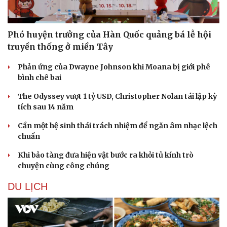
Phó huyện trưởng của Hàn Quốc quảng bá lễ hội
truyền thống ở miền Tây
Phản ứng của Dwayne Johnson khi Moana bị giới phê
Doanh nghiệp
Công nghệ
bình chê bai
Thông tin doanh nghiệp
Sành điệu
Doanh nghiệp 24h
Tin Công nghệ
The Odyssey vượt 1 tỷ USD, Christopher Nolan tái lập kỳ
Doanh nhân
Trải nghiệm
tích sau 14 năm
Vì cộng đồng
Chuyển đổi số
Cần một hệ sinh thái trách nhiệm để ngăn âm nhạc lệch
chuẩn
Khi bảo tàng đưa hiện vật bước ra khỏi tủ kính trò
chuyện cùng công chúng
DU LỊCH