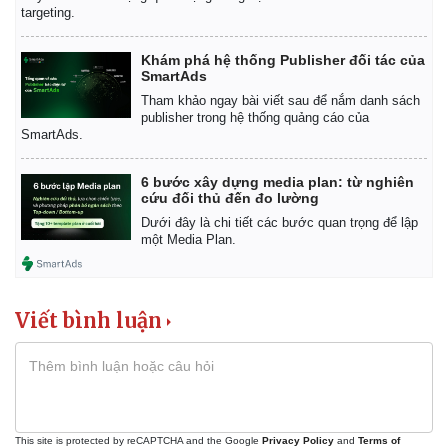
Infographic
targeting.
Khám phá hệ thống Publisher đối tác của
SmartAds
Tham khảo ngay bài viết sau để nắm danh sách
publisher trong hệ thống quảng cáo của
SmartAds.
6 bước xây dựng media plan: từ nghiên
cứu đối thủ đến đo lường
Dưới đây là chi tiết các bước quan trọng để lập
một Media Plan.
Viết bình luận
This site is protected by reCAPTCHA and the Google
Privacy Policy
and
Terms of