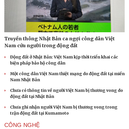
Truyền thông Nhật Bản ca ngợi công dân Việt
Nam cứu người trong động đất
Động đất ở Nhật Bản: Việt Nam kịp thời triển khai các
Pháp luật
Quân sự - Quốc phòng
biện pháp bảo hộ công dân
Vụ án
Vũ khí
Một công dân Việt Nam thiệt mạng do động đất tại miền
Tin nóng
Việt Nam
Nam Nhật Bản
Tư vấn luật
Phân tích
Chưa có thông tin về người Việt Nam bị thương vong do
động đất tại Nhật Bản
Chưa ghi nhận người Việt Nam bị thương vong trong
trận động đất tại Kumamoto
CÔNG NGHỆ