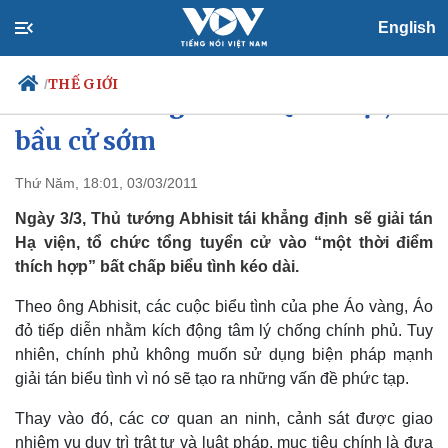
English
THẾ GIỚI
/
Thái Lan sẽ giải tán Quốc hội,
bầu cử sớm
Thứ Năm, 18:01, 03/03/2011
Chính trị
Xã hội
Đảng
Tin 24h
Ngày 3/3, Thủ tướng Abhisit tái khẳng định sẽ giải tán
Tổ chức nhân sự
Dự báo thời tiết
Hạ viện, tổ chức tổng tuyển cử vào “một thời điểm
Quốc hội
Giáo dục
thích hợp” bất chấp biểu tình kéo dài.
Nhận diện sự thật
Dấu ấn VOV
Việc làm
Theo ông Abhisit, các cuộc biểu tình của phe Áo vàng, Áo
Biển đảo
đỏ tiếp diễn nhằm kích động tâm lý chống chính phủ. Tuy
nhiên, chính phủ không muốn sử dụng biện pháp mạnh
giải tán biểu tình vì nó sẽ tạo ra những vấn đề phức tạp.
Thay vào đó, các cơ quan an ninh, cảnh sát được giao
nhiệm vụ duy trì trật tự và luật pháp, mục tiêu chính là đưa