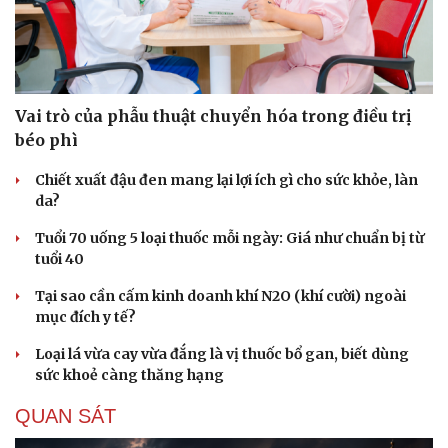
Vai trò của phẫu thuật chuyển hóa trong điều trị
béo phì
Chiết xuất đậu đen mang lại lợi ích gì cho sức khỏe, làn
da?
Tuổi 70 uống 5 loại thuốc mỗi ngày: Giá như chuẩn bị từ
tuổi 40
Tại sao cần cấm kinh doanh khí N2O (khí cười) ngoài
mục đích y tế?
Loại lá vừa cay vừa đắng là vị thuốc bổ gan, biết dùng
sức khoẻ càng thăng hạng
Văn hóa
Giải trí
Sân khấu - Điện ảnh
Nghệ sĩ
QUAN SÁT
Văn học
Thời trang