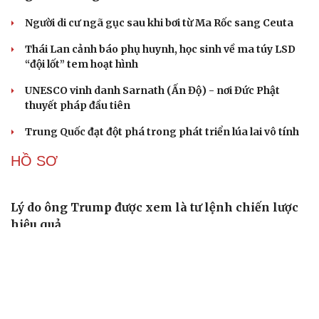
cuộc đua logistics toàn cầu
Thỏa thuận Hormuz dần thành hình sẽ là bước lùi với
Mỹ?
CUỘC SỐNG ĐÓ ĐÂY
Tòa án Israel cấm sử dụng cá sấu để canh giữ nhà
tù giam khủng bố