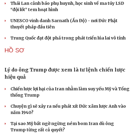
Thái Lan cảnh báo phụ huynh, học sinh về ma túy LSD
“đội lốt” tem hoạt hình
UNESCO vinh danh Sarnath (Ấn Độ) - nơi Đức Phật
Du lịch
Podcast
thuyết pháp đầu tiên
Tư vấn
Câu chuyện thời sự
Săn Tour
Đọc truyện đêm khuya
Trung Quốc đạt đột phá trong phát triển lúa lai vô tính
check-in
Cửa sổ tình yêu
Kể chuyện cho bé
HỒ SƠ
Hạt giống tâm hồn
Lý do ông Trump được xem là tư lệnh chiến lược