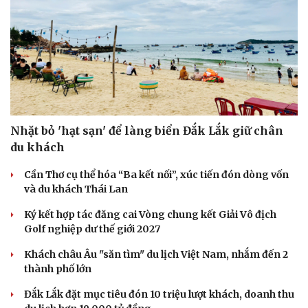
Doanh nghiệp
Công nghệ
Thông tin doanh nghiệp
Sành điệu
Doanh nghiệp 24h
Tin Công nghệ
Doanh nhân
Trải nghiệm
Vì cộng đồng
Chuyển đổi số
Nhặt bỏ 'hạt sạn' để làng biển Đắk Lắk giữ chân
du khách
Cần Thơ cụ thể hóa “Ba kết nối”, xúc tiến đón dòng vốn
và du khách Thái Lan
Ký kết hợp tác đăng cai Vòng chung kết Giải Vô địch
Golf nghiệp dư thế giới 2027
Khách châu Âu "săn tìm" du lịch Việt Nam, nhắm đến 2
thành phố lớn
Đắk Lắk đặt mục tiêu đón 10 triệu lượt khách, doanh thu