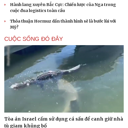
QUAN SÁT
Hai điểm nóng Iran và Ukraine làm trầm trọng
thêm khủng hoảng năng lượng toàn cầu
Iran tranh thủ “khoảng ngừng” giao tranh với Mỹ để
củng cố sức mạnh quân sự
Tàu ngầm Nga "mặc áo giáp” để đối phó UAV Ukraine
Hành lang xuyên Bắc Cực: Chiến lược của Nga trong