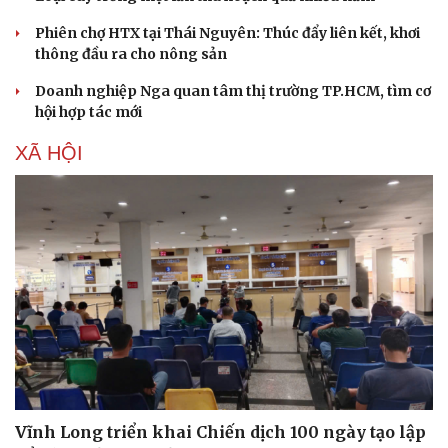
Phiên chợ HTX tại Thái Nguyên: Thúc đẩy liên kết, khơi
thông đầu ra cho nông sản
Doanh nghiệp Nga quan tâm thị trường TP.HCM, tìm cơ
hội hợp tác mới
XÃ HỘI
Sức khỏe
Đời sống
Dinh dưỡng - món ngon
Nhà đẹp
Cây thuốc
Blog
Sản phụ khoa
Tình yêu - Gia đình
Nhi khoa
Nam khoa
Làm đẹp - giảm cân
Phòng mạch online
Ăn sạch sống khỏe
Vĩnh Long triển khai Chiến dịch 100 ngày tạo lập