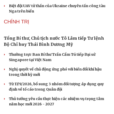
hiệu quả
Chiến lược lợi hại của Iran nhằm làm suy yếu Mỹ và Tổng
thống Trump
Chuyện gì sẽ xảy ra nếu phát xít Đức xâm lược Anh vào
năm 1940?
Tại sao Mỹ bất ngờ ngừng ném bom Iran dù ông
Trump từng rất cả quyết?
Biệt đội UAV tử thần của Ukraine chuyên tấn công tàu
Nga trên biển
CHÍNH TRỊ