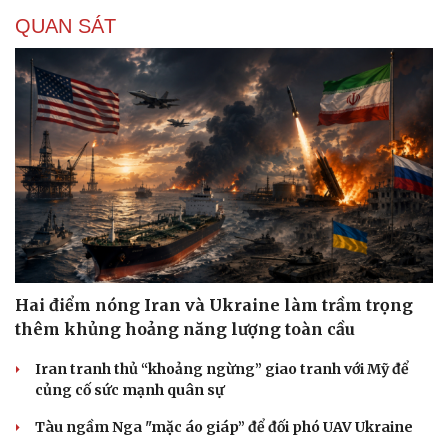
Tổng Bí thư, Chủ tịch nước Tô Lâm tiếp Tư lệnh
Bộ Chỉ huy Thái Bình Dương Mỹ
Thường trực Ban Bí thư Trần Cẩm Tú tiếp Đại sứ
Singapore tại Việt Nam
Cải chính
Nghị quyết về chủ động ứng phó với biến đổi khí hậu
trong thời kỳ mới
Từ 17/9/2026, bổ sung 3 nhóm đối tượng áp dụng quy
định về tố cáo trong Quân đội
Thủ tướng yêu cầu thực hiện các nhiệm vụ trọng tâm
năm học mới 2026 - 2027