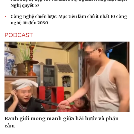
Nghị quyết 57
Công nghệ chiến lược: Mục tiêu làm chủ ít nhất 10 công
nghệ lõi đến 2030
PODCAST
Thể thao
Ô tô - Xe máy
Bóng đá
Ô tô
Lịch thi đấu bóng đá
Xe máy
Thế giới thể thao
Tư vấn
Ranh giới mong manh giữa hài hước và phản
eSports
cảm
Hậu trường