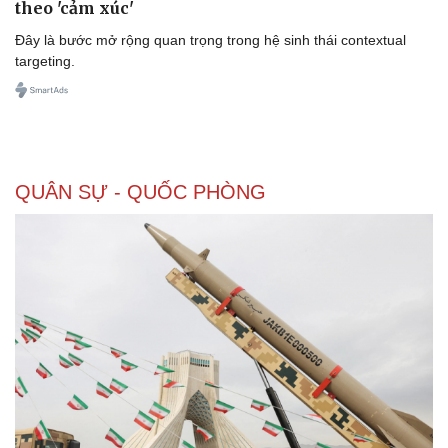
theo 'cảm xúc'
Đây là bước mở rộng quan trọng trong hệ sinh thái contextual
Kinh tế
Thị trường
targeting.
Bất động sản
Giá vàng
Khởi nghiệp
Tiêu dùng
Tỷ giá
Chứng khoán
Giá cà phê
QUÂN SỰ - QUỐC PHÒNG