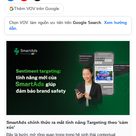
Thêm VOV trên Google
Chọn VOV làm nguồn ưu tiên trên
Google Search
.
Xem hướng
dẫn.
Thế giới
Multimedia
Quan sát
Video
SmartAds chính thức ra mắt tính năng Targeting theo 'cảm
Cuộc sống đó đây
Ảnh
xúc'
Hồ sơ
E-Magazine
Đây là bước mở rộng quan trọng trong hệ sinh thái contextual