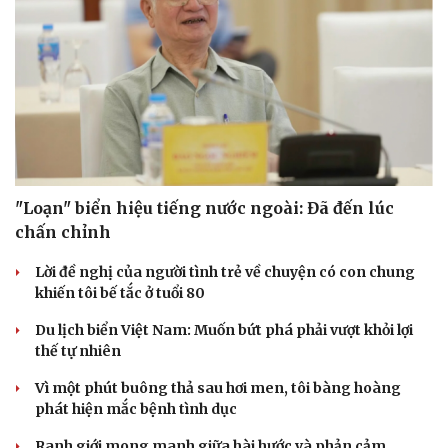
"Loạn" biển hiệu tiếng nước ngoài: Đã đến lúc
chấn chỉnh
Lời đề nghị của người tình trẻ về chuyện có con chung
khiến tôi bế tắc ở tuổi 80
Du lịch biển Việt Nam: Muốn bứt phá phải vượt khỏi lợi
thế tự nhiên
Vì một phút buông thả sau hơi men, tôi bàng hoàng
phát hiện mắc bệnh tình dục
Ranh giới mong manh giữa hài hước và phản cảm