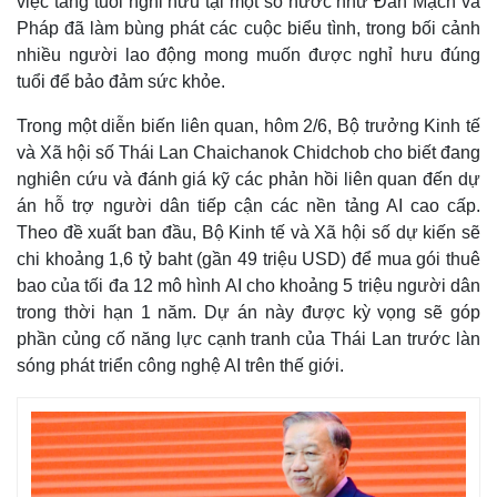
việc tăng tuổi nghỉ hưu tại một số nước như Đan Mạch và
Pháp đã làm bùng phát các cuộc biểu tình, trong bối cảnh
nhiều người lao động mong muốn được nghỉ hưu đúng
tuổi để bảo đảm sức khỏe.
Trong một diễn biến liên quan, hôm 2/6, Bộ trưởng Kinh tế
và Xã hội số Thái Lan Chaichanok Chidchob cho biết đang
nghiên cứu và đánh giá kỹ các phản hồi liên quan đến dự
án hỗ trợ người dân tiếp cận các nền tảng AI cao cấp.
Theo đề xuất ban đầu, Bộ Kinh tế và Xã hội số dự kiến sẽ
chi khoảng 1,6 tỷ baht (gần 49 triệu USD) để mua gói thuê
bao của tối đa 12 mô hình AI cho khoảng 5 triệu người dân
trong thời hạn 1 năm. Dự án này được kỳ vọng sẽ góp
Thế giới
Multimedia
phần củng cố năng lực cạnh tranh của Thái Lan trước làn
Quan sát
Video
sóng phát triển công nghệ AI trên thế giới.
Cuộc sống đó đây
Ảnh
Hồ sơ
E-Magazine
Infographic