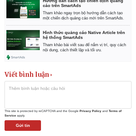
Hướng dẫn cách tạo chiến dịch quảng
cáo trên SmartAds
Tham khảo ngay trọn bộ hướng dẫn cách tạo
một chiến dịch quảng cáo mới trên SmartAds.
Hình thức quảng cáo Native Article trên
hệ thống SmartAds
Tham khảo bài viết sau để nắm vị trí, quy cách
nội dung, cách thiết lập và tối ưu.
Viết bình luận
Kinh tế
Thị trường
This site is protected by reCAPTCHA and the Google
Privacy Policy
and
Terms of
Bất động sản
Giá vàng
Service
apply.
Khởi nghiệp
Tiêu dùng
Gửi tin
Tỷ giá
Chứng khoán