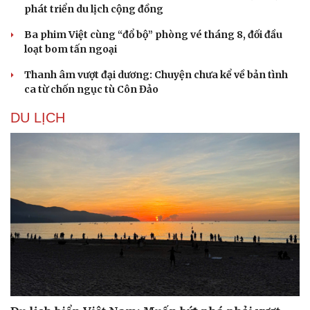
phát triển du lịch cộng đồng
Ba phim Việt cùng “đổ bộ” phòng vé tháng 8, đối đầu
loạt bom tấn ngoại
Thanh âm vượt đại dương: Chuyện chưa kể về bản tình
ca từ chốn ngục tù Côn Đảo
DU LỊCH
Văn hóa
Giải trí
Sân khấu - Điện ảnh
Nghệ sĩ
Văn học
Thời trang
Âm nhạc
Sao Việt
Di sản