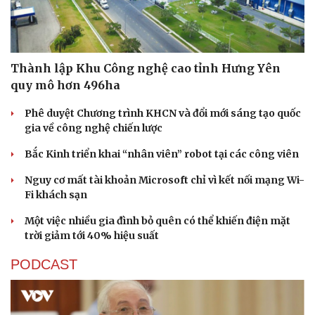
Thành lập Khu Công nghệ cao tỉnh Hưng Yên
quy mô hơn 496ha
Sức khỏe
Đời sống
Phê duyệt Chương trình KHCN và đổi mới sáng tạo quốc
Dinh dưỡng - món ngon
Nhà đẹp
gia về công nghệ chiến lược
Cây thuốc
Blog
Bắc Kinh triển khai “nhân viên” robot tại các công viên
Sản phụ khoa
Tình yêu - Gia đình
Nhi khoa
Nguy cơ mất tài khoản Microsoft chỉ vì kết nối mạng Wi-
Nam khoa
Fi khách sạn
Làm đẹp - giảm cân
Phòng mạch online
Một việc nhiều gia đình bỏ quên có thể khiến điện mặt
Ăn sạch sống khỏe
trời giảm tới 40% hiệu suất
PODCAST