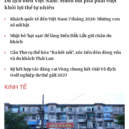
Du lịch biển Việt Nam: Muốn bứt phá phải vượt
khỏi lợi thế tự nhiên
Khách quốc tế đến Việt Nam 7 tháng 2026: Những con
số nổi bật
Nhặt bỏ 'hạt sạn' để làng biển Đắk Lắk giữ chân du
khách
Cần Thơ cụ thể hóa “Ba kết nối”, xúc tiến đón dòng vốn
và du khách Thái Lan
Ký kết hợp tác đăng cai Vòng chung kết Giải Vô địch
Golf nghiệp dư thế giới 2027
KINH TẾ