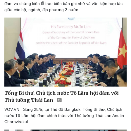
đàm và chứng kiến lễ trao biên bản ghi nhớ và văn kiện hợp tác
Thể thao
Ô tô - Xe máy
giữa các bộ, ngành, địa phương 2 nước.
Bóng đá
Ô tô
Lịch thi đấu bóng đá
Xe máy
Thế giới thể thao
Tư vấn
eSports
Hậu trường
Tổng Bí thư, Chủ tịch nước Tô Lâm hội đàm với
Thủ tướng Thái Lan
VOV.VN - Sáng 28/5, tại Thủ đô Bangkok, Tổng Bí thư, Chủ tịch
nước Tô Lâm hội đàm chính thức với Thủ tướng Thái Lan Anutin
Charnvirakul.