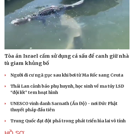
Tòa án Israel cấm sử dụng cá sấu để canh giữ nhà
tù giam khủng bố
Người di cư ngã gục sau khi bơi từ Ma Rốc sang Ceuta
Thái Lan cảnh báo phụ huynh, học sinh về ma túy LSD
“đội lốt” tem hoạt hình
UNESCO vinh danh Sarnath (Ấn Độ) - nơi Đức Phật
thuyết pháp đầu tiên
Trung Quốc đạt đột phá trong phát triển lúa lai vô tính
HỒ SƠ