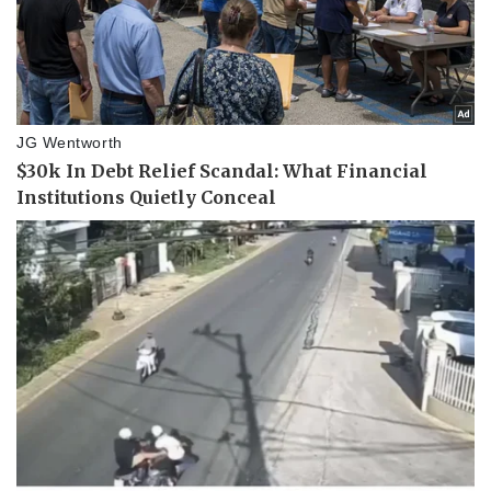
Vụ án
Vũ khí
Tin nóng
Việt Nam
Tư vấn luật
Phân tích