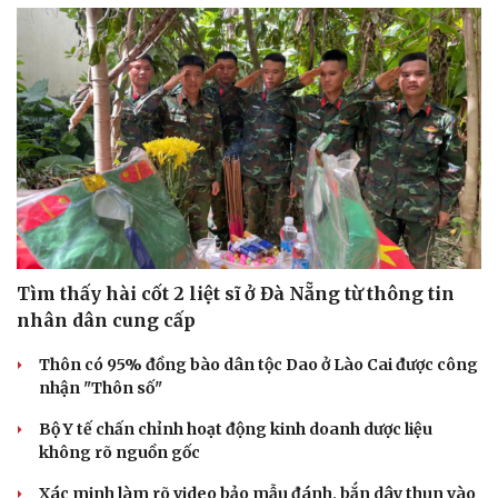
Tìm thấy hài cốt 2 liệt sĩ ở Đà Nẵng từ thông tin
nhân dân cung cấp
Thôn có 95% đồng bào dân tộc Dao ở Lào Cai được công
nhận "Thôn số"
Du lịch
Podcast
Tư vấn
Câu chuyện thời sự
Bộ Y tế chấn chỉnh hoạt động kinh doanh dược liệu
Săn Tour
Đọc truyện đêm khuya
không rõ nguồn gốc
check-in
Cửa sổ tình yêu
Kể chuyện cho bé
Xác minh làm rõ video bảo mẫu đánh, bắn dây thun vào