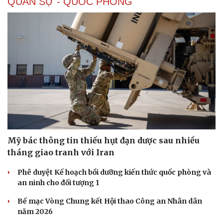
QUÂN SỰ - QUỐC PHÒNG
Doanh nghiệp
Công nghệ
Thông tin doanh nghiệp
Sành điệu
Doanh nghiệp 24h
Tin Công nghệ
Doanh nhân
Trải nghiệm
Vì cộng đồng
Chuyển đổi số
Mỹ bác thông tin thiếu hụt đạn dược sau nhiều
tháng giao tranh với Iran
Phê duyệt Kế hoạch bồi dưỡng kiến thức quốc phòng và
an ninh cho đối tượng 1
Bế mạc Vòng Chung kết Hội thao Công an Nhân dân
năm 2026