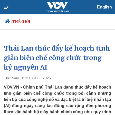
English
THẾ GIỚI
/
Thái Lan thúc đẩy kế hoạch tinh
Chính trị
Xã hội
Đảng
Tin 24h
giản biên chế công chức trong
Tổ chức nhân sự
Dự báo thời tiết
kỷ nguyên AI
Quốc hội
Giáo dục
Nhận diện sự thật
Dấu ấn VOV
Việc làm
Thứ Năm, 11:31, 04/06/2026
Biển đảo
VOV.VN - Chính phủ Thái Lan đang thúc đẩy kế hoạch
tinh giản biên chế công chức trong bối cảnh những
tiến bộ của công nghệ số và đặc biệt là trí tuệ nhân tạo
(AI) đang ngày càng tác động sâu rộng đến phương
thức vận hành bộ máy hành chính cũng như quy trình