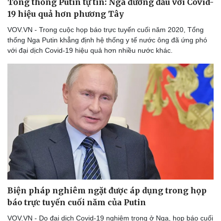
Tổng thống Putin tự tin: Nga đương đầu với Covid-
19 hiệu quả hơn phương Tây
VOV.VN - Trong cuộc họp báo trực tuyến cuối năm 2020, Tổng
thống Nga Putin khẳng định hệ thống y tế nước ông đã ứng phó
với đại dịch Covid-19 hiệu quả hơn nhiều nước khác.
Thể thao
Ô tô - Xe máy
Bóng đá
Ô tô
Biện pháp nghiêm ngặt được áp dụng trong họp
Lịch thi đấu bóng đá
Xe máy
báo trực tuyến cuối năm của Putin
Thế giới thể thao
Tư vấn
eSports
VOV.VN - Do đại dịch Covid-19 nghiêm trọng ở Nga, họp báo cuối