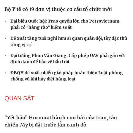
người không có hộ khẩu
Tòa án Israel cấm sử dụng cá sấu để canh giữ nhà tù
giam khủng bố
Người di cư ngã gục sau khi bơi từ Ma Rốc sang Ceuta
Thái Lan cảnh báo phụ huynh, học sinh về ma túy LSD
“đội lốt” tem hoạt hình
UNESCO vinh danh Sarnath (Ấn Độ) - nơi Đức Phật
thuyết pháp đầu tiên
HỒ SƠ
Thực hư việc Mỹ cạn kiệt kho tên lửa đắt tiền
Lý do ông Trump được xem là tư lệnh chiến lược hiệu
quả
Chiến lược lợi hại của Iran nhằm làm suy yếu Mỹ và Tổng