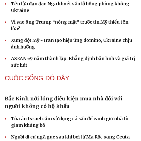
thống Trump
Chuyện gì sẽ xảy ra nếu phát xít Đức xâm lược Anh vào
Cải chính
năm 1940?
Tại sao Mỹ bất ngờ ngừng ném bom Iran dù ông
Trump từng rất cả quyết?
CHÍNH TRỊ
Bộ Y tế có 19 đơn vị thuộc cơ cấu tổ chức mới
Đại biểu Quốc hội: Trao quyền lớn cho Petrovietnam
phải có “hàng rào” kiểm soát
Đề xuất tăng tuổi nghỉ hưu sĩ quan quân đội, tùy đặc thù
từng vị trí
Đại tướng Phan Văn Giang: Cấp phép UAV phải gắn với
định danh để bảo vệ bầu trời
ĐBQH đề xuất nhiều giải pháp hoàn thiện Luật phòng