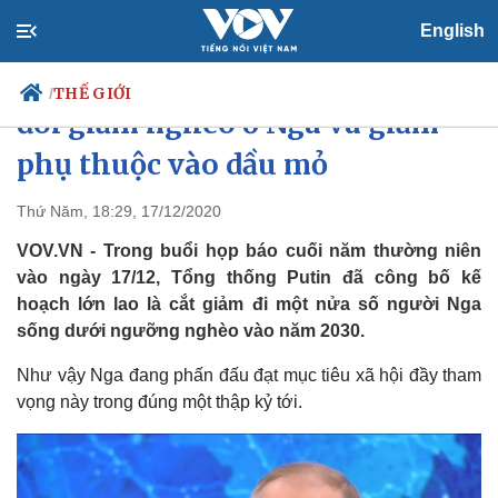
English
“Tham vọng” của Putin về xóa
THẾ GIỚI
/
đói giảm nghèo ở Nga và giảm
phụ thuộc vào dầu mỏ
Chính trị
Xã hội
Thứ Năm, 18:29, 17/12/2020
Đảng
Tin 24h
VOV.VN - Trong buổi họp báo cuối năm thường niên
Tổ chức nhân sự
Dự báo thời tiết
vào ngày 17/12, Tổng thống Putin đã công bố kế
Quốc hội
Giáo dục
hoạch lớn lao là cắt giảm đi một nửa số người Nga
Nhận diện sự thật
Dấu ấn VOV
sống dưới ngưỡng nghèo vào năm 2030.
Việc làm
Biển đảo
Như vậy Nga đang phấn đấu đạt mục tiêu xã hội đầy tham
vọng này trong đúng một thập kỷ tới.