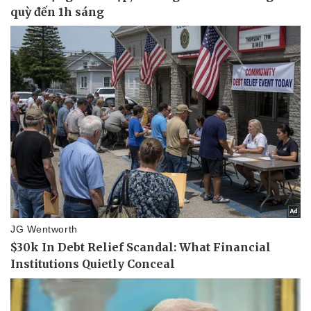
Kinh tế
Thị trường
Bất động sản
Giá vàng
Khởi nghiệp
Tiêu dùng
Tỷ giá
Chứng khoán
Giá cà phê