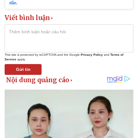
dẫn.
Viết bình luận
Thế giới
Multimedia
Quan sát
Video
This site is protected by reCAPTCHA and the Google
Privacy Policy
and
Terms of
Cuộc sống đó đây
Ảnh
Service
apply.
Hồ sơ
E-Magazine
Gửi tin
Infographic