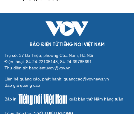
Bắc Kinh nới lỏng điều kiện mua nhà đối với
người không có hộ khẩu
Tòa án Israel cấm sử dụng cá sấu để canh giữ nhà tù
giam khủng bố
Người di cư ngã gục sau khi bơi từ Ma Rốc sang Ceuta
Thái Lan cảnh báo phụ huynh, học sinh về ma túy LSD
“đội lốt” tem hoạt hình
UNESCO vinh danh Sarnath (Ấn Độ) - nơi Đức Phật
thuyết pháp đầu tiên
HỒ SƠ
Thực hư việc Mỹ cạn kiệt kho tên lửa đắt tiền
Lý do ông Trump được xem là tư lệnh chiến lược hiệu