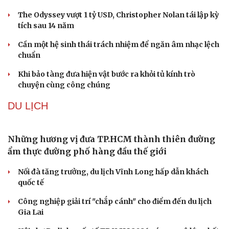
Truyện ngắn: "Bờ sông gió thổi" (Phần đầu)
Chính sách giáo dục phải được đo bằng sự tiến bộ, hạnh
phúc của học sinh
Bác sĩ cảnh báo phim người lớn, rượu bia đang âm thầm
bào mòn "bản lĩnh đàn ông"
Cái giá đắt của việc tiêm silicon làm to "cậu nhỏ"
Dấu hiệu tiền mãn kinh sớm phụ nữ cần biết
VĂN HÓA