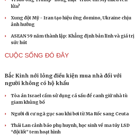
Thêm 18 hài cốt liệt sĩ được quy tập tại Công viên Lê Thị
Riêng
Ca nô chở khách tái diễn cảnh bát nháo trên biển Sầm
Sơn
Du lịch
Podcast
SỨC KHỎE
Tư vấn
Câu chuyện thời sự
Săn Tour
Đọc truyện đêm khuya
check-in
Cửa sổ tình yêu
Vỏ chanh đông lạnh có tác dụng gì? Sự thật có thể
Kể chuyện cho bé
khiến bạn bất ngờ
Hạt giống tâm hồn
Loại quả siêu giàu tinh bột, ăn xanh vẫn bổ dưỡng đủ
đường lại không lo tăng cân
Acid uric cao ăn măng chua được không?
Loài hoa khiến người mê, kẻ “sợ” mỗi mùa thu là vị
thuốc trong y học cổ truyền
9 lợi ích khiến nhiều người bất ngờ từ thịt ếch