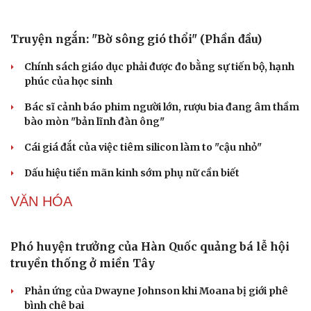
Vì sao các hãng từ bỏ pin tháo rời trên điện thoại?
Microsoft tăng tốc đầu tư hạ tầng AI tại Ấn Độ
Trung Quốc đưa vào hoạt động cơ sở điện toán AI lớn
nhất thế giới
Meta bị buộc bồi thường 567 triệu USD vì gây hại cho trẻ
em
PODCAST