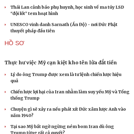
chống vũ khí hủy diệt hàng loạt
QUAN SÁT
“Yết hầu” Hormuz thành con bài của Iran, tàu
chiến Mỹ bị đặt trước lằn ranh đỏ
Tên lửa đạn đạo Nga khoét sâu lỗ hổng phòng không
Ukraine
Vì sao ông Trump “nóng mặt” trước tin Mỹ thiếu tên
lửa?
Xung đột Mỹ - Iran tạo hiệu ứng domino, Ukraine chịu
ảnh hưởng
ASEAN 59 năm thành lập: Khẳng định bản lĩnh và giá trị
sức hút
CUỘC SỐNG ĐÓ ĐÂY