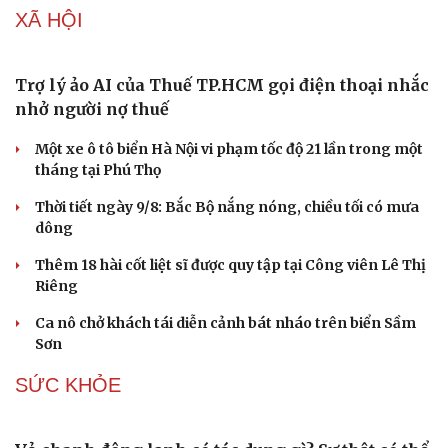
Những hương vị đưa TP.HCM thành thiên đường
ẩm thực đường phố hàng đầu thế giới
Nối đà tăng trưởng, du lịch Vĩnh Long hấp dẫn khách
quốc tế
Công nghiệp giải trí "chắp cánh" cho điểm đến du lịch
Gia Lai
Hội chợ Du lịch quốc tế TP.HCM 2026 có quy mô lớn nhất
từ trước đến nay
Bảo tàng Tưởng niệm Hòa bình tại Nhật Bản đón lượng
khách kỷ lục
KINH TẾ
Xử lý đến cùng vướng mắc, không đẩy doanh
nghiệp đi vòng