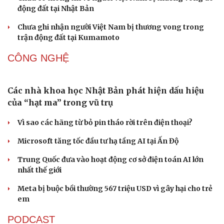
động đất tại Nhật Bản
Chưa ghi nhận người Việt Nam bị thương vong trong
trận động đất tại Kumamoto
CÔNG NGHỆ
Sức khỏe
Đời sống
Dinh dưỡng - món ngon
Nhà đẹp
Cây thuốc
Blog
Sản phụ khoa
Tình yêu - Gia đình
Nhi khoa
Nam khoa
Làm đẹp - giảm cân
Phòng mạch online
Ăn sạch sống khỏe
Các nhà khoa học Nhật Bản phát hiện dấu hiệu
của “hạt ma” trong vũ trụ