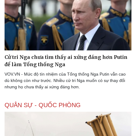
Cử tri Nga chưa tìm thấy ai xứng đáng hơn Putin
để làm Tổng thống Nga
VOV.VN - Mức độ tín nhiệm của Tổng thống Nga Putin vẫn cao
dù không còn như trước. Nhiều cử tri Nga muốn có sự thay đổi
Doanh nghiệp
Công nghệ
nhưng họ chưa thấy ai xứng đáng hơn.
Thông tin doanh nghiệp
Sành điệu
Doanh nghiệp 24h
Tin Công nghệ
QUÂN SỰ - QUỐC PHÒNG
Doanh nhân
Trải nghiệm
Vì cộng đồng
Chuyển đổi số