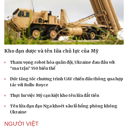
Kho đạn dược và tên lửa chủ lực của Mỹ
Tham vọng robot hóa quân đội, Ukraine đau đầu với
“ma trận” 550 biến thể
Đức tăng tốc chương trình UAV chiến đấu thông qua hợp
tác với Rolls-Royce
Thực hư việc Mỹ cạn kiệt kho tên lửa đắt tiền
Tên lửa đạn đạo Nga khoét sâu lỗ hổng phòng không
Ukraine
NGƯỜI VIỆT