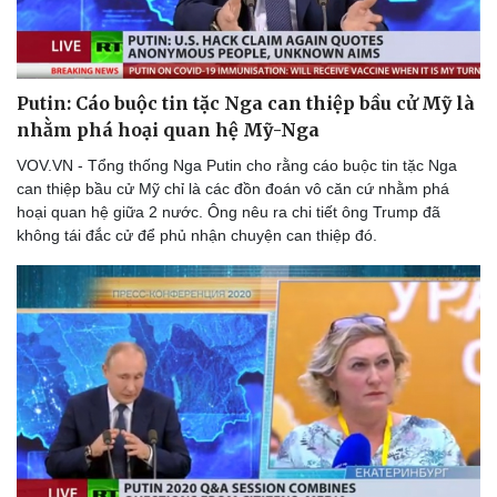
Pháp luật
Quân sự - Quốc phòng
Vụ án
Vũ khí
Tin nóng
Việt Nam
Tư vấn luật
Phân tích
Putin: Cáo buộc tin tặc Nga can thiệp bầu cử Mỹ là
nhằm phá hoại quan hệ Mỹ-Nga
VOV.VN - Tổng thống Nga Putin cho rằng cáo buộc tin tặc Nga
can thiệp bầu cử Mỹ chỉ là các đồn đoán vô căn cứ nhằm phá
hoại quan hệ giữa 2 nước. Ông nêu ra chi tiết ông Trump đã
không tái đắc cử để phủ nhận chuyện can thiệp đó.