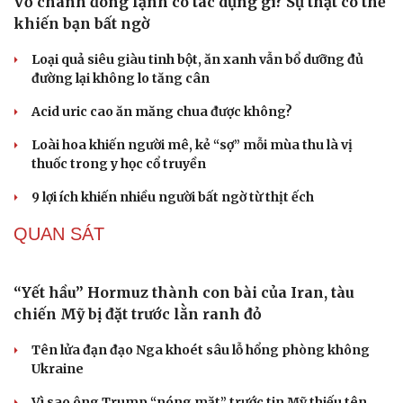
Thí điểm phường XHCN Lào Cai: Khi chính quyền xoay
sở thủ tục thay doanh nghiệp
Đà Nẵng: Phát hiện và xử lý vụ kinh doanh lô than hoạt
tính nhập lậu
Hưng Yên tổ chức Lễ hội và xúc tiến thương mại nhãn
lồng năm 2026
Bài toán hút vốn, không chỉ là chuyển đổi xanh
XÃ HỘI
Trợ lý ảo AI của Thuế TP.HCM gọi điện thoại nhắc
nhở người nợ thuế
Một xe ô tô biển Hà Nội vi phạm tốc độ 21 lần trong một
tháng tại Phú Thọ
Thời tiết ngày 9/8: Bắc Bộ nắng nóng, chiều tối có mưa
dông