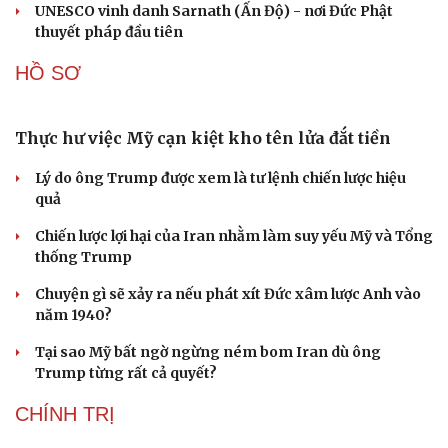
QUAN SÁT
“Yết hầu” Hormuz thành con bài của Iran, tàu
chiến Mỹ bị đặt trước lằn ranh đỏ
Tên lửa đạn đạo Nga khoét sâu lỗ hổng phòng không
Ukraine
Vì sao ông Trump “nóng mặt” trước tin Mỹ thiếu tên
lửa?
Xung đột Mỹ - Iran tạo hiệu ứng domino, Ukraine chịu
ảnh hưởng
ASEAN 59 năm thành lập: Khẳng định bản lĩnh và giá trị
sức hút
CUỘC SỐNG ĐÓ ĐÂY
Bắc Kinh nới lỏng điều kiện mua nhà đối với