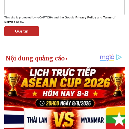
This site is protected by reCAPTCHA and the Google
Privacy Policy
and
Terms of
Service
apply.
Gửi tin