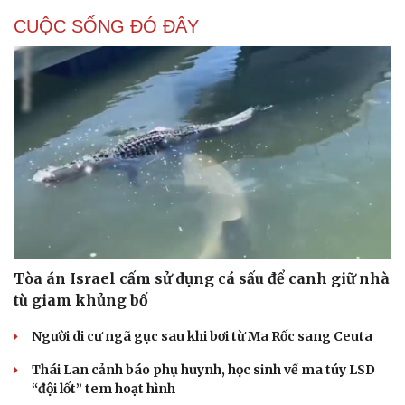
CUỘC SỐNG ĐÓ ĐÂY
Tòa án Israel cấm sử dụng cá sấu để canh giữ nhà
tù giam khủng bố
Người di cư ngã gục sau khi bơi từ Ma Rốc sang Ceuta
Thái Lan cảnh báo phụ huynh, học sinh về ma túy LSD
“đội lốt” tem hoạt hình
Cải chính