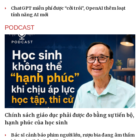
ChatGPT miễn phí được “cởi trói”, OpenAI thêm loạt
tính năng AI mới
PODCAST
Sức khỏe
Đời sống
Dinh dưỡng - món ngon
Nhà đẹp
Cây thuốc
Blog
Chính sách giáo dục phải được đo bằng sự tiến bộ,
Sản phụ khoa
Tình yêu - Gia đình
hạnh phúc của học sinh
Nhi khoa
Nam khoa
Bác sĩ cảnh báo phim người lớn, rượu bia đang âm thầm
Làm đẹp - giảm cân