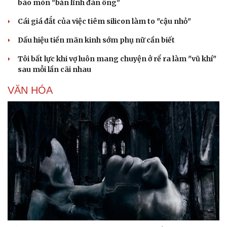
bào mòn "bản lĩnh đàn ông"
Phòng mạch online
Ăn sạch sống khỏe
Cái giá đắt của việc tiêm silicon làm to "cậu nhỏ"
Dấu hiệu tiền mãn kinh sớm phụ nữ cần biết
Tôi bất lực khi vợ luôn mang chuyện ở rể ra làm "vũ khí"
sau mỗi lần cãi nhau
VĂN HÓA