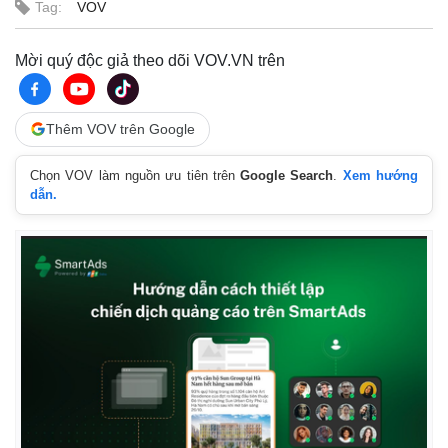
Tag:
VOV
Mời quý độc giả theo dõi VOV.VN trên
Thêm VOV trên Google
Chọn VOV làm nguồn ưu tiên trên
Google Search
.
Xem hướng
dẫn.
Thế giới
Multimedia
Quan sát
Video
Cuộc sống đó đây
Ảnh
Hồ sơ
E-Magazine
Infographic