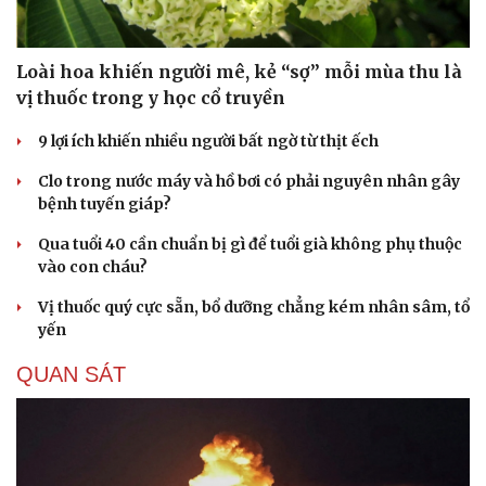
Săn Tour
Đọc truyện đêm khuya
check-in
Cửa sổ tình yêu
Kể chuyện cho bé
Loài hoa khiến người mê, kẻ “sợ” mỗi mùa thu là
Hạt giống tâm hồn
vị thuốc trong y học cổ truyền
9 lợi ích khiến nhiều người bất ngờ từ thịt ếch
Clo trong nước máy và hồ bơi có phải nguyên nhân gây
bệnh tuyến giáp?
Qua tuổi 40 cần chuẩn bị gì để tuổi già không phụ thuộc
vào con cháu?
Vị thuốc quý cực sẵn, bổ dưỡng chẳng kém nhân sâm, tổ
yến
QUAN SÁT