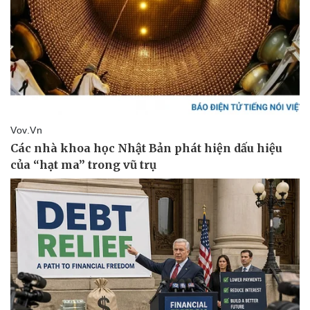
Pháp luật
Quân sự - Quốc phòng
Vụ án
Vũ khí
Tin nóng
Việt Nam
Tư vấn luật
Phân tích