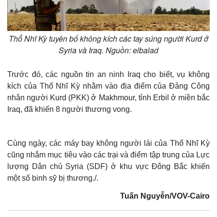
Thổ Nhĩ Kỳ tuyên bố không kích các tay súng người Kurd ở
Syria và Iraq. Nguồn: elbalad
Trước đó, các nguồn tin an ninh Iraq cho biết, vụ không
kích của Thổ Nhĩ Kỳ nhằm vào địa điểm của Đảng Công
nhân người Kurd (PKK) ở Makhmour, tỉnh Erbil ở miền bắc
Iraq, đã khiến 8 người thương vong.
Cùng ngày, các máy bay không người lái của Thổ Nhĩ Kỳ
cũng nhắm mục tiêu vào các trại và điểm tập trung của Lực
lượng Dân chủ Syria (SDF) ở khu vực Đông Bắc khiến
một số binh sỹ bị thương./.
Tuấn Nguyễn/VOV-Cairo