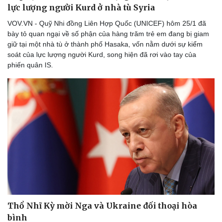
lực lượng người Kurd ở nhà tù Syria
VOV.VN - Quỹ Nhi đồng Liên Hợp Quốc (UNICEF) hôm 25/1 đã
bày tỏ quan ngại về số phận của hàng trăm trẻ em đang bị giam
giữ tại một nhà tù ở thành phố Hasaka, vốn nằm dưới sự kiểm
soát của lực lượng người Kurd, song hiện đã rơi vào tay của
phiến quân IS.
Thể thao
Ô tô - Xe máy
Bóng đá
Ô tô
Lịch thi đấu bóng đá
Xe máy
Thế giới thể thao
Tư vấn
eSports
Hậu trường
Thổ Nhĩ Kỳ mời Nga và Ukraine đối thoại hòa
bình