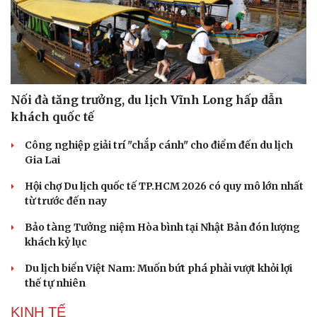
Nối đà tăng trưởng, du lịch Vĩnh Long hấp dẫn
khách quốc tế
Công nghiệp giải trí "chắp cánh" cho điểm đến du lịch
Gia Lai
Hội chợ Du lịch quốc tế TP.HCM 2026 có quy mô lớn nhất
từ trước đến nay
Bảo tàng Tưởng niệm Hòa bình tại Nhật Bản đón lượng
khách kỷ lục
Du lịch biển Việt Nam: Muốn bứt phá phải vượt khỏi lợi
Văn hóa
Giải trí
thế tự nhiên
Sân khấu - Điện ảnh
Nghệ sĩ
KINH TẾ
Văn học
Thời trang