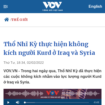
English
THẾ GIỚI
/
Thổ Nhĩ Kỳ thực hiện không
Chính trị
Xã hội
Đảng
Tin 24h
kích người Kurd ở Iraq và Syria
Tổ chức nhân sự
Dự báo thời tiết
Quốc hội
Giáo dục
Thứ Tư, 18:34, 02/02/2022
Nhận diện sự thật
Dấu ấn VOV
Việc làm
VOV.VN - Trong hai ngày qua, Thổ Nhĩ Kỳ đã thực hiện
Biển đảo
các cuộc không kích nhằm vào lực lượng người Kurd
ở Iraq và Syria.
R
-
0:43
L
P
M