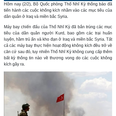
o
l
u
a
Hôm nay (2/2), Bộ Quốc phòng Thổ Nhĩ Kỳ thông báo đã
a
t
e
d
y
e
e
tiến hành các cuộc không kích nhằm vào các mục tiêu của
d
m
:
dân quân ở Iraq và miền bắc Syria.
1
5
a
.
8
Máy bay chiến đấu của Thổ Nhĩ Kỳ đã bắn trúng các mục
9
i
%
tiêu của dân quân người Kurd, bao gồm các trại huấn
n
luyện, hầm trú ẩn và kho đạn ở Iraq và miền bắc Syria. Tất
i
cả các máy bay thực hiện hoạt động không kích đều trở về
căn cứ sau đó, tuy nhiên Thổ Nhĩ Kỳ không cung cấp thêm
n
bất kỳ thông tin nào về thương vong do các cuộc không
g
kích gây ra.
T
i
m
e