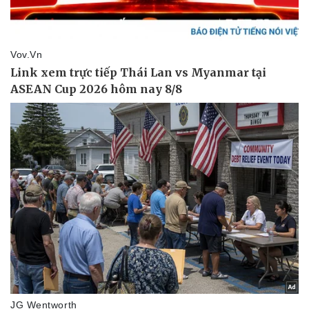
Kinh tế
Thị trường
Bất động sản
Giá vàng
Khởi nghiệp
Tiêu dùng
Tỷ giá
Chứng khoán
Giá cà phê