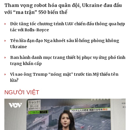
Tham vọng robot hóa quân đội, Ukraine đau đầu
với “ma trận” 550 biến thể
Đức tăng tốc chương trình UAV chiến đấu thông qua hợp
tác với Rolls-Royce
Tên lửa đạn đạo Nga khoét sâu lỗ hổng phòng không
Ukraine
Ban hành danh mục trang thiết bị phục vụ ứng phó tình
trạng khẩn cấp
Vì sao ông Trump “nóng mặt” trước tin Mỹ thiếu tên
lửa?
Doanh nghiệp
Công nghệ
NGƯỜI VIỆT
Thông tin doanh nghiệp
Sành điệu
Doanh nghiệp 24h
Tin Công nghệ
Doanh nhân
Trải nghiệm
Vì cộng đồng
Chuyển đổi số