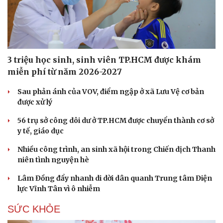
3 triệu học sinh, sinh viên TP.HCM được khám
miễn phí từ năm 2026-2027
Sau phản ánh của VOV, điểm ngập ở xã Lưu Vệ cơ bản
được xử lý
56 trụ sở công dôi dư ở TP.HCM được chuyển thành cơ sở
y tế, giáo dục
Nhiều công trình, an sinh xã hội trong Chiến dịch Thanh
niên tình nguyện hè
Lâm Đồng đẩy nhanh di dời dân quanh Trung tâm Điện
lực Vĩnh Tân vì ô nhiễm
SỨC KHỎE