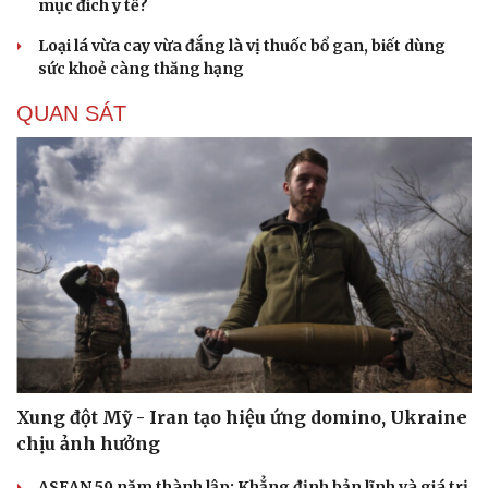
mục đích y tế?
Loại lá vừa cay vừa đắng là vị thuốc bổ gan, biết dùng
sức khoẻ càng thăng hạng
QUAN SÁT
Xung đột Mỹ - Iran tạo hiệu ứng domino, Ukraine
chịu ảnh hưởng
ASEAN 59 năm thành lập: Khẳng định bản lĩnh và giá trị