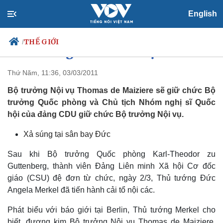
English
THẾ GIỚI
/
Thủ tướng Đức cải tổ nội các
Thứ Năm, 11:36, 03/03/2011
Bộ trưởng Nội vụ Thomas de Maiziere sẽ giữ chức Bộ
Chính trị
Xã hội
trưởng Quốc phòng và Chủ tịch Nhóm nghị sĩ Quốc
Đảng
Tin 24h
hội của đảng CDU giữ chức Bộ trưởng Nội vụ.
Tổ chức nhân sự
Dự báo thời tiết
Quốc hội
Giáo dục
Xả súng tại sân bay Đức
Nhận diện sự thật
Dấu ấn VOV
Việc làm
Sau khi Bộ trưởng Quốc phòng Karl-Theodor zu
Biển đảo
Guttenberg, thành viên Đảng Liên minh Xã hội Cơ đốc
giáo (CSU) đệ đơn từ chức, ngày 2/3, Thủ tướng Đức
Angela Merkel đã tiến hành cải tổ nội các.
Phát biểu với báo giới tại Berlin, Thủ tướng Merkel cho
biết, đương kim Bộ trưởng Nội vụ Thomas de Maiziere,