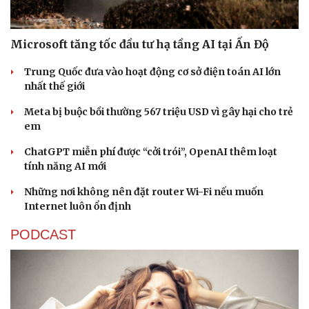
Microsoft tăng tốc đầu tư hạ tầng AI tại Ấn Độ
Trung Quốc đưa vào hoạt động cơ sở điện toán AI lớn
nhất thế giới
Meta bị buộc bồi thường 567 triệu USD vì gây hại cho trẻ
em
ChatGPT miễn phí được “cởi trói”, OpenAI thêm loạt
tính năng AI mới
Những nơi không nên đặt router Wi-Fi nếu muốn
Thể thao
Ô tô - Xe máy
Internet luôn ổn định
Bóng đá
Ô tô
PODCAST
Lịch thi đấu bóng đá
Xe máy
Thế giới thể thao
Tư vấn
eSports
Hậu trường