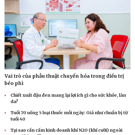
Vai trò của phẫu thuật chuyển hóa trong điều trị
béo phì
Chiết xuất đậu đen mang lại lợi ích gì cho sức khỏe, làn
Văn hóa
Giải trí
da?
Sân khấu - Điện ảnh
Nghệ sĩ
Tuổi 70 uống 5 loại thuốc mỗi ngày: Giá như chuẩn bị từ
Văn học
Thời trang
tuổi 40
Âm nhạc
Sao Việt
Di sản
Tại sao cần cấm kinh doanh khí N2O (khí cười) ngoài