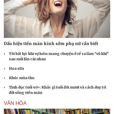
Dấu hiệu tiền mãn kinh sớm phụ nữ cần biết
Tôi bất lực khi vợ luôn mang chuyện ở rể ra làm "vũ khí"
sau mỗi lần cãi nhau
Hoa sữa
Khúc mùa thu
Tình dục tuổi 40+: Khác gì tuổi đôi mươi và cách duy trì
đời sống viên mãn
VĂN HÓA