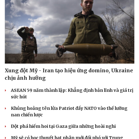
Cải chính
Cần Thơ công bố các quyết định điều động, phân
công, bổ nhiệm cán bộ
Tổng Bí thư, Chủ tịch nước Tô Lâm gửi điện mừng Quốc
khánh Cộng hòa Bờ Biển Ngà
Giám đốc Sở Công Thương Bắc Ninh bị yêu cầu rút kinh
nghiệm vì báo cáo quá sơ sài
Chung kết Hội thi lực lượng tham gia bảo vệ an ninh trật