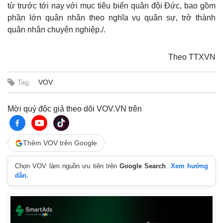
từ trước tới nay với mục tiêu biến quân đội Đức, bao gồm
phần lớn quân nhân theo nghĩa vụ quân sự, trở thành
quân nhân chuyên nghiệp./.
Theo TTXVN
Tag:
VOV
Mời quý độc giả theo dõi VOV.VN trên
Thêm VOV trên Google
Chọn VOV làm nguồn ưu tiên trên
Google Search
.
Xem hướng
dẫn.
Thế giới
Multimedia
Quan sát
Video
Cuộc sống đó đây
Ảnh
Hồ sơ
E-Magazine
Infographic