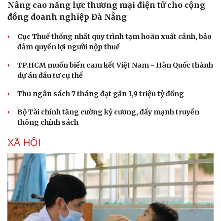
Nâng cao năng lực thương mại điện tử cho cộng
đồng doanh nghiệp Đà Nẵng
Cục Thuế thống nhất quy trình tạm hoãn xuất cảnh, bảo
đảm quyền lợi người nộp thuế
Sức khỏe
Đời sống
TP.HCM muốn biến cam kết Việt Nam - Hàn Quốc thành
Dinh dưỡng - món ngon
Nhà đẹp
dự án đầu tư cụ thể
Cây thuốc
Blog
Sản phụ khoa
Tình yêu - Gia đình
Thu ngân sách 7 tháng đạt gần 1,9 triệu tỷ đồng
Nhi khoa
Bộ Tài chính tăng cường kỷ cương, đẩy mạnh truyền
Nam khoa
thông chính sách
Làm đẹp - giảm cân
Phòng mạch online
XÃ HỘI
Ăn sạch sống khỏe