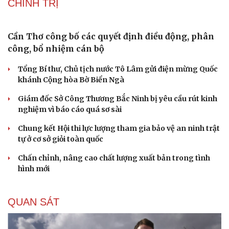
Lý do ông Trump được xem là tư lệnh chiến lược
hiệu quả
Chiến lược lợi hại của Iran nhằm làm suy yếu Mỹ và Tổng
thống Trump
Chuyện gì sẽ xảy ra nếu phát xít Đức xâm lược Anh vào
năm 1940?
Tại sao Mỹ bất ngờ ngừng ném bom Iran dù ông
Trump từng rất cả quyết?
Biệt đội UAV tử thần của Ukraine chuyên tấn công tàu
Nga trên biển
CHÍNH TRỊ