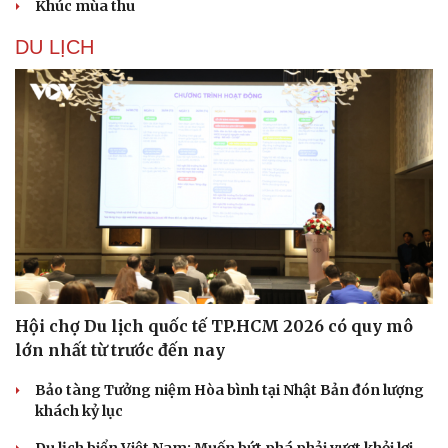
Khúc mùa thu
Thông tin doanh nghiệp
Sành điệu
Doanh nghiệp 24h
Tin Công nghệ
DU LỊCH
Doanh nhân
Trải nghiệm
Vì cộng đồng
Chuyển đổi số
Hội chợ Du lịch quốc tế TP.HCM 2026 có quy mô
lớn nhất từ trước đến nay
Bảo tàng Tưởng niệm Hòa bình tại Nhật Bản đón lượng
khách kỷ lục