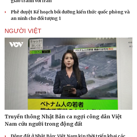
giao tranh với Iran
Phê duyệt Kế hoạch bồi dưỡng kiến thức quốc phòng và
an ninh cho đối tượng 1
NGƯỜI VIỆT
Pháp luật
Quân sự - Quốc phòng
Vụ án
Vũ khí
Tin nóng
Việt Nam
Tư vấn luật
Phân tích
Truyền thông Nhật Bản ca ngợi công dân Việt
Nam cứu người trong động đất
Động đất ở Nhật Bản: Việt Nam kịp thời triển khai các