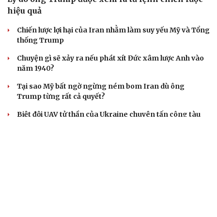
ASEAN 59 năm thành lập: Khẳng định bản lĩnh và giá trị
sức hút
Khủng hoảng tên lửa Patriot đẩy NATO vào thế lưỡng
nan chiến lược
Đột phá hiếm hoi tại Gaza giữa những hoài nghi
Mỹ sẽ có học thuyết hạt nhân mới đối phó với Trung
Quốc và Nga
CUỘC SỐNG ĐÓ ĐÂY