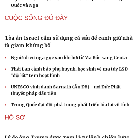
tự ở cơ sở giỏi toàn quốc
Chấn chỉnh, nâng cao chất lượng xuất bản trong tình
hình mới
QUAN SÁT
Xung đột Mỹ - Iran tạo hiệu ứng domino, Ukraine
chịu ảnh hưởng