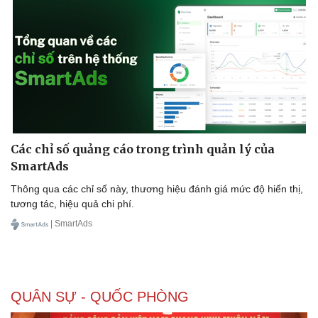
Kinh tế
Thị trường
Bất động sản
Giá vàng
Khởi nghiệp
Tiêu dùng
Tỷ giá
Chứng khoán
Giá cà phê
Các chỉ số quảng cáo trong trình quản lý của
SmartAds
Thông qua các chỉ số này, thương hiệu đánh giá mức độ hiển thị,
tương tác, hiệu quả chi phí.
| SmartAds
QUÂN SỰ - QUỐC PHÒNG