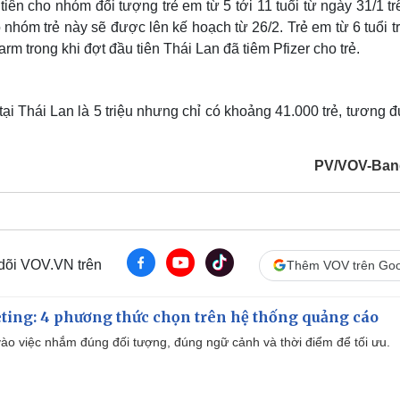
tiên cho nhóm đối tượng trẻ em từ 5 tới 11 tuổi từ ngày 31/1 t
 nhóm trẻ này sẽ được lên kế hoạch từ 26/2. Trẻ em từ 6 tuổi t
m trong khi đợt đầu tiên Thái Lan đã tiêm Pfizer cho trẻ.
ổi tại Thái Lan là 5 triệu nhưng chỉ có khoảng 41.000 trẻ, tương
PV/VOV-Ban
 dõi VOV.VN trên
Thêm VOV trên Goo
ting: 4 phương thức chọn trên hệ thống quảng cáo
ào việc nhắm đúng đối tượng, đúng ngữ cảnh và thời điểm để tối ưu.