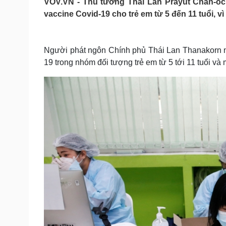
VOV.VN - Thủ tướng Thái Lan Prayut Chan-och
Tin nóng
Việt Nam
vaccine Covid-19 cho trẻ em từ 5 đến 11 tuổi, vì
Tư vấn luật
Phân tích
Người phát ngôn Chính phủ Thái Lan Thanakorn ng
Sức khỏe
Đời sống
19 trong nhóm đối tượng trẻ em từ 5 tới 11 tuổi v
Dinh dưỡng - món ngon
Nhà đẹp
Cây thuốc
Blog
Sản phụ khoa
Tình yêu - Gia đình
Nhi khoa
Nam khoa
Làm đẹp - giảm cân
Phòng mạch online
Ăn sạch sống khỏe
Cải chính