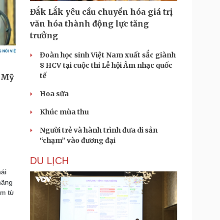
Đắk Lắk yêu cầu chuyển hóa giá trị
văn hóa thành động lực tăng
trưởng
Đoàn học sinh Việt Nam xuất sắc giành
8 HCV tại cuộc thi Lễ hội Âm nhạc quốc
tế
Hoa sữa
Khúc mùa thu
Người trẻ và hành trình đưa di sản
“chạm” vào đương đại
DU LỊCH
ái
hãng
em từ