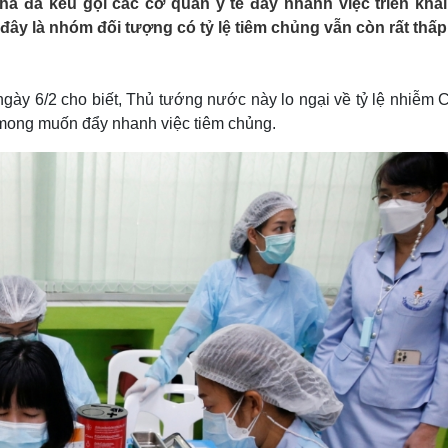
a đã kêu gọi các cơ quan y tế đẩy nhanh việc triển khai
Lịch thi đấu bóng đá
Xe máy
 đây là nhóm đối tượng có tỷ lệ tiêm chủng vẫn còn rất thấp
Thế giới thể thao
Tư vấn
eSports
V
Hậu trường
ày 6/2 cho biết, Thủ tướng nước này lo ngại về tỷ lệ nhiễm C
Văn hóa
Giải trí
D
à mong muốn đẩy nhanh việc tiêm chủng.
Sân khấu - Điện ảnh
Nghệ sĩ
Văn học
Thời trang
Âm nhạc
Sao Việt
c
Di sản