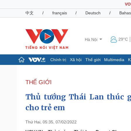
VO
中文
/
français
/
Deutsch
/
Bahas
29°C
Hà Nội
Chính trị
Xã hội
Thế giới
Multimedia
K
Chính trị
Xã hội
Đảng
Tin 24h
THẾ GIỚI
Tổ chức nhân sự
Dự báo thời tiết
Quốc hội
Giáo dục
Thủ tướng Thái Lan thúc g
Nhận diện sự thật
Dấu ấn VOV
Việc làm
cho trẻ em
Biển đảo
Pháp luật
Quân sự - Quốc phòng
Thứ Hai, 05:35, 07/02/2022
Vụ án
Vũ khí