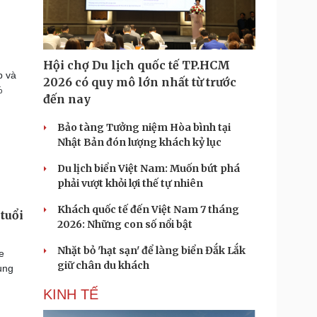
Hội chợ Du lịch quốc tế TP.HCM
p và
2026 có quy mô lớn nhất từ trước
%
đến nay
Bảo tàng Tưởng niệm Hòa bình tại
Nhật Bản đón lượng khách kỷ lục
Du lịch biển Việt Nam: Muốn bứt phá
phải vượt khỏi lợi thế tự nhiên
Khách quốc tế đến Việt Nam 7 tháng
tuổi
2026: Những con số nổi bật
Nhặt bỏ 'hạt sạn' để làng biển Đắk Lắk
e
giữ chân du khách
ụng
KINH TẾ