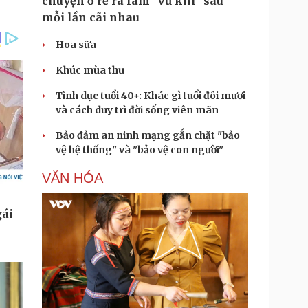
chuyện ở rể ra làm "vũ khí" sau
mỗi lần cãi nhau
Hoa sữa
Khúc mùa thu
Tình dục tuổi 40+: Khác gì tuổi đôi mươi
và cách duy trì đời sống viên mãn
Bảo đảm an ninh mạng gắn chặt "bảo
vệ hệ thống" và "bảo vệ con người"
VĂN HÓA