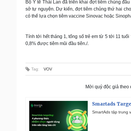
Bộ Y tế Thái Lan đã triển khai đợt tiêm chủng đầu 
sở tự nguyện. Dự kiến, đợt tiêm chủng thứ hai cho
có thể lựa chọn tiêm vaccine Sinovac hoặc Sinophar
Tính tới hết tháng 1, tổng số trẻ em từ 5 tới 11 tu
0,8% được tiêm mũi đầu tiên./.
Tag:
VOV
Mời quý độc giả theo
Smartads Targe
SmartAds tập trung v