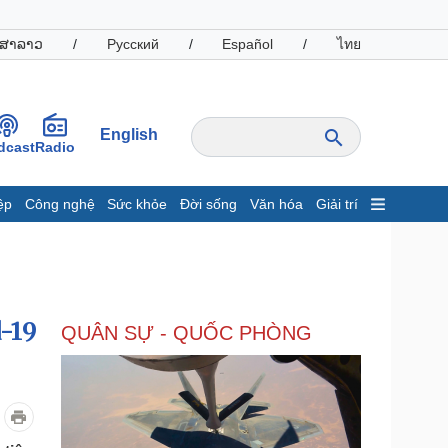
ສາລາວ
/
Русский
/
Español
/
ไทย
English
dcast
Radio
ệp
Công nghệ
Sức khỏe
Đời sống
Văn hóa
Giải trí
inh tế
Thị trường
ất động sản
Giá vàng
hởi nghiệp
Tiêu dùng
Tỷ giá
-19
QUÂN SỰ - QUỐC PHÒNG
Chứng khoán
Giá cà phê
oanh nghiệp
Công nghệ
hông tin doanh nghiệp
Sành điệu