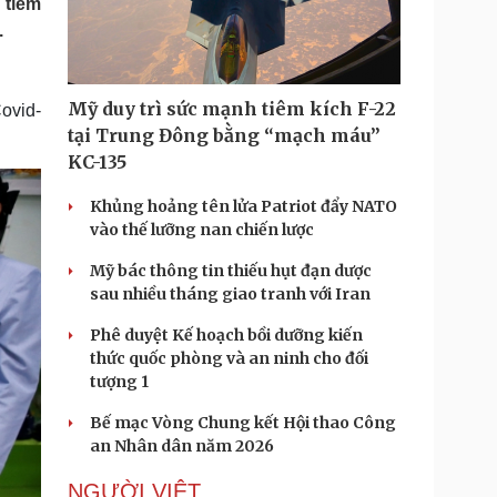
 tiêm
Doanh nghiệp 24h
Tin Công nghệ
.
Doanh nhân
Trải nghiệm
ì cộng đồng
Chuyển đổi số
Mỹ duy trì sức mạnh tiêm kích F-22
ovid-
u lịch
Podcast
tại Trung Đông bằng “mạch máu”
Tư vấn
Câu chuyện thời sự
KC-135
Săn Tour
Đọc truyện đêm khuya
heck-in
Cửa sổ tình yêu
Khủng hoảng tên lửa Patriot đẩy NATO
Kể chuyện cho bé
vào thế lưỡng nan chiến lược
Hạt giống tâm hồn
Mỹ bác thông tin thiếu hụt đạn dược
sau nhiều tháng giao tranh với Iran
Phê duyệt Kế hoạch bồi dưỡng kiến
thức quốc phòng và an ninh cho đối
tượng 1
Bế mạc Vòng Chung kết Hội thao Công
an Nhân dân năm 2026
NGƯỜI VIỆT