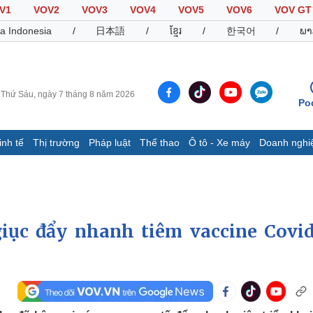
V1
VOV2
VOV3
VOV4
VOV5
VOV6
VOV GT
a Indonesia
/
日本語
/
ខ្មែរ
/
한국어
/
ພາ
Thứ Sáu, ngày 7 tháng 8 năm 2026
Po
inh tế
Thị trường
Pháp luật
Thể thao
Ô tô - Xe máy
Doanh nghi
Thế giới
Multimedia
K
Quan sát
Video
B
Cuộc sống đó đây
Ảnh
K
Hồ sơ
E-Magazine
iục đẩy nhanh tiêm vaccine Covid
Infographic
Thể thao
Ô tô - Xe máy
D
Bóng đá
Ô tô
T