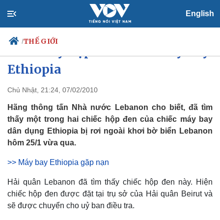
English
THẾ GIỚI
/
Tìm thấy hộp đen chiếc máy bay
Ethiopia
Chủ Nhật, 21:24, 07/02/2010
Chính trị
Xã hội
Đảng
Tin 24h
Hãng thông tấn Nhà nước Lebanon cho biết, đã tìm
Tổ chức nhân sự
Dự báo thời tiết
thấy một trong hai chiếc hộp đen của chiếc máy bay
Quốc hội
Giáo dục
dân dụng Ethiopia bị rơi ngoài khơi bờ biển Lebanon
Nhận diện sự thật
Dấu ấn VOV
hôm 25/1 vừa qua.
Việc làm
Biển đảo
>> Máy bay Ethiopia gặp nạn
Hải quân Lebanon đã tìm thấy chiếc hộp đen này. Hiện
chiếc hộp đen được đặt tại trụ sở của Hải quân Beirut và
sẽ được chuyển cho uỷ ban điều tra.