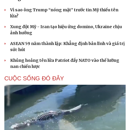
Vì sao ông Trump “nóng mặt” trước tin Mỹ thiếu tên
lửa?
Xung đột Mỹ - Iran tạo hiệu ứng domino, Ukraine chịu
ảnh hưởng
ASEAN 59 năm thành lập: Khẳng định bản lĩnh và giá trị
sức hút
Khủng hoảng tên lửa Patriot đẩy NATO vào thế lưỡng
nan chiến lược
CUỘC SỐNG ĐÓ ĐÂY