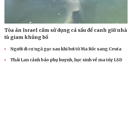
Tòa án Israel cấm sử dụng cá sấu để canh giữ nhà
tù giam khủng bố
Người di cư ngã gục sau khi bơi từ Ma Rốc sang Ceuta
Thái Lan cảnh báo phụ huynh, học sinh về ma túy LSD
“đội lốt” tem hoạt hình
UNESCO vinh danh Sarnath (Ấn Độ) - nơi Đức Phật
thuyết pháp đầu tiên
Trung Quốc đạt đột phá trong phát triển lúa lai vô tính
HỒ SƠ