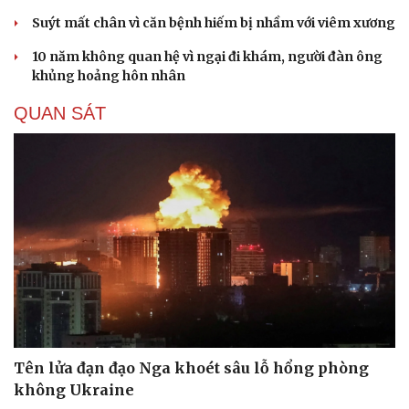
Suýt mất chân vì căn bệnh hiếm bị nhầm với viêm xương
10 năm không quan hệ vì ngại đi khám, người đàn ông
khủng hoảng hôn nhân
QUAN SÁT
Văn hóa
Giải trí
Sân khấu - Điện ảnh
Nghệ sĩ
Văn học
Thời trang
Âm nhạc
Sao Việt
Di sản
Tên lửa đạn đạo Nga khoét sâu lỗ hổng phòng
không Ukraine