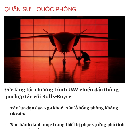
QUÂN SỰ - QUỐC PHÒNG
Kinh tế
Thị trường
Bất động sản
Giá vàng
Khởi nghiệp
Tiêu dùng
Tỷ giá
Chứng khoán
Giá cà phê
Đức tăng tốc chương trình UAV chiến đấu thông
qua hợp tác với Rolls-Royce
Tên lửa đạn đạo Nga khoét sâu lỗ hổng phòng không
Ukraine
Ban hành danh mục trang thiết bị phục vụ ứng phó tình