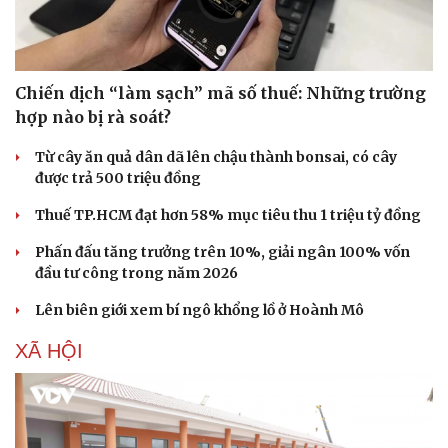
Chiến dịch “làm sạch” mã số thuế: Những trường
hợp nào bị rà soát?
Từ cây ăn quả dân dã lên chậu thành bonsai, có cây
được trả 500 triệu đồng
Thuế TP.HCM đạt hơn 58% mục tiêu thu 1 triệu tỷ đồng
Phấn đấu tăng trưởng trên 10%, giải ngân 100% vốn
đầu tư công trong năm 2026
Lên biên giới xem bí ngô khổng lồ ở Hoành Mô
XÃ HỘI