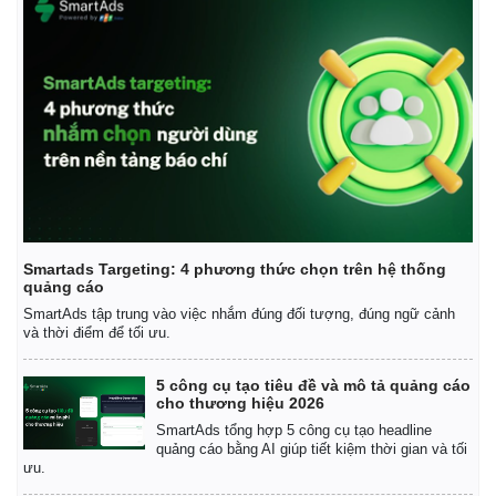
Smartads Targeting: 4 phương thức chọn trên hệ thống
quảng cáo
SmartAds tập trung vào việc nhắm đúng đối tượng, đúng ngữ cảnh
và thời điểm để tối ưu.
5 công cụ tạo tiêu đề và mô tả quảng cáo
Thế giới
Multimedia
cho thương hiệu 2026
Quan sát
Video
SmartAds tổng hợp 5 công cụ tạo headline
Cuộc sống đó đây
Ảnh
quảng cáo bằng AI giúp tiết kiệm thời gian và tối
ưu.
Hồ sơ
E-Magazine
Infographic