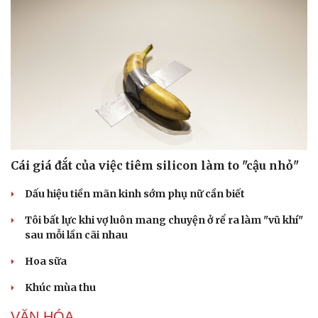
Cái giá đắt của việc tiêm silicon làm to "cậu nhỏ"
Dấu hiệu tiền mãn kinh sớm phụ nữ cần biết
Thể thao
Ô tô - Xe máy
Bóng đá
Ô tô
Tôi bất lực khi vợ luôn mang chuyện ở rể ra làm "vũ khí"
Lịch thi đấu bóng đá
Xe máy
sau mỗi lần cãi nhau
Thế giới thể thao
Tư vấn
Hoa sữa
eSports
Hậu trường
Khúc mùa thu
VĂN HÓA