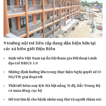
Sức khỏe
Đời sống
Dinh dưỡng - món ngon
Nhà đẹp
Cây thuốc
Blog
Sản phụ khoa
Tình yêu - Gia đình
9 trường nội trú liên cấp đang dần hiện hữu tại
Nhi khoa
các xã biên giới Điện Biên
Nam khoa
Làm đẹp - giảm cân
Sinh viên Việt Nam tại Ấn Độ tham gia Đối thoại Lãnh
Phòng mạch online
đạo trẻ BRICS 3.0
Ăn sạch sống khỏe
Những định hướng lớn trong thực hiện Nghị quyết số 57-
NQ/TW giai đoạn tới
Thời tiết hôm nay 8/8: Hà Nội nắng 35 độ, Bắc Trung Bộ
có mưa dông cục bộ
Hỗ trợ tâm lý cho bệnh nhân ung thư và người chăm sóc