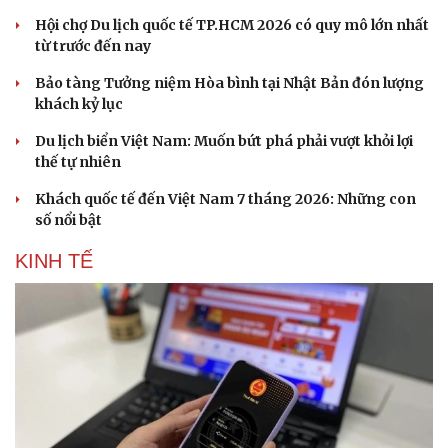
Thông tin doanh nghiệp
Sành điệu
Hội chợ Du lịch quốc tế TP.HCM 2026 có quy mô lớn nhất
Doanh nghiệp 24h
Tin Công nghệ
từ trước đến nay
Doanh nhân
Trải nghiệm
Vì cộng đồng
Chuyển đổi số
Bảo tàng Tưởng niệm Hòa bình tại Nhật Bản đón lượng
khách kỷ lục
Du lịch biển Việt Nam: Muốn bứt phá phải vượt khỏi lợi
thế tự nhiên
Khách quốc tế đến Việt Nam 7 tháng 2026: Những con
số nổi bật
KINH TẾ