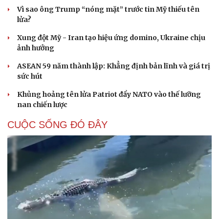
Vì sao ông Trump “nóng mặt” trước tin Mỹ thiếu tên
lửa?
Xung đột Mỹ - Iran tạo hiệu ứng domino, Ukraine chịu
ảnh hưởng
ASEAN 59 năm thành lập: Khẳng định bản lĩnh và giá trị
sức hút
Khủng hoảng tên lửa Patriot đẩy NATO vào thế lưỡng
nan chiến lược
CUỘC SỐNG ĐÓ ĐÂY