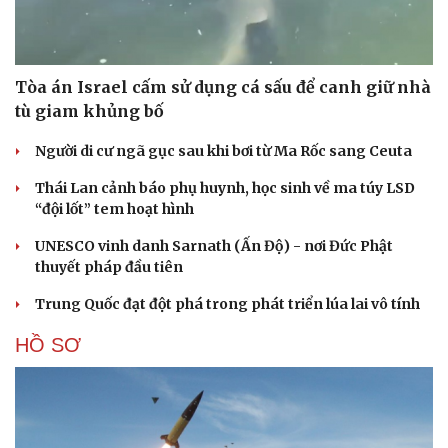
Tòa án Israel cấm sử dụng cá sấu để canh giữ nhà
tù giam khủng bố
Người di cư ngã gục sau khi bơi từ Ma Rốc sang Ceuta
Thái Lan cảnh báo phụ huynh, học sinh về ma túy LSD
“đội lốt” tem hoạt hình
UNESCO vinh danh Sarnath (Ấn Độ) - nơi Đức Phật
thuyết pháp đầu tiên
Trung Quốc đạt đột phá trong phát triển lúa lai vô tính
HỒ SƠ
Du lịch
Podcast