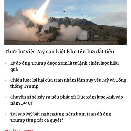
Tư vấn
Câu chuyện thời sự
Săn Tour
Đọc truyện đêm khuya
check-in
Cửa sổ tình yêu
Kể chuyện cho bé
Hạt giống tâm hồn
Thực hư việc Mỹ cạn kiệt kho tên lửa đắt tiền
Lý do ông Trump được xem là tư lệnh chiến lược hiệu
quả
Chiến lược lợi hại của Iran nhằm làm suy yếu Mỹ và Tổng
thống Trump
Chuyện gì sẽ xảy ra nếu phát xít Đức xâm lược Anh vào
năm 1940?
Tại sao Mỹ bất ngờ ngừng ném bom Iran dù ông
Trump từng rất cả quyết?