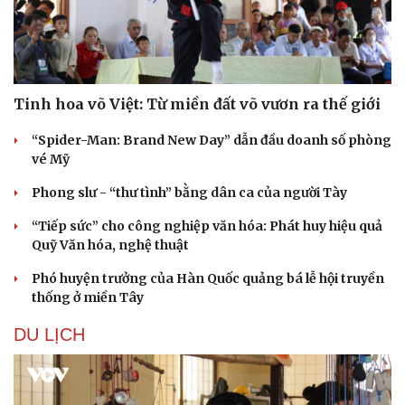
Sức khỏe
Đời sống
Dinh dưỡng - món ngon
Nhà đẹp
Cây thuốc
Blog
Sản phụ khoa
Tình yêu - Gia đình
Nhi khoa
Tinh hoa võ Việt: Từ miền đất võ vươn ra thế giới
Nam khoa
Làm đẹp - giảm cân
“Spider-Man: Brand New Day” dẫn đầu doanh số phòng
Phòng mạch online
vé Mỹ
Ăn sạch sống khỏe
Phong slư - “thư tình” bằng dân ca của người Tày
“Tiếp sức” cho công nghiệp văn hóa: Phát huy hiệu quả
Quỹ Văn hóa, nghệ thuật
Phó huyện trưởng của Hàn Quốc quảng bá lễ hội truyền
thống ở miền Tây
DU LỊCH