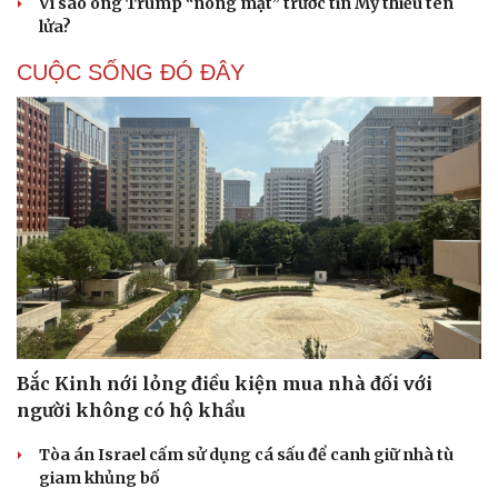
Vì sao ông Trump “nóng mặt” trước tin Mỹ thiếu tên
lửa?
CUỘC SỐNG ĐÓ ĐÂY
Bắc Kinh nới lỏng điều kiện mua nhà đối với
người không có hộ khẩu
Tòa án Israel cấm sử dụng cá sấu để canh giữ nhà tù
giam khủng bố