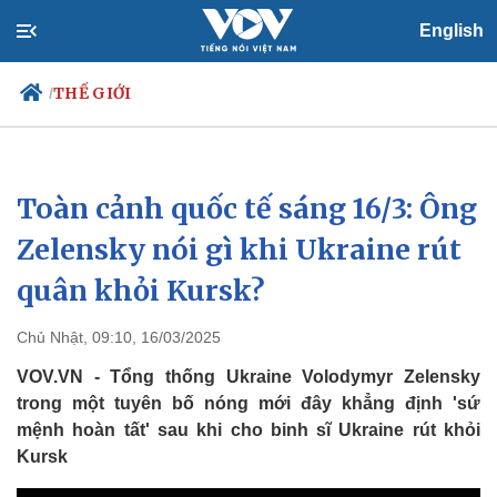
English
THẾ GIỚI
/
Toàn cảnh quốc tế sáng 16/3: Ông
Chính trị
Xã hội
Đảng
Tin 24h
Zelensky nói gì khi Ukraine rút
Tổ chức nhân sự
Dự báo thời tiết
quân khỏi Kursk?
Quốc hội
Giáo dục
Nhận diện sự thật
Dấu ấn VOV
Việc làm
Chủ Nhật, 09:10, 16/03/2025
Biển đảo
VOV.VN - Tổng thống Ukraine Volodymyr Zelensky
trong một tuyên bố nóng mới đây khẳng định 'sứ
mệnh hoàn tất' sau khi cho binh sĩ Ukraine rút khỏi
Kursk