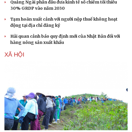
Quảng Ngãi phấn đấu đưa kinh tế số chiếm tối thiểu
30% GRDP vào năm 2030
Tạm hoãn xuất cảnh với người nộp thuế không hoạt
động tại địa chỉ đăng ký
Hải quan cảnh báo quy định mới của Nhật Bản đối với
Văn hóa
Giải trí
hàng nông sản xuất khẩu
Sân khấu - Điện ảnh
Nghệ sĩ
Văn học
Thời trang
XÃ HỘI
Âm nhạc
Sao Việt
Di sản