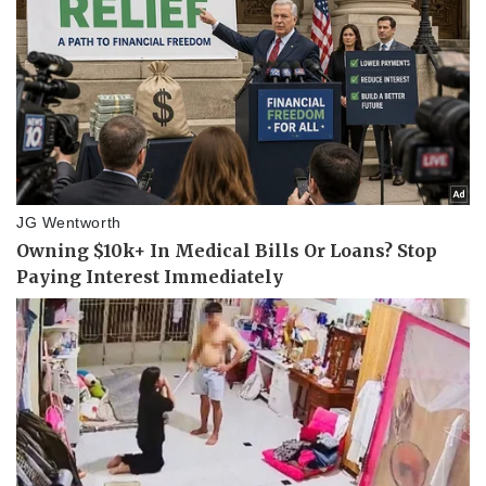
Kinh tế
Thị trường
Bất động sản
Giá vàng
Khởi nghiệp
Tiêu dùng
Tỷ giá
Chứng khoán
Giá cà phê