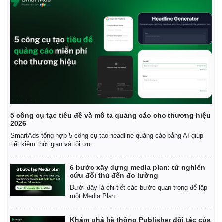
5 công cụ tạo tiêu đề và mô tả quảng cáo cho thương hiệu
2026
Thế giới
Multimedia
SmartAds tổng hợp 5 công cụ tạo headline quảng cáo bằng AI giúp
tiết kiệm thời gian và tối ưu.
Quan sát
Video
Cuộc sống đó đây
Ảnh
Hồ sơ
E-Magazine
6 bước xây dựng media plan: từ nghiên
cứu đối thủ đến đo lường
Infographic
Dưới đây là chi tiết các bước quan trọng để lập
một Media Plan.
Khám phá hệ thống Publisher đối tác của