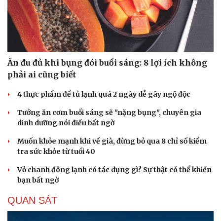
Ăn đu đủ khi bụng đói buổi sáng: 8 lợi ích không
phải ai cũng biết
4 thực phẩm để tủ lạnh quá 2 ngày dễ gây ngộ độc
Tưởng ăn cơm buổi sáng sẽ "nặng bụng", chuyên gia
dinh dưỡng nói điều bất ngờ
Muốn khỏe mạnh khi về già, đừng bỏ qua 8 chỉ số kiểm
tra sức khỏe từ tuổi 40
Vỏ chanh đông lạnh có tác dụng gì? Sự thật có thể khiến
bạn bất ngờ
QUAN SÁT