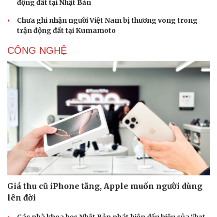
Thông tin doanh nghiệp
Sành điệu
động đất tại Nhật Bản
Doanh nghiệp 24h
Tin Công nghệ
Chưa ghi nhận người Việt Nam bị thương vong trong
Doanh nhân
Trải nghiệm
trận động đất tại Kumamoto
Vì cộng đồng
Chuyển đổi số
CÔNG NGHỆ
Giá thu cũ iPhone tăng, Apple muốn người dùng
lên đời
Các nhà khoa học Nhật Bản phát hiện dấu hiệu của “hạt