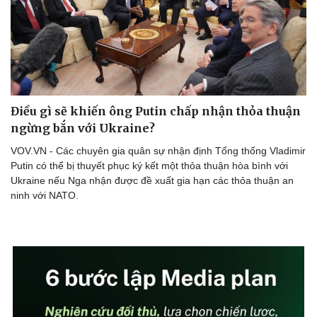
Điều gì sẽ khiến ông Putin chấp nhận thỏa thuận
ngừng bắn với Ukraine?
VOV.VN - Các chuyên gia quân sự nhận định Tổng thống Vladimir
Putin có thể bị thuyết phục ký kết một thỏa thuận hòa bình với
Ukraine nếu Nga nhận được đề xuất gia hạn các thỏa thuận an
ninh với NATO.
Thể thao
Ô tô - Xe máy
Bóng đá
Ô tô
Lịch thi đấu bóng đá
Xe máy
Thế giới thể thao
Tư vấn