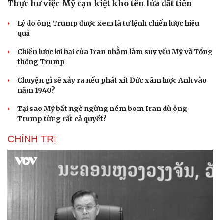
Thực hư việc Mỹ cạn kiệt kho tên lửa đắt tiền
Lý do ông Trump được xem là tư lệnh chiến lược hiệu
quả
Chiến lược lợi hại của Iran nhằm làm suy yếu Mỹ và Tổng
thống Trump
Chuyện gì sẽ xảy ra nếu phát xít Đức xâm lược Anh vào
năm 1940?
Tại sao Mỹ bất ngờ ngừng ném bom Iran dù ông
Cải chính
Trump từng rất cả quyết?
CHÍNH TRỊ