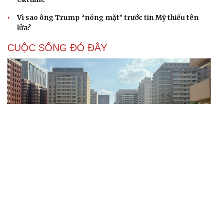
Vì sao ông Trump “nóng mặt” trước tin Mỹ thiếu tên
lửa?
CUỘC SỐNG ĐÓ ĐÂY
Bắc Kinh nới lỏng điều kiện mua nhà đối với
người không có hộ khẩu
Tòa án Israel cấm sử dụng cá sấu để canh giữ nhà tù