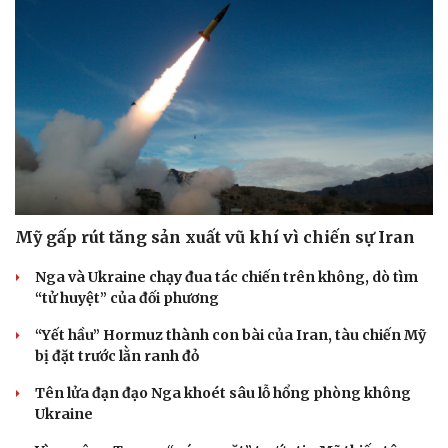
Du lịch
Podcast
Tư vấn
Câu chuyện thời sự
Săn Tour
Đọc truyện đêm khuya
check-in
Cửa sổ tình yêu
Mỹ gấp rút tăng sản xuất vũ khí vì chiến sự Iran
Kể chuyện cho bé
Nga và Ukraine chạy đua tác chiến trên không, dò tìm
Hạt giống tâm hồn
“tử huyệt” của đối phương
“Yết hầu” Hormuz thành con bài của Iran, tàu chiến Mỹ
bị đặt trước lằn ranh đỏ
Tên lửa đạn đạo Nga khoét sâu lỗ hổng phòng không
Ukraine