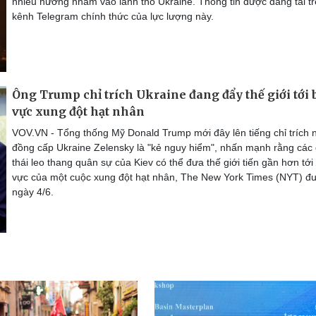
nhiều hướng nhằm vào lãnh thổ Ukraine. Thông tin được đăng tải t
kênh Telegram chính thức của lực lượng này.
Ông Trump chỉ trích Ukraine đang đẩy thế giới tới 
vực xung đột hạt nhân
VOV.VN - Tổng thống Mỹ Donald Trump mới đây lên tiếng chỉ trích 
đồng cấp Ukraine Zelensky là "kẻ nguy hiểm", nhấn mạnh rằng các
thái leo thang quân sự của Kiev có thể đưa thế giới tiến gần hơn tới
vực của một cuộc xung đột hạt nhân, The New York Times (NYT) đư
ngày 4/6.