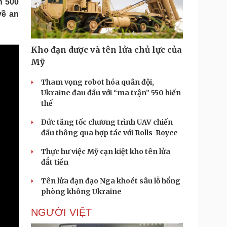
n 500
Doanh nghiệp 24h
Tin Công nghệ
về an
Doanh nhân
Trải nghiệm
ì cộng đồng
Chuyển đổi số
Kho đạn dược và tên lửa chủ lực của
u lịch
Podcast
Mỹ
Tư vấn
Câu chuyện thời sự
Săn Tour
Đọc truyện đêm khuya
Tham vọng robot hóa quân đội,
heck-in
Cửa sổ tình yêu
Ukraine đau đầu với “ma trận” 550 biến
Kể chuyện cho bé
thể
Hạt giống tâm hồn
Đức tăng tốc chương trình UAV chiến
đấu thông qua hợp tác với Rolls-Royce
Thực hư việc Mỹ cạn kiệt kho tên lửa
đắt tiền
Tên lửa đạn đạo Nga khoét sâu lỗ hổng
phòng không Ukraine
NGƯỜI VIỆT