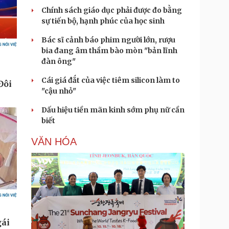
Chính sách giáo dục phải được đo bằng
sự tiến bộ, hạnh phúc của học sinh
Bác sĩ cảnh báo phim người lớn, rượu
bia đang âm thầm bào mòn "bản lĩnh
đàn ông"
Cái giá đắt của việc tiêm silicon làm to
"cậu nhỏ"
Dấu hiệu tiền mãn kinh sớm phụ nữ cần
biết
VĂN HÓA