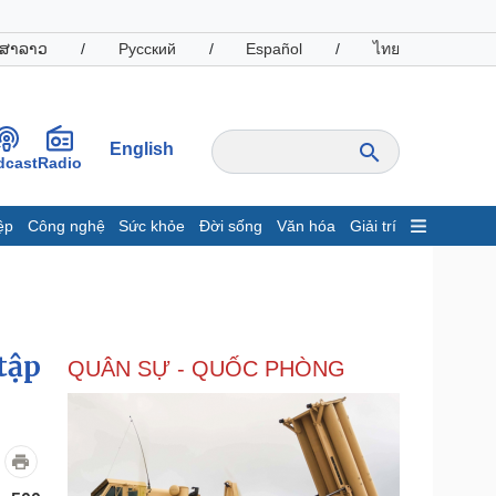
ສາລາວ
/
Русский
/
Español
/
ไทย
English
dcast
Radio
ệp
Công nghệ
Sức khỏe
Đời sống
Văn hóa
Giải trí
inh tế
Thị trường
ất động sản
Giá vàng
hởi nghiệp
Tiêu dùng
Tỷ giá
tập
QUÂN SỰ - QUỐC PHÒNG
Chứng khoán
Giá cà phê
oanh nghiệp
Công nghệ
hông tin doanh nghiệp
Sành điệu