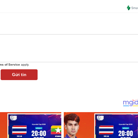
ms of Service
apply.
Gửi tin