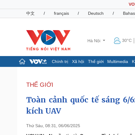
VO
中文
/
français
/
Deutsch
/
Bahas
30°C
Hà Nội
Chính trị
Xã hội
Thế giới
Multimedia
K
Chính trị
Xã hội
Đảng
Tin 24h
THẾ GIỚI
Tổ chức nhân sự
Dự báo thời tiết
Quốc hội
Giáo dục
Toàn cảnh quốc tế sáng 6/6
Nhận diện sự thật
Dấu ấn VOV
Việc làm
kích UAV
Biển đảo
Pháp luật
Quân sự - Quốc phòng
Thứ Sáu, 08:31, 06/06/2025
Vụ án
Vũ khí