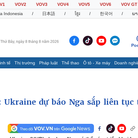
V1
VOV2
VOV3
VOV4
VOV5
VOV6
VOV GT
a Indonesia
/
日本語
/
ខ្មែរ
/
한국어
/
ພາ
Thứ Bảy, ngày 8 tháng 8 năm 2026
Po
inh tế
Thị trường
Pháp luật
Thể thao
Ô tô - Xe máy
Doanh nghi
Thế giới
Multimedia
K
Quan sát
Video
B
Cuộc sống đó đây
Ảnh
K
Hồ sơ
E-Magazine
: Ukraine dự báo Nga sắp liên tục 
Infographic
Thể thao
Ô tô - Xe máy
D
Bóng đá
Ô tô
T