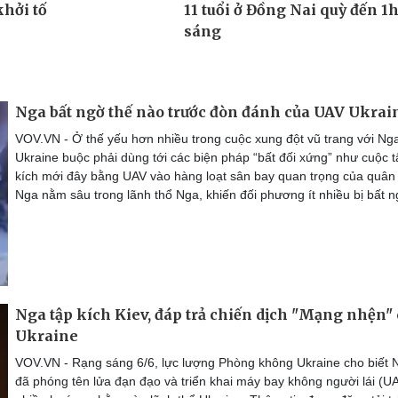
Nga bất ngờ thế nào trước đòn đánh của UAV Ukrai
VOV.VN - Ở thế yếu hơn nhiều trong cuộc xung đột vũ trang với Ng
Ukraine buộc phải dùng tới các biện pháp “bất đối xứng” như cuộc t
kích mới đây bằng UAV vào hàng loạt sân bay quan trọng của quân 
Nga nằm sâu trong lãnh thổ Nga, khiến đối phương ít nhiều bị bất n
Nga tập kích Kiev, đáp trả chiến dịch "Mạng nhện"
Ukraine
VOV.VN - Rạng sáng 6/6, lực lượng Phòng không Ukraine cho biết 
đã phóng tên lửa đạn đạo và triển khai máy bay không người lái (UA