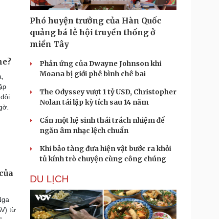
Phó huyện trưởng của Hàn Quốc
quảng bá lễ hội truyền thống ở
miền Tây
ne?
Phản ứng của Dwayne Johnson khi
Moana bị giới phê bình chê bai
a,
ập
The Odyssey vượt 1 tỷ USD, Christopher
đội
Nolan tái lập kỳ tích sau 14 năm
gờ.
Cần một hệ sinh thái trách nhiệm để
ngăn âm nhạc lệch chuẩn
Khi bảo tàng đưa hiện vật bước ra khỏi
tủ kính trò chuyện cùng công chúng
 của
DU LỊCH
Nga
V) từ