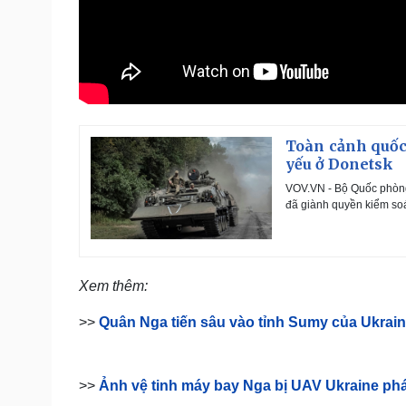
Toàn cảnh quốc 
yếu ở Donetsk
VOV.VN - Bộ Quốc phòng
đã giành quyền kiểm so
Xem thêm:
>>
Quân Nga tiến sâu vào tỉnh Sumy của Ukrai
>>
Ảnh vệ tinh máy bay Nga bị UAV Ukraine ph