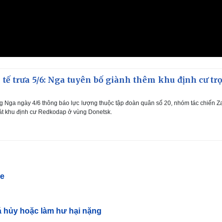
tế trưa 5/6: Nga tuyên bố giành thêm khu định cư tr
 Nga ngày 4/6 thông báo lực lượng thuộc tập đoàn quân số 20, nhóm tác chiến 
át khu định cư Redkodap ở vùng Donetsk.
ne
á hủy hoặc làm hư hại nặng