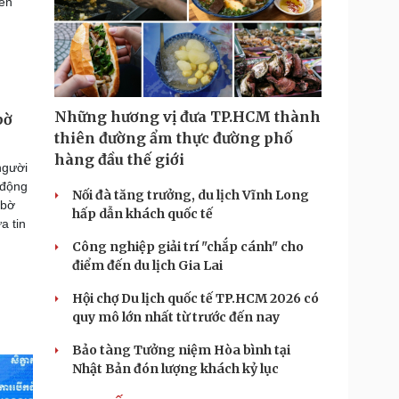
rên
Những hương vị đưa TP.HCM thành
bờ
thiên đường ẩm thực đường phố
hàng đầu thế giới
người
 động
Nối đà tăng trưởng, du lịch Vĩnh Long
 bờ
hấp dẫn khách quốc tế
a tin
Công nghiệp giải trí "chắp cánh" cho
điểm đến du lịch Gia Lai
Hội chợ Du lịch quốc tế TP.HCM 2026 có
quy mô lớn nhất từ trước đến nay
Bảo tàng Tưởng niệm Hòa bình tại
Nhật Bản đón lượng khách kỷ lục