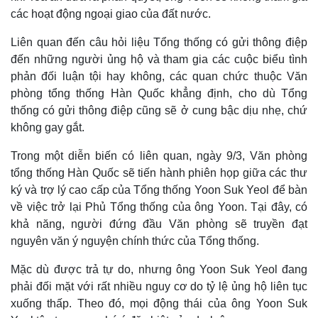
Infographic
các hoạt động ngoại giao của đất nước.
Liên quan đến câu hỏi liệu Tổng thống có gửi thông điệp
đến những người ủng hộ và tham gia các cuộc biểu tình
phản đối luận tội hay không, các quan chức thuộc Văn
phòng tổng thống Hàn Quốc khẳng định, cho dù Tổng
thống có gửi thông điệp cũng sẽ ở cung bậc dịu nhẹ, chứ
không gay gắt.
Trong một diễn biến có liên quan, ngày 9/3, Văn phòng
tổng thống Hàn Quốc sẽ tiến hành phiên họp giữa các thư
ký và trợ lý cao cấp của Tổng thống Yoon Suk Yeol để bàn
về việc trở lại Phủ Tổng thống của ông Yoon. Tại đây, có
khả năng, người đứng đầu Văn phòng sẽ truyền đạt
nguyên văn ý nguyện chính thức của Tổng thống.
Mặc dù được trả tự do, nhưng ông Yoon Suk Yeol đang
phải đối mặt với rất nhiều nguy cơ do tỷ lệ ủng hộ liên tục
xuống thấp. Theo đó, mọi động thái của ông Yoon Suk