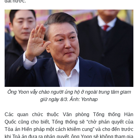
đất nước.
Ông Yoon vẫy chào người ủng hộ ở ngoài trung tâm giam
giữ ngày 8/3. Ảnh: Yonhap
Thế giới
Multimedia
Các quan chức thuộc Văn phòng Tổng thống Hàn
Quan sát
Video
Quốc cũng cho biết, Tổng thống sẽ “chờ phán quyết của
Cuộc sống đó đây
Ảnh
Tòa án Hiến pháp một cách khiêm cung” và cho đến trước
Hồ sơ
E-Magazine
khi Toà án đưa ra phán quyết, ông Yoon sẽ không tham gia