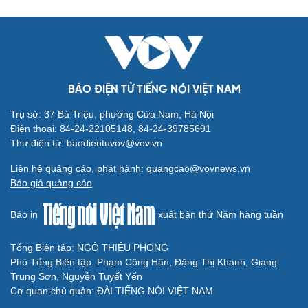
BÁO ĐIỆN TỬ TIẾNG NÓI VIỆT NAM
Trụ sở: 37 Bà Triệu, phường Cửa Nam, Hà Nội
Cải chính
Điện thoại: 84-24-22105148, 84-24-39785691
Thư điện tử: baodientuvov@vov.vn
Liên hệ quảng cáo, phát hành: quangcao@vovnews.vn
Báo giá quảng cáo
Báo in
xuất bản thứ Năm hàng tuần
Tổng Biên tập: NGÔ THIỆU PHONG
Phó Tổng Biên tập: Phạm Công Hân, Đặng Thị Khanh, Giang
Trung Sơn, Nguyễn Tuyết Yến
Cơ quan chủ quản: ĐÀI TIẾNG NÓI VIỆT NAM