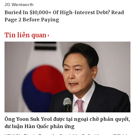
Tin liên quan
Văn hóa
Giải trí
Sân khấu - Điện ảnh
Nghệ sĩ
Văn học
Thời trang
Ông Yoon Suk Yeol được tại ngoại chờ phán quyết,
Âm nhạc
Sao Việt
dư luận Hàn Quốc phản ứng
Di sản