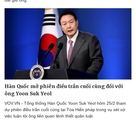
bắt giữ ông.
Du lịch
Podcast
Tư vấn
Câu chuyện thời sự
Săn Tour
Đọc truyện đêm khuya
check-in
Cửa sổ tình yêu
Kể chuyện cho bé
Hạt giống tâm hồn
Hàn Quốc mở phiên điều trần cuối cùng đối với
ông Yoon Suk Yeol
VOV.VN - Tổng thống Hàn Quốc Yoon Suk Yeol hôm 25/2 tham
dự phiên điều trần cuối cùng tại Tòa Hiến pháp trong vụ xét xử
việc luận tội ông liên quan lệnh thiết quân luật.