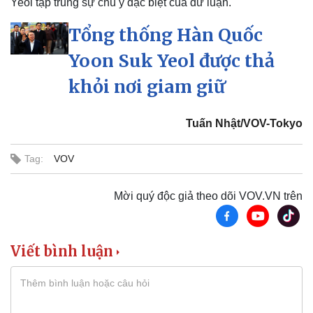
Yeol tập trung sự chú ý đặc biệt của dư luận.
Kinh tế
Thị trường
Tổng thống Hàn Quốc
Bất động sản
Giá vàng
Yoon Suk Yeol được thả
Khởi nghiệp
Tiêu dùng
Tỷ giá
khỏi nơi giam giữ
Chứng khoán
Giá cà phê
Tuấn Nhật/VOV-Tokyo
Tag:
VOV
Mời quý độc giả theo dõi VOV.VN trên
Viết bình luận