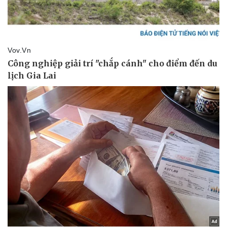
Sức khỏe
Đời sống
Dinh dưỡng - món ngon
Nhà đẹp
Cây thuốc
Blog
Sản phụ khoa
Tình yêu - Gia đình
Nhi khoa
Nam khoa
Làm đẹp - giảm cân
Phòng mạch online
Ăn sạch sống khỏe