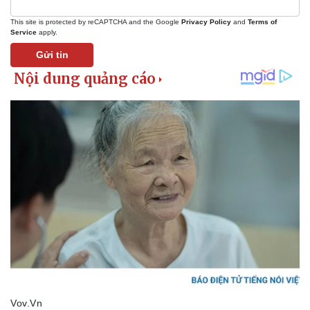
This site is protected by reCAPTCHA and the Google
Privacy Policy
and
Terms of
Service
apply.
Gửi tin
Pháp luật
Quân sự - Quốc phòng
Vụ án
Vũ khí
Tin nóng
Việt Nam
Tư vấn luật
Phân tích