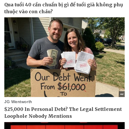
Thể thao
Ô tô - Xe máy
Bóng đá
Ô tô
Lịch thi đấu bóng đá
Xe máy
Thế giới thể thao
Tư vấn
eSports
Hậu trường