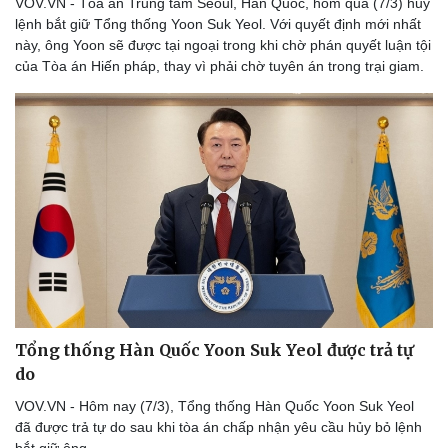
VOV.VN - Tòa án Trung tâm Seoul, Hàn Quốc, hôm qua (7/3) hủy
lệnh bắt giữ Tổng thống Yoon Suk Yeol. Với quyết định mới nhất
này, ông Yoon sẽ được tại ngoại trong khi chờ phán quyết luận tội
của Tòa án Hiến pháp, thay vì phải chờ tuyên án trong trại giam.
Tổng thống Hàn Quốc Yoon Suk Yeol được trả tự
do
VOV.VN - Hôm nay (7/3), Tổng thống Hàn Quốc Yoon Suk Yeol
đã được trả tự do sau khi tòa án chấp nhận yêu cầu hủy bỏ lệnh