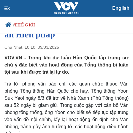
English
Tổng thống bị luận tội của Hàn
Quốc sẽ “chờ phán quyết của Tòa
THẾ GIỚI
/
án Hiến pháp”
Chủ Nhật, 10:10, 09/03/2025
Chính trị
Xã hội
VOV.VN - Trong khi dư luận Hàn Quốc tập trung sự
Đảng
Tin 24h
chú ý đặc biệt vào hoạt động của Tổng thống bị luận
Tổ chức nhân sự
Dự báo thời tiết
tội sau khi được trả lại tự do.
Quốc hội
Giáo dục
Nhận diện sự thật
Dấu ấn VOV
Trả lời phỏng vấn báo chí, các quan chức thuộc Văn
Việc làm
phòng Tổng thống Hàn Quốc cho hay, Tổng thống Yoon
Biển đảo
Suk Yeol ngày 8/3 đã trở về Nhà Xanh (Phủ Tổng thống)
sau 52 ngày bị giam giữ. Trong cuộc gặp với cán bộ Văn
phòng tổng thống, ông Yoon cho biết sẽ tiếp tục tập trung
vào vấn đề nội chính, lấy lại hoạt động ổn định cho Văn
phòng, tránh gây ảnh hưởng tới các hoạt động điều hành