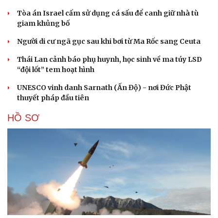
Tòa án Israel cấm sử dụng cá sấu để canh giữ nhà tù
giam khủng bố
Người di cư ngã gục sau khi bơi từ Ma Rốc sang Ceuta
Thái Lan cảnh báo phụ huynh, học sinh về ma túy LSD
“đội lốt” tem hoạt hình
UNESCO vinh danh Sarnath (Ấn Độ) - nơi Đức Phật
thuyết pháp đầu tiên
HỒ SƠ