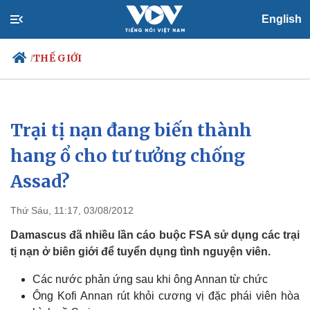
English
THẾ GIỚI
/
Trại tị nạn đang biến thành
Chính trị
Xã hội
Đảng
Tin 24h
hang ổ cho tư tưởng chống
Tổ chức nhân sự
Dự báo thời tiết
Assad?
Quốc hội
Giáo dục
Nhận diện sự thật
Dấu ấn VOV
Việc làm
Thứ Sáu, 11:17, 03/08/2012
Biển đảo
Damascus đã nhiều lần cáo buộc FSA sử dụng các trại
tị nạn ở biên giới để tuyển dụng tình nguyện viên.
Các nước phản ứng sau khi ông Annan từ chức
Ông Kofi Annan rút khỏi cương vị đặc phái viên hòa