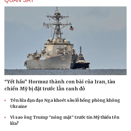
Cải chính
“Yết hầu” Hormuz thành con bài của Iran, tàu
chiến Mỹ bị đặt trước lằn ranh đỏ
Tên lửa đạn đạo Nga khoét sâu lỗ hổng phòng không
Ukraine
Vì sao ông Trump “nóng mặt” trước tin Mỹ thiếu tên
lửa?