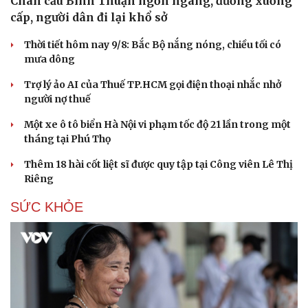
Chân cầu Bình Thuận ngổn ngang, đường xuống
cấp, người dân đi lại khổ sở
Thời tiết hôm nay 9/8: Bắc Bộ nắng nóng, chiều tối có
mưa dông
Trợ lý ảo AI của Thuế TP.HCM gọi điện thoại nhắc nhở
người nợ thuế
Một xe ô tô biển Hà Nội vi phạm tốc độ 21 lần trong một
tháng tại Phú Thọ
Thêm 18 hài cốt liệt sĩ được quy tập tại Công viên Lê Thị
Riêng
SỨC KHỎE