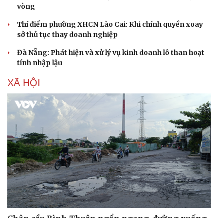
vòng
Cây thuốc
Blog
Sản phụ khoa
Tình yêu - Gia đình
Thí điểm phường XHCN Lào Cai: Khi chính quyền xoay
Nhi khoa
sở thủ tục thay doanh nghiệp
Nam khoa
Làm đẹp - giảm cân
Đà Nẵng: Phát hiện và xử lý vụ kinh doanh lô than hoạt
Phòng mạch online
tính nhập lậu
Ăn sạch sống khỏe
XÃ HỘI