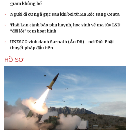
giam khủng bố
Người di cư ngã gục sau khi bơi từ Ma Rốc sang Ceuta
Thái Lan cảnh báo phụ huynh, học sinh về ma túy LSD
“đội lốt” tem hoạt hình
UNESCO vinh danh Sarnath (Ấn Độ) - nơi Đức Phật
thuyết pháp đầu tiên
HỒ SƠ
Du lịch
Podcast
Tư vấn
Câu chuyện thời sự
Săn Tour
Đọc truyện đêm khuya
check-in
Cửa sổ tình yêu
Kể chuyện cho bé
Hạt giống tâm hồn