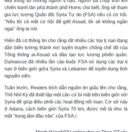
Một trong số những người tị nạn, người đã chạy trốn khi
chiến tranh tàn phá thành phố Homs cho biết, ông sẽ tham
gia lực lượng Quân đội Syria Tự do (FSA) nếu có cơ hội.
"Nếu tôi có một cơ hội để giết Assad, tôi sẽ không ngần
ngại" ông ta nói.
Hiện đã có thông tin cho rằng rất nhiều các trại tị nạn đang
dần biến tướng thành nơi tuyên truyền chống chế độ của
Tổng thống al-Assad và đào tạo lực lượng phiến quân.
Damascus đã nhiều lần cáo buộc FSA sử dụng các trại tị
nạn ở biên giới giữa Syria và Lebanon để tuyển dụng tình
nguyện viên.
Tuần trước, Reuters trích dẫn nguồn tin giấu tên cho rằng,
Thổ Nhĩ Kỳ đã thiết lập một căn cứ bí mật trên biên giới với
Syria để giúp điều phối các hoạt động nổi loạn. Cơ sở này
ở Adana, cách biên giới Syria ​​70 km, được mô tả như là
một "trung tâm đầu não" của FSA./.