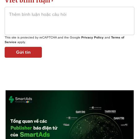
Viết bình luận
This site is protected by reCAPTCHA and the Google
Privacy Policy
and
Terms of
Service
apply.
Gửi tin