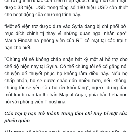
chương trình khác của Liên Hiệp Quốc cũng mới chỉ nhận
được 38 triệu USD trong tổng số 180 triệu USD cần thiết
cho hoạt động của chương trình này.
“Một số viện trợ được đưa vào Syria đang bị chi phối bởi
Thế giới
Multimedia
mục đích chính trị thay vì những quan ngại nhân đạo”,
Quan sát
Video
Maria Finoshina phóng viên của RT có mặt tại các trại tị
Cuộc sống đó đây
Ảnh
nạn cho biết.
Hồ sơ
E-Magazine
Infographic
"Chúng tôi sẽ không chấp nhận bất kỳ một ai hỗ trợ cho
chế độ hiện nay tại Syria. Có thể chúng tôi sẽ cố gắng nói
chuyện để thuyết phục họ không làm điều này. Nếu họ
chấp nhận, họ sẽ được chào đón nhiều hơn, nếu không,
chúng tôi sẽ yêu cầu họ rời khỏi làng", người đứng đầu
một trại tị nạn tại thị trấn Majdal Anjar, phía bắc Lebanon
nói với phóng viên Finoshina.
Các trại tị nạn trở thành trung tâm
chỉ huy
bí mật của
phiến quân