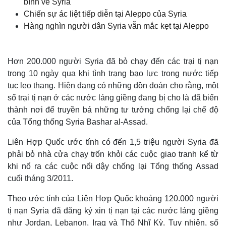
bình về Syria
Chiến sự ác liệt tiếp diễn tại Aleppo của Syria
Hàng nghìn người dân Syria vẫn mắc kẹt tại Aleppo
Hơn 200.000 người Syria đã bỏ chạy đến các trại tị nạn
trong 10 ngày qua khi tình trạng bạo lực trong nước tiếp
tục leo thang. Hiện đang có những đồn đoán cho rằng, một
số trại tị nạn ở các nước láng giềng đang bị cho là đã biến
thành nơi để truyền bá những tư tưởng chống lại chế độ
của Tổng thống Syria Bashar al-Assad.
Liên Hợp Quốc ước tính có đến 1,5 triệu người Syria đã
phải bỏ nhà cửa chạy trốn khỏi các cuộc giao tranh kể từ
khi nổ ra các cuộc nổi dậy chống lại Tổng thống Assad
cuối tháng 3/2011.
Theo ước tính của Liên Hợp Quốc khoảng 120.000 người
tị nạn Syria đã đăng ký xin tị nạn tại các nước láng giềng
như Jordan, Lebanon, Iraq và Thổ Nhĩ Kỳ. Tuy nhiên, số