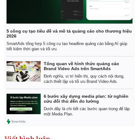
Bất động sản
Giá vàng
Khởi nghiệp
Tiêu dùng
Tỷ giá
Chứng khoán
Giá cà phê
5 công cụ tạo tiêu đề và mô tả quảng cáo cho thương hiệu
2026
SmartAds tổng hợp 5 công cụ tạo headline quảng cáo bằng AI giúp
tiết kiệm thời gian và tối ưu.
Tổng quan về hình thức quảng cáo
Brand Video Ads trên SmartAds
Định nghĩa, vị trí hiển thị, quy cách nội dung,
cách thiết lập và tối ưu Brand Video Ads.
6 bước xây dựng media plan: từ nghiên
cứu đối thủ đến đo lường
Dưới đây là chi tiết các bước quan trọng để lập
một Media Plan.