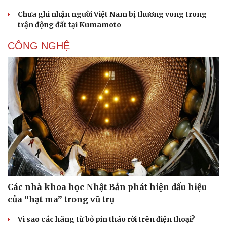
Chưa ghi nhận người Việt Nam bị thương vong trong
trận động đất tại Kumamoto
CÔNG NGHỆ
Thể thao
Ô tô - Xe máy
Bóng đá
Ô tô
Lịch thi đấu bóng đá
Xe máy
Thế giới thể thao
Tư vấn
eSports
Hậu trường
Các nhà khoa học Nhật Bản phát hiện dấu hiệu
của “hạt ma” trong vũ trụ
Vì sao các hãng từ bỏ pin tháo rời trên điện thoại?