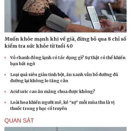
Muốn khỏe mạnh khi về già, đừng bỏ qua 8 chỉ số
kiểm tra sức khỏe từ tuổi 40
Vỏ chanh đông lạnh có tác dụng gì? Sự thật có thể khiến
bạn bất ngờ
Loại quả siêu giàu tinh bột, ăn xanh vẫn bổ dưỡng đủ
đường lại không lo tăng cân
Acid uric cao ăn măng chua được không?
Loài hoa khiến người mê, kẻ “sợ” mỗi mùa thu là vị
thuốc trong y học cổ truyền
Văn hóa
Giải trí
Sân khấu - Điện ảnh
Nghệ sĩ
QUAN SÁT
Văn học
Thời trang