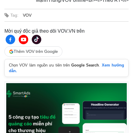
Mạnh Hùng/VOV online<br><i>Theo RT</i>
Tag:
VOV
Mời quý độc giả theo dõi VOV.VN trên
Thêm VOV trên Google
Chọn VOV làm nguồn ưu tiên trên
Google Search
.
Xem hướng
dẫn.
Kinh tế
Thị trường