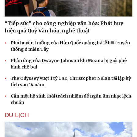
“Tiếp sức” cho công nghiệp văn hóa: Phát huy
Doanh nghiệp
Công nghệ
hiệu quả Quỹ Văn hóa, nghệ thuật
Thông tin doanh nghiệp
Sành điệu
Phó huyện trưởng của Hàn Quốc quảng bá lễ hội truyền
Doanh nghiệp 24h
Tin Công nghệ
thống ở miền Tây
Doanh nhân
Trải nghiệm
Vì cộng đồng
Chuyển đổi số
Phản ứng của Dwayne Johnson khi Moana bị giới phê
bình chê bai
The Odyssey vượt 1 tỷ USD, Christopher Nolan tái lập kỳ
tích sau 14 năm
Cần một hệ sinh thái trách nhiệm để ngăn âm nhạc lệch
chuẩn
DU LỊCH