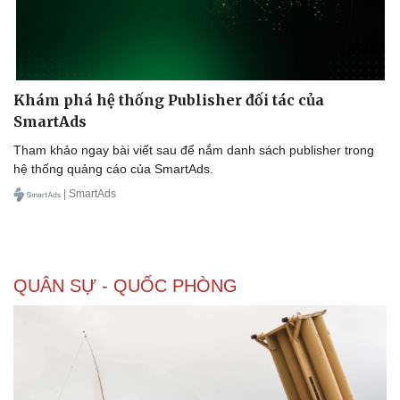
Khám phá hệ thống Publisher đối tác của
SmartAds
Tham khảo ngay bài viết sau để nắm danh sách publisher trong
hệ thống quảng cáo của SmartAds.
| SmartAds
QUÂN SỰ - QUỐC PHÒNG
Pháp luật
Quân sự - Quốc phòng
Vụ án
Vũ khí
Tin nóng
Việt Nam
Tư vấn luật
Phân tích