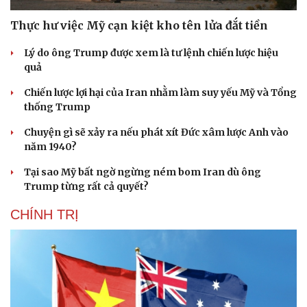
Thực hư việc Mỹ cạn kiệt kho tên lửa đắt tiền
Lý do ông Trump được xem là tư lệnh chiến lược hiệu
quả
Chiến lược lợi hại của Iran nhằm làm suy yếu Mỹ và Tổng
thống Trump
Chuyện gì sẽ xảy ra nếu phát xít Đức xâm lược Anh vào
năm 1940?
Tại sao Mỹ bất ngờ ngừng ném bom Iran dù ông
Trump từng rất cả quyết?
CHÍNH TRỊ