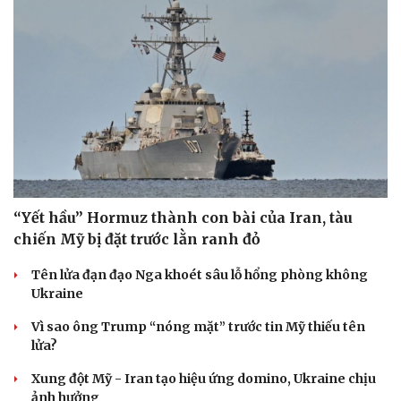
Âm nhạc
Sao Việt
Di sản
“Yết hầu” Hormuz thành con bài của Iran, tàu
chiến Mỹ bị đặt trước lằn ranh đỏ
Tên lửa đạn đạo Nga khoét sâu lỗ hổng phòng không
Ukraine
Vì sao ông Trump “nóng mặt” trước tin Mỹ thiếu tên
lửa?
Xung đột Mỹ - Iran tạo hiệu ứng domino, Ukraine chịu
ảnh hưởng