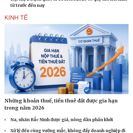
từ trước đến nay
KINH TẾ
Những khoản thuế, tiền thuê đất được gia hạn
trong năm 2026
Na, nhãn Bắc Ninh được giá, nông dân phấn khởi
Sức khỏe
Đời sống
Xử lý đến cùng vướng mắc, không đẩy doanh nghiệp đi
Dinh dưỡng - món ngon
Nhà đẹp