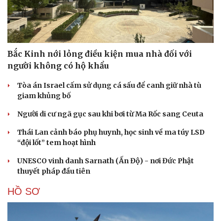
Bắc Kinh nới lỏng điều kiện mua nhà đối với
người không có hộ khẩu
Tòa án Israel cấm sử dụng cá sấu để canh giữ nhà tù
giam khủng bố
Người di cư ngã gục sau khi bơi từ Ma Rốc sang Ceuta
Thái Lan cảnh báo phụ huynh, học sinh về ma túy LSD
“đội lốt” tem hoạt hình
UNESCO vinh danh Sarnath (Ấn Độ) - nơi Đức Phật
thuyết pháp đầu tiên
HỒ SƠ