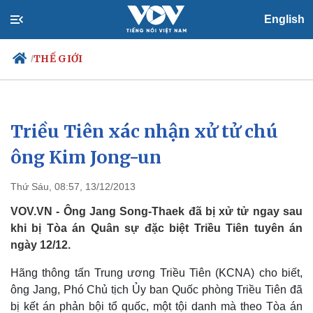
English
THẾ GIỚI
/
Triều Tiên xác nhận xử tử chú
Chính trị
Xã hội
Đảng
Tin 24h
ông Kim Jong-un
Tổ chức nhân sự
Dự báo thời tiết
Quốc hội
Giáo dục
Thứ Sáu, 08:57, 13/12/2013
Nhận diện sự thật
Dấu ấn VOV
Việc làm
VOV.VN - Ông Jang Song-Thaek đã bị xử tử ngay sau
Biển đảo
khi bị Tòa án Quân sự đặc biệt Triều Tiên tuyên án
ngày 12/12.
Hãng thông tấn Trung ương Triều Tiên (KCNA) cho biết,
ông Jang, Phó Chủ tịch Ủy ban Quốc phòng Triều Tiên đã
bị kết án phản bội tổ quốc, một tội danh mà theo Tòa án