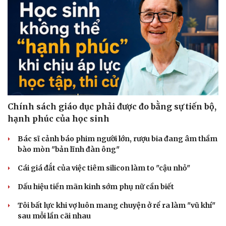
Chính sách giáo dục phải được đo bằng sự tiến bộ,
hạnh phúc của học sinh
Bác sĩ cảnh báo phim người lớn, rượu bia đang âm thầm
bào mòn "bản lĩnh đàn ông"
Văn hóa
Giải trí
Sân khấu - Điện ảnh
Nghệ sĩ
Cái giá đắt của việc tiêm silicon làm to "cậu nhỏ"
Văn học
Thời trang
Âm nhạc
Sao Việt
Dấu hiệu tiền mãn kinh sớm phụ nữ cần biết
Di sản
Tôi bất lực khi vợ luôn mang chuyện ở rể ra làm "vũ khí"
sau mỗi lần cãi nhau