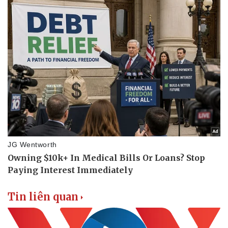
Vụ án
Vũ khí
Tin nóng
Việt Nam
Tư vấn luật
Phân tích
Tin liên quan