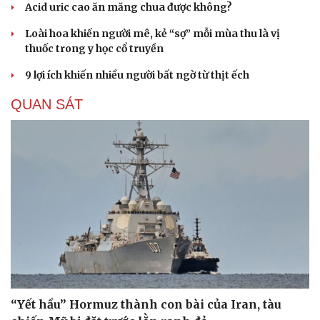
Acid uric cao ăn măng chua được không?
Loài hoa khiến người mê, kẻ “sợ” mỗi mùa thu là vị
thuốc trong y học cổ truyền
9 lợi ích khiến nhiều người bất ngờ từ thịt ếch
QUAN SÁT
“Yết hầu” Hormuz thành con bài của Iran, tàu