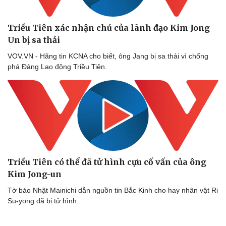
Triều Tiên xác nhận chú của lãnh đạo Kim Jong
Un bị sa thải
Doanh nghiệp
Công nghệ
VOV.VN - Hãng tin KCNA cho biết, ông Jang bị sa thải vì chống
Thông tin doanh nghiệp
Sành điệu
phá Đảng Lao động Triều Tiên.
Doanh nghiệp 24h
Tin Công nghệ
Doanh nhân
Trải nghiệm
Vì cộng đồng
Chuyển đổi số
Triều Tiên có thể đã tử hình cựu cố vấn của ông
Kim Jong-un
Tờ báo Nhật Mainichi dẫn nguồn tin Bắc Kinh cho hay nhân vật Ri
Su-yong đã bị tử hình.