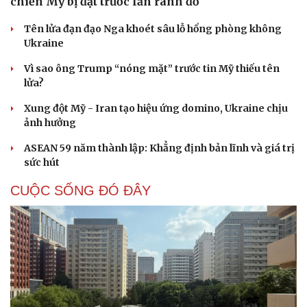
chiến Mỹ bị đặt trước lằn ranh đỏ
Tên lửa đạn đạo Nga khoét sâu lỗ hổng phòng không
Ukraine
Vì sao ông Trump “nóng mặt” trước tin Mỹ thiếu tên
lửa?
Xung đột Mỹ - Iran tạo hiệu ứng domino, Ukraine chịu
ảnh hưởng
ASEAN 59 năm thành lập: Khẳng định bản lĩnh và giá trị
sức hút
CUỘC SỐNG ĐÓ ĐÂY