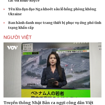
tác với Rolls-Royce
Tên lửa đạn đạo Nga khoét sâu lỗ hổng phòng không
Ukraine
Ban hành danh mục trang thiết bị phục vụ ứng phó tình
trạng khẩn cấp
Sức khỏe
Đời sống
NGƯỜI VIỆT
Dinh dưỡng - món ngon
Nhà đẹp
Cây thuốc
Blog
Sản phụ khoa
Tình yêu - Gia đình
Nhi khoa
Nam khoa
Làm đẹp - giảm cân
Phòng mạch online
Ăn sạch sống khỏe
Truyền thông Nhật Bản ca ngợi công dân Việt