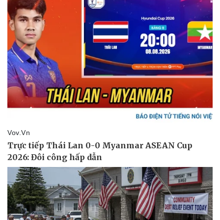
Kinh tế
Thị trường
Bất động sản
Giá vàng
Khởi nghiệp
Tiêu dùng
Tỷ giá
Chứng khoán