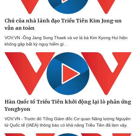
Thể thao
Ô tô - Xe máy
Bóng đá
Ô tô
Lịch thi đấu bóng đá
Xe máy
Chú của nhà lãnh đạo Triều Tiên Kim Jong-un
Thế giới thể thao
Tư vấn
vẫn an toàn
eSports
VOV.VN -Ông Jang Song Thaek và vợ là bà Kim Kyong Hui hiện
Hậu trường
không gặp bất kỳ nguy hiểm gì. .
Hàn Quốc tố Triều Tiên khởi động lại lò phản ứng
Yongbyon
VOV.VN - Trước đó Tổng Giám đốc Cơ quan Năng lượng Nguyên
tử Quốc tế (IAEA) thông báo có khả năng Triều Tiên đã làm vậy.