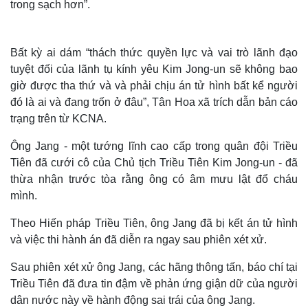
trong sạch hơn”.
Bất kỳ ai dám “thách thức quyền lực và vai trò lãnh đạo
tuyệt đối của lãnh tụ kính yêu Kim Jong-un sẽ không bao
giờ được tha thứ và và phải chịu án tử hình bất kể người
đó là ai và đang trốn ở đâu”, Tân Hoa xã trích dẫn bản cáo
trạng trên từ KCNA.
Ông Jang - một tướng lĩnh cao cấp trong quân đội Triều
Tiên đã cưới cô của Chủ tịch Triều Tiên Kim Jong-un - đã
thừa nhận trước tòa rằng ông có âm mưu lật đổ cháu
mình.
Theo Hiến pháp Triều Tiên, ông Jang đã bị kết án tử hình
và việc thi hành án đã diễn ra ngay sau phiên xét xử.
Sau phiên xét xử ông Jang, các hãng thông tấn, báo chí tại
Triều Tiên đã đưa tin đậm về phản ứng giận dữ của người
dân nước này về hành động sai trái của ông Jang.