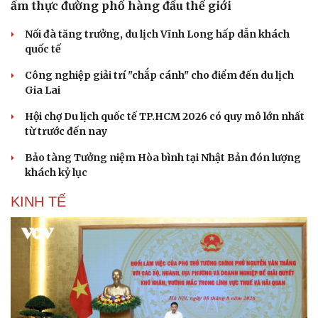
ẩm thực đường phố hàng đầu thế giới
Nối đà tăng trưởng, du lịch Vĩnh Long hấp dẫn khách
quốc tế
Công nghiệp giải trí "chắp cánh" cho điểm đến du lịch
Gia Lai
Hội chợ Du lịch quốc tế TP.HCM 2026 có quy mô lớn nhất
từ trước đến nay
Bảo tàng Tưởng niệm Hòa bình tại Nhật Bản đón lượng
khách kỷ lục
KINH TẾ
Du lịch
Podcast
Tư vấn
Câu chuyện thời sự
Săn Tour
Đọc truyện đêm khuya
check-in
Cửa sổ tình yêu
Kể chuyện cho bé