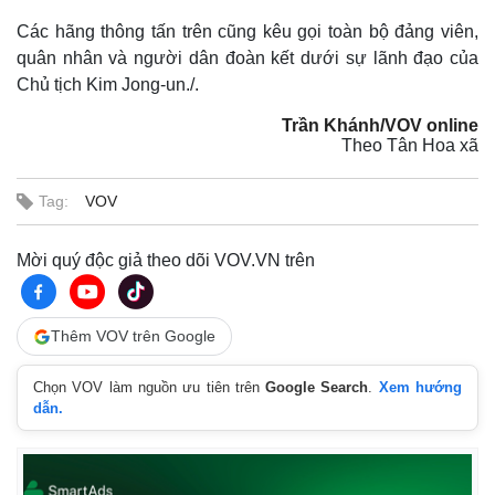
Các hãng thông tấn trên cũng kêu gọi toàn bộ đảng viên,
quân nhân và người dân đoàn kết dưới sự lãnh đạo của
Chủ tịch Kim Jong-un./.
Trần Khánh/VOV online
Theo Tân Hoa xã
Tag:
VOV
Mời quý độc giả theo dõi VOV.VN trên
Thế giới
Multimedia
Thêm VOV trên Google
Quan sát
Video
Cuộc sống đó đây
Ảnh
Chọn VOV làm nguồn ưu tiên trên
Google Search
.
Xem hướng
Hồ sơ
E-Magazine
dẫn.
Infographic