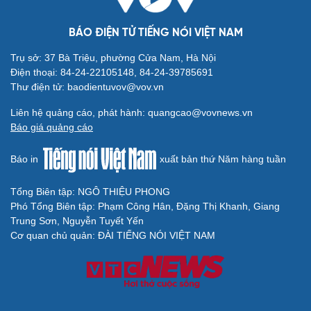
Tướng Lê Văn Cương: Iran tổn thất lớn về vật chất, Mỹ
thiệt hại nặng về uy tín
CUỘC SỐNG ĐÓ ĐÂY
Bắc Kinh nới lỏng điều kiện mua nhà đối với
người không có hộ khẩu
Tòa án Israel cấm sử dụng cá sấu để canh giữ nhà tù
giam khủng bố