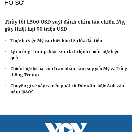
Thỏa thuận Hormuz sắp hoàn tất, Iran giục Mỹ
hành động
Rủi ro lớn của Iran khi cố dồn Mỹ vào góc tường
Hải quân Mỹ đặt cược vào 19 tàu ngầm Virginia mang
tên lửa tầm xa
Israel bác bỏ kế hoạch hòa bình Gaza của Tổng thống
Mỹ Trump