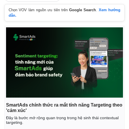
Chọn VOV làm nguồn ưu tiên trên
Google Search
.
Xem hướng
dẫn.
Thế giới
Multimedia
SmartAds chính thức ra mắt tính năng Targeting theo
Quan sát
Video
'cảm xúc'
Cuộc sống đó đây
Ảnh
Hồ sơ
E-Magazine
Đây là bước mở rộng quan trọng trong hệ sinh thái contextual
targeting.
Infographic