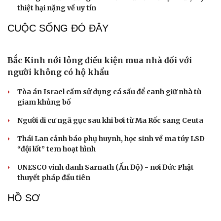
hành động
Rủi ro lớn của Iran khi cố dồn Mỹ vào góc tường
Hải quân Mỹ đặt cược vào 19 tàu ngầm Virginia mang
tên lửa tầm xa
Israel bác bỏ kế hoạch hòa bình Gaza của Tổng thống
Mỹ Trump
Tướng Lê Văn Cương: Iran tổn thất lớn về vật chất, Mỹ
thiệt hại nặng về uy tín
CUỘC SỐNG ĐÓ ĐÂY