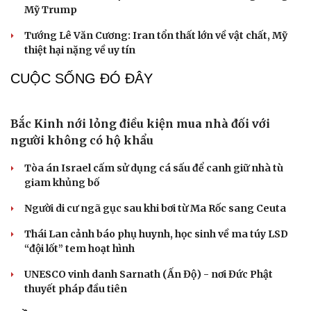
năm 1940?
CHÍNH TRỊ
Tổng Bí thư, Chủ tịch nước Tô Lâm đến thủ đô
Canberra, tiếp tục chuyến thăm Australia
Giám đốc Ban Quản lý dự án đầu tư xây dựng số 1 Lâm
Đồng được cho thôi việc
Lãnh đạo TP.HCM viếng Chủ tịch Quốc hội Lào
Bộ trưởng Trần Hồng Minh: Cắt giảm tối đa thủ tục
hành nghề kiến trúc
Tổng Bí thư, Chủ tịch nước Tô Lâm đến Canberra, thúc
đẩy quan hệ Việt Nam - Australia
QUAN SÁT
Cải chính