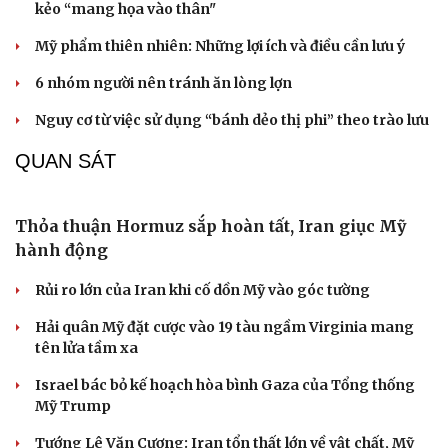
kẻo “mang họa vào thân"
Mỹ phẩm thiên nhiên: Những lợi ích và điều cần lưu ý
6 nhóm người nên tránh ăn lòng lợn
Nguy cơ từ việc sử dụng “bánh dẻo thị phi” theo trào lưu
QUAN SÁT
Văn hóa
Giải trí
Sân khấu - Điện ảnh
Nghệ sĩ
Văn học
Thời trang
Âm nhạc
Sao Việt
Di sản
Thỏa thuận Hormuz sắp hoàn tất, Iran giục Mỹ