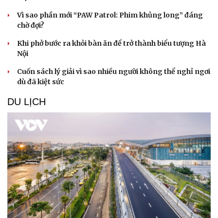
Vì sao phần mới “PAW Patrol: Phim khủng long” đáng
chờ đợi?
Khi phở bước ra khỏi bàn ăn để trở thành biểu tượng Hà
Nội
Cuốn sách lý giải vì sao nhiều người không thể nghỉ ngơi
dù đã kiệt sức
DU LỊCH
Doanh nghiệp
Công nghệ
Thông tin doanh nghiệp
Sành điệu
Doanh nghiệp 24h
Tin Công nghệ
Doanh nhân
Trải nghiệm
Vì cộng đồng
Chuyển đổi số