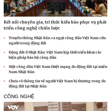
Kết nối chuyên gia, trí thức kiều bào phục vụ phát
triển công nghệ chiến lược
Pháp luật
Quân sự - Quốc phòng
Truyền thông Nhật Bản ca ngợi công dân Việt Nam cứu
Vụ án
Vũ khí
người trong động đất
Tin nóng
Việt Nam
Tư vấn luật
Phân tích
Động đất ở Nhật Bản: Việt Nam kịp thời triển khai các
biện pháp bảo hộ công dân
Một công dân Việt Nam thiệt mạng do động đất tại miền
Nam Nhật Bản
Chưa có thông tin về người Việt Nam bị thương vong do
động đất tại Nhật Bản
CÔNG NGHỆ