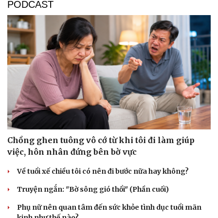
PODCAST
Thể thao
Ô tô - Xe máy
Bóng đá
Ô tô
Lịch thi đấu bóng đá
Xe máy
Thế giới thể thao
Tư vấn
Chồng ghen tuông vô cớ từ khi tôi đi làm giúp
eSports
việc, hôn nhân đứng bên bờ vực
Hậu trường
Về tuổi xế chiều tôi có nên đi bước nữa hay không?
Truyện ngắn: "Bờ sông gió thổi" (Phần cuối)
Phụ nữ nên quan tâm đến sức khỏe tình dục tuổi mãn
kinh như thế nào?