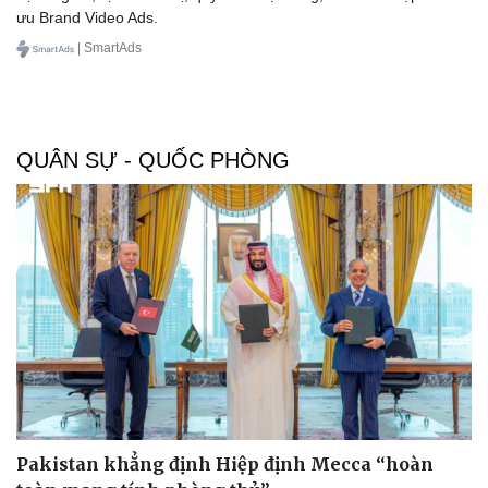
ưu Brand Video Ads.
Bất động sản
Giá vàng
| SmartAds
Khởi nghiệp
Tiêu dùng
Tỷ giá
Chứng khoán
Giá cà phê
QUÂN SỰ - QUỐC PHÒNG
Pakistan khẳng định Hiệp định Mecca “hoàn