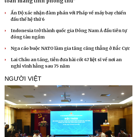
toàn mang tính phòng thủ”
Ấn Độ xác nhận đàm phán với Pháp về máy bay chiến
đấu thế hệ thứ 6
Indonesia trở thành quốc gia Đông Nam Á đầu tiên tự
đóng tàu ngầm
Nga cáo buộc NATO làm gia tăng căng thẳng ở Bắc Cực
Lai Châu an táng, tiễn đưa hài cốt 47 liệt sĩ về nơi an
nghỉ vĩnh hằng sau 75 năm
NGƯỜI VIỆT