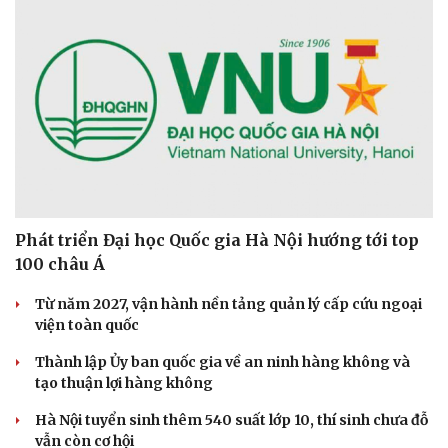
Sức khỏe
Đời sống
Dinh dưỡng - món ngon
Nhà đẹp
Cây thuốc
Blog
Sản phụ khoa
Tình yêu - Gia đình
Nhi khoa
Nam khoa
Làm đẹp - giảm cân
Phòng mạch online
Ăn sạch sống khỏe
Phát triển Đại học Quốc gia Hà Nội hướng tới top
100 châu Á
Từ năm 2027, vận hành nền tảng quản lý cấp cứu ngoại
viện toàn quốc
Thành lập Ủy ban quốc gia về an ninh hàng không và
tạo thuận lợi hàng không
Hà Nội tuyển sinh thêm 540 suất lớp 10, thí sinh chưa đỗ
vẫn còn cơ hội