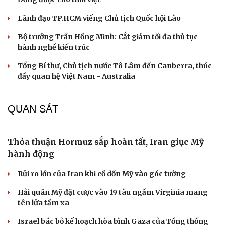
Thủy lôi 1.500 USD suýt đánh chìm tàu chiến Mỹ,
gây thiệt hại 90 triệu USD
Thực hư việc Mỹ cạn kiệt kho tên lửa đắt tiền
Lý do ông Trump được xem là tư lệnh chiến lược hiệu
quả
Chiến lược lợi hại của Iran nhằm làm suy yếu Mỹ và Tổng
thống Trump
Chuyện gì sẽ xảy ra nếu phát xít Đức xâm lược Anh vào