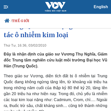
English
THẾ GIỚI
/
Trung Quốc: Báo động đất canh
tác ô nhiễm kim loại
Thứ Tư, 16:36, 03/02/2010
Chính trị
Xã hội
Đảng
Tin 24h
Đây là nhận định của giáo sư Vương Thụ Nghĩa, Giám
Tổ chức nhân sự
Dự báo thời tiết
đốc Trung tâm nghiên cứu luật môi trường Đại học Vũ
Quốc hội
Giáo dục
Hán (Trung Quốc).
Nhận diện sự thật
Dấu ấn VOV
Việc làm
Theo giáo sư Vương, diện tích đất bị ô nhiễm tại Trung
Biển đảo
Quốc đang không ngừng tăng lên, từ khoảng vài triệu ha
trong những năm cuối của thập kỷ 80 thế kỷ 20, tăng lên
gần 20 triệu ha như hiện nay. Trong đó, chủ yếu là nhiễm
các loại kim loại nặng như: Cadmium, Crom, chì…. Ngoài
ra, thuốc trừ sâu, chất kháng sinh… cũng trở thành những