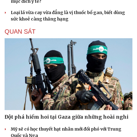
mục đích y tế?
Loại lá vừa cay vừa đắng là vị thuốc bổ gan, biết dùng
sức khoẻ càng thăng hạng
QUAN SÁT
Văn hóa
Giải trí
Sân khấu - Điện ảnh
Nghệ sĩ
Văn học
Thời trang
Âm nhạc
Sao Việt
Đột phá hiếm hoi tại Gaza giữa những hoài nghi
Di sản
Mỹ sẽ có học thuyết hạt nhân mới đối phó với Trung
Quốc và Nga