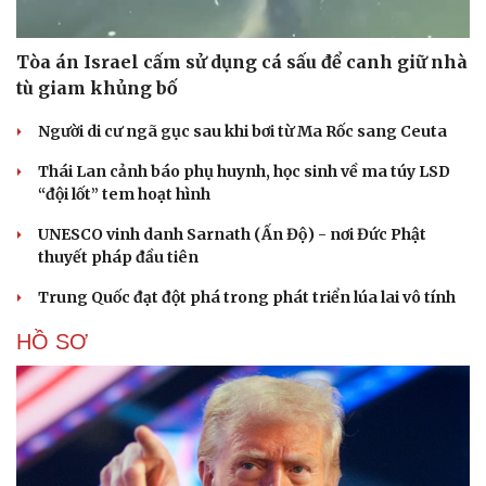
Tòa án Israel cấm sử dụng cá sấu để canh giữ nhà
tù giam khủng bố
Người di cư ngã gục sau khi bơi từ Ma Rốc sang Ceuta
Thái Lan cảnh báo phụ huynh, học sinh về ma túy LSD
“đội lốt” tem hoạt hình
UNESCO vinh danh Sarnath (Ấn Độ) - nơi Đức Phật
thuyết pháp đầu tiên
Trung Quốc đạt đột phá trong phát triển lúa lai vô tính
HỒ SƠ