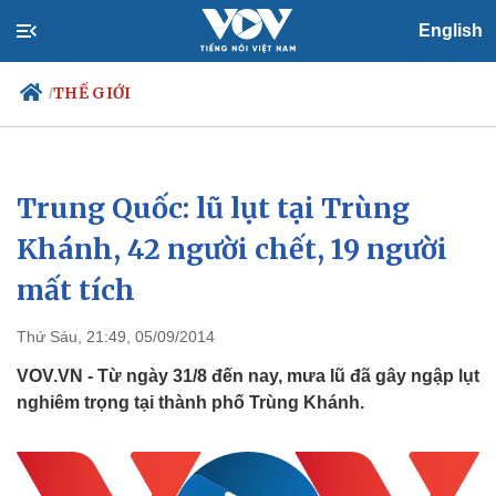
English
THẾ GIỚI
/
Trung Quốc: lũ lụt tại Trùng
Chính trị
Xã hội
Đảng
Tin 24h
Khánh, 42 người chết, 19 người
Tổ chức nhân sự
Dự báo thời tiết
mất tích
Quốc hội
Giáo dục
Nhận diện sự thật
Dấu ấn VOV
Việc làm
Thứ Sáu, 21:49, 05/09/2014
Biển đảo
VOV.VN - Từ ngày 31/8 đến nay, mưa lũ đã gây ngập lụt
nghiêm trọng tại thành phố Trùng Khánh.