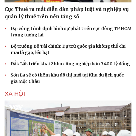
Cục Thuế ra mắt diễn đàn pháp luật và nghiệp vụ
quản lý thuế trên nền tảng số
Đại công trình định hình sự phát triển cực đông TP.HCM
trong tương lai
Bộ trưởng Bộ Tài chính: Dự trữ quốc gia không thể chỉ
mãi là gạo, lều bạt
Đắk Lắk triển khai 2 khu công nghiệp hơn 7.400 tỷ đồng
Sơn La sẽ có thêm khu đô thị mới tại Khu du lịch quốc
gia Mộc Châu
Sức khỏe
Đời sống
XÃ HỘI
Dinh dưỡng - món ngon
Nhà đẹp
Cây thuốc
Blog
Sản phụ khoa
Tình yêu - Gia đình
Nhi khoa
Nam khoa
Làm đẹp - giảm cân
Phòng mạch online