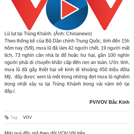
Lũ lụt tại Trùng Khánh. (Ảnh: Chinanews)
Theo thống kê của Bộ Dân chính Trung Quốc, tính đến 15h
hôm nay (5/9), mưa lũ đã làm 42 người chết, 19 người mất
tích, 73 nghìn căn nhà bị đổ hoặc hư hại, gần 100 nghìn
người phải di chuyển khẩn cấp đến nơi an toàn. Ước tính,
mưa lũ đã gây thiệt hại về kinh tế khoảng 450 triệu đôla
Mỹ, đây được xem là một trong những đợt mưa lũ nghiêm
trọng nhất xảy ra tại Trùng Khánh trong vài năm trở lại
đây./.
PV/VOV Bắc Kinh
Tag:
VOV
Mời quý độc giả theo dõi VOV.VN trên