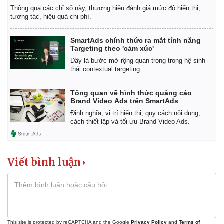
Thông qua các chỉ số này, thương hiệu đánh giá mức độ hiển thị,
tương tác, hiệu quả chi phí.
SmartAds chính thức ra mắt tính năng
Targeting theo 'cảm xúc'
Đây là bước mở rộng quan trọng trong hệ sinh
thái contextual targeting.
Thế giới
Multimedia
Tổng quan về hình thức quảng cáo
Quan sát
Video
Brand Video Ads trên SmartAds
Cuộc sống đó đây
Ảnh
Định nghĩa, vị trí hiển thị, quy cách nội dung,
Hồ sơ
E-Magazine
cách thiết lập và tối ưu Brand Video Ads.
Infographic
Viết bình luận
This site is protected by reCAPTCHA and the Google
Privacy Policy
and
Terms of