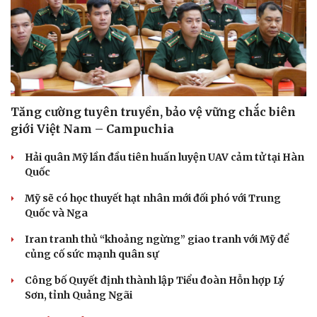
Pháp luật
Quân sự - Quốc phòng
Vụ án
Vũ khí
Tin nóng
Việt Nam
Tư vấn luật
Phân tích
Tăng cường tuyên truyền, bảo vệ vững chắc biên
giới Việt Nam – Campuchia
Hải quân Mỹ lần đầu tiên huấn luyện UAV cảm tử tại Hàn
Quốc
Mỹ sẽ có học thuyết hạt nhân mới đối phó với Trung
Quốc và Nga
Iran tranh thủ “khoảng ngừng” giao tranh với Mỹ để
củng cố sức mạnh quân sự
Công bố Quyết định thành lập Tiểu đoàn Hỗn hợp Lý
Sơn, tỉnh Quảng Ngãi