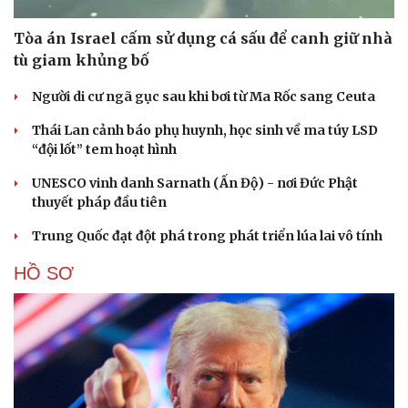
Tòa án Israel cấm sử dụng cá sấu để canh giữ nhà
tù giam khủng bố
Người di cư ngã gục sau khi bơi từ Ma Rốc sang Ceuta
Thái Lan cảnh báo phụ huynh, học sinh về ma túy LSD
“đội lốt” tem hoạt hình
UNESCO vinh danh Sarnath (Ấn Độ) - nơi Đức Phật
thuyết pháp đầu tiên
Trung Quốc đạt đột phá trong phát triển lúa lai vô tính
HỒ SƠ