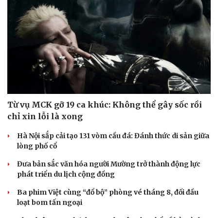
Từ vụ MCK gỡ 19 ca khúc: Không thể gây sốc rồi
chỉ xin lỗi là xong
Hà Nội sắp cải tạo 131 vòm cầu đá: Đánh thức di sản giữa
lòng phố cổ
Đưa bản sắc văn hóa người Mường trở thành động lực
Doanh nghiệp
Công nghệ
phát triển du lịch cộng đồng
Thông tin doanh nghiệp
Sành điệu
Ba phim Việt cùng “đổ bộ” phòng vé tháng 8, đối đầu
Doanh nghiệp 24h
Tin Công nghệ
loạt bom tấn ngoại
Doanh nhân
Trải nghiệm
Vì cộng đồng
Chuyển đổi số