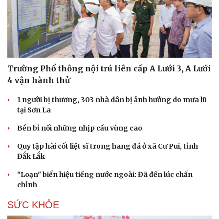
Ăn sạch sống khỏe
Trường Phổ thông nội trú liên cấp A Lưới 3, A Lưới
4 vận hành thử
1 người bị thương, 303 nhà dân bị ảnh hưởng do mưa lũ
tại Sơn La
Bền bỉ nối những nhịp cầu vùng cao
Quy tập hài cốt liệt sĩ trong hang đá ở xã Cư Pui, tỉnh
Đắk Lắk
"Loạn" biển hiệu tiếng nước ngoài: Đã đến lúc chấn
chỉnh
SỨC KHỎE