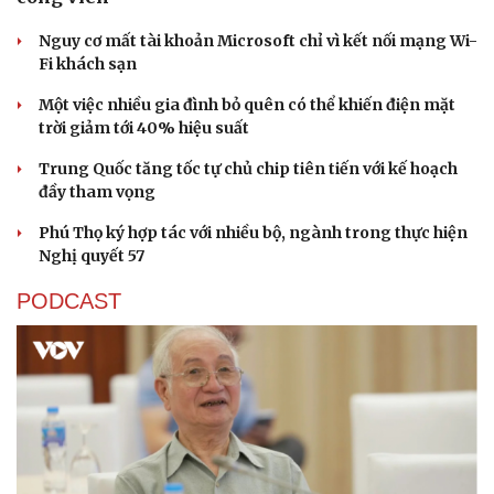
Lịch thi đấu bóng đá
Xe máy
Thế giới thể thao
Tư vấn
Nguy cơ mất tài khoản Microsoft chỉ vì kết nối mạng Wi-
eSports
Fi khách sạn
Hậu trường
Một việc nhiều gia đình bỏ quên có thể khiến điện mặt
trời giảm tới 40% hiệu suất
Trung Quốc tăng tốc tự chủ chip tiên tiến với kế hoạch
đầy tham vọng
Phú Thọ ký hợp tác với nhiều bộ, ngành trong thực hiện
Nghị quyết 57
PODCAST