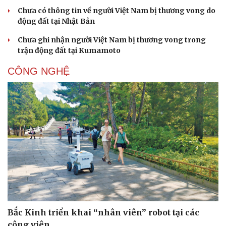
Chưa có thông tin về người Việt Nam bị thương vong do
động đất tại Nhật Bản
Chưa ghi nhận người Việt Nam bị thương vong trong
trận động đất tại Kumamoto
CÔNG NGHỆ
Thể thao
Ô tô - Xe máy
Bắc Kinh triển khai “nhân viên” robot tại các
Bóng đá
Ô tô
công viên