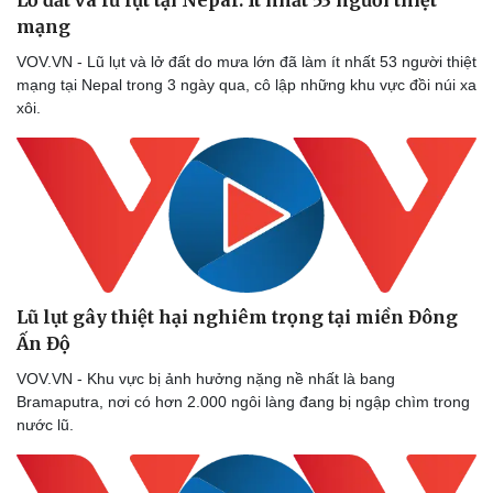
Lở đất và lũ lụt tại Nepal: Ít nhất 53 người thiệt
mạng
VOV.VN - Lũ lụt và lở đất do mưa lớn đã làm ít nhất 53 người thiệt
mạng tại Nepal trong 3 ngày qua, cô lập những khu vực đồi núi xa
Kinh tế
Thị trường
xôi.
Bất động sản
Giá vàng
Khởi nghiệp
Tiêu dùng
Tỷ giá
Chứng khoán
Giá cà phê
Lũ lụt gây thiệt hại nghiêm trọng tại miền Đông
Ấn Độ
VOV.VN - Khu vực bị ảnh hưởng nặng nề nhất là bang
Bramaputra, nơi có hơn 2.000 ngôi làng đang bị ngập chìm trong
nước lũ.