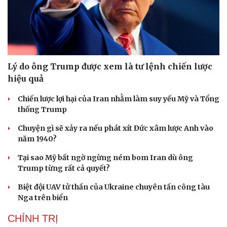
Lý do ông Trump được xem là tư lệnh chiến lược
hiệu quả
Chiến lược lợi hại của Iran nhằm làm suy yếu Mỹ và Tổng
thống Trump
Du lịch
Podcast
Chuyện gì sẽ xảy ra nếu phát xít Đức xâm lược Anh vào
Tư vấn
Câu chuyện thời sự
năm 1940?
Săn Tour
Đọc truyện đêm khuya
check-in
Cửa sổ tình yêu
Tại sao Mỹ bất ngờ ngừng ném bom Iran dù ông
Kể chuyện cho bé
Trump từng rất cả quyết?
Hạt giống tâm hồn
Biệt đội UAV tử thần của Ukraine chuyên tấn công tàu
Nga trên biển
CHÍNH TRỊ